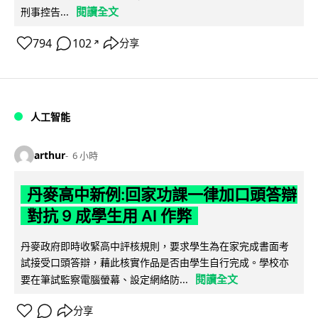
閱讀全文
刑事控告...
794
102
分享
↗
人工智能
arthur
6 小時
丹麥高中新例:回家功課一律加口頭答辯
對抗 9 成學生用 AI 作弊
丹麥政府即時收緊高中評核規則，要求學生為在家完成書面考
試接受口頭答辯，藉此核實作品是否由學生自行完成。學校亦
閱讀全文
要在筆試監察電腦螢幕、設定網絡防...
分享