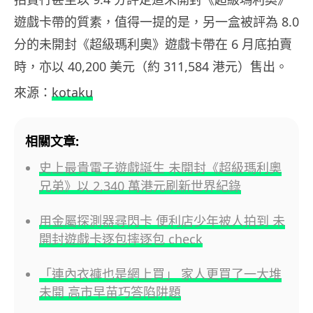
遊戲卡帶的質素，值得一提的是，另一盒被評為 8.0
分的未開封《超級瑪利奧》遊戲卡帶在 6 月底拍賣
時，亦以 40,200 美元（約 311,584 港元）售出。
來源：
kotaku
相關文章:
史上最貴電子遊戲誕生 未開封《超級瑪利奧
兄弟》以 2,340 萬港元刷新世界紀錄
用金屬探測器尋閃卡 便利店少年被人拍到 未
開封遊戲卡逐包摔逐包 check
「連內衣褲也是網上買」 家人更買了一大堆
未開 高市早苗巧答陷阱題