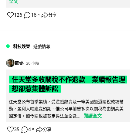
全文
126
16
分享
↗
科技娛樂
遊戲情報
藍骨
20 小時
任天堂多收關稅不作退款 業績報告理
想卻惹集體訴訟
任天堂公布首季業績，受遊戲熱賣及一筆美國退還關稅款項帶
動，盈利大幅跑贏預期。惟公司早前曾多次以關稅為由調高美
閱讀全文
國定價，如今關稅被裁定違法並全數...
35
4
分享
↗