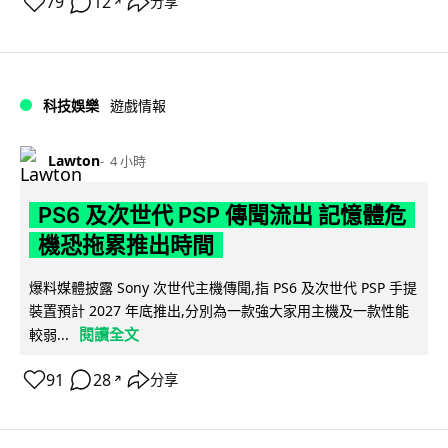
79
12
分享
↗
科技娛樂
遊戲情報
Lawton
4 小時
PS6 及次世代 PSP 傳聞流出 記憶體危
機恐拖累推出時間
爆料媒體披露 Sony 次世代主機傳聞,指 PS6 及次世代 PSP 手提
裝置預計 2027 年底推出,分別為一款強大家用主機及一款性能
閱讀全文
較弱...
91
28
分享
↗