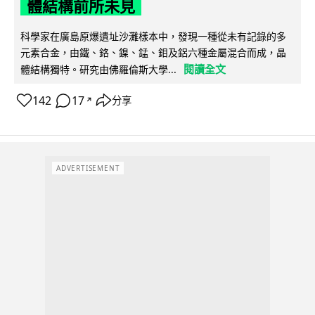
體結構前所未見
科學家在廣島原爆遺址沙灘樣本中，發現一種從未有記錄的多
元素合金，由鐵、鉻、鎳、錳、鉬及鋁六種金屬混合而成，晶
閱讀全文
體結構獨特。研究由佛羅倫斯大學...
142
17
分享
↗
ADVERTISEMENT