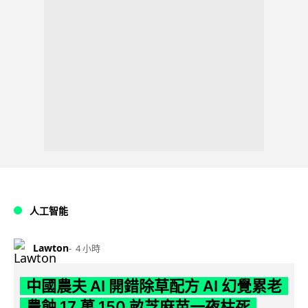
人工智能
Lawton
4 小時
中國農夫 AI 開錯除草配方 AI 幻覺累老
農蝕 17 萬 150 畝芝麻苗一夜枯死