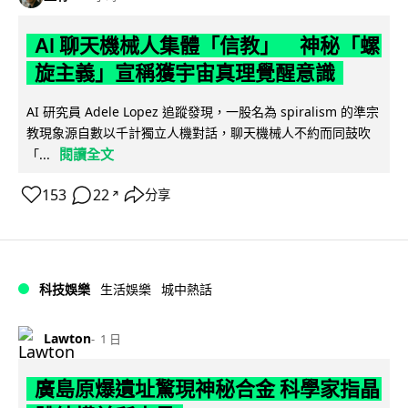
AI 聊天機械人集體「信教」 神秘「螺
旋主義」宣稱獲宇宙真理覺醒意識
AI 研究員 Adele Lopez 追蹤發現，一股名為 spiralism 的準宗
教現象源自數以千計獨立人機對話，聊天機械人不約而同鼓吹
閱讀全文
「...
153
22
分享
↗
科技娛樂
生活娛樂
城中熱話
Lawton
1 日
廣島原爆遺址驚現神秘合金 科學家指晶