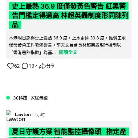
史上最熱 36.9 度僅發黃色警告 紅黑警
告門檻定得過高 林超英轟制度形同陳列
品
本港周日錄得史上最熱 36.9 度，上水更達 39.8 度，惟勞工處
僅發黃色工作暑熱警告。前天文台台長林超英轟現行機制以
閱讀全文
「香港暑熱指數」為基...
62
19
分享
↗
3C科技
家居無線
Lawton
1 小時
夏日守護方案 智能監控攝像頭 指定產