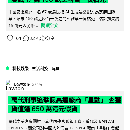
中國安徽滁州一名 67 歲農民按 AI 生成農藥配方為芝麻田除
草，結果 150 畝芝麻苗一夜之間與雜草一同枯死，估計損失約
閱讀全文
15 萬元人民幣...
164
22
分享
↗
科技娛樂
生活科技
玩具
Lawton
5 小時
萬代刑事追擊假高達廠商「星動」 查獲
貨值逾 650 萬港元假貨
萬代南夢宮集團旗下萬代南夢宮影視工廠、萬代及 BANDAI
SPIRITS 3 間公司對中國大陸假冒 GUNPLA 廠商「星動」發起