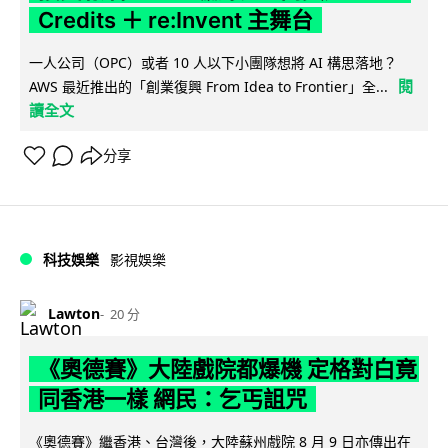
Credits ＋ re:Invent 主舞台
一人公司（OPC）或者 10 人以下小團隊想將 AI 構思落地？
閱
AWS 最近推出的「創業復興 From Idea to Frontier」全...
讀全文
分享
科技娛樂
影視娛樂
Lawton
20 分
《奧德賽》大陸戲院都爆機 定格對白竟
同香港一樣 網民：乞丐詛咒
《奧德賽》繼香港、台灣後，大陸蘇州戲院 8 月 9 日亦傳出在