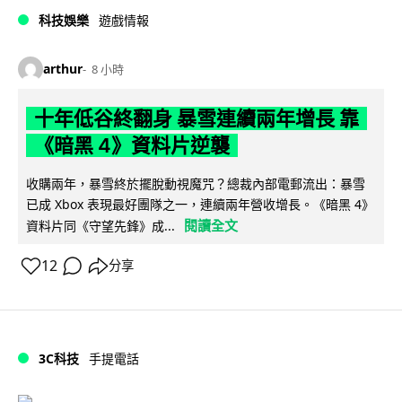
科技娛樂
遊戲情報
arthur
8 小時
十年低谷終翻身 暴雪連續兩年增長 靠
《暗黑 4》資料片逆襲
收購兩年，暴雪終於擺脫動視魔咒？總裁內部電郵流出：暴雪
已成 Xbox 表現最好團隊之一，連續兩年營收增長。《暗黑 4》
閱讀全文
資料片同《守望先鋒》成...
12
分享
3C科技
手提電話