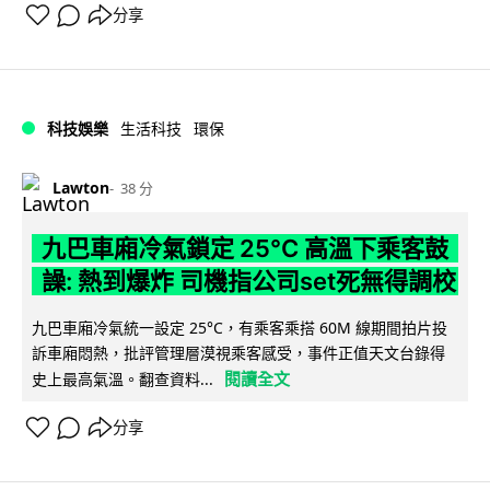
分享
科技娛樂
生活科技
環保
Lawton
38 分
九巴車廂冷氣鎖定 25°C 高溫下乘客鼓
譟: 熱到爆炸 司機指公司set死無得調校
九巴車廂冷氣統一設定 25°C，有乘客乘搭 60M 線期間拍片投
訴車廂悶熱，批評管理層漠視乘客感受，事件正值天文台錄得
閱讀全文
史上最高氣溫。翻查資料...
分享