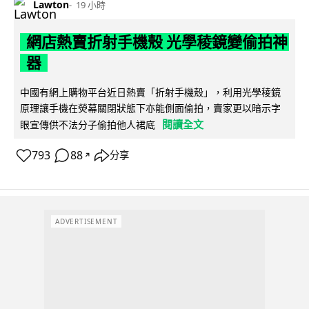
Lawton
19 小時
網店熱賣折射手機殼 光學稜鏡變偷拍神
器
中國有網上購物平台近日熱賣「折射手機殼」，利用光學稜鏡
原理讓手機在熒幕關閉狀態下亦能側面偷拍，賣家更以暗示字
閱讀全文
眼宣傳供不法分子偷拍他人裙底
793
88
分享
↗
ADVERTISEMENT