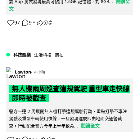
閱讀全
氣 App 測試發現最高可佔用 1.6GB 記憶體，對 8GB...
文
97
9
分享
↗
科技娛樂
生活科技
航拍
Lawton
4 小時
無人機兩周巡查違規駕駛 重型車走快線
即時被截查
警方一連 2 周展開無人機打擊違規駕駛行動，重點打擊不專注
駕駛及重型車輛使用快線，一旦發現違規即由地面交通警截
閱讀全文
查。行動配合警方今年上半年致命...