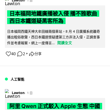
Lawton
1 日
日本福岡地鐵廣播被入侵 播不雅歌曲
西日本鐵道疑黑客所為
日本福岡西鐵天神大牟田線兩個車站，8 月 4 日廣播系統離奇
播出粗俗歌聲，西日本鐵道懷疑遭第三方非法入侵，正調查事
閱讀全文
件並考慮報案。網上一度傳言...
40
2
分享
↗
人工智能
Lawton
1 日
阿里 Qwen 正式駁入 Apple 生態 中國