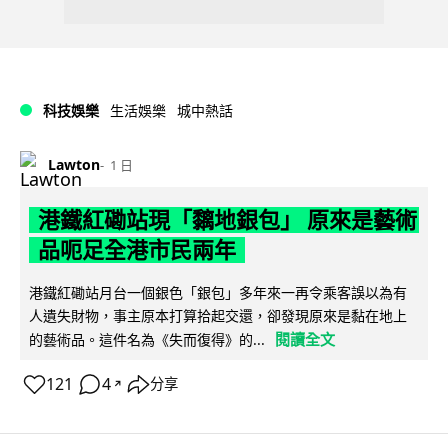
科技娛樂
生活娛樂
城中熱話
Lawton
1 日
港鐵紅磡站現「黐地銀包」 原來是藝術
品呃足全港市民兩年
港鐵紅磡站月台一個銀色「銀包」多年來一再令乘客誤以為有
人遺失財物，事主原本打算拾起交還，卻發現原來是黏在地上
閱讀全文
的藝術品。這件名為《失而復得》的...
121
4
分享
↗