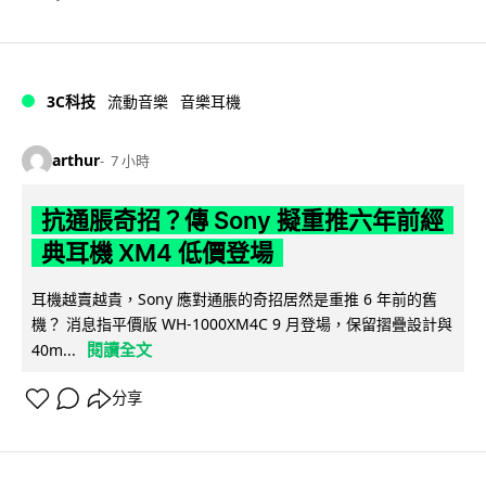
3C科技
流動音樂
音樂耳機
arthur
7 小時
抗通脹奇招？傳 Sony 擬重推六年前經
典耳機 XM4 低價登場
耳機越賣越貴，Sony 應對通脹的奇招居然是重推 6 年前的舊
機？ 消息指平價版 WH-1000XM4C 9 月登場，保留摺疊設計與
閱讀全文
40m...
分享