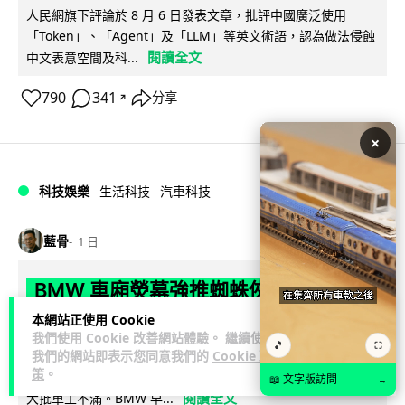
人民網旗下評論於 8 月 6 日發表文章，批評中國廣泛使用
「Token」、「Agent」及「LLM」等英文術語，認為做法侵蝕
閱讀全文
中文表意空間及科...
790
341
分享
↗
×
科技娛樂
生活科技
汽車科技
藍骨
1 日
BMW 車廂熒幕強推蜘蛛俠電影廣告
車主怒轟堪比 iTunes 送 U2 專輯翻版
本網站正使用 Cookie
我們使用 Cookie 改善網站體驗。 繼續使用
🎵
⛶
我們的網站即表示您同意我們的
Cookie 政
BMW 近日透過無線更新向全球逾 70 個市場車輛中控熒幕推送
策
。
《蜘蛛俠：英雄重生》宣傳動畫，啟動車輛即彈出通知，觸發
📖 文字版訪問
→
閱讀全文
大批車主不滿。BMW 早...