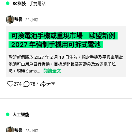
3C科技
手提電話
藍骨
22 小時
可換電池手機或重現市場 歐盟新例
2027 年強制手機用可拆式電池
歐盟新例將於 2027 年 2 月 18 日生效，規定手機及平板電腦電
池須可由用戶自行拆換，目標是延長裝置壽命及減少電子垃
閱讀全文
圾。現時 Sams...
274
78
分享
↗
人工智能
藍骨
23 小時