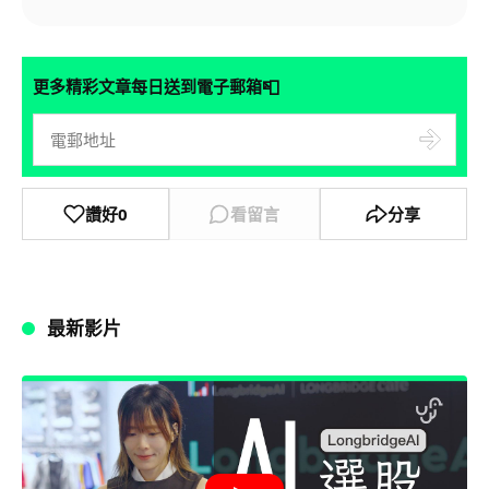
📮
更多精彩文章每日送到電子郵箱
讚好
0
看留言
分享
最新影片