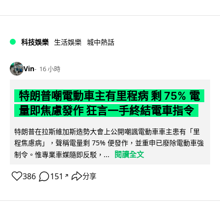
科技娛樂
生活娛樂
城中熱話
Vin
16 小時
特朗普嘲電動車主有里程病 剩 75% 電
量即焦慮發作 狂言一手終結電車指令
特朗普在拉斯維加斯造勢大會上公開嘲諷電動車車主患有「里
程焦慮病」，聲稱電量剩 75% 便發作，並重申已廢除電動車強
閱讀全文
制令。惟專業車媒隨即反駁，...
386
151
分享
↗