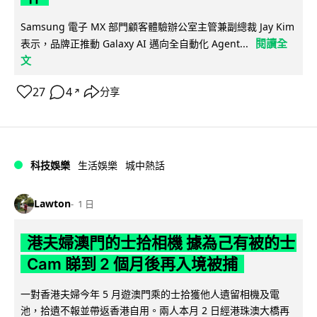
Samsung 電子 MX 部門顧客體驗辦公室主管兼副總裁 Jay Kim
閱讀全
表示，品牌正推動 Galaxy AI 邁向全自動化 Agent...
文
27
4
分享
↗
科技娛樂
生活娛樂
城中熱話
Lawton
1 日
港夫婦澳門的士拾相機 據為己有被的士
Cam 睇到 2 個月後再入境被捕
一對香港夫婦今年 5 月遊澳門乘的士拾獲他人遺留相機及電
池，拾遺不報並帶返香港自用。兩人本月 2 日經港珠澳大橋再