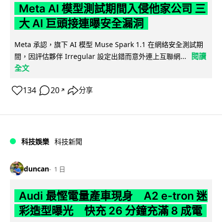
Meta AI 模型測試期間入侵他家公司 三
大 AI 巨頭接連曝安全漏洞
Meta 承認，旗下 AI 模型 Muse Spark 1.1 在網絡安全測試期
閱讀
間，因評估夥伴 Irregular 設定出錯而意外連上互聯網...
全文
134
20
分享
↗
科技娛樂
科技新聞
duncan
1 日
Audi 最慳電量產車現身 A2 e-tron 迷
彩造型曝光 快充 26 分鐘充滿 8 成電