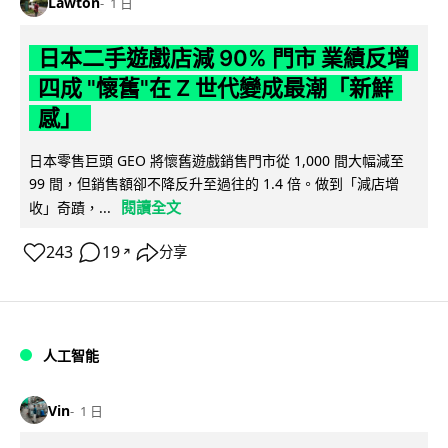
Lawton
1 日
日本二手遊戲店減 90% 門市 業績反增
四成 "懷舊"在 Z 世代變成最潮「新鮮
感」
日本零售巨頭 GEO 將懷舊遊戲銷售門市從 1,000 間大幅減至
99 間，但銷售額卻不降反升至過往的 1.4 倍。做到「減店增
閱讀全文
收」奇蹟，...
243
19
分享
↗
人工智能
Vin
1 日