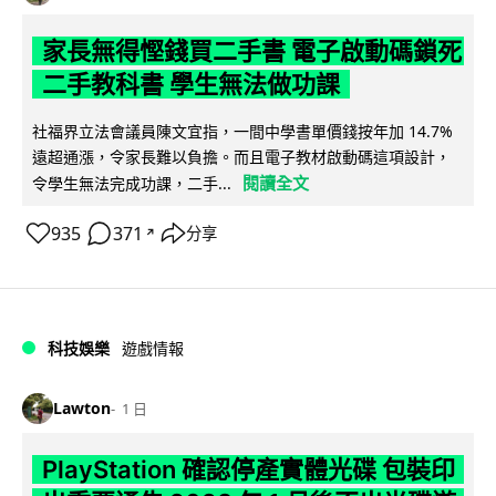
家長無得慳錢買二手書 電子啟動碼鎖死
二手教科書 學生無法做功課
社福界立法會議員陳文宜指，一間中學書單價錢按年加 14.7%
遠超通漲，令家長難以負擔。而且電子教材啟動碼這項設計，
閱讀全文
令學生無法完成功課，二手...
935
371
分享
↗
科技娛樂
遊戲情報
Lawton
1 日
PlayStation 確認停產實體光碟 包裝印