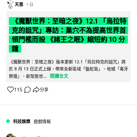
天恩
1 日
《魔獸世界：至暗之夜》12.1 「烏拉特
克的詛咒」專訪：巢穴不為提高世界首
領門檻而設 《諸王之眠》縮短約 10 分
鐘
《魔獸世界：至暗之夜》版本更新 12.1「烏拉特克的詛咒」將
於 8 月 13 日正式上線，帶來全新區域「盤蛇島」、地城「毒牙
閱讀全文
祭壇」、新型態世...
115
分享
科技娛樂
遊戲情報