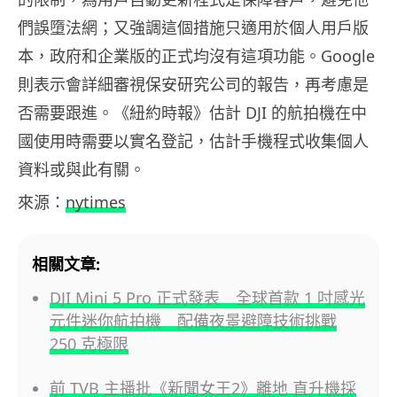
們誤墮法網；又強調這個措施只適用於個人用戶版
本，政府和企業版的正式均沒有這項功能。Google
則表示會詳細審視保安研究公司的報告，再考慮是
否需要跟進。《紐約時報》估計 DJI 的航拍機在中
國使用時需要以實名登記，估計手機程式收集個人
資料或與此有關。
來源：
nytimes
相關文章:
DJI Mini 5 Pro 正式發表 全球首款 1 吋感光
元件迷你航拍機 配備夜景避障技術挑戰
250 克極限
前 TVB 主播批《新聞女王2》離地 直升機採