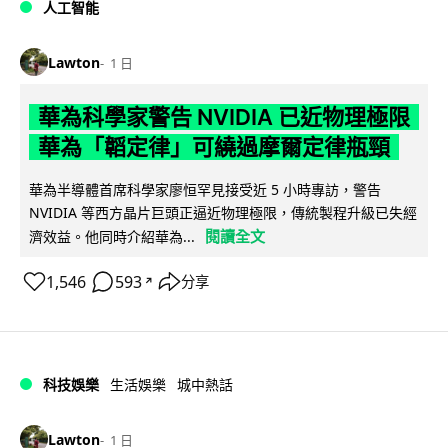
人工智能
Lawton
1 日
華為科學家警告 NVIDIA 已近物理極限
華為「韜定律」可繞過摩爾定律瓶頸
華為半導體首席科學家廖恒罕見接受近 5 小時專訪，警告
NVIDIA 等西方晶片巨頭正逼近物理極限，傳統製程升級已失經
閱讀全文
濟效益。他同時介紹華為...
1,546
593
分享
↗
科技娛樂
生活娛樂
城中熱話
Lawton
1 日