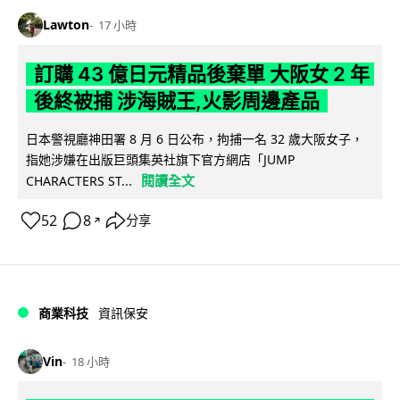
Lawton
17 小時
訂購 43 億日元精品後棄單 大阪女 2 年
後終被捕 涉海賊王,火影周邊產品
日本警視廳神田署 8 月 6 日公布，拘捕一名 32 歲大阪女子，
指她涉嫌在出版巨頭集英社旗下官方網店「JUMP
閱讀全文
CHARACTERS ST...
52
8
分享
↗
商業科技
資訊保安
Vin
18 小時