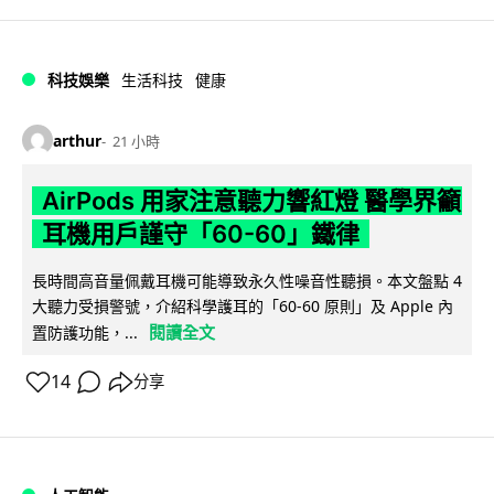
科技娛樂
生活科技
健康
arthur
21 小時
AirPods 用家注意聽力響紅燈 醫學界籲
耳機用戶謹守「60-60」鐵律
長時間高音量佩戴耳機可能導致永久性噪音性聽損。本文盤點 4
大聽力受損警號，介紹科學護耳的「60-60 原則」及 Apple 內
閱讀全文
置防護功能，...
14
分享