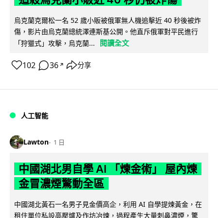
烏克蘭克爾松一名 52 歲小販被俄軍無人機追擊近 40 秒後被炸
傷，影片由烏克蘭總統澤連斯基公開。他直斥俄軍對平民進行
閱讀全文
「狩獵式」攻擊，烏克蘭...
102
36
分享
↗
人工智能
Lawton
1 日
中國湖北男自學 AI 「煉金術」 屋內煉
金冒濃煙驚動全區
中國湖北黃石一名男子見金價高企，利用 AI 自學提煉黃金，在
租住單位私設高壓爐及作坊冶煉，過程產生大量刺鼻濃煙，驚