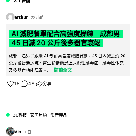
人工智能
arthur
22 小時
AI 減肥餐單配合高強度操練 成都男
45 日減 20 公斤後多器官衰竭
成都一名男子跟隨 AI 制訂高強度減脂計劃，45 日內減去約 20
公斤後昏迷送院。醫生診斷他患上尿源性膿毒症、膿毒性休克
閱讀全文
及多器官功能障礙。...
18
4
分享
↗
3C科技
家居無線
影音產品
Vin
1 日