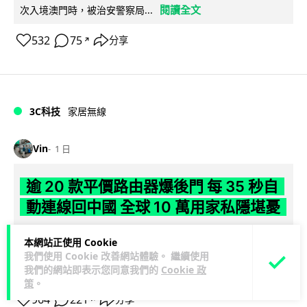
閱讀全文
次入境澳門時，被治安警察局...
532
75
分享
↗
3C科技
家居無線
Vin
1 日
逾 20 款平價路由器爆後門 每 35 秒自
動連線回中國 全球 10 萬用家私隱堪憂
網絡安全公司 VulnCheck 揭發中國智博通電子（Zbtlink）生產
本網站正使用 Cookie
閱
的 20 多款路由器內置後門程式「Endlessdoors」（無盡...
我們使用 Cookie 改善網站體驗。 繼續使用
讀全文
我們的網站即表示您同意我們的
Cookie 政
策
。
964
221
分享
↗