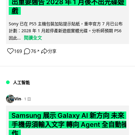
出重要通告 2028 年 1 月後不出光碟遊
戲
Sony 已在 PS5 主機包裝加貼提示貼紙，重申官方 7 月已公布
計劃：2028 年 1 月起停產新遊戲實體光碟。分析師預期 PS6
閱讀全文
因此...
169
76
分享
↗
人工智能
Vin
1 日
Samsung 展示 Galaxy AI 新方向 未來
手機毋須輸入文字 轉向 Agent 全自動操
作