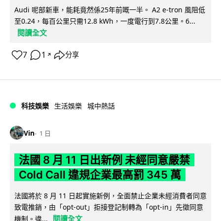
Audi 呢部新車，能耗竟然係25年前嘅一半。 A2 e-tron 風阻低
至0.24，每百公里只需12.8 kWh，一度電行到7.8公里。6...
閱讀全文
7
1
分享
↗
科技娛樂
生活娛樂
城中熱話
Vin
1 日
法國 8 月 11 日出新例 未經同意嚴禁
Cold Call 違規企業最高罰 345 萬
法國將於 8 月 11 日起實施新例，全面禁止企業未經消費者同意
致電推銷，由「opt-out」拒接登記制轉為「opt-in」先徵同意
閱讀全文
機制。違...