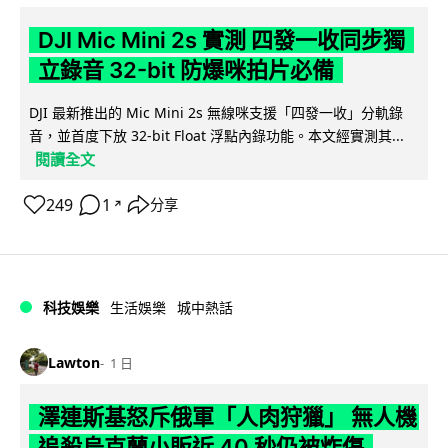
DJI Mic Mini 2s 實測 四發一收同步獨
立錄音 32-bit 防爆咪拍片必備
DJI 最新推出的 Mic Mini 2s 無線咪支援「四發一收」分軌錄
音，並首度下放 32-bit Float 浮點內錄功能。本文經實測其...
閱讀全文
249
1
分享
↗
科技娛樂
生活娛樂
城中熱話
Lawton
1 日
澤連斯基怒斥俄軍「人肉狩獵」 無人機
追殺烏克蘭小販近 40 秒仍被炸傷