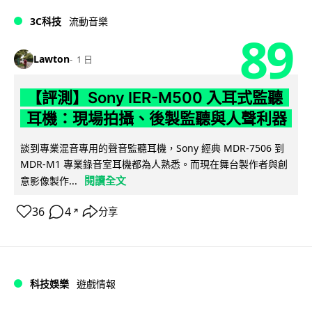
3C科技
流動音樂
89
Lawton
1 日
【評測】Sony IER-M500 入耳式監聽
耳機：現場拍攝、後製監聽與人聲利器
談到專業混音專用的聲音監聽耳機，Sony 經典 MDR-7506 到
MDR-M1 專業錄音室耳機都為人熟悉。而現在舞台製作者與創
閱讀全文
意影像製作...
36
4
分享
↗
科技娛樂
遊戲情報