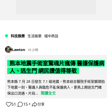
科技娛樂
生活娛樂
城中熱話
Lawton
18 小時
熊本地震手術室驚魂片瘋傳 醫護保護病
人、逃生門 網民讚值得尊敬
熊本縣 7 月 28 日發生 7.1 級地震，熊本綜合醫院手術室鏡頭拍
下地震一刻，醫護人員臨危不亂保護病人，更馬上開逃生門確
閱讀全文
保出口流通。片段...
51
15
分享
↗