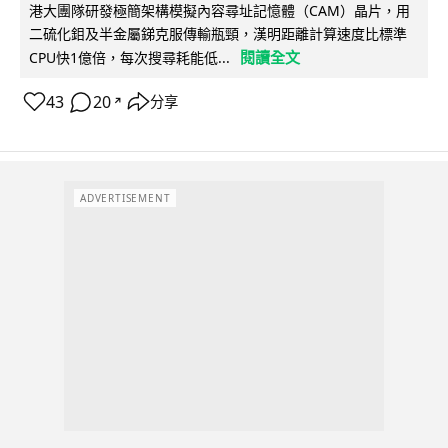
港大團隊研發極簡架構模擬內容尋址記憶體（CAM）晶片，用
二硫化鉬及半金屬銻克服傳輸瓶頸，漢明距離計算速度比標準
閱讀全文
CPU快1億倍，每次搜尋耗能低...
43
20
分享
↗
ADVERTISEMENT