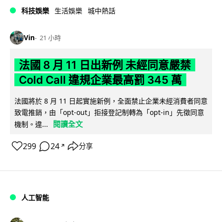
科技娛樂
生活娛樂
城中熱話
Vin
21 小時
法國 8 月 11 日出新例 未經同意嚴禁
Cold Call 違規企業最高罰 345 萬
法國將於 8 月 11 日起實施新例，全面禁止企業未經消費者同意
致電推銷，由「opt-out」拒接登記制轉為「opt-in」先徵同意
閱讀全文
機制。違...
299
24
分享
↗
人工智能