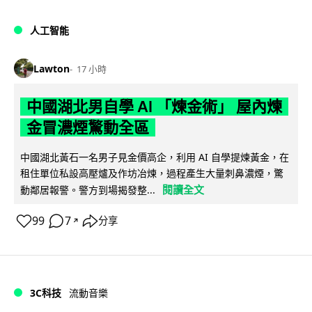
人工智能
Lawton
17 小時
中國湖北男自學 AI 「煉金術」 屋內煉
金冒濃煙驚動全區
中國湖北黃石一名男子見金價高企，利用 AI 自學提煉黃金，在
租住單位私設高壓爐及作坊冶煉，過程產生大量刺鼻濃煙，驚
閱讀全文
動鄰居報警。警方到場揭發整...
99
7
分享
↗
3C科技
流動音樂