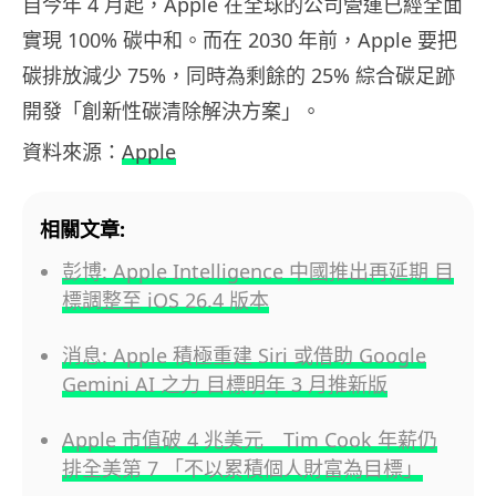
自今年
4
月起，
Apple
在全球的公司營運已經全面
實現
100%
碳中和。而在
2030
年前，
Apple
要把
碳排放減少
75%
，同時為剩餘的
25%
綜合碳足跡
開發「創新性碳清除解決方案」。
資料來源：
Apple
相關文章:
彭博: Apple Intelligence 中國推出再延期 目
標調整至 iOS 26.4 版本
消息: Apple 積極重建 Siri 或借助 Google
Gemini AI 之力 目標明年 3 月推新版
Apple 市值破 4 兆美元 Tim Cook 年薪仍
排全美第 7 「不以累積個人財富為目標」