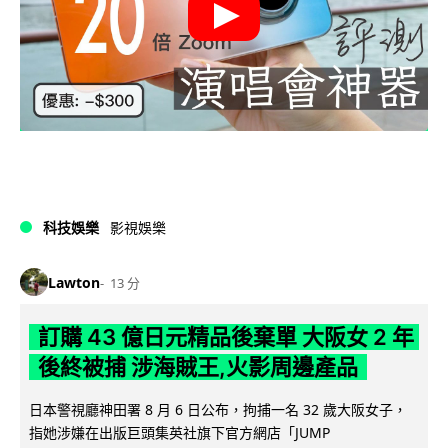
科技娛樂
影視娛樂
Lawton
13 分
訂購 43 億日元精品後棄單 大阪女 2 年
後終被捕 涉海賊王,火影周邊產品
日本警視廳神田署 8 月 6 日公布，拘捕一名 32 歲大阪女子，
指她涉嫌在出版巨頭集英社旗下官方網店「JUMP