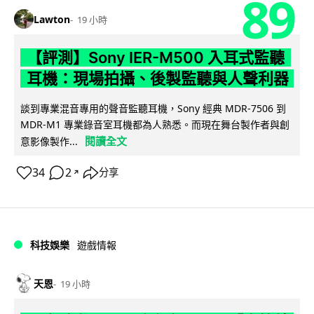
89
Lawton
19 小時
【評測】Sony IER-M500 入耳式監聽
耳機：現場拍攝、後製監聽與人聲利器
談到專業混音專用的聲音監聽耳機，Sony 經典 MDR-7506 到
MDR-M1 專業錄音室耳機都為人熟悉。而現在舞台製作者與創
閱讀全文
意影像製作...
34
2
分享
↗
科技娛樂
遊戲情報
天恩
19 小時