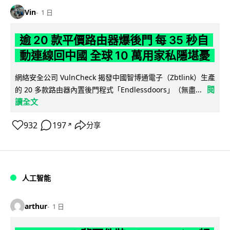
Vin
1 日
逾 20 款平價路由器爆後門 每 35 秒自
動連線回中國 全球 10 萬用家私隱堪憂
網絡安全公司 VulnCheck 揭發中國智博通電子（Zbtlink）生產
閱
的 20 多款路由器內置後門程式「Endlessdoors」（無盡...
讀全文
932
197
分享
↗
人工智能
arthur
1 日