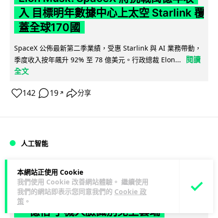
入 目標明年數據中心上太空 Starlink 覆
蓋全球170國
SpaceX 公佈最新第二季業績，受惠 Starlink 與 AI 業務帶動，
閱讀
季度收入按年飆升 92% 至 78 億美元。行政總裁 Elon...
全文
142
19
分享
↗
人工智能
Vin
1 日
本網站正使用 Cookie
我們使用 Cookie 改善網站體驗。 繼續使用
我們的網站即表示您同意我們的
Cookie 政
港大研原子級新晶片 AI 搜尋速度提升
策
。
一億倍 手機人臉識別免上雲端