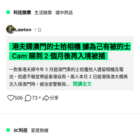
科技娛樂
生活娛樂
城中熱話
Lawton
1 日
港夫婦澳門的士拾相機 據為己有被的士
Cam 睇到 2 個月後再入境被捕
一對香港夫婦今年 5 月遊澳門乘的士拾獲他人遺留相機及電
池，拾遺不報並帶返香港自用。兩人本月 2 日經港珠澳大橋再
閱讀全文
次入境澳門時，被治安警察局...
506
73
分享
↗
3C科技
家居無線