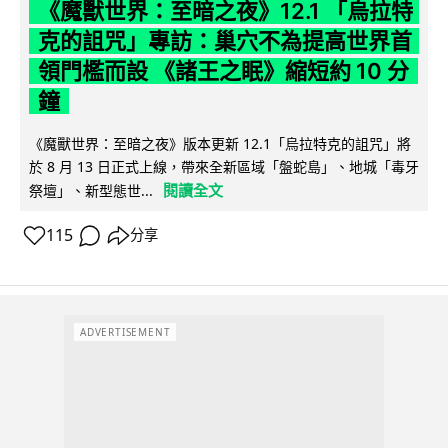
《魔獸世界：至暗之夜》12.1 「烏拉特
克的詛咒」專訪：巢穴不為提高世界首
領門檻而設 《諸王之眠》縮短約 10 分
鐘
《魔獸世界：至暗之夜》版本更新 12.1「烏拉特克的詛咒」將
於 8 月 13 日正式上線，帶來全新區域「盤蛇島」、地城「毒牙
閱讀全文
祭壇」、新型態世...
115
分享
ADVERTISEMENT