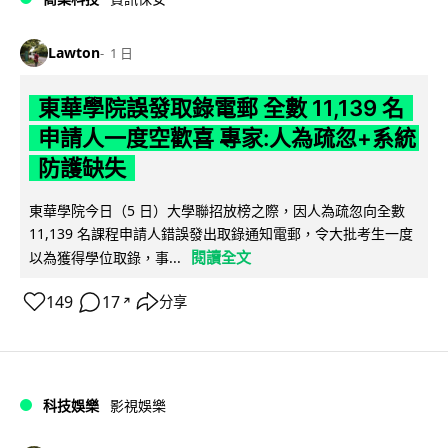
Lawton
1 日
東華學院誤發取錄電郵 全數 11,139 名
申請人一度空歡喜 專家:人為疏忽+系統
防護缺失
東華學院今日（5 日）大學聯招放榜之際，因人為疏忽向全數
11,139 名課程申請人錯誤發出取錄通知電郵，令大批考生一度
閱讀全文
以為獲得學位取錄，事...
149
17
分享
↗
科技娛樂
影視娛樂