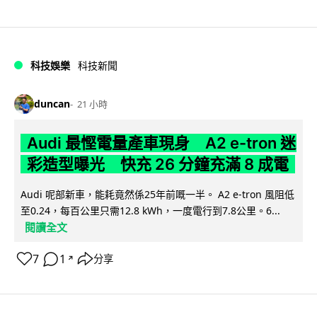
科技娛樂
科技新聞
duncan
21 小時
Audi 最慳電量產車現身 A2 e-tron 迷
彩造型曝光 快充 26 分鐘充滿 8 成電
Audi 呢部新車，能耗竟然係25年前嘅一半。 A2 e-tron 風阻低
至0.24，每百公里只需12.8 kWh，一度電行到7.8公里。6...
閱讀全文
7
1
分享
↗