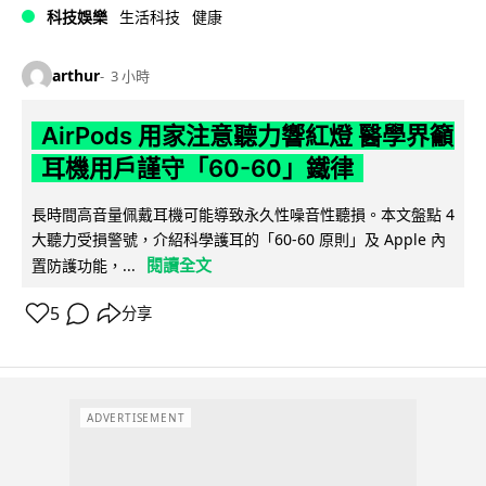
科技娛樂
生活科技
健康
arthur
3 小時
AirPods 用家注意聽力響紅燈 醫學界籲
耳機用戶謹守「60-60」鐵律
長時間高音量佩戴耳機可能導致永久性噪音性聽損。本文盤點 4
大聽力受損警號，介紹科學護耳的「60-60 原則」及 Apple 內
閱讀全文
置防護功能，...
5
分享
ADVERTISEMENT