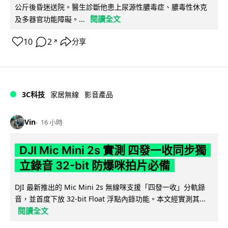
公斤後昏迷送院。醫生診斷他患上尿源性膿毒症、膿毒性休克
閱讀全文
及多器官功能障礙。...
10
2
分享
↗
3C科技
家居無線
影音產品
Vin
16 小時
DJI Mic Mini 2s 實測 四發一收同步獨
立錄音 32-bit 防爆咪拍片必備
DJI 最新推出的 Mic Mini 2s 無線咪支援「四發一收」分軌錄
音，並首度下放 32-bit Float 浮點內錄功能。本文經實測其...
閱讀全文