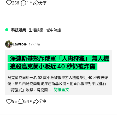
256
1
分享
↗
科技娛樂
生活娛樂
城中熱話
Lawton
17 小時
澤連斯基怒斥俄軍「人肉狩獵」 無人機
追殺烏克蘭小販近 40 秒仍被炸傷
烏克蘭克爾松一名 52 歲小販被俄軍無人機追擊近 40 秒後被炸
傷，影片由烏克蘭總統澤連斯基公開。他直斥俄軍對平民進行
閱讀全文
「狩獵式」攻擊，烏克蘭...
95
54
分享
↗