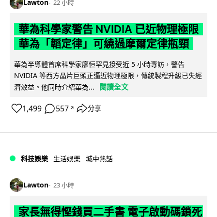
Lawton
22 小時
華為科學家警告 NVIDIA 已近物理極限
華為「韜定律」可繞過摩爾定律瓶頸
華為半導體首席科學家廖恒罕見接受近 5 小時專訪，警告
NVIDIA 等西方晶片巨頭正逼近物理極限，傳統製程升級已失經
閱讀全文
濟效益。他同時介紹華為...
1,499
557
分享
↗
科技娛樂
生活娛樂
城中熱話
Lawton
23 小時
家長無得慳錢買二手書 電子啟動碼鎖死