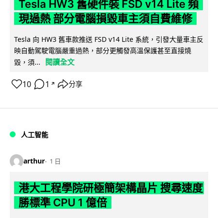
Tesla HW3 舊硬件裝 FSD v14 Lite 頻
現過熱 部分電腦損毀車主須自費維修
Tesla 向 HW3 舊車款推送 FSD v14 Lite 系統，引發大量車主反
映自動駕駛電腦嚴重過熱，部分更觸發高溫保護甚至直接燒
閱讀全文
毀，須...
10
1
分享
↗
人工智能
arthur
1 日
港大工程學院研極簡架構晶片 搜尋速度
勝標準 CPU 1 億倍