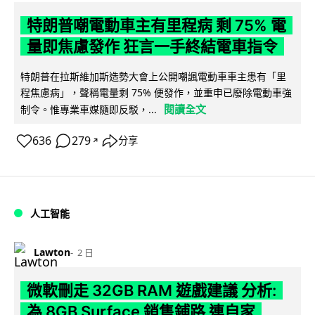
特朗普嘲電動車主有里程病 剩 75% 電
量即焦慮發作 狂言一手終結電車指令
特朗普在拉斯維加斯造勢大會上公開嘲諷電動車車主患有「里
程焦慮病」，聲稱電量剩 75% 便發作，並重申已廢除電動車強
閱讀全文
制令。惟專業車媒隨即反駁，...
636
279
分享
↗
人工智能
Lawton
2 日
微軟刪走 32GB RAM 遊戲建議 分析:
為 8GB Surface 銷售鋪路 連自家