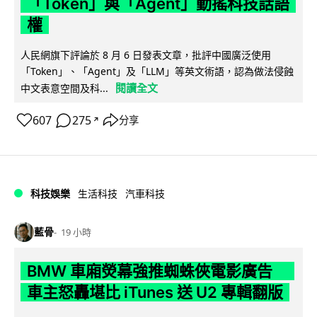
「Token」與「Agent」動搖科技話語
權
人民網旗下評論於 8 月 6 日發表文章，批評中國廣泛使用
「Token」、「Agent」及「LLM」等英文術語，認為做法侵蝕
閱讀全文
中文表意空間及科...
607
275
分享
↗
科技娛樂
生活科技
汽車科技
藍骨
19 小時
BMW 車廂熒幕強推蜘蛛俠電影廣告
車主怒轟堪比 iTunes 送 U2 專輯翻版