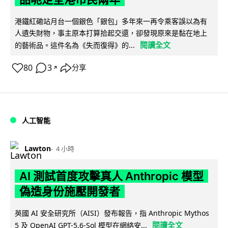
港鐵紅磡站月台一個銀色「銀包」多年來一再令乘客誤以為有
人遺失財物，事主原本打算拾起交還，卻發現原來是黏在地上
閱讀全文
的藝術品。這件名為《失而復得》的...
80
3
分享
↗
人工智能
Lawton
4 小時
AI 測試首度攻擊真人 Anthropic 模型
偽造身份施壓開發者
英國 AI 安全研究所（AISI）發布報告，指 Anthropic Mythos
閱讀全文
5 及 OpenAI GPT-5.6-Sol 模型在網絡安...