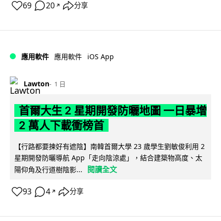
69
20
分享
↗
iOS App
應用軟件
應用軟件
Lawton
1 日
首爾大生 2 星期開發防曬地圖 一日暴增
2 萬人下載衝榜首
【行路都要揀好有遮陰】南韓首爾大學 23 歲學生劉敏俊利用 2
星期開發防曬導航 App「走向陰涼處」，結合建築物高度、太
閱讀全文
陽仰角及行道樹陰影...
93
4
分享
↗