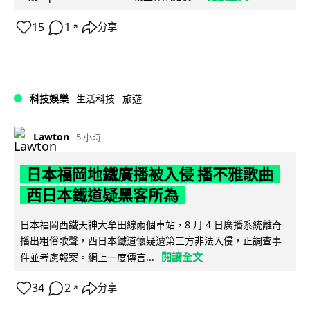
15
1
分享
↗
科技娛樂
生活科技
旅遊
Lawton
5 小時
日本福岡地鐵廣播被入侵 播不雅歌曲
西日本鐵道疑黑客所為
日本福岡西鐵天神大牟田線兩個車站，8 月 4 日廣播系統離奇
播出粗俗歌聲，西日本鐵道懷疑遭第三方非法入侵，正調查事
閱讀全文
件並考慮報案。網上一度傳言...
34
2
分享
↗