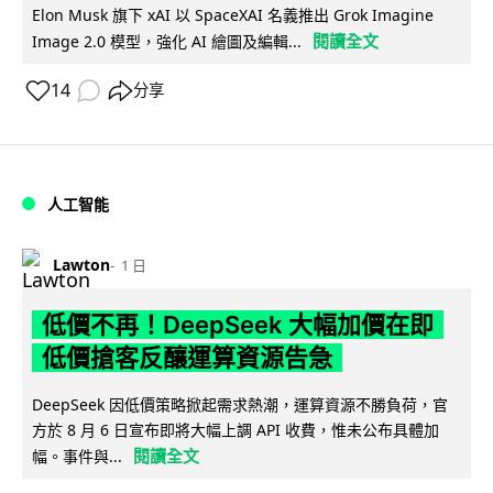
Elon Musk 旗下 xAI 以 SpaceXAI 名義推出 Grok Imagine
閱讀全文
Image 2.0 模型，強化 AI 繪圖及編輯...
14
分享
人工智能
Lawton
1 日
低價不再！DeepSeek 大幅加價在即
低價搶客反釀運算資源告急
DeepSeek 因低價策略掀起需求熱潮，運算資源不勝負荷，官
方於 8 月 6 日宣布即將大幅上調 API 收費，惟未公布具體加
閱讀全文
幅。事件與...