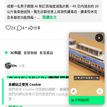
成都一名男子跟隨 AI 制訂高強度減脂計劃，45 日內減去約 20
公斤後昏迷送院。醫生診斷他患上尿源性膿毒症、膿毒性休克
閱讀全文
及多器官功能障礙。...
23
4
分享
↗
×
3C科技
家居無線
影音產品
Vin
2 日
DJI Mic Mini 2s 實測 四發一收同步獨
本網站正使用 Cookie
立錄音 32-bit 防爆咪拍片必備
我們使用 Cookie 改善網站體驗。 繼續使用
🎵
⛶
我們的網站即表示您同意我們的
Cookie 政
DJI 最新推出的 Mic Mini 2s 無線咪支援「四發一收」分軌錄
策
。
📖 文字版訪問
→
音，並首度下放 32-bit Float 浮點內錄功能。本文經實測其...