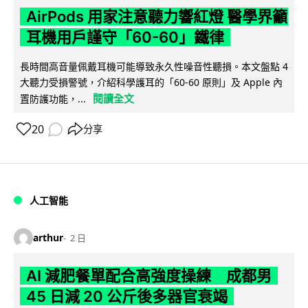
AirPods 用家注意聽力響紅燈 醫學界籲
耳機用戶謹守「60-60」鐵律
長時間高音量佩戴耳機可能導致永久性噪音性聽損。本文盤點 4
大聽力受損警號，介紹科學護耳的「60-60 原則」及 Apple 內
閱讀全文
置防護功能，...
20
分享
人工智能
arthur
2 日
AI 減肥餐單配合高強度操練 成都男
45 日減 20 公斤後多器官衰竭