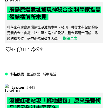
廣島原爆遺址驚現神秘合金 科學家指晶
體結構前所未見
科學家在廣島原爆遺址沙灘樣本中，發現一種從未有記錄的多
元素合金，由鐵、鉻、鎳、錳、鉬及鋁六種金屬混合而成，晶
閱讀全文
體結構獨特。研究由佛羅倫斯大學...
47
11
分享
↗
科技娛樂
生活娛樂
城中熱話
Lawton
2 小時
港鐵紅磡站現「黐地銀包」 原來是藝術
品呃足全港市民兩年