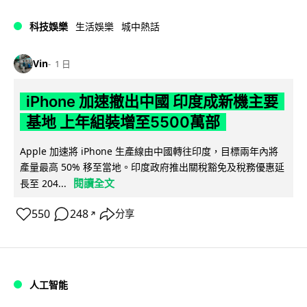
科技娛樂
生活娛樂
城中熱話
Vin
1 日
iPhone 加速撤出中國 印度成新機主要
基地 上年組裝增至5500萬部
Apple 加速將 iPhone 生產線由中國轉往印度，目標兩年內將
產量最高 50% 移至當地。印度政府推出關稅豁免及稅務優惠延
閱讀全文
長至 204...
550
248
分享
↗
人工智能