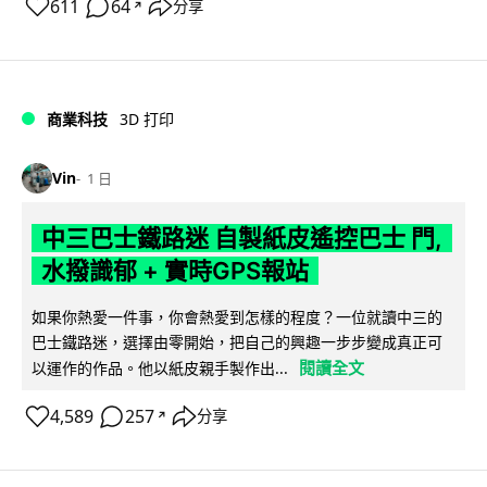
611
64
分享
↗
商業科技
3D 打印
Vin
1 日
中三巴士鐵路迷 自製紙皮遙控巴士 門,
水撥識郁 + 實時GPS報站
如果你熱愛一件事，你會熱愛到怎樣的程度？一位就讀中三的
巴士鐵路迷，選擇由零開始，把自己的興趣一步步變成真正可
閱讀全文
以運作的作品。他以紙皮親手製作出...
4,589
257
分享
↗