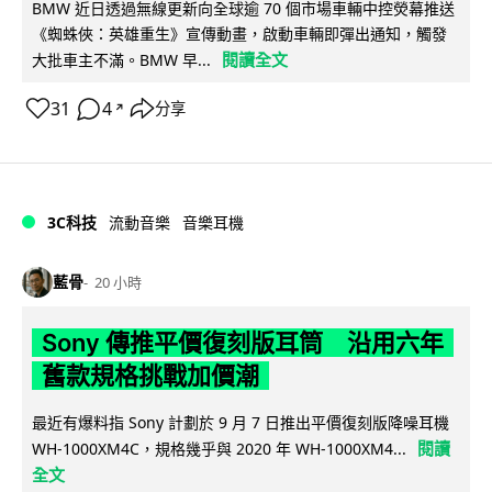
BMW 近日透過無線更新向全球逾 70 個市場車輛中控熒幕推送
《蜘蛛俠：英雄重生》宣傳動畫，啟動車輛即彈出通知，觸發
閱讀全文
大批車主不滿。BMW 早...
31
4
分享
↗
3C科技
流動音樂
音樂耳機
藍骨
20 小時
Sony 傳推平價復刻版耳筒 沿用六年
舊款規格挑戰加價潮
最近有爆料指 Sony 計劃於 9 月 7 日推出平價復刻版降噪耳機
閱讀
WH-1000XM4C，規格幾乎與 2020 年 WH-1000XM4...
全文