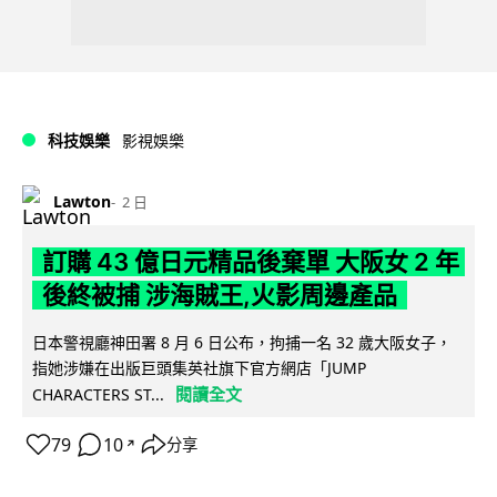
科技娛樂
影視娛樂
Lawton
2 日
訂購 43 億日元精品後棄單 大阪女 2 年
後終被捕 涉海賊王,火影周邊產品
日本警視廳神田署 8 月 6 日公布，拘捕一名 32 歲大阪女子，
指她涉嫌在出版巨頭集英社旗下官方網店「JUMP
閱讀全文
CHARACTERS ST...
79
10
分享
↗