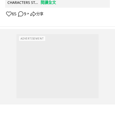
閱讀全文
CHARACTERS ST...
65
9
分享
↗
ADVERTISEMENT