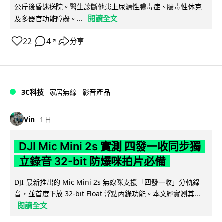
公斤後昏迷送院。醫生診斷他患上尿源性膿毒症、膿毒性休克
閱讀全文
及多器官功能障礙。...
22
4
分享
↗
3C科技
家居無線
影音產品
Vin
1 日
DJI Mic Mini 2s 實測 四發一收同步獨
立錄音 32-bit 防爆咪拍片必備
DJI 最新推出的 Mic Mini 2s 無線咪支援「四發一收」分軌錄
音，並首度下放 32-bit Float 浮點內錄功能。本文經實測其...
閱讀全文