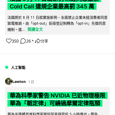
Cold Call 違規企業最高罰 345 萬
法國將於 8 月 11 日起實施新例，全面禁止企業未經消費者同意
致電推銷，由「opt-out」拒接登記制轉為「opt-in」先徵同意
閱讀全文
機制。違...
350
26
分享
↗
人工智能
Lawton
1 日
華為科學家警告 NVIDIA 已近物理極限
華為「韜定律」可繞過摩爾定律瓶頸
華為半導體首席科學家廖恒罕見接受近 5 小時專訪，警告