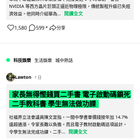
NVIDIA 等西方晶片巨頭正逼近物理極限，傳統製程升級已失經
閱讀全文
濟效益。他同時介紹華為...
1,580
599
分享
↗
科技娛樂
生活娛樂
城中熱話
Lawton
1 日
家長無得慳錢買二手書 電子啟動碼鎖死
二手教科書 學生無法做功課
社福界立法會議員陳文宜指，一間中學書單價錢按年加 14.7%
遠超通漲，令家長難以負擔。而且電子教材啟動碼這項設計，
閱讀全文
令學生無法完成功課，二手...