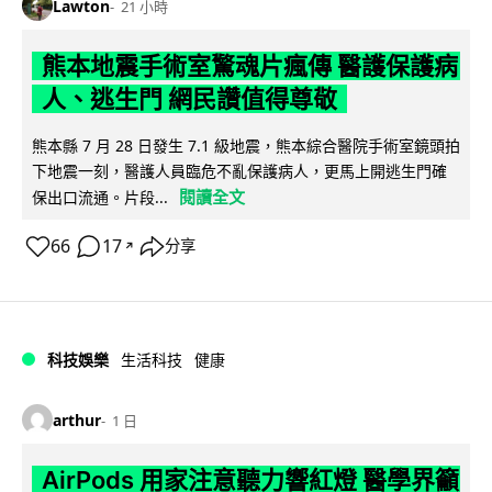
Lawton
21 小時
熊本地震手術室驚魂片瘋傳 醫護保護病
人、逃生門 網民讚值得尊敬
熊本縣 7 月 28 日發生 7.1 級地震，熊本綜合醫院手術室鏡頭拍
下地震一刻，醫護人員臨危不亂保護病人，更馬上開逃生門確
閱讀全文
保出口流通。片段...
66
17
分享
↗
科技娛樂
生活科技
健康
arthur
1 日
AirPods 用家注意聽力響紅燈 醫學界籲