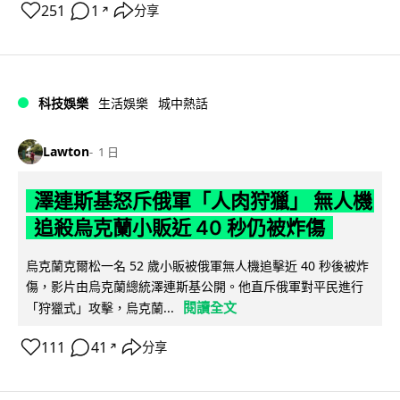
251
1
分享
↗
科技娛樂
生活娛樂
城中熱話
Lawton
1 日
澤連斯基怒斥俄軍「人肉狩獵」 無人機
追殺烏克蘭小販近 40 秒仍被炸傷
烏克蘭克爾松一名 52 歲小販被俄軍無人機追擊近 40 秒後被炸
傷，影片由烏克蘭總統澤連斯基公開。他直斥俄軍對平民進行
閱讀全文
「狩獵式」攻擊，烏克蘭...
111
41
分享
↗