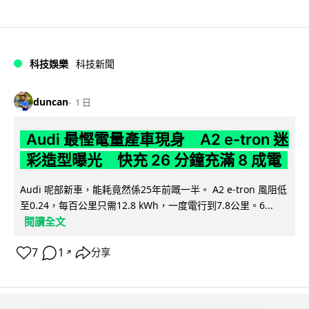
科技娛樂
科技新聞
duncan
1 日
Audi 最慳電量產車現身 A2 e-tron 迷
彩造型曝光 快充 26 分鐘充滿 8 成電
Audi 呢部新車，能耗竟然係25年前嘅一半。 A2 e-tron 風阻低
至0.24，每百公里只需12.8 kWh，一度電行到7.8公里。6...
閱讀全文
7
1
分享
↗