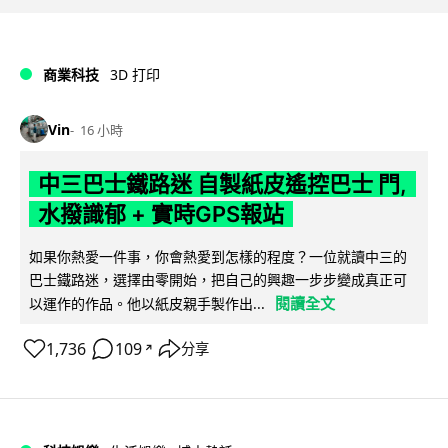
商業科技
3D 打印
Vin
16 小時
中三巴士鐵路迷 自製紙皮遙控巴士 門,
水撥識郁 + 實時GPS報站
如果你熱愛一件事，你會熱愛到怎樣的程度？一位就讀中三的
巴士鐵路迷，選擇由零開始，把自己的興趣一步步變成真正可
閱讀全文
以運作的作品。他以紙皮親手製作出...
1,736
109
分享
↗