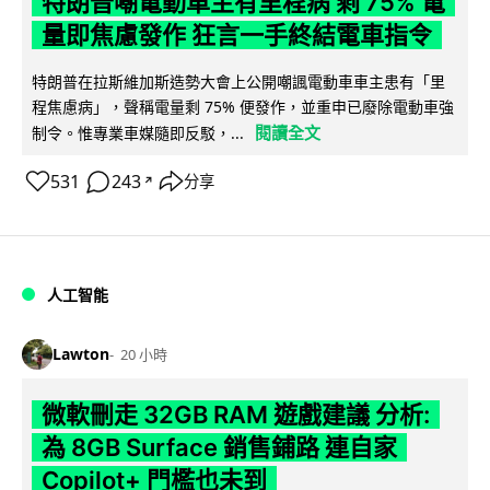
特朗普嘲電動車主有里程病 剩 75% 電
量即焦慮發作 狂言一手終結電車指令
特朗普在拉斯維加斯造勢大會上公開嘲諷電動車車主患有「里
程焦慮病」，聲稱電量剩 75% 便發作，並重申已廢除電動車強
閱讀全文
制令。惟專業車媒隨即反駁，...
531
243
分享
↗
人工智能
Lawton
20 小時
微軟刪走 32GB RAM 遊戲建議 分析:
為 8GB Surface 銷售鋪路 連自家
Copilot+ 門檻也未到