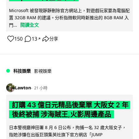
Microsoft 被發現靜靜刪除官方網站上，對遊戲玩家要為電腦配
置 32GB RAM 的建議。分析指微軟同時新推出的 8GB RAM 入
閱讀全文
門...
150
13
分享
↗
科技娛樂
影視娛樂
Lawton
21 小時
訂購 43 億日元精品後棄單 大阪女 2 年
後終被捕 涉海賊王,火影周邊產品
日本警視廳神田署 8 月 6 日公布，拘捕一名 32 歲大阪女子，
指她涉嫌在出版巨頭集英社旗下官方網店「JUMP