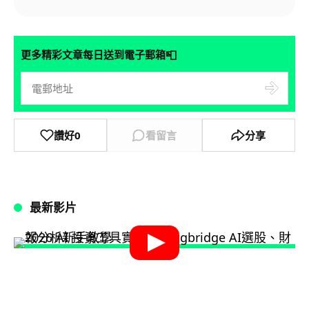
📮
更多精彩文章每日送到電子郵箱
讚好
0
看留言
分享
最新影片