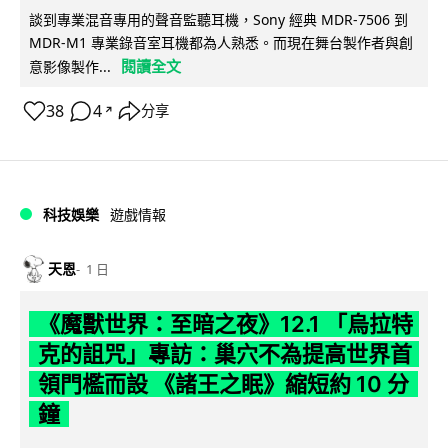
談到專業混音專用的聲音監聽耳機，Sony 經典 MDR-7506 到
MDR-M1 專業錄音室耳機都為人熟悉。而現在舞台製作者與創
閱讀全文
意影像製作...
38
4
分享
↗
科技娛樂
遊戲情報
天恩
1 日
《魔獸世界：至暗之夜》12.1 「烏拉特
克的詛咒」專訪：巢穴不為提高世界首
領門檻而設 《諸王之眠》縮短約 10 分
鐘