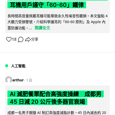
耳機用戶謹守「60-60」鐵律
長時間高音量佩戴耳機可能導致永久性噪音性聽損。本文盤點 4
大聽力受損警號，介紹科學護耳的「60-60 原則」及 Apple 內
閱讀全文
置防護功能，...
18
分享
人工智能
arthur
1 日
AI 減肥餐單配合高強度操練 成都男
45 日減 20 公斤後多器官衰竭
成都一名男子跟隨 AI 制訂高強度減脂計劃，45 日內減去約 20