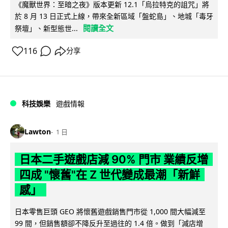
《魔獸世界：至暗之夜》版本更新 12.1「烏拉特克的詛咒」將
於 8 月 13 日正式上線，帶來全新區域「盤蛇島」、地城「毒牙
閱讀全文
祭壇」、新型態世...
116
分享
科技娛樂
遊戲情報
Lawton
1 日
日本二手遊戲店減 90% 門市 業績反增
四成 "懷舊"在 Z 世代變成最潮「新鮮
感」
日本零售巨頭 GEO 將懷舊遊戲銷售門市從 1,000 間大幅減至
99 間，但銷售額卻不降反升至過往的 1.4 倍。做到「減店增