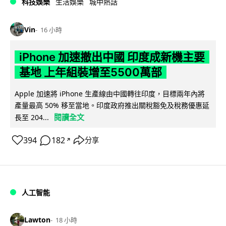
科技娛樂
生活娛樂
城中熱話
Vin
16 小時
iPhone 加速撤出中國 印度成新機主要
基地 上年組裝增至5500萬部
Apple 加速將 iPhone 生產線由中國轉往印度，目標兩年內將
產量最高 50% 移至當地。印度政府推出關稅豁免及稅務優惠延
閱讀全文
長至 204...
394
182
分享
↗
人工智能
Lawton
18 小時