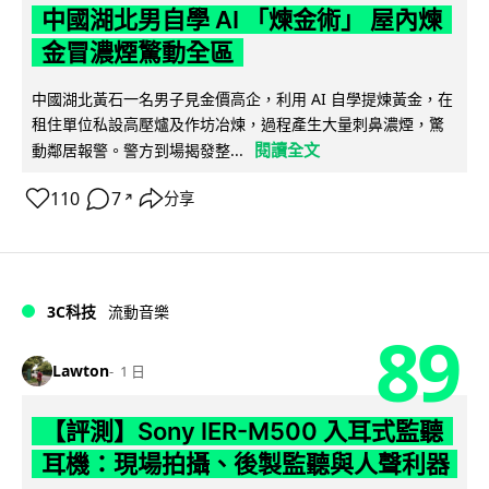
中國湖北男自學 AI 「煉金術」 屋內煉
金冒濃煙驚動全區
中國湖北黃石一名男子見金價高企，利用 AI 自學提煉黃金，在
租住單位私設高壓爐及作坊冶煉，過程產生大量刺鼻濃煙，驚
閱讀全文
動鄰居報警。警方到場揭發整...
110
7
分享
↗
3C科技
流動音樂
89
Lawton
1 日
【評測】Sony IER-M500 入耳式監聽
耳機：現場拍攝、後製監聽與人聲利器