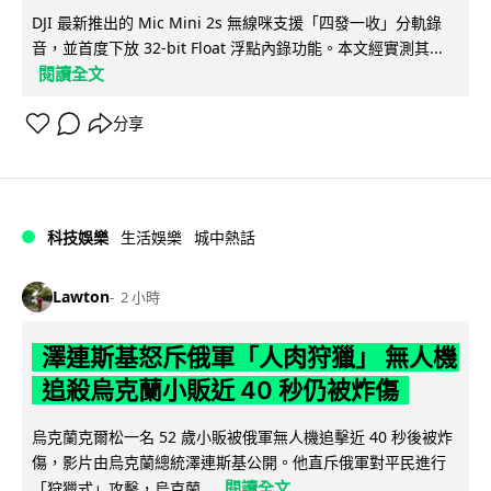
DJI 最新推出的 Mic Mini 2s 無線咪支援「四發一收」分軌錄
音，並首度下放 32-bit Float 浮點內錄功能。本文經實測其...
閱讀全文
分享
科技娛樂
生活娛樂
城中熱話
Lawton
2 小時
澤連斯基怒斥俄軍「人肉狩獵」 無人機
追殺烏克蘭小販近 40 秒仍被炸傷
烏克蘭克爾松一名 52 歲小販被俄軍無人機追擊近 40 秒後被炸
傷，影片由烏克蘭總統澤連斯基公開。他直斥俄軍對平民進行
閱讀全文
「狩獵式」攻擊，烏克蘭...