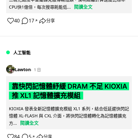
閱讀全文
CPU快1億倍，每次搜尋耗能低...
40
17
分享
↗
人工智能
Lawton
1 日
靠快閃記憶體紓緩 DRAM 不足 KIOXIA
推 XL1 記憶體擴充模組
KIOXIA 發表全新記憶體擴充模組 XL1 系列，結合低延遲快閃記
憶體 XL-FLASH 與 CXL 介面，將快閃記憶體轉化為記憶體擴充
閱讀全文
方...
84
5
分享
↗