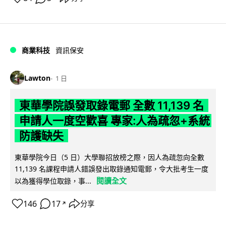
商業科技
資訊保安
Lawton
1 日
東華學院誤發取錄電郵 全數 11,139 名
申請人一度空歡喜 專家:人為疏忽+系統
防護缺失
東華學院今日（5 日）大學聯招放榜之際，因人為疏忽向全數
11,139 名課程申請人錯誤發出取錄通知電郵，令大批考生一度
閱讀全文
以為獲得學位取錄，事...
146
17
分享
↗