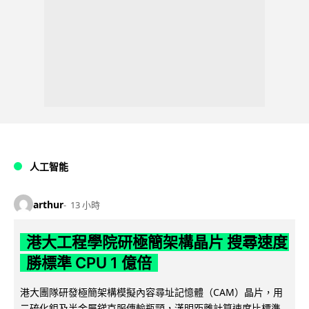
人工智能
arthur
13 小時
港大工程學院研極簡架構晶片 搜尋速度
勝標準 CPU 1 億倍
港大團隊研發極簡架構模擬內容尋址記憶體（CAM）晶片，用
二硫化鉬及半金屬銻克服傳輸瓶頸，漢明距離計算速度比標準