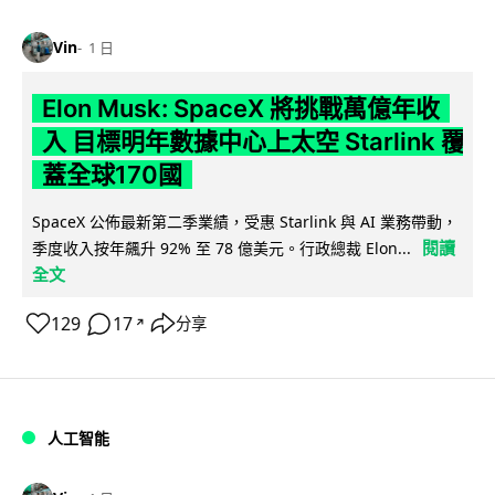
Vin
1 日
Elon Musk: SpaceX 將挑戰萬億年收
入 目標明年數據中心上太空 Starlink 覆
蓋全球170國
SpaceX 公佈最新第二季業績，受惠 Starlink 與 AI 業務帶動，
閱讀
季度收入按年飆升 92% 至 78 億美元。行政總裁 Elon...
全文
129
17
分享
↗
人工智能