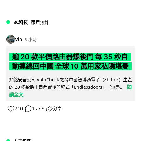
3C科技
家居無線
Vin
9 小時
逾 20 款平價路由器爆後門 每 35 秒自
動連線回中國 全球 10 萬用家私隱堪憂
網絡安全公司 VulnCheck 揭發中國智博通電子（Zbtlink）生產
閱
的 20 多款路由器內置後門程式「Endlessdoors」（無盡...
讀全文
710
177
分享
↗