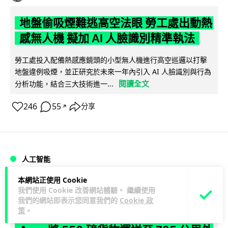
地盤偷吸煙難逃高空法眼 勞工處出動熱
感無人機 擬加 AI 人臉識別精準執法
勞工處投入配備熱感應鏡頭的小型無人機進行高空巡邏以打擊
地盤違例吸煙，並正研究於未來一年內引入 AI 人臉識別與行為
閱讀全文
分析功能，結合三大技術進一...
246
55
分享
↗
人工智能
本網站正使用 Cookie
Lawton
1 日
我們使用 Cookie 改善網站體驗。 繼續使用
我們的網站即表示您同意我們的
Cookie 政
策
。
貨運火箭 沖繩飛台灣僅需 15 分鐘 Hop