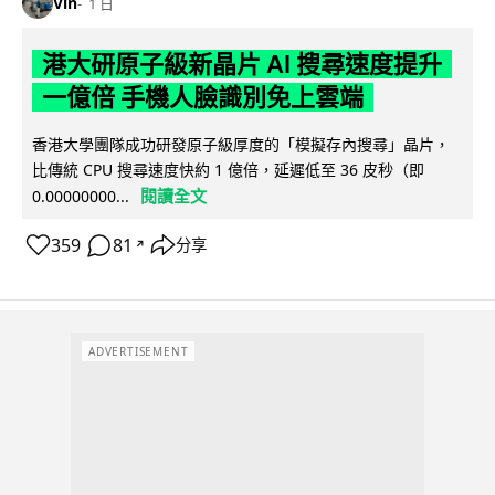
Vin
1 日
港大研原子級新晶片 AI 搜尋速度提升
一億倍 手機人臉識別免上雲端
香港大學團隊成功研發原子級厚度的「模擬存內搜尋」晶片，
比傳統 CPU 搜尋速度快約 1 億倍，延遲低至 36 皮秒（即
閱讀全文
0.00000000...
359
81
分享
↗
ADVERTISEMENT