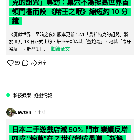
克的詛咒」專訪：巢穴不為提高世界首
領門檻而設 《諸王之眠》縮短約 10 分
鐘
《魔獸世界：至暗之夜》版本更新 12.1「烏拉特克的詛咒」將
於 8 月 13 日正式上線，帶來全新區域「盤蛇島」、地城「毒牙
閱讀全文
祭壇」、新型態世...
69
分享
科技娛樂
遊戲情報
Lawton
4 小時
日本二手遊戲店減 90% 門市 業績反增
四成 "懷舊"在 Z 世代變成最潮「新鮮