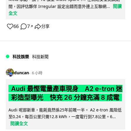
閱讀
間，因評估夥伴 Irregular 設定出錯而意外連上互聯網...
全文
66
7
分享
↗
科技娛樂
科技新聞
duncan
6 小時
Audi 最慳電量產車現身 A2 e-tron 迷
彩造型曝光 快充 26 分鐘充滿 8 成電
Audi 呢部新車，能耗竟然係25年前嘅一半。 A2 e-tron 風阻低
至0.24，每百公里只需12.8 kWh，一度電行到7.8公里。6...
閱讀全文