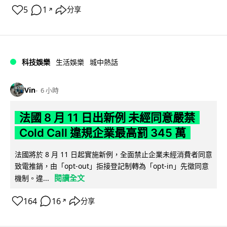
5
1
分享
↗
科技娛樂
生活娛樂
城中熱話
Vin
6 小時
法國 8 月 11 日出新例 未經同意嚴禁
Cold Call 違規企業最高罰 345 萬
法國將於 8 月 11 日起實施新例，全面禁止企業未經消費者同意
致電推銷，由「opt-out」拒接登記制轉為「opt-in」先徵同意
閱讀全文
機制。違...
164
16
分享
↗