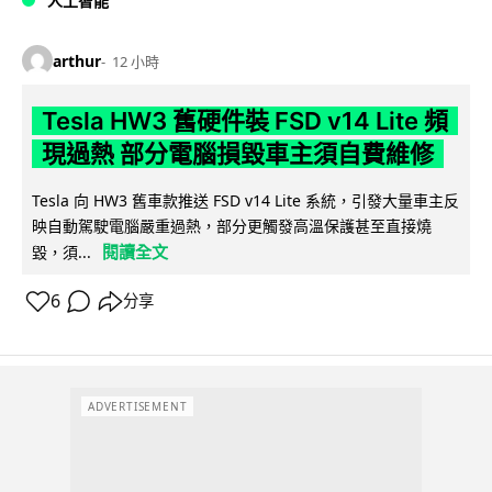
人工智能
arthur
12 小時
Tesla HW3 舊硬件裝 FSD v14 Lite 頻
現過熱 部分電腦損毀車主須自費維修
Tesla 向 HW3 舊車款推送 FSD v14 Lite 系統，引發大量車主反
映自動駕駛電腦嚴重過熱，部分更觸發高溫保護甚至直接燒
閱讀全文
毀，須...
6
分享
ADVERTISEMENT