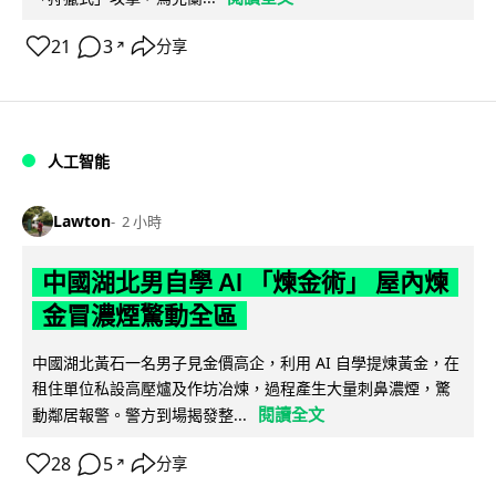
21
3
分享
↗
人工智能
Lawton
2 小時
中國湖北男自學 AI 「煉金術」 屋內煉
金冒濃煙驚動全區
中國湖北黃石一名男子見金價高企，利用 AI 自學提煉黃金，在
租住單位私設高壓爐及作坊冶煉，過程產生大量刺鼻濃煙，驚
閱讀全文
動鄰居報警。警方到場揭發整...
28
5
分享
↗