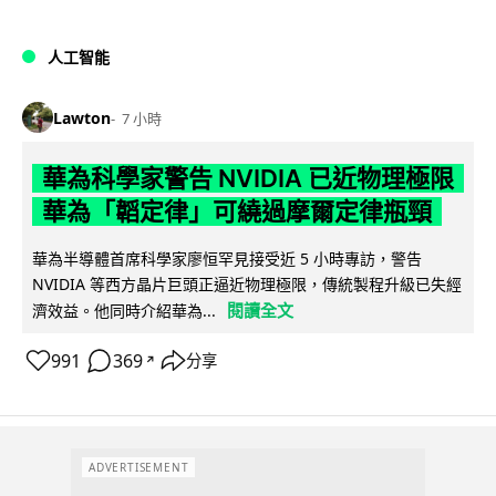
人工智能
Lawton
7 小時
華為科學家警告 NVIDIA 已近物理極限
華為「韜定律」可繞過摩爾定律瓶頸
華為半導體首席科學家廖恒罕見接受近 5 小時專訪，警告
NVIDIA 等西方晶片巨頭正逼近物理極限，傳統製程升級已失經
閱讀全文
濟效益。他同時介紹華為...
991
369
分享
↗
ADVERTISEMENT