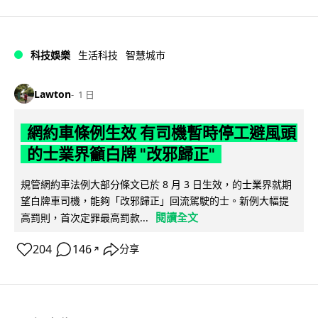
科技娛樂
生活科技
智慧城市
Lawton
1 日
網約車條例生效 有司機暫時停工避風頭
的士業界籲白牌 "改邪歸正"
規管網約車法例大部分條文已於 8 月 3 日生效，的士業界就期
望白牌車司機，能夠「改邪歸正」回流駕駛的士。新例大幅提
閱讀全文
高罰則，首次定罪最高罰款...
204
146
分享
↗