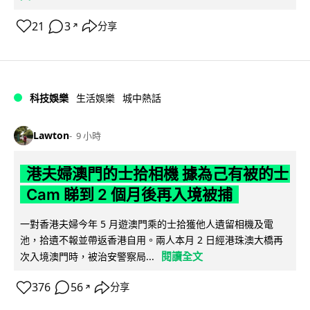
21
3
分享
↗
科技娛樂
生活娛樂
城中熱話
Lawton
9 小時
港夫婦澳門的士拾相機 據為己有被的士
Cam 睇到 2 個月後再入境被捕
一對香港夫婦今年 5 月遊澳門乘的士拾獲他人遺留相機及電
池，拾遺不報並帶返香港自用。兩人本月 2 日經港珠澳大橋再
閱讀全文
次入境澳門時，被治安警察局...
376
56
分享
↗