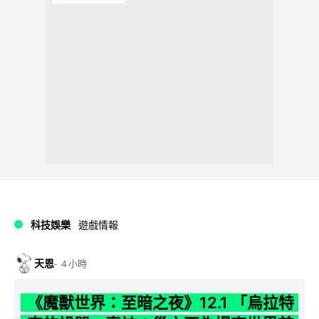
科技娛樂
遊戲情報
天恩
4 小時
《魔獸世界：至暗之夜》12.1 「烏拉特