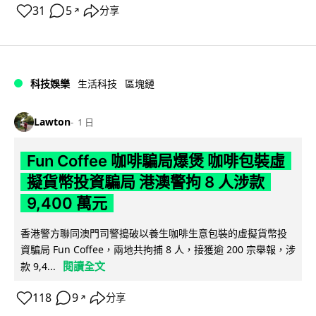
31
5
分享
↗
科技娛樂
生活科技
區塊鏈
Lawton
1 日
Fun Coffee 咖啡騙局爆煲 咖啡包裝虛
擬貨幣投資騙局 港澳警拘 8 人涉款
9,400 萬元
香港警方聯同澳門司警搗破以養生咖啡生意包裝的虛擬貨幣投
資騙局 Fun Coffee，兩地共拘捕 8 人，接獲逾 200 宗舉報，涉
閱讀全文
款 9,4...
118
9
分享
↗