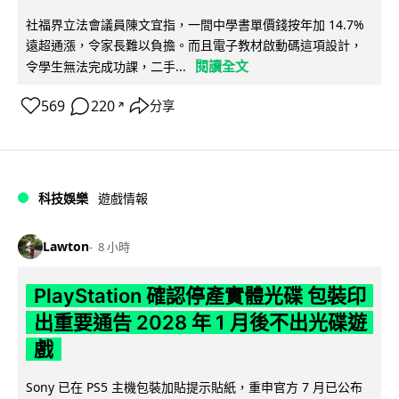
社福界立法會議員陳文宜指，一間中學書單價錢按年加 14.7%
遠超通漲，令家長難以負擔。而且電子教材啟動碼這項設計，
閱讀全文
令學生無法完成功課，二手...
569
220
分享
↗
科技娛樂
遊戲情報
Lawton
8 小時
PlayStation 確認停產實體光碟 包裝印
出重要通告 2028 年 1 月後不出光碟遊
戲
Sony 已在 PS5 主機包裝加貼提示貼紙，重申官方 7 月已公布