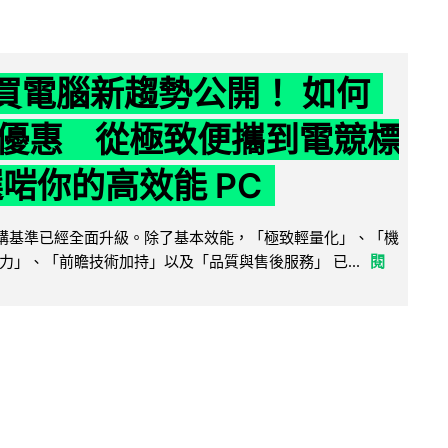
6 買電腦新趨勢公開！ 如何
優惠 從極致便攜到電競標
選啱你的高效能 PC
腦選購基準已經全面升級。除了基本效能，「極致輕量化」、「機
力」、「前瞻技術加持」以及「品質與售後服務」 已...
閱