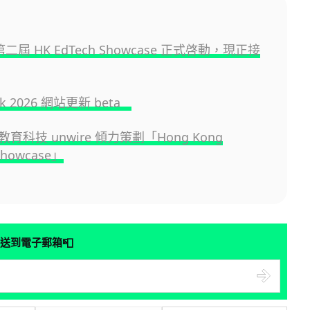
 第二屆 HK EdTech Showcase 正式啓動，現正接
.hk 2026 網站更新 beta
育科技 unwire 傾力策劃「Hong Kong
Showcase」
📮
送到電子郵箱