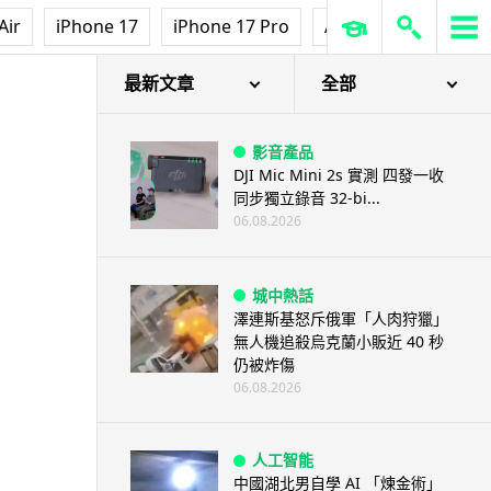
Air
iPhone 17
iPhone 17 Pro
AirPods Pro 3
Ap
最新文章
全部
影音產品
DJI Mic Mini 2s 實測 四發一收
同步獨立錄音 32-bi...
06.08.2026
城中熱話
澤連斯基怒斥俄軍「人肉狩獵」
無人機追殺烏克蘭小販近 40 秒
仍被炸傷
06.08.2026
人工智能
中國湖北男自學 AI 「煉金術」