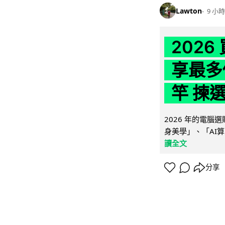
Lawton
9 小時
202
享最多
竿 揀
2026 年的電
身美學」、「AI算
讀全文
分享