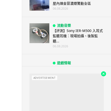
屋內煉金冒濃煙驚動全區
06.08.2026
流動音樂
【評測】Sony IER-M500 入耳式
監聽耳機：現場拍攝、後製監
聽...
06.08.2026
遊戲情報
《魔獸世界：至暗之夜》12.1
「烏拉特克的詛咒」專訪：巢穴
不為提高世...
ADVERTISEMENT
06.08.2026
遊戲情報
日本二手遊戲店減 90% 門市 業
績反增四成 “懷...