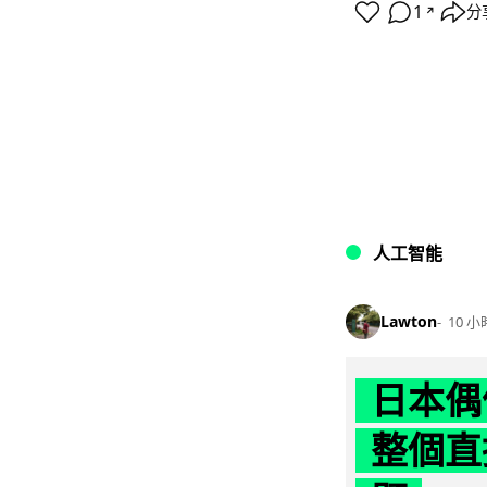
1
分
↗
人工智能
Lawton
10 小
日本偶
整個直