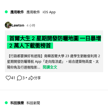
iOS App
應用軟件
應用軟件
Lawton
4 小時
首爾大生 2 星期開發防曬地圖 一日暴增
2 萬人下載衝榜首
【行路都要揀好有遮陰】南韓首爾大學 23 歲學生劉敏俊利用 2
星期開發防曬導航 App「走向陰涼處」，結合建築物高度、太
閱讀全文
陽仰角及行道樹陰影...
41
3
分享
↗
科技娛樂
科技新聞