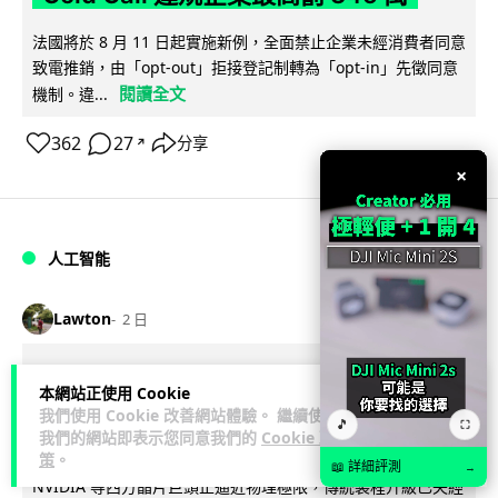
法國將於 8 月 11 日起實施新例，全面禁止企業未經消費者同意
致電推銷，由「opt-out」拒接登記制轉為「opt-in」先徵同意
閱讀全文
機制。違...
362
27
分享
↗
×
人工智能
Lawton
2 日
華為科學家警告 NVIDIA 已近物理極限
本網站正使用 Cookie
華為「韜定律」可繞過摩爾定律瓶頸
我們使用 Cookie 改善網站體驗。 繼續使用
🎵
⛶
我們的網站即表示您同意我們的
Cookie 政
策
。
華為半導體首席科學家廖恒罕見接受近 5 小時專訪，警告
📖 詳細評測
→
NVIDIA 等西方晶片巨頭正逼近物理極限，傳統製程升級已失經