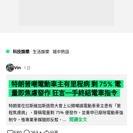
科技娛樂
生活娛樂
城中熱話
Vin
1 日
特朗普嘲電動車主有里程病 剩 75% 電
量即焦慮發作 狂言一手終結電車指令
特朗普在拉斯維加斯造勢大會上公開嘲諷電動車車主患有「里
程焦慮病」，聲稱電量剩 75% 便發作，並重申已廢除電動車強
閱讀全文
制令。惟專業車媒隨即反駁，...
580
263
分享
↗