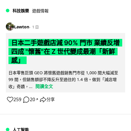
科技娛樂
遊戲情報
Lawton
1 日
日本二手遊戲店減 90% 門市 業績反增
四成 "懷舊"在 Z 世代變成最潮「新鮮
感」
日本零售巨頭 GEO 將懷舊遊戲銷售門市從 1,000 間大幅減至
99 間，但銷售額卻不降反升至過往的 1.4 倍。做到「減店增
閱讀全文
收」奇蹟，...
259
20
分享
↗
人工智能