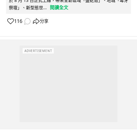
於 8 月 13 日正式上線，帶來全新區域「盤蛇島」、地城「毒牙
閱讀全文
祭壇」、新型態世...
116
分享
ADVERTISEMENT