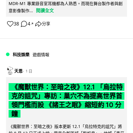
MDR-M1 專業錄音室耳機都為人熟悉。而現在舞台製作者與創
閱讀全文
意影像製作...
38
4
分享
↗
科技娛樂
遊戲情報
天恩
1 日
《魔獸世界：至暗之夜》12.1 「烏拉特
克的詛咒」專訪：巢穴不為提高世界首
領門檻而設 《諸王之眠》縮短約 10 分
鐘
《魔獸世界：至暗之夜》版本更新 12.1「烏拉特克的詛咒」將