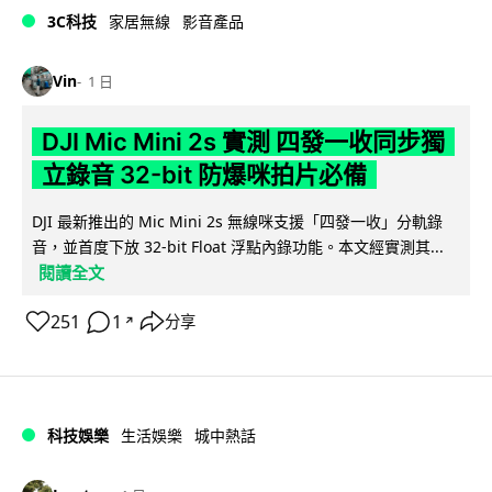
3C科技
家居無線
影音產品
Vin
1 日
DJI Mic Mini 2s 實測 四發一收同步獨
立錄音 32-bit 防爆咪拍片必備
DJI 最新推出的 Mic Mini 2s 無線咪支援「四發一收」分軌錄
音，並首度下放 32-bit Float 浮點內錄功能。本文經實測其...
閱讀全文
251
1
分享
↗
科技娛樂
生活娛樂
城中熱話