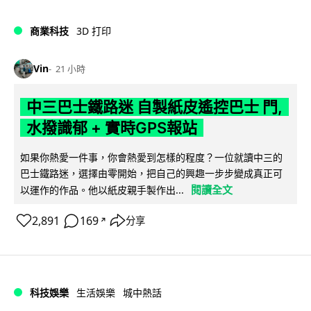
商業科技
3D 打印
Vin
21 小時
中三巴士鐵路迷 自製紙皮遙控巴士 門,
水撥識郁 + 實時GPS報站
如果你熱愛一件事，你會熱愛到怎樣的程度？一位就讀中三的
巴士鐵路迷，選擇由零開始，把自己的興趣一步步變成真正可
閱讀全文
以運作的作品。他以紙皮親手製作出...
2,891
169
分享
↗
科技娛樂
生活娛樂
城中熱話