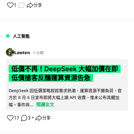
1
分享
人工智能
Lawton
1 小時
低價不再！DeepSeek 大幅加價在即
低價搶客反釀運算資源告急
DeepSeek 因低價策略掀起需求熱潮，運算資源不勝負荷，官
方於 8 月 6 日宣布即將大幅上調 API 收費，惟未公布具體加
閱讀全文
幅。事件與...
17
3
分享
↗