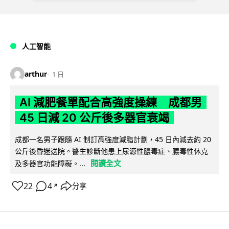
人工智能
arthur
1 日
AI 減肥餐單配合高強度操練 成都男
45 日減 20 公斤後多器官衰竭
成都一名男子跟隨 AI 制訂高強度減脂計劃，45 日內減去約 20
公斤後昏迷送院。醫生診斷他患上尿源性膿毒症、膿毒性休克
閱讀全文
及多器官功能障礙。...
22
4
分享
↗