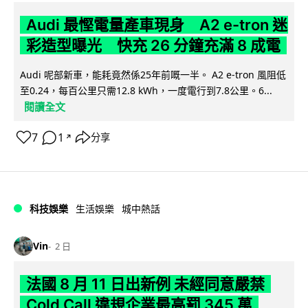
Audi 最慳電量產車現身 A2 e-tron 迷
彩造型曝光 快充 26 分鐘充滿 8 成電
Audi 呢部新車，能耗竟然係25年前嘅一半。 A2 e-tron 風阻低
至0.24，每百公里只需12.8 kWh，一度電行到7.8公里。6...
閱讀全文
7
1
分享
↗
科技娛樂
生活娛樂
城中熱話
Vin
2 日
法國 8 月 11 日出新例 未經同意嚴禁
Cold Call 違規企業最高罰 345 萬