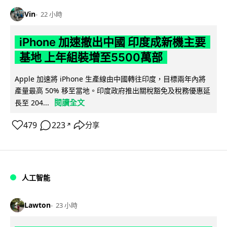
Vin
22 小時
iPhone 加速撤出中國 印度成新機主要
基地 上年組裝增至5500萬部
Apple 加速將 iPhone 生產線由中國轉往印度，目標兩年內將
產量最高 50% 移至當地。印度政府推出關稅豁免及稅務優惠延
閱讀全文
長至 204...
479
223
分享
↗
人工智能
Lawton
23 小時