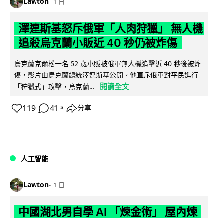
Lawton
1 日
澤連斯基怒斥俄軍「人肉狩獵」 無人機
追殺烏克蘭小販近 40 秒仍被炸傷
烏克蘭克爾松一名 52 歲小販被俄軍無人機追擊近 40 秒後被炸
傷，影片由烏克蘭總統澤連斯基公開。他直斥俄軍對平民進行
閱讀全文
「狩獵式」攻擊，烏克蘭...
119
41
分享
↗
人工智能
Lawton
1 日
中國湖北男自學 AI 「煉金術」 屋內煉