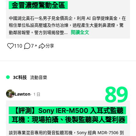
金冒濃煙驚動全區
中國湖北黃石一名男子見金價高企，利用 AI 自學提煉黃金，在
租住單位私設高壓爐及作坊冶煉，過程產生大量刺鼻濃煙，驚
閱讀全文
動鄰居報警。警方到場揭發整...
110
7
分享
↗
3C科技
流動音樂
89
Lawton
1 日
【評測】Sony IER-M500 入耳式監聽
耳機：現場拍攝、後製監聽與人聲利器
談到專業混音專用的聲音監聽耳機，Sony 經典 MDR-7506 到