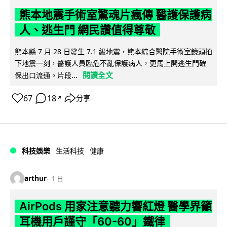
熊本地震手術室驚魂片瘋傳 醫護保護病
人、逃生門 網民讚值得尊敬
熊本縣 7 月 28 日發生 7.1 級地震，熊本綜合醫院手術室鏡頭拍
下地震一刻，醫護人員臨危不亂保護病人，更馬上開逃生門確
閱讀全文
保出口流通。片段...
67
18
分享
↗
科技娛樂
生活科技
健康
arthur
1 日
AirPods 用家注意聽力響紅燈 醫學界籲
耳機用戶謹守「60-60」鐵律