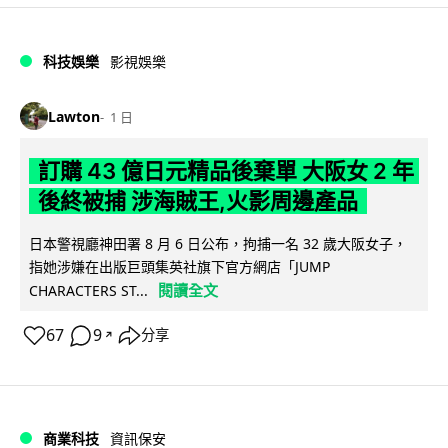
科技娛樂
影視娛樂
Lawton
1 日
訂購 43 億日元精品後棄單 大阪女 2 年
後終被捕 涉海賊王,火影周邊產品
日本警視廳神田署 8 月 6 日公布，拘捕一名 32 歲大阪女子，
指她涉嫌在出版巨頭集英社旗下官方網店「JUMP
閱讀全文
CHARACTERS ST...
67
9
分享
↗
商業科技
資訊保安