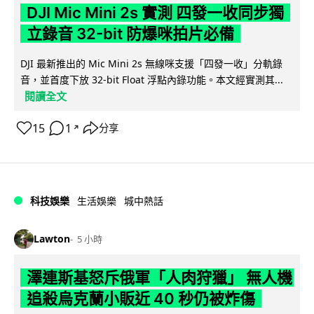
DJI Mic Mini 2s 實測 四發一收同步獨
立錄音 32-bit 防爆咪拍片必備
DJI 最新推出的 Mic Mini 2s 無線咪支援「四發一收」分軌錄
音，並首度下放 32-bit Float 浮點內錄功能。本文經實測其...
閱讀全文
15
1
分享
↗
科技娛樂
生活娛樂
城中熱話
Lawton
5 小時
澤連斯基怒斥俄軍「人肉狩獵」 無人機
追殺烏克蘭小販近 40 秒仍被炸傷