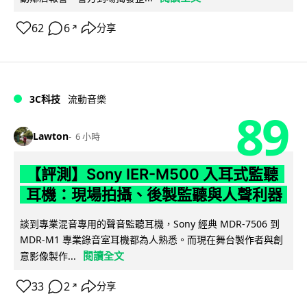
62
6
分享
↗
3C科技
流動音樂
89
Lawton
6 小時
【評測】Sony IER-M500 入耳式監聽
耳機：現場拍攝、後製監聽與人聲利器
談到專業混音專用的聲音監聽耳機，Sony 經典 MDR-7506 到
MDR-M1 專業錄音室耳機都為人熟悉。而現在舞台製作者與創
閱讀全文
意影像製作...
33
2
分享
↗