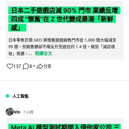
日本二手遊戲店減 90% 門市 業績反增
四成 "懷舊"在 Z 世代變成最潮「新鮮
感」
日本零售巨頭 GEO 將懷舊遊戲銷售門市從 1,000 間大幅減至
99 間，但銷售額卻不降反升至過往的 1.4 倍。做到「減店增
閱讀全文
收」奇蹟，...
137
8
分享
↗
人工智能
Vin
7 小時
Meta AI 模型測試期間入侵他家公司 三