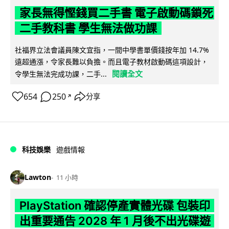
家長無得慳錢買二手書 電子啟動碼鎖死
二手教科書 學生無法做功課
社福界立法會議員陳文宜指，一間中學書單價錢按年加 14.7%
遠超通漲，令家長難以負擔。而且電子教材啟動碼這項設計，
閱讀全文
令學生無法完成功課，二手...
654
250
分享
↗
科技娛樂
遊戲情報
Lawton
11 小時
PlayStation 確認停產實體光碟 包裝印
出重要通告 2028 年 1 月後不出光碟遊