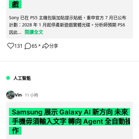
戲
Sony 已在 PS5 主機包裝加貼提示貼紙，重申官方 7 月已公布
計劃：2028 年 1 月起停產新遊戲實體光碟。分析師預期 PS6
閱讀全文
因此...
131
65
分享
↗
人工智能
Vin
11 小時
Samsung 展示 Galaxy AI 新方向 未來
手機毋須輸入文字 轉向 Agent 全自動操
作