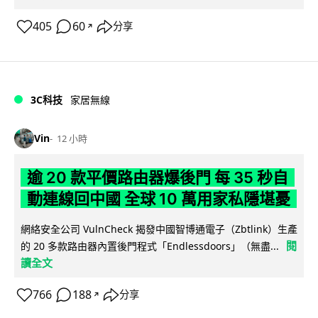
405
60
分享
↗
3C科技
家居無線
Vin
12 小時
逾 20 款平價路由器爆後門 每 35 秒自
動連線回中國 全球 10 萬用家私隱堪憂
網絡安全公司 VulnCheck 揭發中國智博通電子（Zbtlink）生產
閱
的 20 多款路由器內置後門程式「Endlessdoors」（無盡...
讀全文
766
188
分享
↗