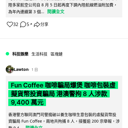
陸多家航空公司自 8 月 5 日起再度下調內陸航線燃油附加費，
閱讀全文
為年內連續第 3 個...
32
5
分享
↗
科技娛樂
生活科技
區塊鏈
Lawton
1 日
Fun Coffee 咖啡騙局爆煲 咖啡包裝虛
擬貨幣投資騙局 港澳警拘 8 人涉款
9,400 萬元
香港警方聯同澳門司警搗破以養生咖啡生意包裝的虛擬貨幣投
資騙局 Fun Coffee，兩地共拘捕 8 人，接獲逾 200 宗舉報，涉
閱讀全文
款 9,4...