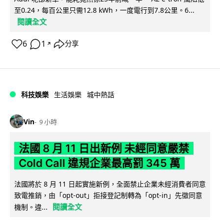
至0.24，每百公里只需12.8 kWh，一度電行到7.8公里。6...
閱讀全文
6
1
分享
↗
科技娛樂
生活娛樂
城中熱話
Vin
9 小時
法國 8 月 11 日出新例 未經同意嚴禁
Cold Call 違規企業最高罰 345 萬
法國將於 8 月 11 日起實施新例，全面禁止企業未經消費者同意
致電推銷，由「opt-out」拒接登記制轉為「opt-in」先徵同意
閱讀全文
機制。違...