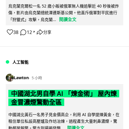
烏克蘭克爾松一名 52 歲小販被俄軍無人機追擊近 40 秒後被炸
傷，影片由烏克蘭總統澤連斯基公開。他直斥俄軍對平民進行
閱讀全文
「狩獵式」攻擊，烏克蘭...
38
12
分享
↗
人工智能
Lawton
5 小時
中國湖北男自學 AI 「煉金術」 屋內煉
金冒濃煙驚動全區
中國湖北黃石一名男子見金價高企，利用 AI 自學提煉黃金，在
租住單位私設高壓爐及作坊冶煉，過程產生大量刺鼻濃煙，驚
閱讀全文
動鄰居報警。警方到場揭發整...