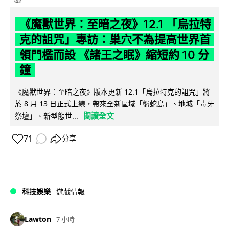
《魔獸世界：至暗之夜》12.1 「烏拉特
克的詛咒」專訪：巢穴不為提高世界首
領門檻而設 《諸王之眠》縮短約 10 分
鐘
《魔獸世界：至暗之夜》版本更新 12.1「烏拉特克的詛咒」將
於 8 月 13 日正式上線，帶來全新區域「盤蛇島」、地城「毒牙
閱讀全文
祭壇」、新型態世...
71
分享
科技娛樂
遊戲情報
Lawton
7 小時