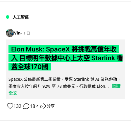
人工智能
Vin
1 日
Elon Musk: SpaceX 將挑戰萬億年收
入 目標明年數據中心上太空 Starlink 覆
蓋全球170國
SpaceX 公佈最新第二季業績，受惠 Starlink 與 AI 業務帶動，
閱讀
季度收入按年飆升 92% 至 78 億美元。行政總裁 Elon...
全文
132
18
分享
↗