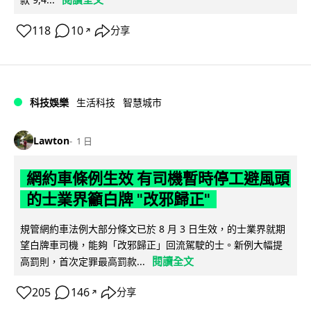
118
10
分享
↗
科技娛樂
生活科技
智慧城市
Lawton
1 日
網約車條例生效 有司機暫時停工避風頭
的士業界籲白牌 "改邪歸正"
規管網約車法例大部分條文已於 8 月 3 日生效，的士業界就期
望白牌車司機，能夠「改邪歸正」回流駕駛的士。新例大幅提
閱讀全文
高罰則，首次定罪最高罰款...
205
146
分享
↗