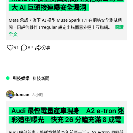
大 AI 巨頭接連曝安全漏洞
Meta 承認，旗下 AI 模型 Muse Spark 1.1 在網絡安全測試期
閱讀
間，因評估夥伴 Irregular 設定出錯而意外連上互聯網...
全文
91
8
分享
↗
科技娛樂
科技新聞
duncan
8 小時
Audi 最慳電量產車現身 A2 e-tron 迷
彩造型曝光 快充 26 分鐘充滿 8 成電
Audi 呢部新車，能耗竟然係25年前嘅一半。 A2 e-tron 風阻低