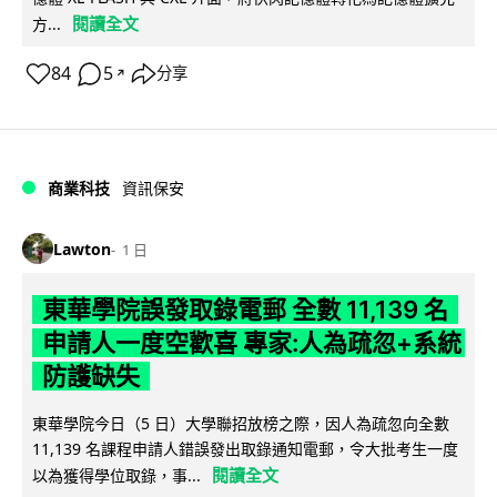
閱讀全文
方...
84
5
分享
↗
商業科技
資訊保安
Lawton
1 日
東華學院誤發取錄電郵 全數 11,139 名
申請人一度空歡喜 專家:人為疏忽+系統
防護缺失
東華學院今日（5 日）大學聯招放榜之際，因人為疏忽向全數
11,139 名課程申請人錯誤發出取錄通知電郵，令大批考生一度
閱讀全文
以為獲得學位取錄，事...