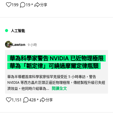
199
19
分享
↗
人工智能
Lawton
9 小時
華為科學家警告 NVIDIA 已近物理極限
華為「韜定律」可繞過摩爾定律瓶頸
華為半導體首席科學家廖恒罕見接受近 5 小時專訪，警告
NVIDIA 等西方晶片巨頭正逼近物理極限，傳統製程升級已失經
閱讀全文
濟效益。他同時介紹華為...
1,151
428
分享
↗