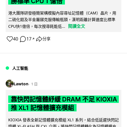
勝標準 CPU 1 億倍
港大團隊研發極簡架構模擬內容尋址記憶體（CAM）晶片，用
二硫化鉬及半金屬銻克服傳輸瓶頸，漢明距離計算速度比標準
閱讀全文
CPU快1億倍，每次搜尋耗能低...
40
17
分享
↗
人工智能
Lawton
1 日
靠快閃記憶體紓緩 DRAM 不足 KIOXIA
推 XL1 記憶體擴充模組
KIOXIA 發表全新記憶體擴充模組 XL1 系列，結合低延遲快閃記
憶體 XL-FLASH 與 CXL 介面，將快閃記憶體轉化為記憶體擴充