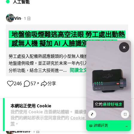
人工智能
Vin
1 日
地盤偷吸煙難逃高空法眼 勞工處出動熱
感無人機 擬加 AI 人臉識別精準執法
×
勞工處投入配備熱感應鏡頭的小型無人機進行高空巡邏以打擊
地盤違例吸煙，並正研究於未來一年內引入 AI 人臉識別與行為
閱讀全文
分析功能，結合三大技術進一...
246
57
分享
↗
本網站正使用 Cookie
我們使用 Cookie 改善網站體驗。 繼續使用
🎵
人工智能
⛶
我們的網站即表示您同意我們的
Cookie 政
策
。
📖 詳細評測
→
Lawton
1 日