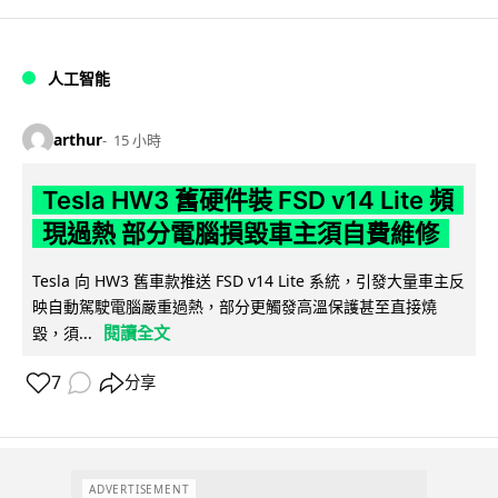
人工智能
arthur
15 小時
Tesla HW3 舊硬件裝 FSD v14 Lite 頻
現過熱 部分電腦損毀車主須自費維修
Tesla 向 HW3 舊車款推送 FSD v14 Lite 系統，引發大量車主反
映自動駕駛電腦嚴重過熱，部分更觸發高溫保護甚至直接燒
閱讀全文
毀，須...
7
分享
ADVERTISEMENT