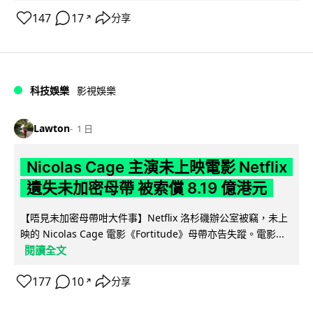
147
17
分享
↗
科技娛樂
影視娛樂
Lawton
1 日
Nicolas Cage 主演未上映電影 Netflix
遺失未加密母帶 被索償 8.19 億港元
【唔見未加密母帶咁大件事】Netflix 洛杉磯辦公室被竊，未上
映的 Nicolas Cage 電影《Fortitude》母帶亦告失蹤。電影...
閱讀全文
177
10
分享
↗