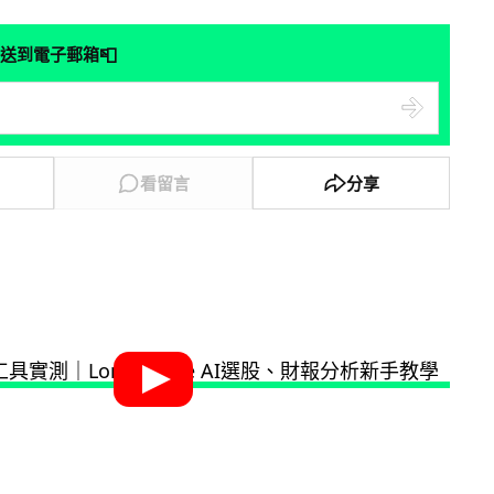
📮
送到電子郵箱
看留言
分享