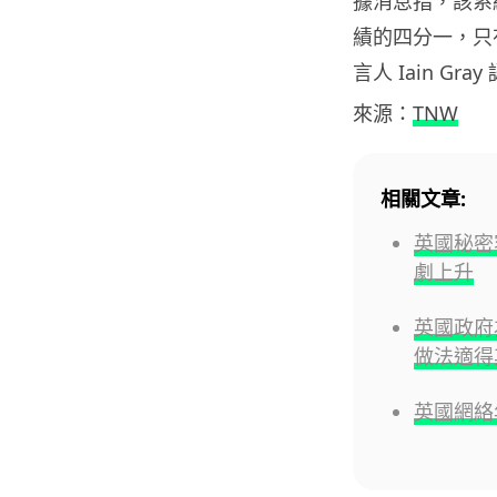
據消息指，該系統
績的四分一，只有
言人 Iain G
來源：
TNW
相關文章:
英國秘密
劇上升
英國政府
做法適得
英國網絡