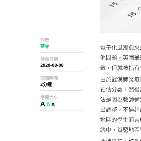
作者
藍骨
電子化風潮愈來
他問題。英國最
發佈日期
2020-08-08
數，但就被指有
閱讀時間
由於武漢肺炎疫
2分鐘
預估分數，然後
字體大小
法是因為教師通
A
A
A
出調整，不過評
地區的學生而言
統中，貧窮地區