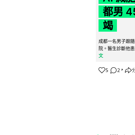
都男 4
竭
成都一名男子跟隨 
院。醫生診斷他患
文
5
2
↗