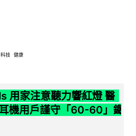
活科技
健康
ods 用家注意聽力響紅燈 醫
耳機用戶謹守「60-60」鐵