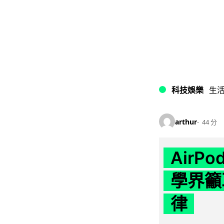
科技娛樂
生
arthur
44 分
AirP
學界籲
律