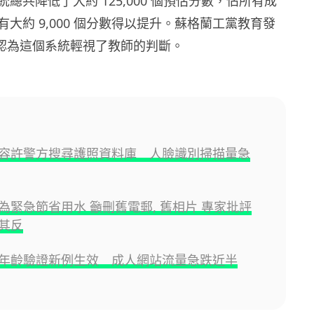
總共降低了大約 125,000 個預估分數，佔所有成
大約 9,000 個分數得以提升。蘇格蘭工黨教育發
ray 認為這個系統輕視了教師的判斷。
容許警方搜尋護照資料庫 人臉識別掃描量急
為緊急節省用水 籲刪舊電郵, 舊相片 專家批評
其反
年齡驗證新例生效 成人網站流量急跌近半