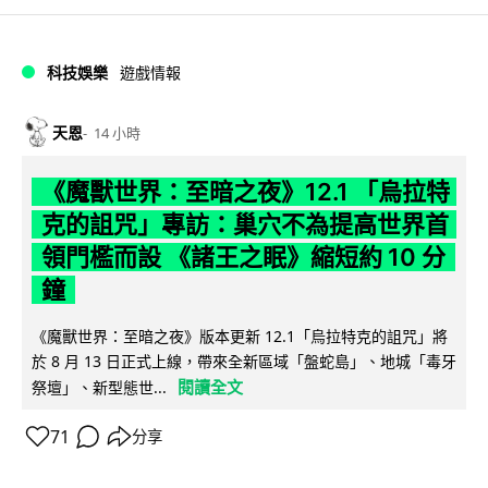
科技娛樂
遊戲情報
天恩
14 小時
《魔獸世界：至暗之夜》12.1 「烏拉特
克的詛咒」專訪：巢穴不為提高世界首
領門檻而設 《諸王之眠》縮短約 10 分
鐘
《魔獸世界：至暗之夜》版本更新 12.1「烏拉特克的詛咒」將
於 8 月 13 日正式上線，帶來全新區域「盤蛇島」、地城「毒牙
閱讀全文
祭壇」、新型態世...
71
分享