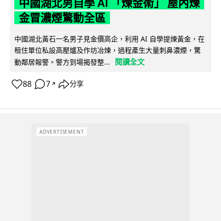
中國湖北男自學 AI 「煉金術」 屋內煉
金冒濃煙驚動全區
中國湖北黃石一名男子見金價高企，利用 AI 自學提煉黃金，在
租住單位私設高壓爐及作坊冶煉，過程產生大量刺鼻濃煙，驚
閱讀全文
動鄰居報警。警方到場揭發整...
88
7
分享
↗
ADVERTISEMENT