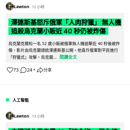
Lawton
12 小時
澤連斯基怒斥俄軍「人肉狩獵」 無人機
追殺烏克蘭小販近 40 秒仍被炸傷
烏克蘭克爾松一名 52 歲小販被俄軍無人機追擊近 40 秒後被炸
傷，影片由烏克蘭總統澤連斯基公開。他直斥俄軍對平民進行
閱讀全文
「狩獵式」攻擊，烏克蘭...
73
24
分享
↗
人工智能
Lawton
13 小時