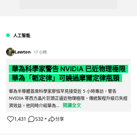
人工智能
Lawton
17 小時
華為科學家警告 NVIDIA 已近物理極限
華為「韜定律」可繞過摩爾定律瓶頸
華為半導體首席科學家廖恒罕見接受近 5 小時專訪，警告
NVIDIA 等西方晶片巨頭正逼近物理極限，傳統製程升級已失經
閱讀全文
濟效益。他同時介紹華為...
1,431
532
分享
↗