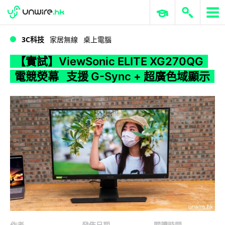
WWDC 2026
GenAI 與雲端科技專區
ERP 與商業 AI
【實試】ViewSonic ELITE XG270QG 電競熒幕 支援 G-Sync + 超廣色域顯示
3C科技
家居無線
桌上電腦
【實試】ViewSonic ELITE XG270QG
電競熒幕 支援 G-Sync + 超廣色域顯示
作者
發佈日期
閱讀時間