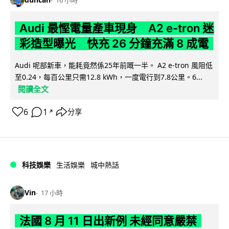
16 小時
Audi 最慳電量產車現身 A2 e-tron 迷
彩造型曝光 快充 26 分鐘充滿 8 成電
Audi 呢部新車，能耗竟然係25年前嘅一半。 A2 e-tron 風阻低
至0.24，每百公里只需12.8 kWh，一度電行到7.8公里。6...
閱讀全文
6
1
分享
↗
科技娛樂
生活娛樂
城中熱話
Vin
17 小時
法國 8 月 11 日出新例 未經同意嚴禁