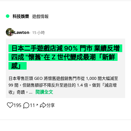
科技娛樂
遊戲情報
Lawton
15 小時
日本二手遊戲店減 90% 門市 業績反增
四成 "懷舊"在 Z 世代變成最潮「新鮮
感」
日本零售巨頭 GEO 將懷舊遊戲銷售門市從 1,000 間大幅減至
99 間，但銷售額卻不降反升至過往的 1.4 倍。做到「減店增
閱讀全文
收」奇蹟，...
195
11
分享
↗