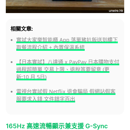
相關文章:
實試大家樂智能櫃 App 落單豬扒飯送到樓下
取餐流程介紹 + 內置保溫系統
【日本實試】八達通 x PayPay 日本購物支付
過程超簡單 交易上限、退稅等要留意 (更
新:10 月 5日)
電視台實試假 Netflix 退會騙局 假網站假客
服要求入錢 文件錯字百出
165Hz 高速流暢顯示兼支援 G-Sync