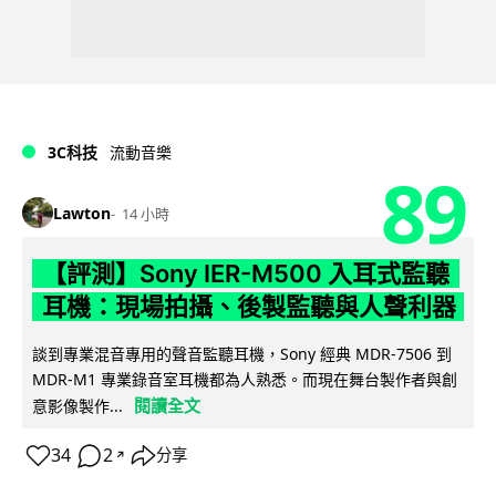
3C科技
流動音樂
89
Lawton
14 小時
【評測】Sony IER-M500 入耳式監聽
耳機：現場拍攝、後製監聽與人聲利器
談到專業混音專用的聲音監聽耳機，Sony 經典 MDR-7506 到
MDR-M1 專業錄音室耳機都為人熟悉。而現在舞台製作者與創
閱讀全文
意影像製作...
34
2
分享
↗