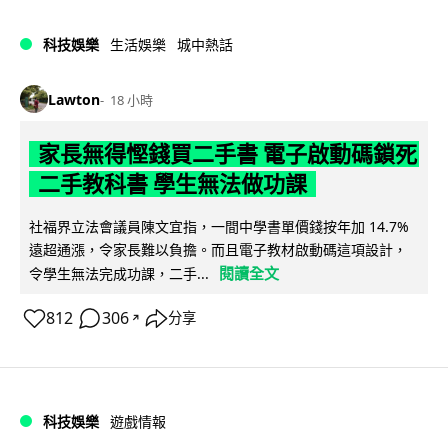
科技娛樂
生活娛樂
城中熱話
Lawton
18 小時
家長無得慳錢買二手書 電子啟動碼鎖死
二手教科書 學生無法做功課
社福界立法會議員陳文宜指，一間中學書單價錢按年加 14.7%
遠超通漲，令家長難以負擔。而且電子教材啟動碼這項設計，
閱讀全文
令學生無法完成功課，二手...
812
306
分享
↗
科技娛樂
遊戲情報