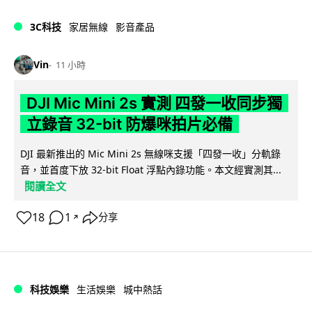
3C科技
家居無線
影音產品
Vin
11 小時
DJI Mic Mini 2s 實測 四發一收同步獨
立錄音 32-bit 防爆咪拍片必備
DJI 最新推出的 Mic Mini 2s 無線咪支援「四發一收」分軌錄
音，並首度下放 32-bit Float 浮點內錄功能。本文經實測其...
閱讀全文
18
1
分享
↗
科技娛樂
生活娛樂
城中熱話