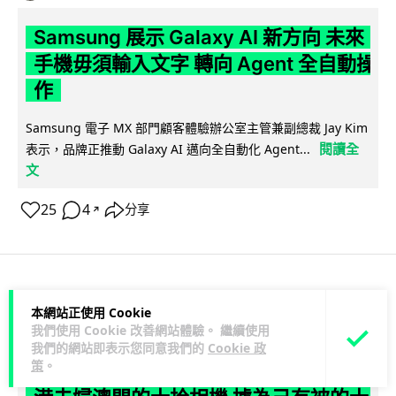
Samsung 展示 Galaxy AI 新方向 未來
手機毋須輸入文字 轉向 Agent 全自動操
作
Samsung 電子 MX 部門顧客體驗辦公室主管兼副總裁 Jay Kim
閱讀全
表示，品牌正推動 Galaxy AI 邁向全自動化 Agent...
文
25
4
分享
↗
科技娛樂
生活娛樂
城中熱話
本網站正使用 Cookie
我們使用 Cookie 改善網站體驗。 繼續使用
我們的網站即表示您同意我們的
Cookie 政
Lawton
19 小時
策
。