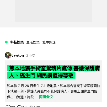
科技娛樂
生活娛樂
城中熱話
Lawton
3 小時
熊本地震手術室驚魂片瘋傳 醫護保護病
人、逃生門 網民讚值得尊敬
熊本縣 7 月 28 日發生 7.1 級地震，熊本綜合醫院手術室鏡頭拍
下地震一刻，醫護人員臨危不亂保護病人，更馬上開逃生門確
閱讀全文
保出口流通。片段...