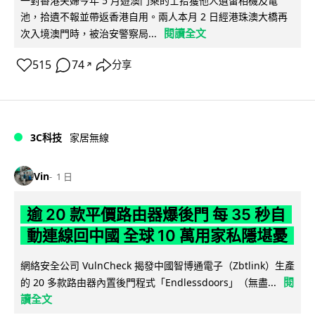
一對香港夫婦今年 5 月遊澳門乘的士拾獲他人遺留相機及電
池，拾遺不報並帶返香港自用。兩人本月 2 日經港珠澳大橋再
閱讀全文
次入境澳門時，被治安警察局...
515
74
分享
↗
3C科技
家居無線
Vin
1 日
逾 20 款平價路由器爆後門 每 35 秒自
動連線回中國 全球 10 萬用家私隱堪憂
網絡安全公司 VulnCheck 揭發中國智博通電子（Zbtlink）生產
閱
的 20 多款路由器內置後門程式「Endlessdoors」（無盡...
讀全文