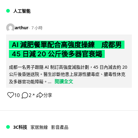
人工智能
arthur
7 小時
AI 減肥餐單配合高強度操練 成都男
45 日減 20 公斤後多器官衰竭
成都一名男子跟隨 AI 制訂高強度減脂計劃，45 日內減去約 20
公斤後昏迷送院。醫生診斷他患上尿源性膿毒症、膿毒性休克
閱讀全文
及多器官功能障礙。...
10
2
分享
↗
3C科技
家居無線
影音產品