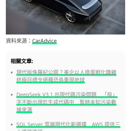
資料來源：
CarAdvice
相關文章:
現代版侏羅紀公園？美企以人造蛋孵化雛雞
終極目標令絕種恐鳥重現地球
DeepSeek V3.1 出現代碼污染問題 「极」
字不斷出現於生成代碼中 暫時未知污染數
據來源
SQL Server 雲端現代化新選擇 AWS 提供三