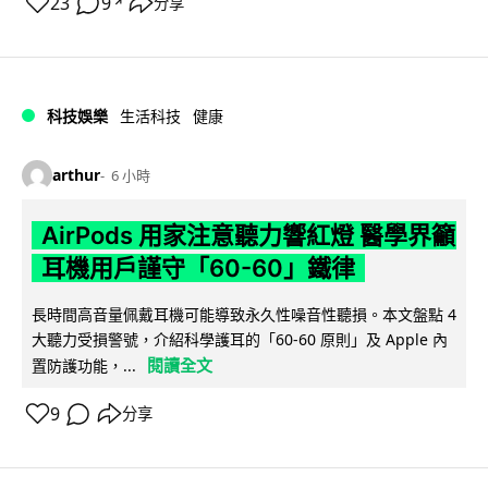
23
9
分享
↗
科技娛樂
生活科技
健康
arthur
6 小時
AirPods 用家注意聽力響紅燈 醫學界籲
耳機用戶謹守「60-60」鐵律
長時間高音量佩戴耳機可能導致永久性噪音性聽損。本文盤點 4
大聽力受損警號，介紹科學護耳的「60-60 原則」及 Apple 內
閱讀全文
置防護功能，...
9
分享