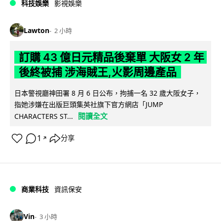
科技娛樂
影視娛樂
Lawton
2 小時
訂購 43 億日元精品後棄單 大阪女 2 年
後終被捕 涉海賊王,火影周邊產品
日本警視廳神田署 8 月 6 日公布，拘捕一名 32 歲大阪女子，
指她涉嫌在出版巨頭集英社旗下官方網店「JUMP
閱讀全文
CHARACTERS ST...
1
分享
↗
商業科技
資訊保安
Vin
3 小時