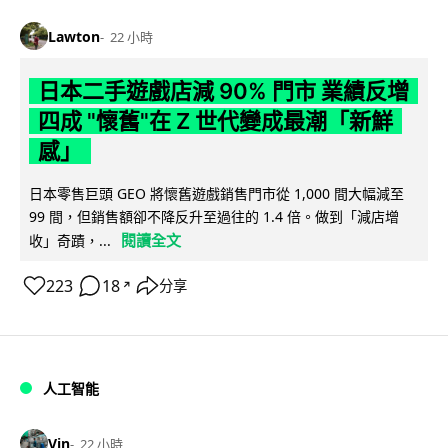
Lawton
22 小時
日本二手遊戲店減 90% 門市 業績反增
四成 "懷舊"在 Z 世代變成最潮「新鮮
感」
日本零售巨頭 GEO 將懷舊遊戲銷售門市從 1,000 間大幅減至
99 間，但銷售額卻不降反升至過往的 1.4 倍。做到「減店增
閱讀全文
收」奇蹟，...
223
18
分享
↗
人工智能
Vin
22 小時