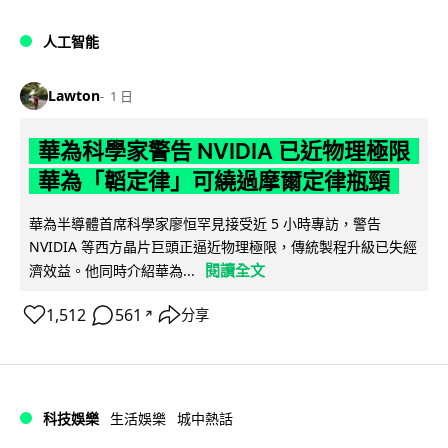
人工智能
Lawton
1 日
華為科學家警告 NVIDIA 已近物理極限
華為「韜定律」可繞過摩爾定律瓶頸
華為半導體首席科學家廖恒罕見接受近 5 小時專訪，警告
NVIDIA 等西方晶片巨頭正逼近物理極限，傳統製程升級已失經
閱讀全文
濟效益。他同時介紹華為...
1,512
561
分享
↗
科技娛樂
生活娛樂
城中熱話