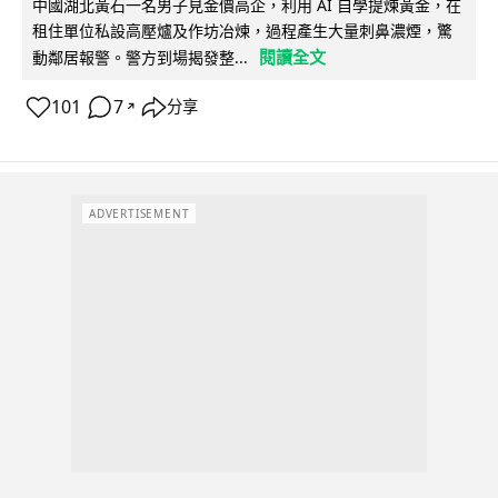
中國湖北黃石一名男子見金價高企，利用 AI 自學提煉黃金，在
租住單位私設高壓爐及作坊冶煉，過程產生大量刺鼻濃煙，驚
閱讀全文
動鄰居報警。警方到場揭發整...
101
7
分享
↗
ADVERTISEMENT