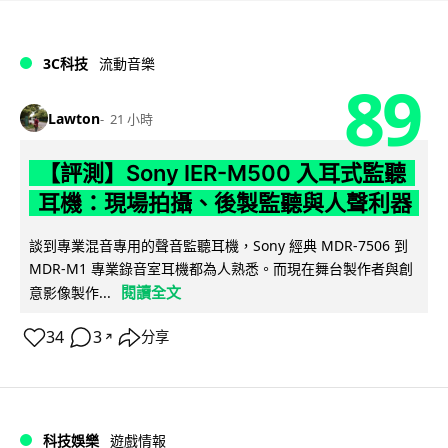
3C科技
流動音樂
89
Lawton
21 小時
【評測】Sony IER-M500 入耳式監聽
耳機：現場拍攝、後製監聽與人聲利器
談到專業混音專用的聲音監聽耳機，Sony 經典 MDR-7506 到
MDR-M1 專業錄音室耳機都為人熟悉。而現在舞台製作者與創
閱讀全文
意影像製作...
34
3
分享
↗
科技娛樂
遊戲情報