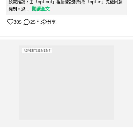
致電推銷，由「opt-out」拒接登記制轉為「opt-in」先徵同意
閱讀全文
機制。違...
305
25
分享
↗
ADVERTISEMENT