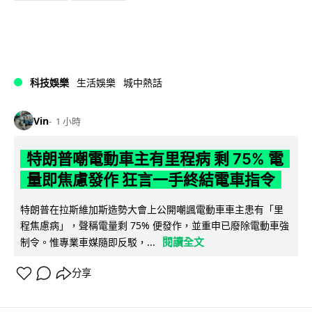
科技娛樂
生活娛樂
城中熱話
Vin
1 小時
特朗普嘲電動車主有里程病 剩 75% 電
量即焦慮發作 狂言一手終結電車指令
特朗普在拉斯維加斯造勢大會上公開嘲諷電動車車主患有「里
程焦慮病」，聲稱電量剩 75% 便發作，並重申已廢除電動車強
閱讀全文
制令。惟專業車媒隨即反駁，...
分享