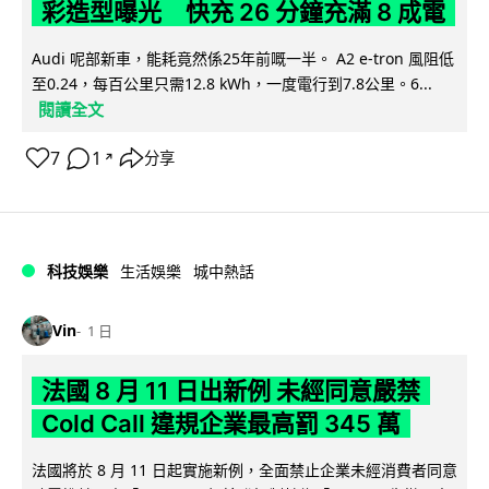
彩造型曝光 快充 26 分鐘充滿 8 成電
Audi 呢部新車，能耗竟然係25年前嘅一半。 A2 e-tron 風阻低
至0.24，每百公里只需12.8 kWh，一度電行到7.8公里。6...
閱讀全文
7
1
分享
↗
科技娛樂
生活娛樂
城中熱話
Vin
1 日
法國 8 月 11 日出新例 未經同意嚴禁
Cold Call 違規企業最高罰 345 萬
法國將於 8 月 11 日起實施新例，全面禁止企業未經消費者同意