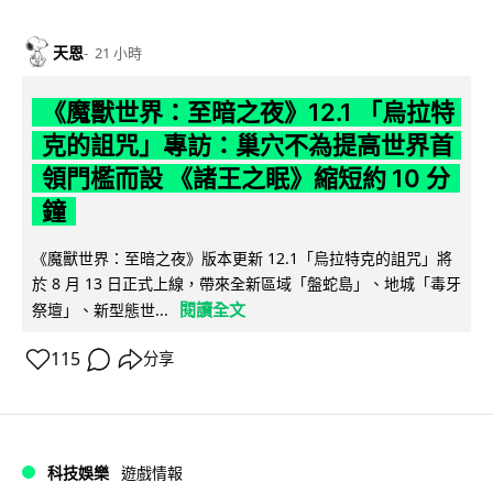
天恩
21 小時
《魔獸世界：至暗之夜》12.1 「烏拉特
克的詛咒」專訪：巢穴不為提高世界首
領門檻而設 《諸王之眠》縮短約 10 分
鐘
《魔獸世界：至暗之夜》版本更新 12.1「烏拉特克的詛咒」將
於 8 月 13 日正式上線，帶來全新區域「盤蛇島」、地城「毒牙
閱讀全文
祭壇」、新型態世...
115
分享
科技娛樂
遊戲情報