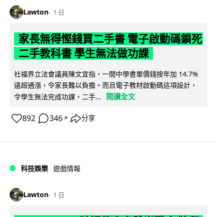
Lawton
1 日
家長無得慳錢買二手書 電子啟動碼鎖死
二手教科書 學生無法做功課
社福界立法會議員陳文宜指，一間中學書單價錢按年加 14.7%
遠超通漲，令家長難以負擔。而且電子教材啟動碼這項設計，
閱讀全文
令學生無法完成功課，二手...
892
346
分享
↗
科技娛樂
遊戲情報
Lawton
1 日