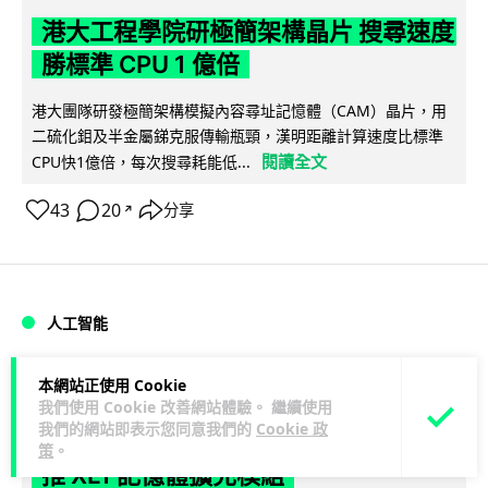
港大工程學院研極簡架構晶片 搜尋速度
勝標準 CPU 1 億倍
港大團隊研發極簡架構模擬內容尋址記憶體（CAM）晶片，用
二硫化鉬及半金屬銻克服傳輸瓶頸，漢明距離計算速度比標準
閱讀全文
CPU快1億倍，每次搜尋耗能低...
43
20
分享
↗
人工智能
Lawton
1 日
本網站正使用 Cookie
我們使用 Cookie 改善網站體驗。 繼續使用
我們的網站即表示您同意我們的
Cookie 政
靠快閃記憶體紓緩 DRAM 不足 KIOXIA
策
。
推 XL1 記憶體擴充模組