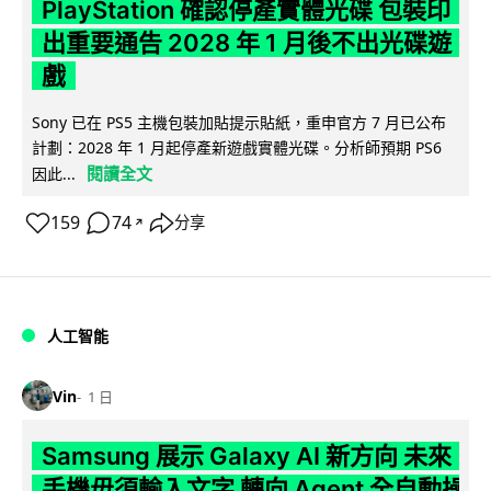
PlayStation 確認停產實體光碟 包裝印
出重要通告 2028 年 1 月後不出光碟遊
戲
Sony 已在 PS5 主機包裝加貼提示貼紙，重申官方 7 月已公布
計劃：2028 年 1 月起停產新遊戲實體光碟。分析師預期 PS6
閱讀全文
因此...
159
74
分享
↗
人工智能
Vin
1 日
Samsung 展示 Galaxy AI 新方向 未來
手機毋須輸入文字 轉向 Agent 全自動操