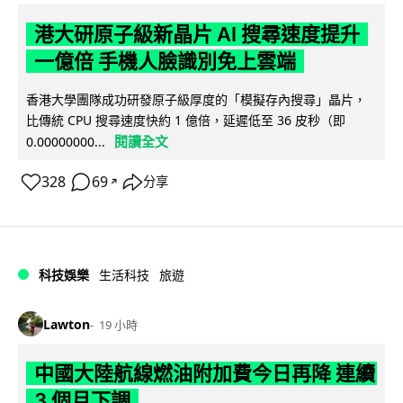
港大研原子級新晶片 AI 搜尋速度提升
一億倍 手機人臉識別免上雲端
香港大學團隊成功研發原子級厚度的「模擬存內搜尋」晶片，
比傳統 CPU 搜尋速度快約 1 億倍，延遲低至 36 皮秒（即
閱讀全文
0.00000000...
328
69
分享
↗
科技娛樂
生活科技
旅遊
Lawton
19 小時
中國大陸航線燃油附加費今日再降 連續
3 個月下調