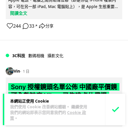
容，可在另一部 iPad, Mac 電腦貼上），是 Apple 生態重要...
閱讀全文
244
33
分享
↗
3C科技
數碼相機
攝影文化
Vin
1 日
Sony 授權鏡頭名單公佈 中國廠平價鏡
頭全數缺席 Nikon 已告唯卓仕侵權
本網站正使用 Cookie
我們使用 Cookie 改善網站體驗。 繼續使用
Sony 公佈截至 2026 年 7 月的 E-Mount 鏡頭官方授權合作夥
我們的網站即表示您同意我們的
Cookie 政
伴名單，共 9 間夥伴入圍，包括蔡司、富士、適馬、騰龍等傳
策
。
閱讀全文
統光...