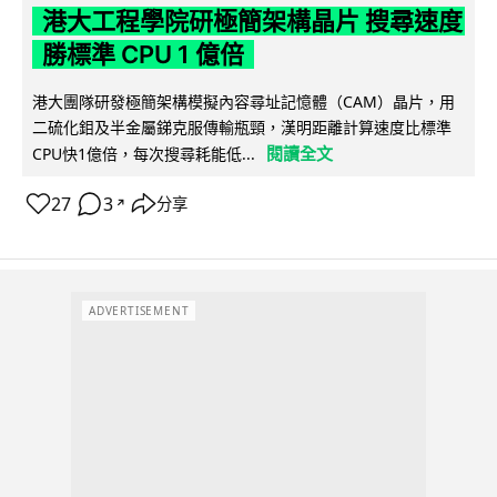
港大工程學院研極簡架構晶片 搜尋速度
勝標準 CPU 1 億倍
港大團隊研發極簡架構模擬內容尋址記憶體（CAM）晶片，用
二硫化鉬及半金屬銻克服傳輸瓶頸，漢明距離計算速度比標準
閱讀全文
CPU快1億倍，每次搜尋耗能低...
27
3
分享
↗
ADVERTISEMENT