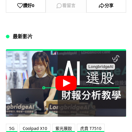
讚好
0
看留言
分享
最新影片
5G
Coolpad X10
紫光展銳
虎賁 T7510