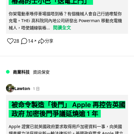
樁為的士小巴「送電上門」
你架電動車喺停車場搵唔到樁？有個機械人會自己行過嚟幫你
充電。THEi 高科院同內地公司研發出 Powerman 移動充電機
閱讀全文
械人，唔使鋪線裝樁...
28
14
分享
↗
商業科技
資訊保安
Lawton
1 日
被命令製造「後門」 Apple 再控告英國
政府 加密後門爭議延燒逾 1 年
Apple 證實已就英國政府要求取得用戶加密資料一事，向英國
調查權力法庭提出新一輪法律訴訟。英國政府要求 Apple 建立