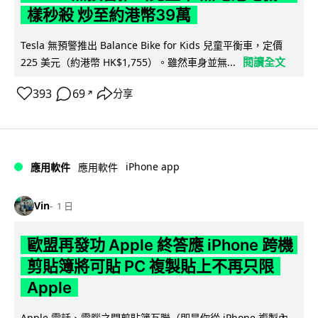
樣秒殺 炒至約港幣39萬
Tesla 無預警推出 Balance Bike for Kids 兒童平衡車，定價
閱讀全文
225 美元（約港幣 HK$1,755）。雖然車身並無...
393
69
分享
↗
iPhone app
應用軟件
應用軟件
Vin
1 日
歐盟再發功 Apple 終答應 iPhone 跨機
剪貼簿將可貼 PC 複製貼上不再只限
Apple
Apple 電話、電腦之間剪貼簿互聯（即是你從 iPhone 複製內