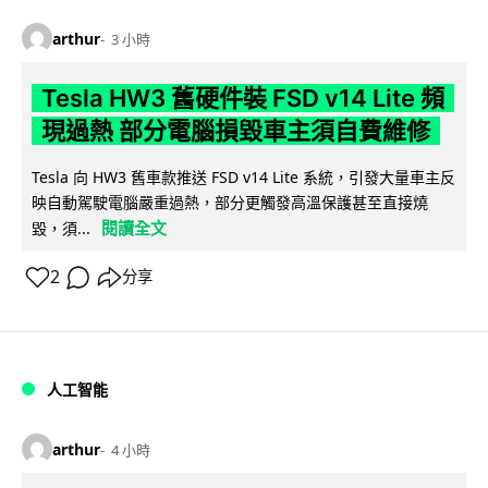
arthur
3 小時
Tesla HW3 舊硬件裝 FSD v14 Lite 頻
現過熱 部分電腦損毀車主須自費維修
Tesla 向 HW3 舊車款推送 FSD v14 Lite 系統，引發大量車主反
映自動駕駛電腦嚴重過熱，部分更觸發高溫保護甚至直接燒
閱讀全文
毀，須...
2
分享
人工智能
arthur
4 小時