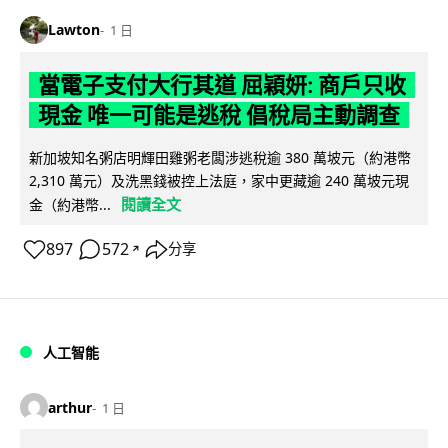
Lawton
1 日
當電子支付大行其道 屈穎妍: 商戶只收
現金 唯一可能是逃稅 倡稅局主動調查
新加坡知名粥店明輝田雞粥老闆涉逃稅逾 380 萬坡元（約港幣
2,310 萬元）及洗黑錢被控上法庭，家中更藏逾 240 萬坡元現
閱讀全文
金（約港幣...
897
572
分享
↗
人工智能
arthur
1 日