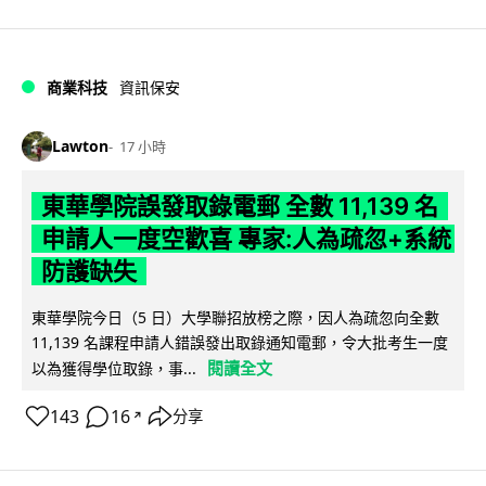
商業科技
資訊保安
Lawton
17 小時
東華學院誤發取錄電郵 全數 11,139 名
申請人一度空歡喜 專家:人為疏忽+系統
防護缺失
東華學院今日（5 日）大學聯招放榜之際，因人為疏忽向全數
11,139 名課程申請人錯誤發出取錄通知電郵，令大批考生一度
閱讀全文
以為獲得學位取錄，事...
143
16
分享
↗