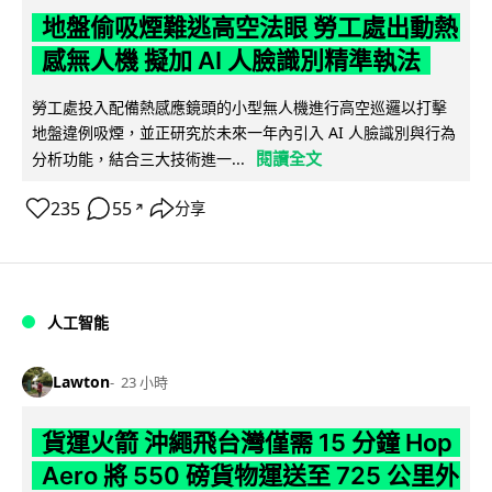
地盤偷吸煙難逃高空法眼 勞工處出動熱
感無人機 擬加 AI 人臉識別精準執法
勞工處投入配備熱感應鏡頭的小型無人機進行高空巡邏以打擊
地盤違例吸煙，並正研究於未來一年內引入 AI 人臉識別與行為
閱讀全文
分析功能，結合三大技術進一...
235
55
分享
↗
人工智能
Lawton
23 小時
貨運火箭 沖繩飛台灣僅需 15 分鐘 Hop
Aero 將 550 磅貨物運送至 725 公里外