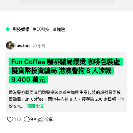
科技娛樂
生活科技
區塊鏈
Lawton
20 小時
Fun Coffee 咖啡騙局爆煲 咖啡包裝虛
擬貨幣投資騙局 港澳警拘 8 人涉款
9,400 萬元
香港警方聯同澳門司警搗破以養生咖啡生意包裝的虛擬貨幣投
資騙局 Fun Coffee，兩地共拘捕 8 人，接獲逾 200 宗舉報，涉
閱讀全文
款 9,4...
112
9
分享
↗