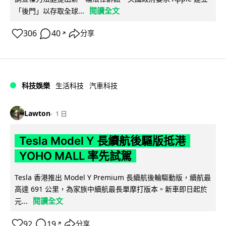
閱讀全文
「後門」以存取全球...
306
40
分享
↗
科技娛樂
生活科技
汽車科技
Lawton
1 日
Tesla Model Y 長續航後驅版抵港
YOHO MALL 率先試駕
Tesla 香港推出 Model Y Premium 長續航後輪驅動版，續航最
高達 691 公里，為家族中續航最長單摩打版本。新車即日起於
閱讀全文
元...
92
19
分享
↗