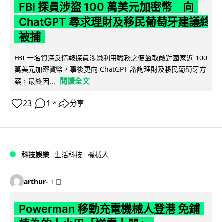
FBI 探員涉盜 100 萬美元加密幣 向
ChatGPT 尋求理財及移民葡萄牙建議終
被捕
FBI 一名資深反情報探員涉嫌利用職務之便盜取敵對國家近 100
萬美元加密貨幣，事後更向 ChatGPT 諮詢理財及移民葡萄牙方
閱讀全文
案，最終因...
23
1
分享
↗
科技娛樂
生活科技
機械人
arthur
1 日
Powerman 移動充電機械人登港 免鋪