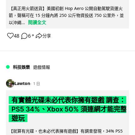
【真正用火箭送貨】美國初創 Hop Aero 公開自動駕駛貨運火
箭，聲稱可在 15 分鐘內將 250 公斤物資投送 750 公里外，並
閱讀全文
以沖繩...
48
6
分享
↗
科技娛樂
遊戲情報
Lawton
1 日
有實體光碟未必代表你擁有遊戲 調查：
PS5 34%、Xbox 50% 須連網才能完整
遊玩
【就算有光碟，也未必代表擁有遊戲】有調查發現，34% PS5