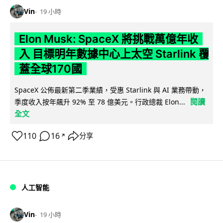
Vin
19 小時
Elon Musk: SpaceX 將挑戰萬億年收
入 目標明年數據中心上太空 Starlink 覆
蓋全球170國
SpaceX 公佈最新第二季業績，受惠 Starlink 與 AI 業務帶動，
閱讀
季度收入按年飆升 92% 至 78 億美元。行政總裁 Elon...
全文
110
16
分享
↗
人工智能
Vin
19 小時