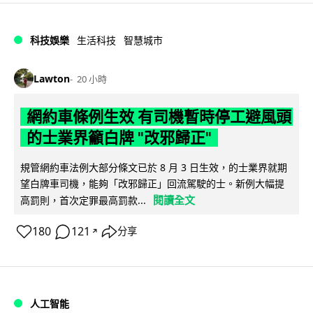
科技娛樂
生活科技
智慧城市
Lawton
20 小時
網約車條例生效 有司機暫時停工避風頭
的士業界籲白牌 "改邪歸正"
規管網約車法例大部分條文已於 8 月 3 日生效，的士業界就期
望白牌車司機，能夠「改邪歸正」回流駕駛的士。新例大幅提
閱讀全文
高罰則，首次定罪最高罰款...
180
121
分享
↗
人工智能