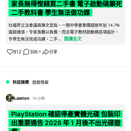
家長無得慳錢買二手書 電子啟動碼鎖死
二手教科書 學生無法做功課
社福界立法會議員陳文宜指，一間中學書單價錢按年加 14.7%
遠超通漲，令家長難以負擔。而且電子教材啟動碼這項設計，
閱讀全文
令學生無法完成功課，二手...
812
306
分享
↗
科技娛樂
遊戲情報
Lawton
19 小時
PlayStation 確認停產實體光碟 包裝印
出重要通告 2028 年 1 月後不出光碟遊