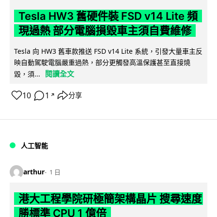
Tesla HW3 舊硬件裝 FSD v14 Lite 頻
現過熱 部分電腦損毀車主須自費維修
Tesla 向 HW3 舊車款推送 FSD v14 Lite 系統，引發大量車主反
映自動駕駛電腦嚴重過熱，部分更觸發高溫保護甚至直接燒
閱讀全文
毀，須...
10
1
分享
↗
人工智能
arthur
1 日
港大工程學院研極簡架構晶片 搜尋速度
勝標準 CPU 1 億倍