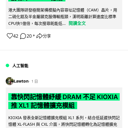
港大團隊研發極簡架構模擬內容尋址記憶體（CAM）晶片，用
二硫化鉬及半金屬銻克服傳輸瓶頸，漢明距離計算速度比標準
閱讀全文
CPU快1億倍，每次搜尋耗能低...
42
20
分享
↗
人工智能
Lawton
1 日
靠快閃記憶體紓緩 DRAM 不足 KIOXIA
推 XL1 記憶體擴充模組
KIOXIA 發表全新記憶體擴充模組 XL1 系列，結合低延遲快閃記
憶體 XL-FLASH 與 CXL 介面，將快閃記憶體轉化為記憶體擴充