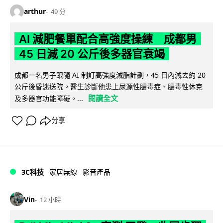
arthur
49 分
AI 減肥餐單配合高強度操練 成都男
45 日減 20 公斤後多器官衰竭
成都一名男子跟隨 AI 制訂高強度減脂計劃，45 日內減去約 20
公斤後昏迷送院。醫生診斷他患上尿源性膿毒症、膿毒性休克
閱讀全文
及多器官功能障礙。...
分享
3C科技
家居無線
影音產品
Vin
12 小時