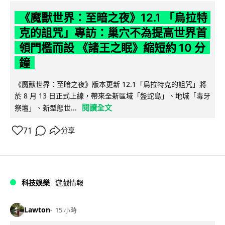
《魔獸世界：至暗之夜》12.1 「烏拉特
克的詛咒」專訪：巢穴不為提高世界首
領門檻而設 《諸王之眠》縮短約 10 分
鐘
《魔獸世界：至暗之夜》版本更新 12.1「烏拉特克的詛咒」將
於 8 月 13 日正式上線，帶來全新區域「盤蛇島」、地城「毒牙
閱讀全文
祭壇」、新型態世...
71
分享
科技娛樂
遊戲情報
Lawton
15 小時