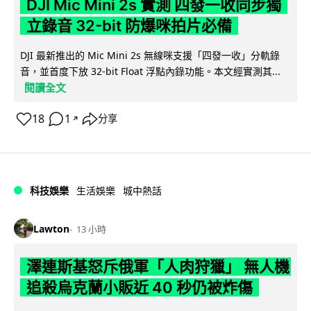
DJI Mic Mini 2s 實測 四發一收同步獨
立錄音 32-bit 防爆咪拍片必備
DJI 最新推出的 Mic Mini 2s 無線咪支援「四發一收」分軌錄
音，並首度下放 32-bit Float 浮點內錄功能。本文經實測其...
閱讀全文
18
1
分享
↗
科技娛樂
生活娛樂
城中熱話
Lawton
13 小時
澤連斯基怒斥俄軍「人肉狩獵」 無人機
追殺烏克蘭小販近 40 秒仍被炸傷