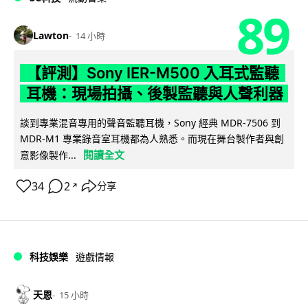
89
Lawton
14 小時
【評測】Sony IER-M500 入耳式監聽
耳機：現場拍攝、後製監聽與人聲利器
談到專業混音專用的聲音監聽耳機，Sony 經典 MDR-7506 到
MDR-M1 專業錄音室耳機都為人熟悉。而現在舞台製作者與創
閱讀全文
意影像製作...
34
2
分享
↗
科技娛樂
遊戲情報
天恩
15 小時