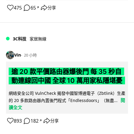
475
65
分享
↗
3C科技
家居無線
Vin
20 小時
逾 20 款平價路由器爆後門 每 35 秒自
動連線回中國 全球 10 萬用家私隱堪憂
網絡安全公司 VulnCheck 揭發中國智博通電子（Zbtlink）生產
閱
的 20 多款路由器內置後門程式「Endlessdoors」（無盡...
讀全文
893
182
分享
↗