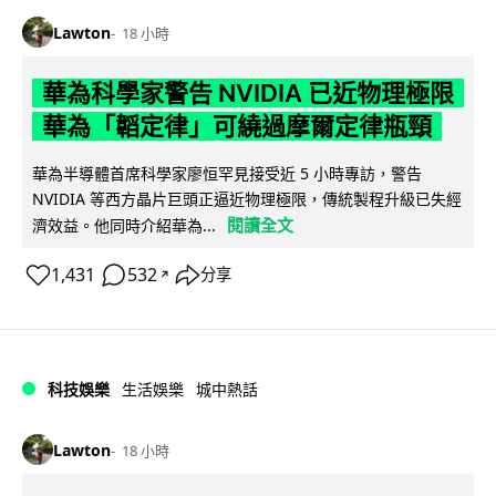
Lawton
18 小時
華為科學家警告 NVIDIA 已近物理極限
華為「韜定律」可繞過摩爾定律瓶頸
華為半導體首席科學家廖恒罕見接受近 5 小時專訪，警告
NVIDIA 等西方晶片巨頭正逼近物理極限，傳統製程升級已失經
閱讀全文
濟效益。他同時介紹華為...
1,431
532
分享
↗
科技娛樂
生活娛樂
城中熱話
Lawton
18 小時