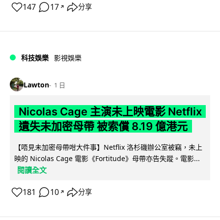
147
17
分享
↗
科技娛樂
影視娛樂
Lawton
1 日
Nicolas Cage 主演未上映電影 Netflix
遺失未加密母帶 被索償 8.19 億港元
【唔見未加密母帶咁大件事】Netflix 洛杉磯辦公室被竊，未上
映的 Nicolas Cage 電影《Fortitude》母帶亦告失蹤。電影...
閱讀全文
181
10
分享
↗