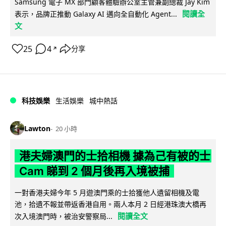
Samsung 電子 MX 部門顧客體驗辦公室主管兼副總裁 Jay Kim
閱讀全
表示，品牌正推動 Galaxy AI 邁向全自動化 Agent...
文
25
4
分享
↗
科技娛樂
生活娛樂
城中熱話
Lawton
20 小時
港夫婦澳門的士拾相機 據為己有被的士
Cam 睇到 2 個月後再入境被捕
一對香港夫婦今年 5 月遊澳門乘的士拾獲他人遺留相機及電
池，拾遺不報並帶返香港自用。兩人本月 2 日經港珠澳大橋再
閱讀全文
次入境澳門時，被治安警察局...