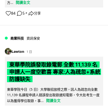
閱讀全文
方...
84
5
分享
↗
商業科技
資訊保安
Lawton
1 日
東華學院誤發取錄電郵 全數 11,139 名
申請人一度空歡喜 專家:人為疏忽+系統
防護缺失
東華學院今日（5 日）大學聯招放榜之際，因人為疏忽向全數
11,139 名課程申請人錯誤發出取錄通知電郵，令大批考生一度
閱讀全文
以為獲得學位取錄，事...