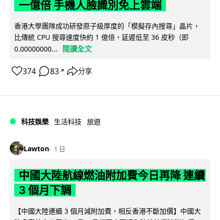
一億倍 手機人臉識別免上雲端
香港大學團隊成功研發原子級厚度的「模擬存內搜尋」晶片，
比傳統 CPU 搜尋速度快約 1 億倍，延遲低至 36 皮秒（即
閱讀全文
0.00000000...
374
83
分享
↗
科技娛樂
生活科技
旅遊
Lawton
1 日
中國大陸航線燃油附加費今日再降 連續
3 個月下調
【中國大陸連續 3 個月減附加費，相反香港不斷加價】中國大