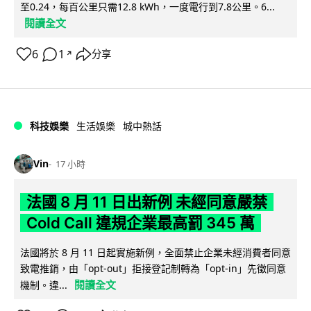
至0.24，每百公里只需12.8 kWh，一度電行到7.8公里。6...
閱讀全文
6
1
分享
↗
科技娛樂
生活娛樂
城中熱話
Vin
17 小時
法國 8 月 11 日出新例 未經同意嚴禁
Cold Call 違規企業最高罰 345 萬
法國將於 8 月 11 日起實施新例，全面禁止企業未經消費者同意
致電推銷，由「opt-out」拒接登記制轉為「opt-in」先徵同意
閱讀全文
機制。違...