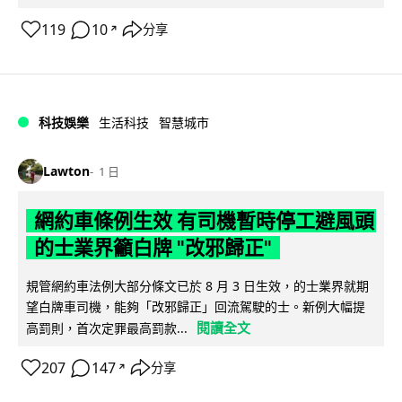
119
10
分享
↗
科技娛樂
生活科技
智慧城市
Lawton
1 日
網約車條例生效 有司機暫時停工避風頭
的士業界籲白牌 "改邪歸正"
規管網約車法例大部分條文已於 8 月 3 日生效，的士業界就期
望白牌車司機，能夠「改邪歸正」回流駕駛的士。新例大幅提
閱讀全文
高罰則，首次定罪最高罰款...
207
147
分享
↗