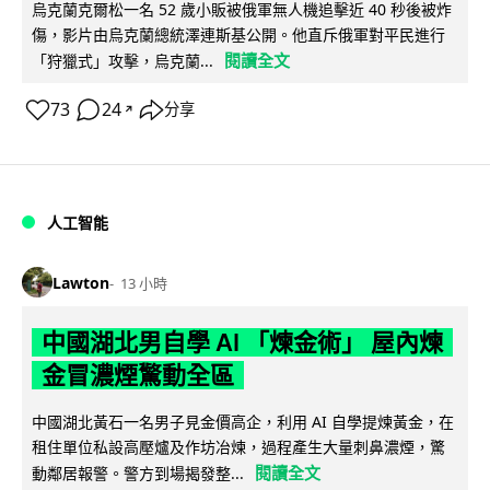
烏克蘭克爾松一名 52 歲小販被俄軍無人機追擊近 40 秒後被炸
傷，影片由烏克蘭總統澤連斯基公開。他直斥俄軍對平民進行
閱讀全文
「狩獵式」攻擊，烏克蘭...
73
24
分享
↗
人工智能
Lawton
13 小時
中國湖北男自學 AI 「煉金術」 屋內煉
金冒濃煙驚動全區
中國湖北黃石一名男子見金價高企，利用 AI 自學提煉黃金，在
租住單位私設高壓爐及作坊冶煉，過程產生大量刺鼻濃煙，驚
閱讀全文
動鄰居報警。警方到場揭發整...