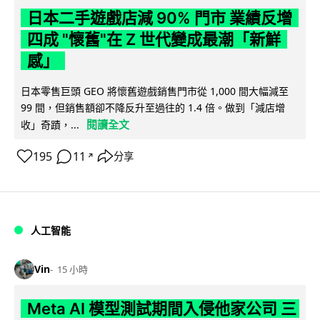
日本二手遊戲店減 90% 門市 業績反增
四成 "懷舊"在 Z 世代變成最潮「新鮮
感」
日本零售巨頭 GEO 將懷舊遊戲銷售門市從 1,000 間大幅減至
99 間，但銷售額卻不降反升至過往的 1.4 倍。做到「減店增
閱讀全文
收」奇蹟，...
195
11
分享
↗
人工智能
Vin
15 小時
Meta AI 模型測試期間入侵他家公司 三