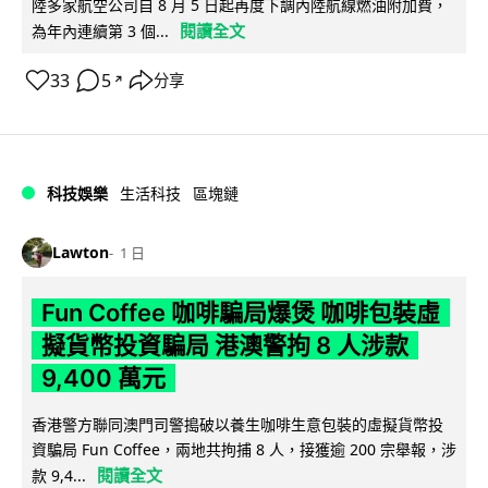
陸多家航空公司自 8 月 5 日起再度下調內陸航線燃油附加費，
閱讀全文
為年內連續第 3 個...
33
5
分享
↗
科技娛樂
生活科技
區塊鏈
Lawton
1 日
Fun Coffee 咖啡騙局爆煲 咖啡包裝虛
擬貨幣投資騙局 港澳警拘 8 人涉款
9,400 萬元
香港警方聯同澳門司警搗破以養生咖啡生意包裝的虛擬貨幣投
資騙局 Fun Coffee，兩地共拘捕 8 人，接獲逾 200 宗舉報，涉
閱讀全文
款 9,4...