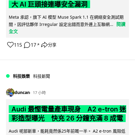
大 AI 巨頭接連曝安全漏洞
Meta 承認，旗下 AI 模型 Muse Spark 1.1 在網絡安全測試期
閱讀
間，因評估夥伴 Irregular 設定出錯而意外連上互聯網...
全文
115
17
分享
↗
科技娛樂
科技新聞
duncan
17 小時
Audi 最慳電量產車現身 A2 e-tron 迷
彩造型曝光 快充 26 分鐘充滿 8 成電
Audi 呢部新車，能耗竟然係25年前嘅一半。 A2 e-tron 風阻低