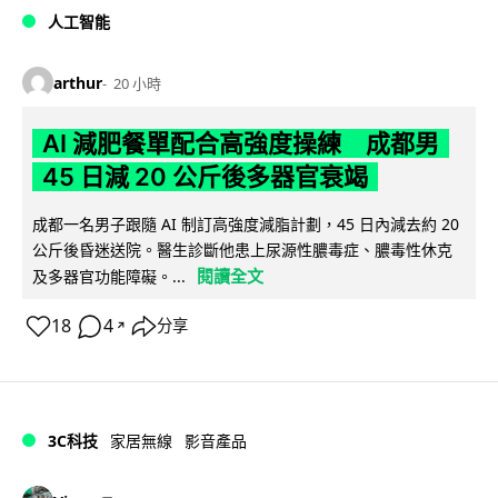
人工智能
arthur
20 小時
AI 減肥餐單配合高強度操練 成都男
45 日減 20 公斤後多器官衰竭
成都一名男子跟隨 AI 制訂高強度減脂計劃，45 日內減去約 20
公斤後昏迷送院。醫生診斷他患上尿源性膿毒症、膿毒性休克
閱讀全文
及多器官功能障礙。...
18
4
分享
↗
3C科技
家居無線
影音產品