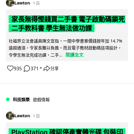
Lawton
1 日
家長無得慳錢買二手書 電子啟動碼鎖死
二手教科書 學生無法做功課
社福界立法會議員陳文宜指，一間中學書單價錢按年加 14.7%
遠超通漲，令家長難以負擔。而且電子教材啟動碼這項設計，
閱讀全文
令學生無法完成功課，二手...
935
371
分享
↗
科技娛樂
遊戲情報
Lawton
1 日
PlayStation 確認停產實體光碟 包裝印