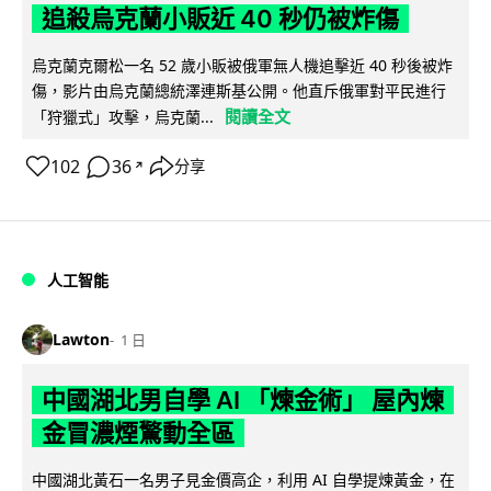
追殺烏克蘭小販近 40 秒仍被炸傷
烏克蘭克爾松一名 52 歲小販被俄軍無人機追擊近 40 秒後被炸
傷，影片由烏克蘭總統澤連斯基公開。他直斥俄軍對平民進行
閱讀全文
「狩獵式」攻擊，烏克蘭...
102
36
分享
↗
人工智能
Lawton
1 日
中國湖北男自學 AI 「煉金術」 屋內煉
金冒濃煙驚動全區
中國湖北黃石一名男子見金價高企，利用 AI 自學提煉黃金，在