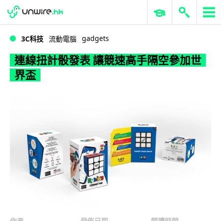
WWDC 2026
GenAI 與雲端科技專區
ERP 與商業 AI
連線扭計骰發表 讓競速高手隔空參加世界盃
gadgets
3C科技
流動電腦
連線扭計骰發表 讓競速高手隔空參加世
界盃
作者
發佈日期
閱讀時間