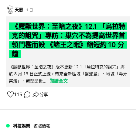
天恩
1 日
《魔獸世界：至暗之夜》12.1 「烏拉特
克的詛咒」專訪：巢穴不為提高世界首
領門檻而設 《諸王之眠》縮短約 10 分
鐘
《魔獸世界：至暗之夜》版本更新 12.1「烏拉特克的詛咒」將
於 8 月 13 日正式上線，帶來全新區域「盤蛇島」、地城「毒牙
閱讀全文
祭壇」、新型態世...
115
分享
科技娛樂
遊戲情報