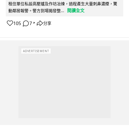
租住單位私設高壓爐及作坊冶煉，過程產生大量刺鼻濃煙，驚
閱讀全文
動鄰居報警。警方到場揭發整...
105
7
分享
↗
ADVERTISEMENT