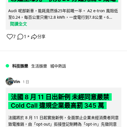
Audi 呢部新車，能耗竟然係25年前嘅一半。 A2 e-tron 風阻低
至0.24，每百公里只需12.8 kWh，一度電行到7.8公里。6...
閱讀全文
7
1
分享
↗
科技娛樂
生活娛樂
城中熱話
Vin
1 日
法國 8 月 11 日出新例 未經同意嚴禁
Cold Call 違規企業最高罰 345 萬
法國將於 8 月 11 日起實施新例，全面禁止企業未經消費者同意
致電推銷，由「opt-out」拒接登記制轉為「opt-in」先徵同意