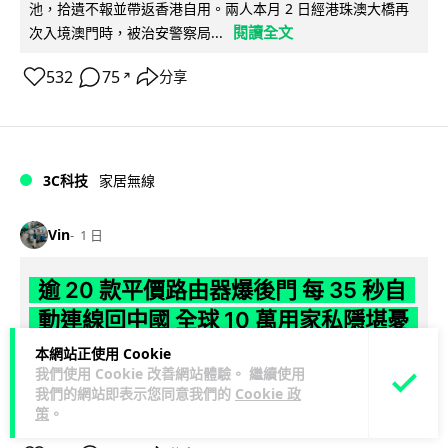
池，拾遺不報並帶返香港自用。兩人本月 2 日經港珠澳大橋再
閱讀全文
次入境澳門時，被治安警察局...
532
75
分享
↗
3C科技
家居無線
Vin
1 日
逾 20 款平價路由器爆後門 每 35 秒自
動連線回中國 全球 10 萬用家私隱堪憂
本網站正使用 Cookie
網絡安全公司 VulnCheck 揭發中國智博通電子（Zbtlink）生產
我們使用 Cookie 改善網站體驗。 繼續使用
閱
的 20 多款路由器內置後門程式「Endlessdoors」（無盡...
我們的網站即表示您同意我們的
Cookie 政
讀全文
策
。