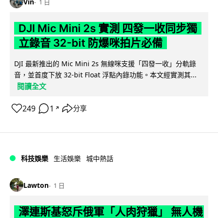
Vin
1 日
DJI Mic Mini 2s 實測 四發一收同步獨
立錄音 32-bit 防爆咪拍片必備
DJI 最新推出的 Mic Mini 2s 無線咪支援「四發一收」分軌錄
音，並首度下放 32-bit Float 浮點內錄功能。本文經實測其...
閱讀全文
249
1
分享
↗
科技娛樂
生活娛樂
城中熱話
Lawton
1 日
澤連斯基怒斥俄軍「人肉狩獵」 無人機