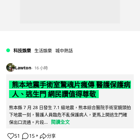
科技娛樂
生活娛樂
城中熱話
Lawton
16 小時
熊本地震手術室驚魂片瘋傳 醫護保護病
人、逃生門 網民讚值得尊敬
熊本縣 7 月 28 日發生 7.1 級地震，熊本綜合醫院手術室鏡頭拍
下地震一刻，醫護人員臨危不亂保護病人，更馬上開逃生門確
閱讀全文
保出口流通。片段...
51
15
分享
↗