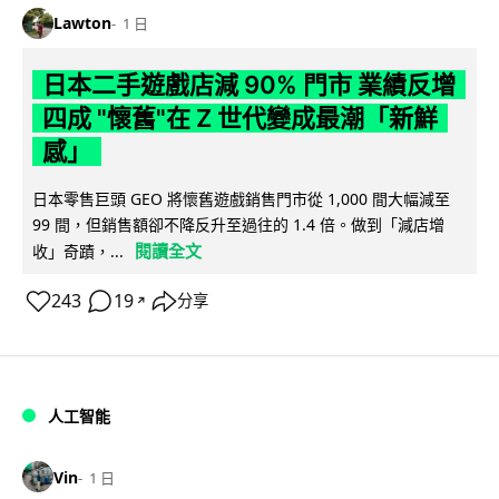
Lawton
1 日
日本二手遊戲店減 90% 門市 業績反增
四成 "懷舊"在 Z 世代變成最潮「新鮮
感」
日本零售巨頭 GEO 將懷舊遊戲銷售門市從 1,000 間大幅減至
99 間，但銷售額卻不降反升至過往的 1.4 倍。做到「減店增
閱讀全文
收」奇蹟，...
243
19
分享
↗
人工智能
Vin
1 日