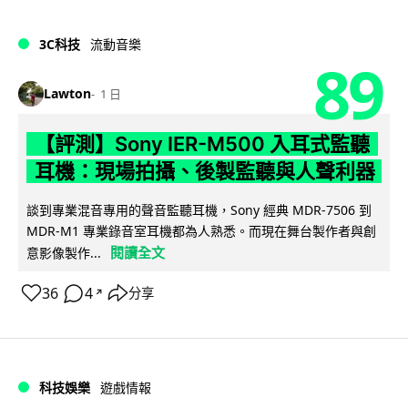
3C科技
流動音樂
89
Lawton
1 日
【評測】Sony IER-M500 入耳式監聽
耳機：現場拍攝、後製監聽與人聲利器
談到專業混音專用的聲音監聽耳機，Sony 經典 MDR-7506 到
MDR-M1 專業錄音室耳機都為人熟悉。而現在舞台製作者與創
閱讀全文
意影像製作...
36
4
分享
↗
科技娛樂
遊戲情報