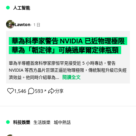
人工智能
Lawton
1 日
華為科學家警告 NVIDIA 已近物理極限
華為「韜定律」可繞過摩爾定律瓶頸
華為半導體首席科學家廖恒罕見接受近 5 小時專訪，警告
NVIDIA 等西方晶片巨頭正逼近物理極限，傳統製程升級已失經
閱讀全文
濟效益。他同時介紹華為...
1,546
593
分享
↗
科技娛樂
生活娛樂
城中熱話