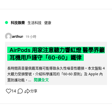
科技娛樂
生活科技
健康
arthur
19 小時
AirPods 用家注意聽力響紅燈 醫學界籲
耳機用戶謹守「60-60」鐵律
長時間高音量佩戴耳機可能導致永久性噪音性聽損。本文盤點 4
大聽力受損警號，介紹科學護耳的「60-60 原則」及 Apple 內
閱讀全文
置防護功能，...
14
分享