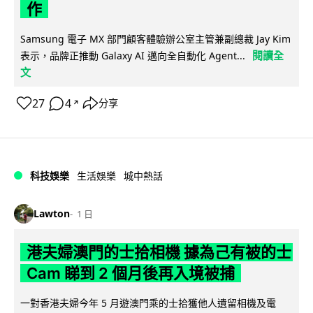
作
Samsung 電子 MX 部門顧客體驗辦公室主管兼副總裁 Jay Kim
閱讀全
表示，品牌正推動 Galaxy AI 邁向全自動化 Agent...
文
27
4
分享
↗
科技娛樂
生活娛樂
城中熱話
Lawton
1 日
港夫婦澳門的士拾相機 據為己有被的士
Cam 睇到 2 個月後再入境被捕
一對香港夫婦今年 5 月遊澳門乘的士拾獲他人遺留相機及電