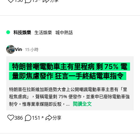
科技娛樂
生活娛樂
城中熱話
Vin
15 小時
特朗普嘲電動車主有里程病 剩 75% 電
量即焦慮發作 狂言一手終結電車指令
特朗普在拉斯維加斯造勢大會上公開嘲諷電動車車主患有「里
程焦慮病」，聲稱電量剩 75% 便發作，並重申已廢除電動車強
閱讀全文
制令。惟專業車媒隨即反駁，...
386
151
分享
↗