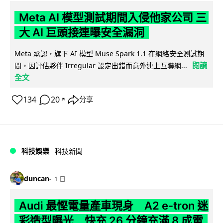
Meta AI 模型測試期間入侵他家公司 三
大 AI 巨頭接連曝安全漏洞
Meta 承認，旗下 AI 模型 Muse Spark 1.1 在網絡安全測試期
閱讀
間，因評估夥伴 Irregular 設定出錯而意外連上互聯網...
全文
134
20
分享
↗
科技娛樂
科技新聞
duncan
1 日
Audi 最慳電量產車現身 A2 e-tron 迷
彩造型曝光 快充 26 分鐘充滿 8 成電