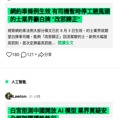
網約車條例生效 有司機暫時停工避風頭
的士業界籲白牌 "改邪歸正"
規管網約車法例大部分條文已於 8 月 3 日生效，的士業界就期
望白牌車司機，能夠「改邪歸正」回流駕駛的士。新例大幅提
閱讀全文
高罰則，首次定罪最高罰款...
180
121
分享
↗
人工智能
Lawton
21 小時
白宮拒測中國開放 AI 模型 業界質疑安