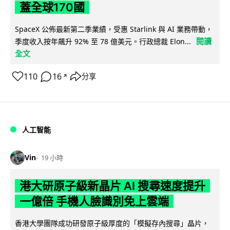
蓋全球170國
SpaceX 公佈最新第二季業績，受惠 Starlink 與 AI 業務帶動，
閱讀
季度收入按年飆升 92% 至 78 億美元。行政總裁 Elon...
全文
110
16
分享
↗
人工智能
Vin
19 小時
港大研原子級新晶片 AI 搜尋速度提升
一億倍 手機人臉識別免上雲端
香港大學團隊成功研發原子級厚度的「模擬存內搜尋」晶片，