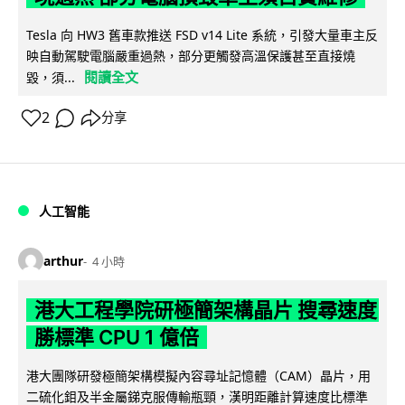
Tesla 向 HW3 舊車款推送 FSD v14 Lite 系統，引發大量車主反
映自動駕駛電腦嚴重過熱，部分更觸發高溫保護甚至直接燒
閱讀全文
毀，須...
2
分享
人工智能
arthur
4 小時
港大工程學院研極簡架構晶片 搜尋速度
勝標準 CPU 1 億倍
港大團隊研發極簡架構模擬內容尋址記憶體（CAM）晶片，用
二硫化鉬及半金屬銻克服傳輸瓶頸，漢明距離計算速度比標準