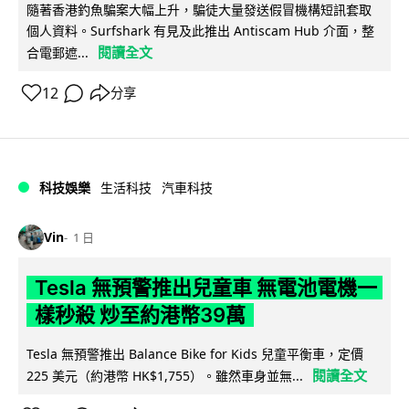
隨著香港釣魚騙案大幅上升，騙徒大量發送假冒機構短訊套取
個人資料。Surfshark 有見及此推出 Antiscam Hub 介面，整
閱讀全文
合電郵遮...
12
分享
科技娛樂
生活科技
汽車科技
Vin
1 日
Tesla 無預警推出兒童車 無電池電機一
樣秒殺 炒至約港幣39萬
Tesla 無預警推出 Balance Bike for Kids 兒童平衡車，定價
閱讀全文
225 美元（約港幣 HK$1,755）。雖然車身並無...