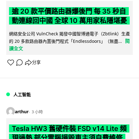
逾 20 款平價路由器爆後門 每 35 秒自
動連線回中國 全球 10 萬用家私隱堪憂
網絡安全公司 VulnCheck 揭發中國智博通電子（Zbtlink）生產
閱
的 20 多款路由器內置後門程式「Endlessdoors」（無盡...
讀全文
分享
人工智能
arthur
3 小時
Tesla HW3 舊硬件裝 FSD v14 Lite 頻
現過熱 部分電腦損毀車主須自費維修