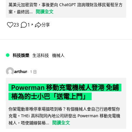
萬美元加密貨幣，事後更向 ChatGPT 諮詢理財及移民葡萄牙方
閱讀全文
案，最終因...
23
1
分享
↗
科技娛樂
生活科技
機械人
arthur
1 日
Powerman 移動充電機械人登港 免鋪
樁為的士小巴「送電上門」
你架電動車喺停車場搵唔到樁？有個機械人會自己行過嚟幫你
充電。THEi 高科院同內地公司研發出 Powerman 移動充電機
閱讀全文
械人，唔使鋪線裝樁...