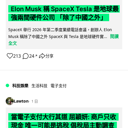
Elon Musk 稱 SpaceX Tesla 是地球最
強兩間硬件公司 「除了中國之外」
SpaceX 舉行 2026 年第二季度業績電話會議，創辦人 Elon
閱讀
Musk 稱除了中國之外 SpaceX 與 Tesla 是地球硬件實...
全文
213
24
分享
↗
科技娛樂
生活科技
電子支付
Lawton
1 日
當電子支付大行其道 屈穎妍: 商戶只收
現金 唯一可能是逃稅 倡稅局主動調查