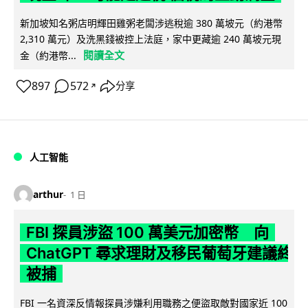
新加坡知名粥店明輝田雞粥老闆涉逃稅逾 380 萬坡元（約港幣
2,310 萬元）及洗黑錢被控上法庭，家中更藏逾 240 萬坡元現
閱讀全文
金（約港幣...
897
572
分享
↗
人工智能
arthur
1 日
FBI 探員涉盜 100 萬美元加密幣 向
ChatGPT 尋求理財及移民葡萄牙建議終
被捕
FBI 一名資深反情報探員涉嫌利用職務之便盜取敵對國家近 100