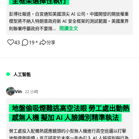
全框架選擇性執行
彭博社報道，白宮通知美國頂尖 AI 公司，中國開發的開放權重
模型將不納入特朗普政府新 AI 安全框架的測試範圍。美國業界
閱讀全文
則聯署呼籲政府不要限...
43
19
分享
↗
人工智能
Vin
22 小時
地盤偷吸煙難逃高空法眼 勞工處出動熱
感無人機 擬加 AI 人臉識別精準執法
勞工處投入配備熱感應鏡頭的小型無人機進行高空巡邏以打擊
地盤違例吸煙，並正研究於未來一年內引入 AI 人臉識別與行為