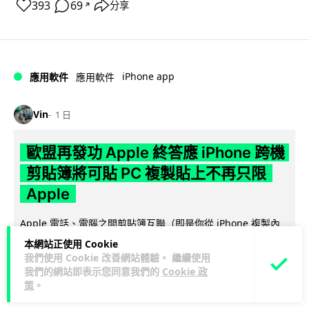
393
69
分享
↗
iPhone app
應用軟件
應用軟件
Vin
1 日
歐盟再發功 Apple 終答應 iPhone 跨機
剪貼簿將可貼 PC 複製貼上不再只限
Apple
Apple 電話、電腦之間剪貼簿互聯（即是你從 iPhone 複製內
容，可在另一部 iPad, Mac 電腦貼上），是 Apple 生態重要...
本網站正使用 Cookie
閱讀全文
我們使用 Cookie 改善網站體驗。 繼續使用
我們的網站即表示您同意我們的
Cookie 政
策
。
244
33
分享
↗