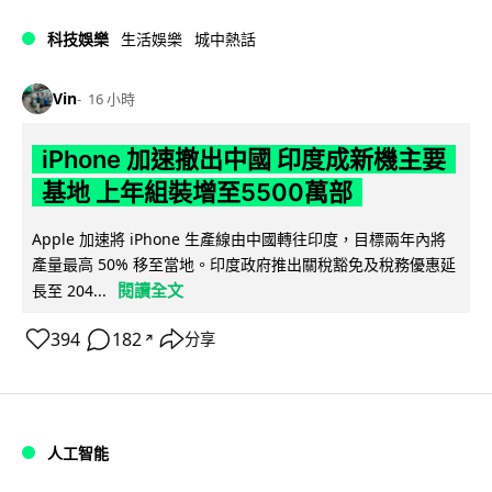
科技娛樂
生活娛樂
城中熱話
Vin
16 小時
iPhone 加速撤出中國 印度成新機主要
基地 上年組裝增至5500萬部
Apple 加速將 iPhone 生產線由中國轉往印度，目標兩年內將
產量最高 50% 移至當地。印度政府推出關稅豁免及稅務優惠延
閱讀全文
長至 204...
394
182
分享
↗
人工智能