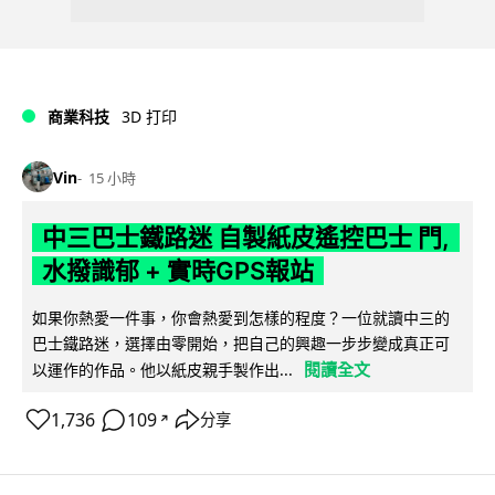
商業科技
3D 打印
Vin
15 小時
中三巴士鐵路迷 自製紙皮遙控巴士 門,
水撥識郁 + 實時GPS報站
如果你熱愛一件事，你會熱愛到怎樣的程度？一位就讀中三的
巴士鐵路迷，選擇由零開始，把自己的興趣一步步變成真正可
閱讀全文
以運作的作品。他以紙皮親手製作出...
1,736
109
分享
↗