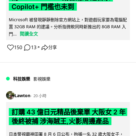
Copilot+ 門檻也未到
Microsoft 被發現靜靜刪除官方網站上，對遊戲玩家要為電腦配
置 32GB RAM 的建議。分析指微軟同時新推出的 8GB RAM 入
閱讀全文
門...
150
13
分享
↗
科技娛樂
影視娛樂
Lawton
20 小時
訂購 43 億日元精品後棄單 大阪女 2 年
後終被捕 涉海賊王,火影周邊產品
日本警視廳神田署 8 月 6 日公布，拘捕一名 32 歲大阪女子，