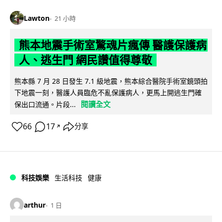
Lawton
21 小時
熊本地震手術室驚魂片瘋傳 醫護保護病
人、逃生門 網民讚值得尊敬
熊本縣 7 月 28 日發生 7.1 級地震，熊本綜合醫院手術室鏡頭拍
下地震一刻，醫護人員臨危不亂保護病人，更馬上開逃生門確
閱讀全文
保出口流通。片段...
66
17
分享
↗
科技娛樂
生活科技
健康
arthur
1 日