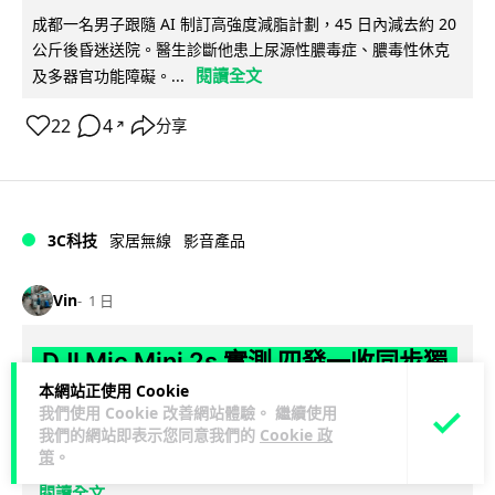
成都一名男子跟隨 AI 制訂高強度減脂計劃，45 日內減去約 20
公斤後昏迷送院。醫生診斷他患上尿源性膿毒症、膿毒性休克
閱讀全文
及多器官功能障礙。...
22
4
分享
↗
3C科技
家居無線
影音產品
Vin
1 日
DJI Mic Mini 2s 實測 四發一收同步獨
立錄音 32-bit 防爆咪拍片必備
本網站正使用 Cookie
我們使用 Cookie 改善網站體驗。 繼續使用
我們的網站即表示您同意我們的
Cookie 政
DJI 最新推出的 Mic Mini 2s 無線咪支援「四發一收」分軌錄
策
。
音，並首度下放 32-bit Float 浮點內錄功能。本文經實測其...
閱讀全文