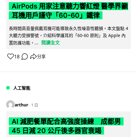
AirPods 用家注意聽力響紅燈 醫學界籲
耳機用戶謹守「60-60」鐵律
長時間高音量佩戴耳機可能導致永久性噪音性聽損。本文盤點 4
大聽力受損警號，介紹科學護耳的「60-60 原則」及 Apple 內
閱讀全文
置防護功能，...
18
分享
人工智能
arthur
1 日
AI 減肥餐單配合高強度操練 成都男
45 日減 20 公斤後多器官衰竭