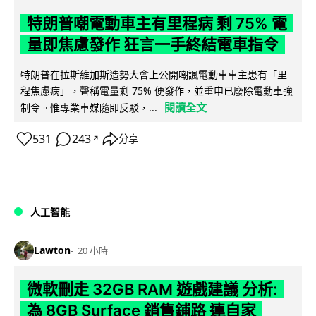
特朗普嘲電動車主有里程病 剩 75% 電
量即焦慮發作 狂言一手終結電車指令
特朗普在拉斯維加斯造勢大會上公開嘲諷電動車車主患有「里
程焦慮病」，聲稱電量剩 75% 便發作，並重申已廢除電動車強
閱讀全文
制令。惟專業車媒隨即反駁，...
531
243
分享
↗
人工智能
Lawton
20 小時
微軟刪走 32GB RAM 遊戲建議 分析:
為 8GB Surface 銷售鋪路 連自家