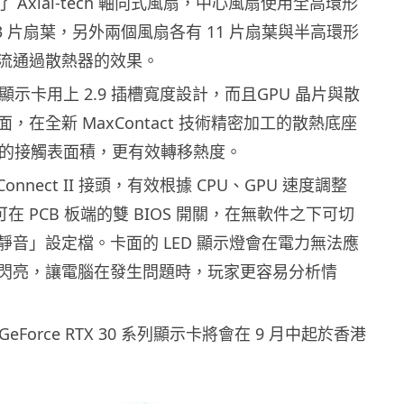
 Axial-tech 軸向式風扇，中心風扇使用全高環形
3 片扇葉，另外兩個風扇各有 11 片扇葉與半高環形
流通過散熱器的效果。
rix 顯示卡用上 2.9 插槽寬度設計，而且GPU 晶片與散
，在全新 MaxContact 技術精密加工的散熱底座
 倍的接觸表面積，更有效轉移熱度。
onnect II 接頭，有效根據 CPU、GPU 速度調整
可在 PCB 板端的雙 BIOS 開關，在無軟件之下可切
靜音」設定檔。卡面的 LED 顯示燈會在電力無法應
閃亮，讓電腦在發生問題時，玩家更容易分析情
ix GeForce RTX 30 系列顯示卡將會在 9 月中起於香港