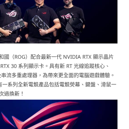
國（ROG）配合最新一代 NVIDIA RTX 顯示晶片
RTX 30 系列顯示卡。具有新 RT 光線追蹤核心、
心以及串流多重處理器，為帶來更全面的電腦遊戲體驗。
 亦有一系列全新電競產品包括電競熒幕、鍵盤、滑鼠一
次過換新！