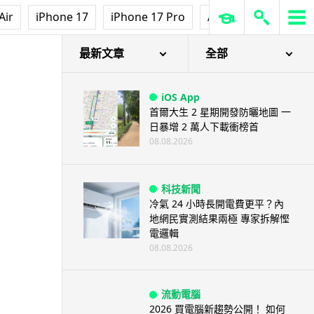
Air
iPhone 17
iPhone 17 Pro
AirPods Pro 3
Ap
最新文章
全部
iOS App
首爾大生 2 星期開發防曬地圖 一
日暴增 2 萬人下載衝榜首
08.08.2026
科技新聞
冷氣 24 小時長開電費更平？內
地網民實測結果兩極 專家拆解慳
電邏輯
08.08.2026
流動電腦
2026 買電腦新趨勢公開！ 如何