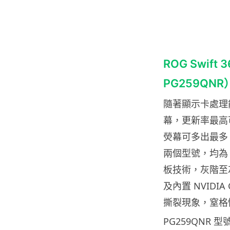
ROG Swif
PG259QNR
隨著顯示卡處理
幕，更新率最高可
熒幕可多出最多 50
兩個型號，均為 24.
板技術，灰階至灰
及內置 NVIDI
撕裂現象，窒格
PG259QNR 型號