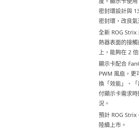
度。顯示卡使用了
密封環設計與 1
密封環，改良氣
全新 ROG St
熱器表面的接觸面
上，能夠在 2
顯示卡配合 FanC
PWM 風扇，更
換「效能」、「
付顯示卡需求時
況。
預計 ROG Str
陸續上市。