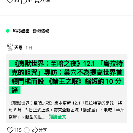
36
4
分享
↗
科技娛樂
遊戲情報
天恩
1 日
《魔獸世界：至暗之夜》12.1 「烏拉特
克的詛咒」專訪：巢穴不為提高世界首
領門檻而設 《諸王之眠》縮短約 10 分
鐘
《魔獸世界：至暗之夜》版本更新 12.1「烏拉特克的詛咒」將
於 8 月 13 日正式上線，帶來全新區域「盤蛇島」、地城「毒牙
閱讀全文
祭壇」、新型態世...
115
分享