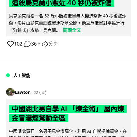
追殺烏克蘭小販近 40 秒仍被炸傷
烏克蘭克爾松一名 52 歲小販被俄軍無人機追擊近 40 秒後被炸
傷，影片由烏克蘭總統澤連斯基公開。他直斥俄軍對平民進行
閱讀全文
「狩獵式」攻擊，烏克蘭...
102
36
分享
↗
人工智能
Lawton
22 小時
中國湖北男自學 AI 「煉金術」 屋內煉
金冒濃煙驚動全區
中國湖北黃石一名男子見金價高企，利用 AI 自學提煉黃金，在