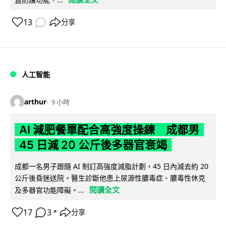
13
分享
人工智能
arthur
9 小時
AI 減肥餐單配合高強度操練 成都男
45 日減 20 公斤後多器官衰竭
成都一名男子跟隨 AI 制訂高強度減脂計劃，45 日內減去約 20
公斤後昏迷送院。醫生診斷他患上尿源性膿毒症、膿毒性休克
閱讀全文
及多器官功能障礙。...
17
3
分享
↗