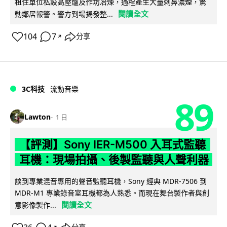
租住單位私設高壓爐及作坊冶煉，過程產生大量刺鼻濃煙，驚
閱讀全文
動鄰居報警。警方到場揭發整...
104
7
分享
↗
3C科技
流動音樂
89
Lawton
1 日
【評測】Sony IER-M500 入耳式監聽
耳機：現場拍攝、後製監聽與人聲利器
談到專業混音專用的聲音監聽耳機，Sony 經典 MDR-7506 到
MDR-M1 專業錄音室耳機都為人熟悉。而現在舞台製作者與創
閱讀全文
意影像製作...