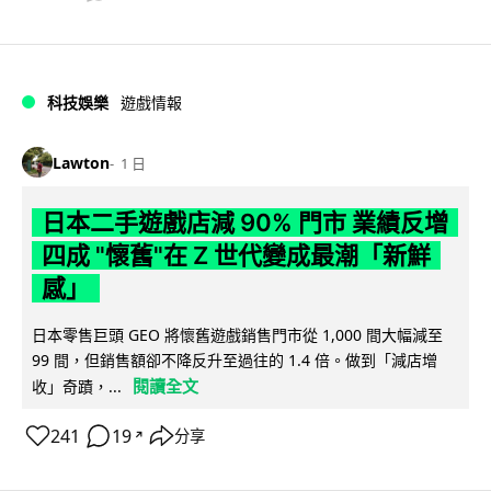
科技娛樂
遊戲情報
Lawton
1 日
日本二手遊戲店減 90% 門市 業績反增
四成 "懷舊"在 Z 世代變成最潮「新鮮
感」
日本零售巨頭 GEO 將懷舊遊戲銷售門市從 1,000 間大幅減至
99 間，但銷售額卻不降反升至過往的 1.4 倍。做到「減店增
閱讀全文
收」奇蹟，...
241
19
分享
↗