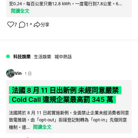
至0.24，每百公里只需12.8 kWh，一度電行到7.8公里。6...
閱讀全文
7
1
分享
↗
科技娛樂
生活娛樂
城中熱話
Vin
1 日
法國 8 月 11 日出新例 未經同意嚴禁
Cold Call 違規企業最高罰 345 萬
法國將於 8 月 11 日起實施新例，全面禁止企業未經消費者同意
致電推銷，由「opt-out」拒接登記制轉為「opt-in」先徵同意
閱讀全文
機制。違...