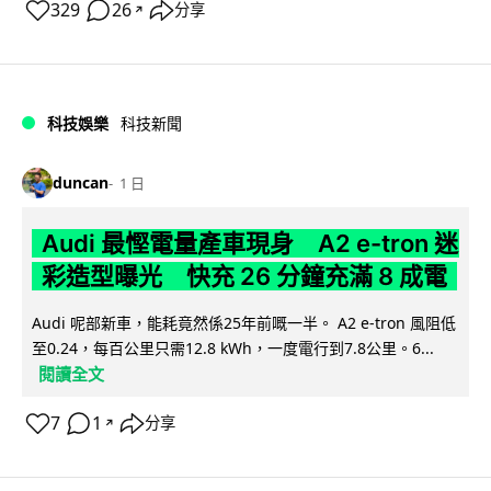
329
26
分享
↗
科技娛樂
科技新聞
duncan
1 日
Audi 最慳電量產車現身 A2 e-tron 迷
彩造型曝光 快充 26 分鐘充滿 8 成電
Audi 呢部新車，能耗竟然係25年前嘅一半。 A2 e-tron 風阻低
至0.24，每百公里只需12.8 kWh，一度電行到7.8公里。6...
閱讀全文
7
1
分享
↗