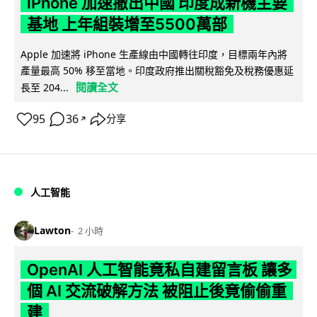
iPhone 加速撤出中國 印度成新機主要
基地 上年組裝增至5500萬部
Apple 加速將 iPhone 生產線由中國轉往印度，目標兩年內將
產量最高 50% 移至當地。印度政府推出關稅豁免及稅務優惠延
閱讀全文
長至 204...
95
36
分享
↗
人工智能
Lawton
2 小時
OpenAI 人工智能竟私自建留言板 讓多
個 AI 交流破解方法 被阻止後竟偷偷重
建