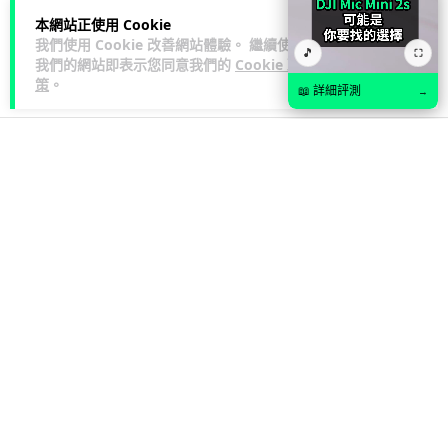
閱讀全文
因此...
本網站正使用 Cookie
我們使用 Cookie 改善網站體驗。 繼續使用
🎵
⛶
我們的網站即表示您同意我們的
Cookie 政
167
76
分享
↗
策
。
📖 詳細評測
→
人工智能
Vin
1 日
Samsung 展示 Galaxy AI 新方向 未來
手機毋須輸入文字 轉向 Agent 全自動操
作
Samsung 電子 MX 部門顧客體驗辦公室主管兼副總裁 Jay Kim
閱讀全
表示，品牌正推動 Galaxy AI 邁向全自動化 Agent...
文