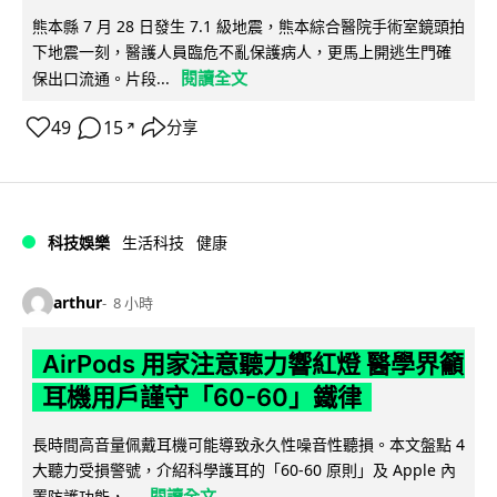
熊本縣 7 月 28 日發生 7.1 級地震，熊本綜合醫院手術室鏡頭拍
下地震一刻，醫護人員臨危不亂保護病人，更馬上開逃生門確
閱讀全文
保出口流通。片段...
49
15
分享
↗
科技娛樂
生活科技
健康
arthur
8 小時
AirPods 用家注意聽力響紅燈 醫學界籲
耳機用戶謹守「60-60」鐵律
長時間高音量佩戴耳機可能導致永久性噪音性聽損。本文盤點 4
大聽力受損警號，介紹科學護耳的「60-60 原則」及 Apple 內
閱讀全文
置防護功能，...