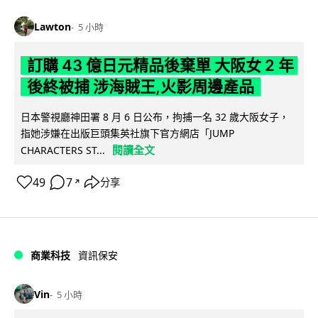
Lawton
5 小時
訂購 43 億日元精品後棄單 大阪女 2 年
後終被捕 涉海賊王,火影周邊產品
日本警視廳神田署 8 月 6 日公布，拘捕一名 32 歲大阪女子，
指她涉嫌在出版巨頭集英社旗下官方網店「JUMP
閱讀全文
CHARACTERS ST...
49
7
分享
↗
商業科技
資訊保安
Vin
5 小時