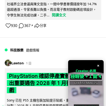
社福界立法會議員陳文宜指，一間中學書單價錢按年加 14.7%
遠超通漲，令家長難以負擔。而且電子教材啟動碼這項設計，
閱讀全文
令學生無法完成功課，二手...
930
367
分享
↗
科技娛樂
遊戲情報
Lawton
1 日
×
PlayStation 確認停產實體光碟 包裝印
出重要通告 2028 年 1 月後不出光碟遊
戲
Sony 已在 PS5 主機包裝加貼提示貼紙，重申官方 7 月已公布
計劃：2028 年 1 月起停產新遊戲實體光碟。分析師預期 PS6