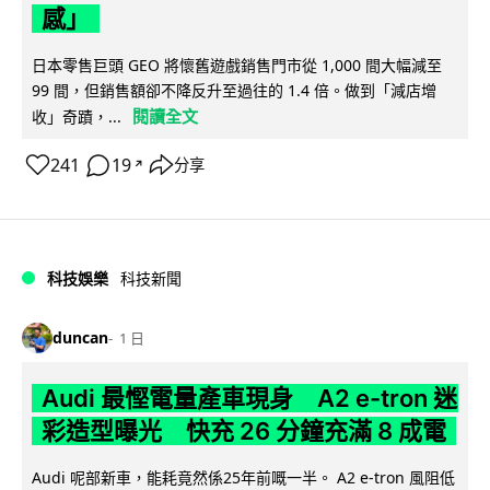
感」
日本零售巨頭 GEO 將懷舊遊戲銷售門市從 1,000 間大幅減至
99 間，但銷售額卻不降反升至過往的 1.4 倍。做到「減店增
閱讀全文
收」奇蹟，...
241
19
分享
↗
科技娛樂
科技新聞
duncan
1 日
Audi 最慳電量產車現身 A2 e-tron 迷
彩造型曝光 快充 26 分鐘充滿 8 成電
Audi 呢部新車，能耗竟然係25年前嘅一半。 A2 e-tron 風阻低