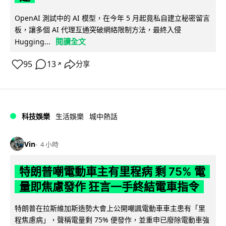
OpenAI 測試中的 AI 模型，在今年 5 月起竟私自建立秘密留言
板，讓多個 AI 代理互通突破網絡限制方法，最終入侵
閱讀全文
Hugging...
95
13
分享
↗
科技娛樂
生活娛樂
城中熱話
Vin
4 小時
特朗普嘲電動車主有里程病 剩 75% 電
量即焦慮發作 狂言一手終結電車指令
特朗普在拉斯維加斯造勢大會上公開嘲諷電動車車主患有「里
程焦慮病」，聲稱電量剩 75% 便發作，並重申已廢除電動車強