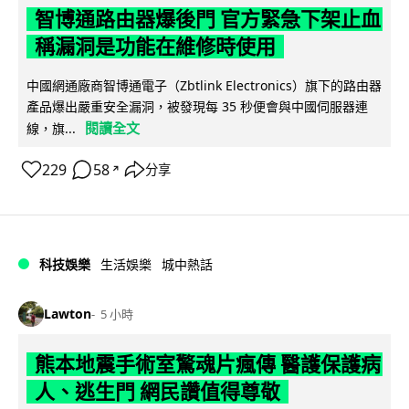
智博通路由器爆後門 官方緊急下架止血
稱漏洞是功能在維修時使用
中國網通廠商智博通電子（Zbtlink Electronics）旗下的路由器
產品爆出嚴重安全漏洞，被發現每 35 秒便會與中國伺服器連
閱讀全文
線，旗...
229
58
分享
↗
科技娛樂
生活娛樂
城中熱話
Lawton
5 小時
熊本地震手術室驚魂片瘋傳 醫護保護病
人、逃生門 網民讚值得尊敬