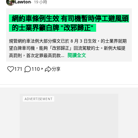
Lawton
19 小時
網約車條例生效 有司機暫時停工避風頭
的士業界籲白牌 "改邪歸正"
規管網約車法例大部分條文已於 8 月 3 日生效，的士業界就期
望白牌車司機，能夠「改邪歸正」回流駕駛的士。新例大幅提
閱讀全文
高罰則，首次定罪最高罰款...
171
110
分享
↗
ADVERTISEMENT