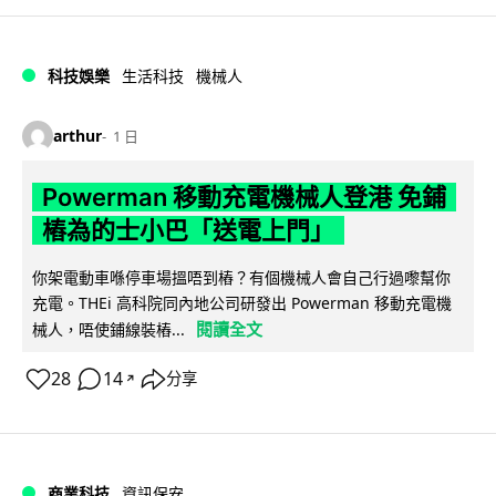
科技娛樂
生活科技
機械人
arthur
1 日
Powerman 移動充電機械人登港 免鋪
樁為的士小巴「送電上門」
你架電動車喺停車場搵唔到樁？有個機械人會自己行過嚟幫你
充電。THEi 高科院同內地公司研發出 Powerman 移動充電機
閱讀全文
械人，唔使鋪線裝樁...
28
14
分享
↗
商業科技
資訊保安