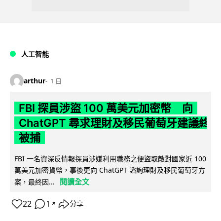
人工智能
arthur
1 日
FBI 探員涉盜 100 萬美元加密幣 向
ChatGPT 尋求理財及移民葡萄牙建議終
被捕
FBI 一名資深反情報探員涉嫌利用職務之便盜取敵對國家近 100
萬美元加密貨幣，事後更向 ChatGPT 諮詢理財及移民葡萄牙方
閱讀全文
案，最終因...
22
1
分享
↗