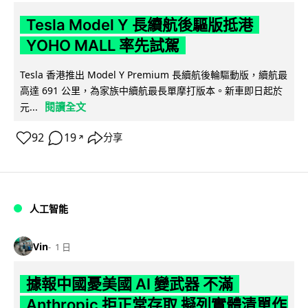
Tesla Model Y 長續航後驅版抵港
YOHO MALL 率先試駕
Tesla 香港推出 Model Y Premium 長續航後輪驅動版，續航最
高達 691 公里，為家族中續航最長單摩打版本。新車即日起於
閱讀全文
元...
92
19
分享
↗
人工智能
Vin
1 日
據報中國憂美國 AI 變武器 不滿
Anthropic 拒正常存取 擬列實體清單作