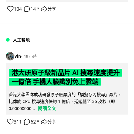
104
14
分享
↗
人工智能
Vin
19 小時
港大研原子級新晶片 AI 搜尋速度提升
一億倍 手機人臉識別免上雲端
香港大學團隊成功研發原子級厚度的「模擬存內搜尋」晶片，
比傳統 CPU 搜尋速度快約 1 億倍，延遲低至 36 皮秒（即
閱讀全文
0.00000000...
311
62
分享
↗