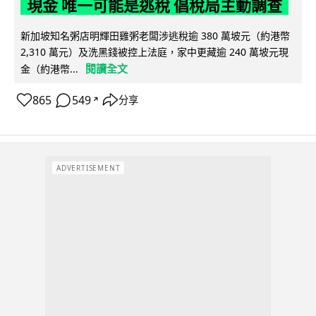
現金 唯一可能是逃稅 倡稅局主動調查
新加坡知名粥店明輝田雞粥老闆涉逃稅逾 380 萬坡元（約港幣
2,310 萬元）及洗黑錢被控上法庭，家中更藏逾 240 萬坡元現
閱讀全文
金（約港幣...
865
549
分享
↗
ADVERTISEMENT