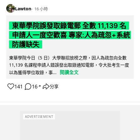
Lawton
16 小時
東華學院誤發取錄電郵 全數 11,139 名
申請人一度空歡喜 專家:人為疏忽+系統
防護缺失
東華學院今日（5 日）大學聯招放榜之際，因人為疏忽向全數
11,139 名課程申請人錯誤發出取錄通知電郵，令大批考生一度
閱讀全文
以為獲得學位取錄，事...
141
16
分享
↗
ADVERTISEMENT