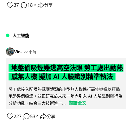
37
18
分享
↗
人工智能
Vin
22 小時
地盤偷吸煙難逃高空法眼 勞工處出動熱
感無人機 擬加 AI 人臉識別精準執法
勞工處投入配備熱感應鏡頭的小型無人機進行高空巡邏以打擊
地盤違例吸煙，並正研究於未來一年內引入 AI 人臉識別與行為
閱讀全文
分析功能，結合三大技術進一...
227
53
分享
↗