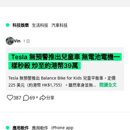
科技娛樂
生活科技
汽車科技
Vin
1 日
Tesla 無預警推出兒童車 無電池電機一
樣秒殺 炒至約港幣39萬
Tesla 無預警推出 Balance Bike for Kids 兒童平衡車，定價
閱讀全文
225 美元（約港幣 HK$1,755）。雖然車身並無...
387
69
分享
↗
iPhone app
應用軟件
應用軟件