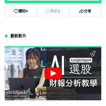
讚好
0
看留言
分享
最新影片