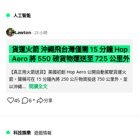
人工智能
Lawton
23 小時
貨運火箭 沖繩飛台灣僅需 15 分鐘 Hop
Aero 將 550 磅貨物運送至 725 公里外
【真正用火箭送貨】美國初創 Hop Aero 公開自動駕駛貨運火
箭，聲稱可在 15 分鐘內將 250 公斤物資投送 750 公里外，並
閱讀全文
以沖繩...
45
6
分享
↗
科技娛樂
遊戲情報