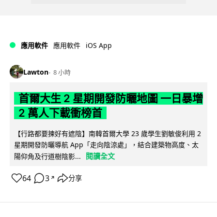
iOS App
應用軟件
應用軟件
Lawton
8 小時
首爾大生 2 星期開發防曬地圖 一日暴增
2 萬人下載衝榜首
【行路都要揀好有遮陰】南韓首爾大學 23 歲學生劉敏俊利用 2
星期開發防曬導航 App「走向陰涼處」，結合建築物高度、太
閱讀全文
陽仰角及行道樹陰影...
64
3
分享
↗