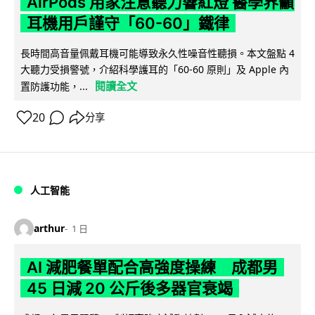
AirPods 用家注意聽力響紅燈 醫學界籲
耳機用戶謹守「60-60」鐵律
長時間高音量佩戴耳機可能導致永久性噪音性聽損。本文盤點 4
大聽力受損警號，介紹科學護耳的「60-60 原則」及 Apple 內
閱讀全文
置防護功能，...
20
分享
人工智能
arthur
1 日
AI 減肥餐單配合高強度操練 成都男
45 日減 20 公斤後多器官衰竭