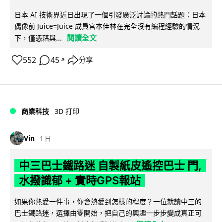
日本 AI 技術界近日出現了一個引發廣泛討論的熱門話題：日本
偶像前 Juice=Juice 成員宮本佳林在完全沒有編程經驗的情況
閱讀全文
下，僅憑藉與...
552
45
分享
↗
商業科技
3D 打印
Vin
1 日
中三巴士鐵路迷 自製紙皮遙控巴士 門,
水撥識郁 + 實時GPS報站
如果你熱愛一件事，你會熱愛到怎樣的程度？一位就讀中三的
巴士鐵路迷，選擇由零開始，把自己的興趣一步步變成真正可