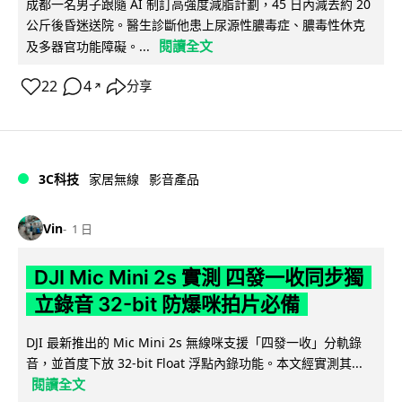
成都一名男子跟隨 AI 制訂高強度減脂計劃，45 日內減去約 20
公斤後昏迷送院。醫生診斷他患上尿源性膿毒症、膿毒性休克
閱讀全文
及多器官功能障礙。...
22
4
分享
↗
3C科技
家居無線
影音產品
Vin
1 日
DJI Mic Mini 2s 實測 四發一收同步獨
立錄音 32-bit 防爆咪拍片必備
DJI 最新推出的 Mic Mini 2s 無線咪支援「四發一收」分軌錄
音，並首度下放 32-bit Float 浮點內錄功能。本文經實測其...
閱讀全文