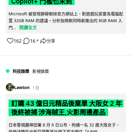
Copilot+ 門檻也未到
Microsoft 被發現靜靜刪除官方網站上，對遊戲玩家要為電腦配
置 32GB RAM 的建議。分析指微軟同時新推出的 8GB RAM 入
閱讀全文
門...
162
16
分享
↗
科技娛樂
影視娛樂
Lawton
1 日
訂購 43 億日元精品後棄單 大阪女 2 年
後終被捕 涉海賊王,火影周邊產品
日本警視廳神田署 8 月 6 日公布，拘捕一名 32 歲大阪女子，
指她涉嫌在出版巨頭集英社旗下官方網店「JUMP