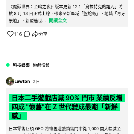
《魔獸世界：至暗之夜》版本更新 12.1「烏拉特克的詛咒」將
於 8 月 13 日正式上線，帶來全新區域「盤蛇島」、地城「毒牙
閱讀全文
祭壇」、新型態世...
116
分享
科技娛樂
遊戲情報
Lawton
2 日
日本二手遊戲店減 90% 門市 業績反增
四成 "懷舊"在 Z 世代變成最潮「新鮮
感」
日本零售巨頭 GEO 將懷舊遊戲銷售門市從 1,000 間大幅減至