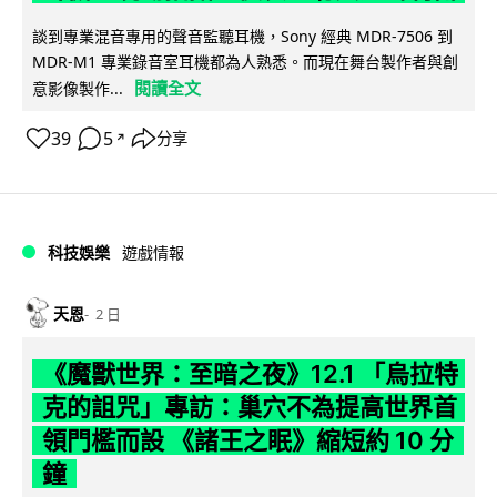
談到專業混音專用的聲音監聽耳機，Sony 經典 MDR-7506 到
MDR-M1 專業錄音室耳機都為人熟悉。而現在舞台製作者與創
閱讀全文
意影像製作...
39
5
分享
↗
科技娛樂
遊戲情報
天恩
2 日
《魔獸世界：至暗之夜》12.1 「烏拉特
克的詛咒」專訪：巢穴不為提高世界首
領門檻而設 《諸王之眠》縮短約 10 分
鐘