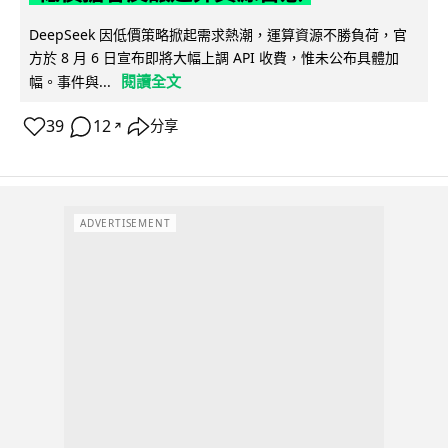
DeepSeek 因低價策略掀起需求熱潮，運算資源不勝負荷，官
方於 8 月 6 日宣布即將大幅上調 API 收費，惟未公布具體加
閱讀全文
幅。事件與...
39
12
分享
↗
ADVERTISEMENT