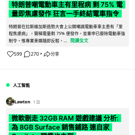
特朗普嘲電動車主有里程病 剩 75% 電
量即焦慮發作 狂言一手終結電車指令
特朗普在拉斯維加斯造勢大會上公開嘲諷電動車車主患有「里
程焦慮病」，聲稱電量剩 75% 便發作，並重申已廢除電動車強
閱讀全文
制令。惟專業車媒隨即反駁，...
599
270
分享
↗
人工智能
Lawton
1 日
微軟刪走 32GB RAM 遊戲建議 分析:
為 8GB Surface 銷售鋪路 連自家