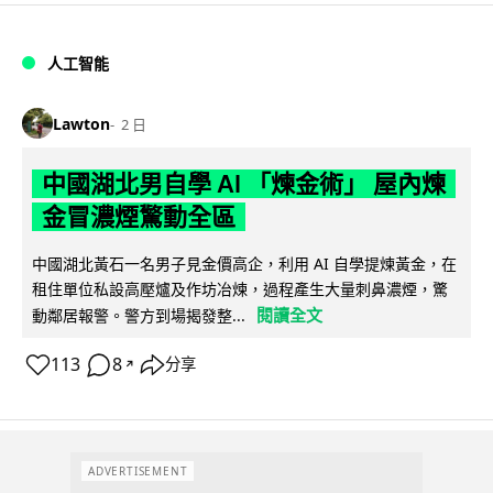
人工智能
Lawton
2 日
中國湖北男自學 AI 「煉金術」 屋內煉
金冒濃煙驚動全區
中國湖北黃石一名男子見金價高企，利用 AI 自學提煉黃金，在
租住單位私設高壓爐及作坊冶煉，過程產生大量刺鼻濃煙，驚
閱讀全文
動鄰居報警。警方到場揭發整...
113
8
分享
↗
ADVERTISEMENT