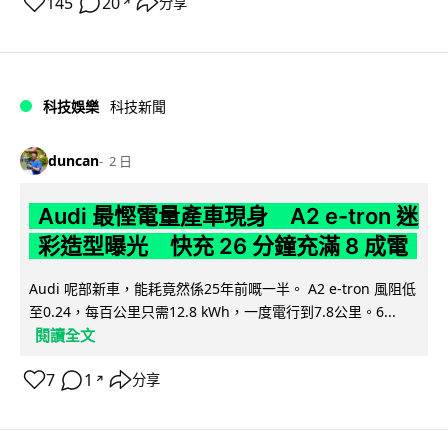
145
20
分享
↗
科技娛樂
科技新聞
duncan
2 日
Audi 最慳電量產車現身 A2 e-tron 迷
彩造型曝光 快充 26 分鐘充滿 8 成電
Audi 呢部新車，能耗竟然係25年前嘅一半。 A2 e-tron 風阻低
至0.24，每百公里只需12.8 kWh，一度電行到7.8公里。6...
閱讀全文
7
1
分享
↗