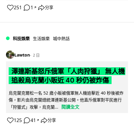
251
1
分享
↗
科技娛樂
生活娛樂
城中熱話
Lawton
2 日
澤連斯基怒斥俄軍「人肉狩獵」 無人機
追殺烏克蘭小販近 40 秒仍被炸傷
烏克蘭克爾松一名 52 歲小販被俄軍無人機追擊近 40 秒後被炸
傷，影片由烏克蘭總統澤連斯基公開。他直斥俄軍對平民進行
閱讀全文
「狩獵式」攻擊，烏克蘭...
125
41
分享
↗