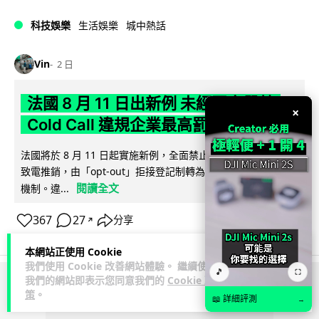
科技娛樂
生活娛樂
城中熱話
Vin
2 日
法國 8 月 11 日出新例 未經同意嚴禁
×
Cold Call 違規企業最高罰 345 萬
法國將於 8 月 11 日起實施新例，全面禁止企業未經消費者同意
致電推銷，由「opt-out」拒接登記制轉為「opt-in」先徵同意
閱讀全文
機制。違...
367
27
分享
↗
本網站正使用 Cookie
我們使用 Cookie 改善網站體驗。 繼續使用
🎵
⛶
我們的網站即表示您同意我們的
Cookie 政
ADVERTISEMENT
策
。
📖 詳細評測
→