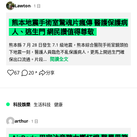
Lawton
1 日
熊本地震手術室驚魂片瘋傳 醫護保護病
人、逃生門 網民讚值得尊敬
熊本縣 7 月 28 日發生 7.1 級地震，熊本綜合醫院手術室鏡頭拍
下地震一刻，醫護人員臨危不亂保護病人，更馬上開逃生門確
閱讀全文
保出口流通。片段...
67
20
分享
↗
科技娛樂
生活科技
健康
arthur
1 日