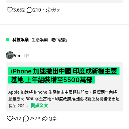
3,652
210
分享
↗
科技娛樂
生活娛樂
城中熱話
Vin
1 日
iPhone 加速撤出中國 印度成新機主要
基地 上年組裝增至5500萬部
Apple 加速將 iPhone 生產線由中國轉往印度，目標兩年內將
產量最高 50% 移至當地。印度政府推出關稅豁免及稅務優惠延
閱讀全文
長至 204...
512
237
分享
↗