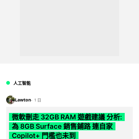
人工智能
Lawton
1 日
微軟刪走 32GB RAM 遊戲建議 分析:
為 8GB Surface 銷售鋪路 連自家
Copilot+ 門檻也未到