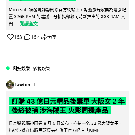
Microsoft 被發現靜靜刪除官方網站上，對遊戲玩家要為電腦配
置 32GB RAM 的建議。分析指微軟同時新推出的 8GB RAM 入
閱讀全文
門...
163
16
分享
↗
科技娛樂
影視娛樂
Lawton
1 日
訂購 43 億日元精品後棄單 大阪女 2 年
後終被捕 涉海賊王,火影周邊產品
日本警視廳神田署 8 月 6 日公布，拘捕一名 32 歲大阪女子，
指她涉嫌在出版巨頭集英社旗下官方網店「JUMP