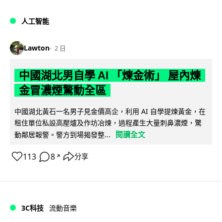
人工智能
Lawton
2 日
中國湖北男自學 AI 「煉金術」 屋內煉
金冒濃煙驚動全區
中國湖北黃石一名男子見金價高企，利用 AI 自學提煉黃金，在
租住單位私設高壓爐及作坊冶煉，過程產生大量刺鼻濃煙，驚
閱讀全文
動鄰居報警。警方到場揭發整...
113
8
分享
↗
3C科技
流動音樂