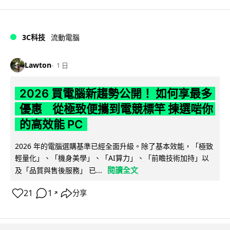
3C科技
流動電腦
Lawton
1 日
2026 買電腦新趨勢公開！ 如何享最多
優惠 從極致便攜到電競標竿 揀選啱你
的高效能 PC
2026 年的電腦選購基準已經全面升級。除了基本效能，「極致
輕量化」、「機身美學」、「AI算力」、「前瞻技術加持」以
閱讀全文
及「品質與售後服務」 已...
21
1
分享
↗