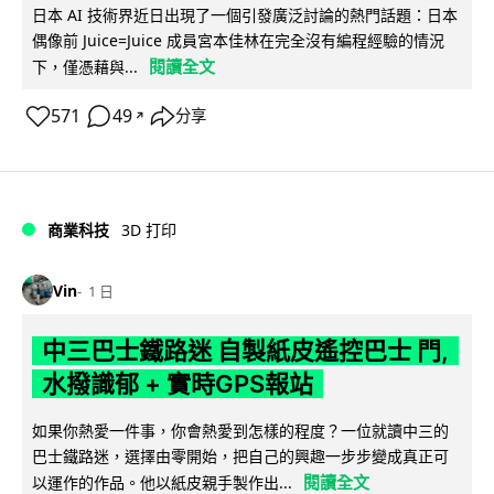
日本 AI 技術界近日出現了一個引發廣泛討論的熱門話題：日本
偶像前 Juice=Juice 成員宮本佳林在完全沒有編程經驗的情況
閱讀全文
下，僅憑藉與...
571
49
分享
↗
商業科技
3D 打印
Vin
1 日
中三巴士鐵路迷 自製紙皮遙控巴士 門,
水撥識郁 + 實時GPS報站
如果你熱愛一件事，你會熱愛到怎樣的程度？一位就讀中三的
巴士鐵路迷，選擇由零開始，把自己的興趣一步步變成真正可
閱讀全文
以運作的作品。他以紙皮親手製作出...