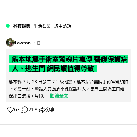
科技娛樂
生活娛樂
城中熱話
Lawton
1 日
熊本地震手術室驚魂片瘋傳 醫護保護病
人、逃生門 網民讚值得尊敬
熊本縣 7 月 28 日發生 7.1 級地震，熊本綜合醫院手術室鏡頭拍
下地震一刻，醫護人員臨危不亂保護病人，更馬上開逃生門確
閱讀全文
保出口流通。片段...
67
21
分享
↗