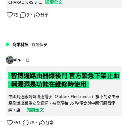
閱讀全文
CHARACTERS ST...
75
9
分享
↗
商業科技
資訊保安
Vin
1 日
智博通路由器爆後門 官方緊急下架止血
稱漏洞是功能在維修時使用
中國網通廠商智博通電子（Zbtlink Electronics）旗下的路由器
產品爆出嚴重安全漏洞，被發現每 35 秒便會與中國伺服器連
閱讀全文
線，旗...
351
78
分享
↗