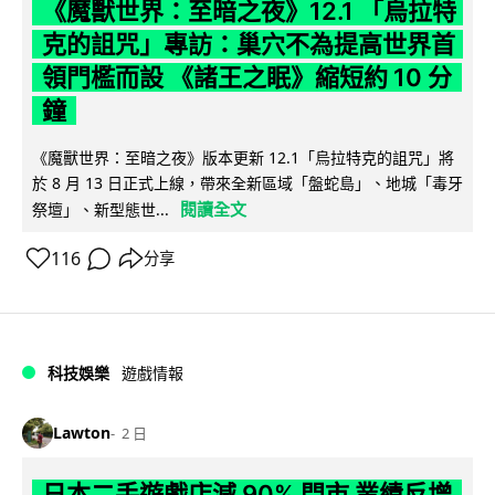
《魔獸世界：至暗之夜》12.1 「烏拉特
克的詛咒」專訪：巢穴不為提高世界首
領門檻而設 《諸王之眠》縮短約 10 分
鐘
《魔獸世界：至暗之夜》版本更新 12.1「烏拉特克的詛咒」將
於 8 月 13 日正式上線，帶來全新區域「盤蛇島」、地城「毒牙
閱讀全文
祭壇」、新型態世...
116
分享
科技娛樂
遊戲情報
Lawton
2 日
日本二手遊戲店減 90% 門市 業績反增