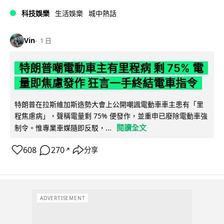
科技娛樂
生活娛樂
城中熱話
Vin
1 日
特朗普嘲電動車主有里程病 剩 75% 電
量即焦慮發作 狂言一手終結電車指令
特朗普在拉斯維加斯造勢大會上公開嘲諷電動車車主患有「里
程焦慮病」，聲稱電量剩 75% 便發作，並重申已廢除電動車強
閱讀全文
制令。惟專業車媒隨即反駁，...
608
270
分享
↗
ADVERTISEMENT