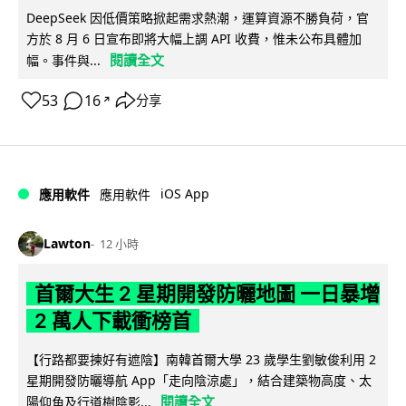
DeepSeek 因低價策略掀起需求熱潮，運算資源不勝負荷，官
方於 8 月 6 日宣布即將大幅上調 API 收費，惟未公布具體加
閱讀全文
幅。事件與...
53
16
分享
↗
iOS App
應用軟件
應用軟件
Lawton
12 小時
首爾大生 2 星期開發防曬地圖 一日暴增
2 萬人下載衝榜首
【行路都要揀好有遮陰】南韓首爾大學 23 歲學生劉敏俊利用 2
星期開發防曬導航 App「走向陰涼處」，結合建築物高度、太
閱讀全文
陽仰角及行道樹陰影...