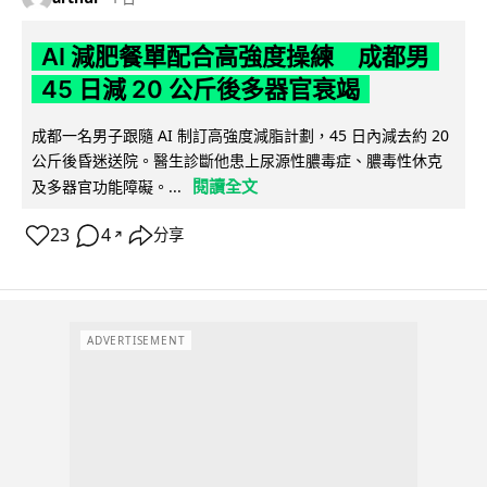
AI 減肥餐單配合高強度操練 成都男
45 日減 20 公斤後多器官衰竭
成都一名男子跟隨 AI 制訂高強度減脂計劃，45 日內減去約 20
公斤後昏迷送院。醫生診斷他患上尿源性膿毒症、膿毒性休克
閱讀全文
及多器官功能障礙。...
23
4
分享
↗
ADVERTISEMENT