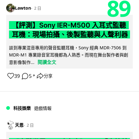
89
Lawton
2 日
【評測】Sony IER-M500 入耳式監聽
耳機：現場拍攝、後製監聽與人聲利器
談到專業混音專用的聲音監聽耳機，Sony 經典 MDR-7506 到
MDR-M1 專業錄音室耳機都為人熟悉。而現在舞台製作者與創
閱讀全文
意影像製作...
39
5
分享
↗
科技娛樂
遊戲情報
天恩
2 日