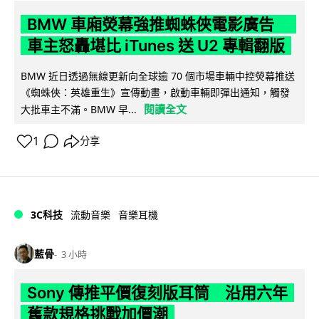
BMW 車廂熒幕強推蜘蛛俠電影廣告
車主怒轟堪比 iTunes 送 U2 專輯翻版
BMW 近日透過無線更新向全球逾 70 個市場車輛中控熒幕推送
《蜘蛛俠：英雄重生》宣傳動畫，啟動車輛即彈出通知，觸發
閱讀全文
大批車主不滿。BMW 早...
1
分享
3C科技
流動音樂
音樂耳機
藍骨
3 小時
Sony 傳推平價復刻版耳筒 沿用六年
舊款規格挑戰加價潮