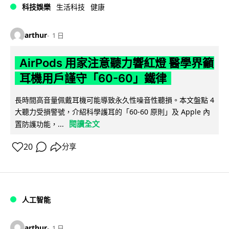
科技娛樂
生活科技
健康
arthur
1 日
AirPods 用家注意聽力響紅燈 醫學界籲
耳機用戶謹守「60-60」鐵律
長時間高音量佩戴耳機可能導致永久性噪音性聽損。本文盤點 4
大聽力受損警號，介紹科學護耳的「60-60 原則」及 Apple 內
閱讀全文
置防護功能，...
20
分享
人工智能
arthur
1 日