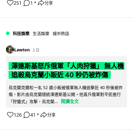
251
1
分享
↗
科技娛樂
生活娛樂
城中熱話
Lawton
2 日
澤連斯基怒斥俄軍「人肉狩獵」 無人機
追殺烏克蘭小販近 40 秒仍被炸傷
烏克蘭克爾松一名 52 歲小販被俄軍無人機追擊近 40 秒後被炸
傷，影片由烏克蘭總統澤連斯基公開。他直斥俄軍對平民進行
閱讀全文
「狩獵式」攻擊，烏克蘭...
126
41
分享
↗