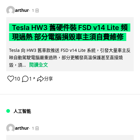
arthur
1 日
Tesla HW3 舊硬件裝 FSD v14 Lite 頻
現過熱 部分電腦損毀車主須自費維修
Tesla 向 HW3 舊車款推送 FSD v14 Lite 系統，引發大量車主反
映自動駕駛電腦嚴重過熱，部分更觸發高溫保護甚至直接燒
閱讀全文
毀，須...
10
1
分享
↗
人工智能
arthur
1 日