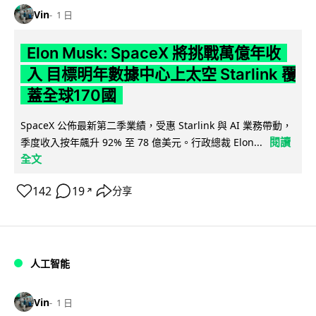
Vin
1 日
Elon Musk: SpaceX 將挑戰萬億年收
入 目標明年數據中心上太空 Starlink 覆
蓋全球170國
SpaceX 公佈最新第二季業績，受惠 Starlink 與 AI 業務帶動，
閱讀
季度收入按年飆升 92% 至 78 億美元。行政總裁 Elon...
全文
142
19
分享
↗
人工智能
Vin
1 日