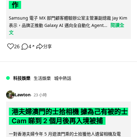
作
Samsung 電子 MX 部門顧客體驗辦公室主管兼副總裁 Jay Kim
閱讀全
表示，品牌正推動 Galaxy AI 邁向全自動化 Agent...
文
26
4
分享
↗
科技娛樂
生活娛樂
城中熱話
Lawton
23 小時
港夫婦澳門的士拾相機 據為己有被的士
Cam 睇到 2 個月後再入境被捕
一對香港夫婦今年 5 月遊澳門乘的士拾獲他人遺留相機及電