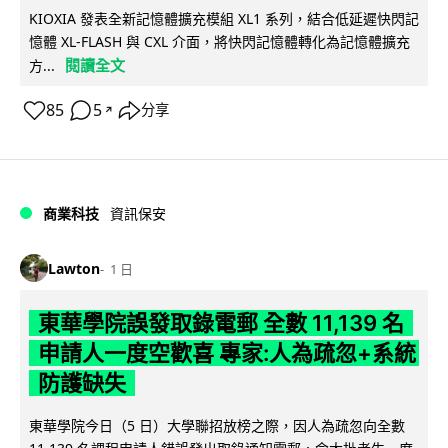
KIOXIA 發表全新記憶體擴充模組 XL1 系列，結合低延遲快閃記
憶體 XL-FLASH 與 CXL 介面，將快閃記憶體轉化為記憶體擴充
閱讀全文
方...
85
5
分享
↗
商業科技
資訊保安
Lawton
1 日
東華學院誤發取錄電郵 全數 11,139 名
申請人一度空歡喜 專家:人為疏忽+系統
防護缺失
東華學院今日（5 日）大學聯招放榜之際，因人為疏忽向全數