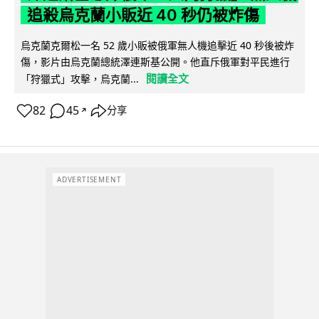
追殺烏克蘭小販近 40 秒仍被炸傷
烏克蘭克爾松一名 52 歲小販被俄軍無人機追擊近 40 秒後被炸
傷，影片由烏克蘭總統澤連斯基公開。他直斥俄軍對平民進行
閱讀全文
「狩獵式」攻擊，烏克蘭...
82
45
分享
↗
ADVERTISEMENT