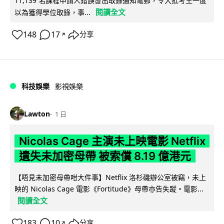
11,139 名課程申請人錯誤發出取錄通知電郵，令大批考生一度
閱讀全文
以為獲得學位取錄，事...
148
17
分享
↗
科技娛樂
影視娛樂
Lawton
1 日
Nicolas Cage 主演未上映電影 Netflix
遺失未加密母帶 被索償 8.19 億港元
【唔見未加密母帶咁大件事】Netflix 洛杉磯辦公室被竊，未上
映的 Nicolas Cage 電影《Fortitude》母帶亦告失蹤。電影...
閱讀全文
183
10
分享
↗