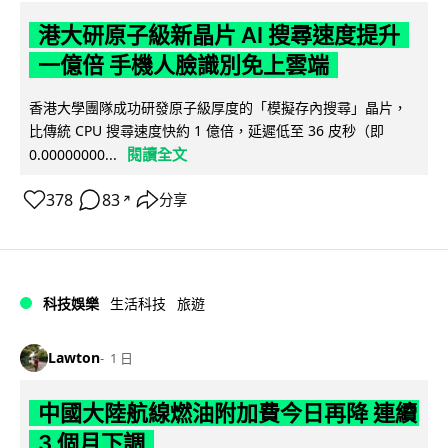
港大研原子級新晶片 AI 搜尋速度提升
一億倍 手機人臉識別免上雲端
香港大學團隊成功研發原子級厚度的「模擬存內搜尋」晶片，
比傳統 CPU 搜尋速度快約 1 億倍，延遲低至 36 皮秒（即
閱讀全文
0.00000000...
378
83
分享
↗
科技娛樂
生活科技
旅遊
Lawton
1 日
中國大陸航線燃油附加費今日再降 連續
3 個月下調