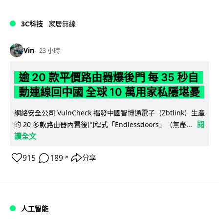
3C科技
家居無線
Vin
23 小時
逾 20 款平價路由器爆後門 每 35 秒自
動連線回中國 全球 10 萬用家私隱堪憂
網絡安全公司 VulnCheck 揭發中國智博通電子（Zbtlink）生產
閱
的 20 多款路由器內置後門程式「Endlessdoors」（無盡...
讀全文
915
189
分享
↗
人工智能