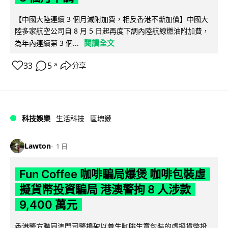
【中國大陸連續 3 個月減附加費，相反香港不斷加價】中國大
陸多家航空公司自 8 月 5 日起再度下調內陸航線燃油附加費，
閱讀全文
為年內連續第 3 個...
33
5
分享
↗
科技娛樂
生活科技
區塊鏈
Lawton
1 日
Fun Coffee 咖啡騙局爆煲 咖啡包裝虛
擬貨幣投資騙局 港澳警拘 8 人涉款
9,400 萬元
香港警方聯同澳門司警搗破以養生咖啡生意包裝的虛擬貨幣投