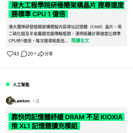
港大工程學院研極簡架構晶片 搜尋速度
勝標準 CPU 1 億倍
港大團隊研發極簡架構模擬內容尋址記憶體（CAM）晶片，用
二硫化鉬及半金屬銻克服傳輸瓶頸，漢明距離計算速度比標準
閱讀全文
CPU快1億倍，每次搜尋耗能低...
43
20
分享
↗
人工智能
Lawton
1 日
靠快閃記憶體紓緩 DRAM 不足 KIOXIA
推 XL1 記憶體擴充模組