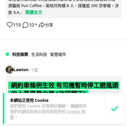
資騙局 Fun Coffee，兩地共拘捕 8 人，接獲逾 200 宗舉報，涉
閱讀全文
款 9,4...
119
10
分享
↗
科技娛樂
生活科技
智慧城市
Lawton
1 日
網約車條例生效 有司機暫時停工避風頭
的士業界籲白牌 "改邪歸正"
本網站正使用 Cookie
規管網約車法例大部分條文已於 8 月 3 日生效，的士業界就期
我們使用 Cookie 改善網站體驗。 繼續使用
我們的網站即表示您同意我們的
Cookie 政
望白牌車司機，能夠「改邪歸正」回流駕駛的士。新例大幅提
策
。
閱讀全文
高罰則，首次定罪最高罰款...