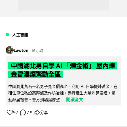
人工智能
Lawton
16 小時
中國湖北男自學 AI 「煉金術」 屋內煉
金冒濃煙驚動全區
中國湖北黃石一名男子見金價高企，利用 AI 自學提煉黃金，在
租住單位私設高壓爐及作坊冶煉，過程產生大量刺鼻濃煙，驚
閱讀全文
動鄰居報警。警方到場揭發整...
97
7
分享
↗