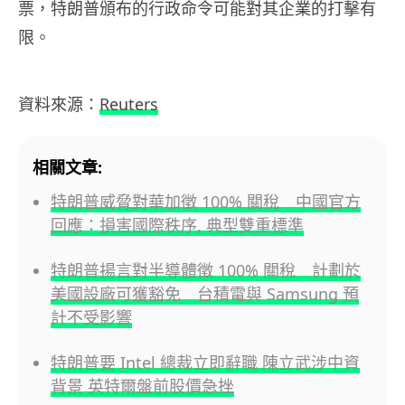
票，特朗普頒布的行政命令可能對其企業的打擊有
限。
資料來源：
Reuters
相關文章:
特朗普威脅對華加徵 100% 關稅 中國官方
回應：損害國際秩序, 典型雙重標準
特朗普揚言對半導體徵 100% 關稅 計劃於
美國設廠可獲豁免 台積電與 Samsung 預
計不受影響
特朗普要 Intel 總裁立即辭職 陳立武涉中資
背景 英特爾盤前股價急挫