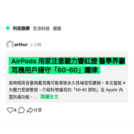
科技娛樂
生活科技
健康
arthur
2 小時
AirPods 用家注意聽力響紅燈 醫學界籲
耳機用戶謹守「60-60」鐵律
長時間高音量佩戴耳機可能導致永久性噪音性聽損。本文盤點 4
大聽力受損警號，介紹科學護耳的「60-60 原則」及 Apple 內
閱讀全文
置防護功能，...
4
分享