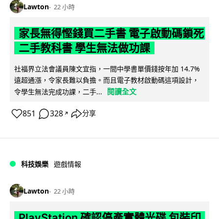
Lawton
22 小時
家長無得慳錢買二手書 電子啟動碼鎖死
二手教科書 學生無法做功課
社福界立法會議員陳文宜指，一間中學書單價錢按年加 14.7%
遠超通漲，令家長難以負擔。而且電子教材啟動碼這項設計，
閱讀全文
令學生無法完成功課，二手...
851
328
分享
↗
科技娛樂
遊戲情報
Lawton
22 小時
PlayStation 確認停產實體光碟 包裝印