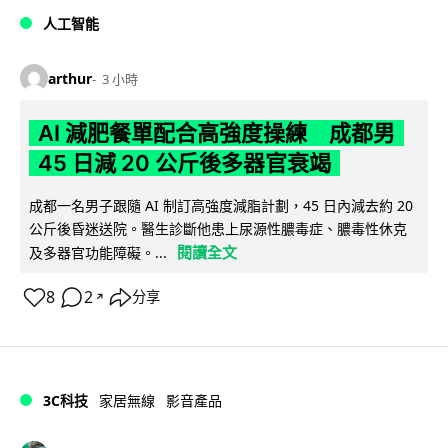
人工智能
arthur
3 小時
AI 減肥餐單配合高強度操練 成都男
45 日減 20 公斤後多器官衰竭
成都一名男子跟隨 AI 制訂高強度減脂計劃，45 日內減去約 20
公斤後昏迷送院。醫生診斷他患上尿源性膿毒症、膿毒性休克
閱讀全文
及多器官功能障礙。...
8
2
分享
↗
3C科技
家居無線
影音產品