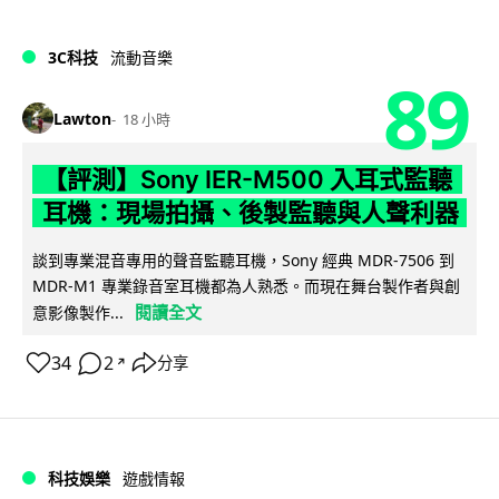
3C科技
流動音樂
89
Lawton
18 小時
【評測】Sony IER-M500 入耳式監聽
耳機：現場拍攝、後製監聽與人聲利器
談到專業混音專用的聲音監聽耳機，Sony 經典 MDR-7506 到
MDR-M1 專業錄音室耳機都為人熟悉。而現在舞台製作者與創
閱讀全文
意影像製作...
34
2
分享
↗
科技娛樂
遊戲情報