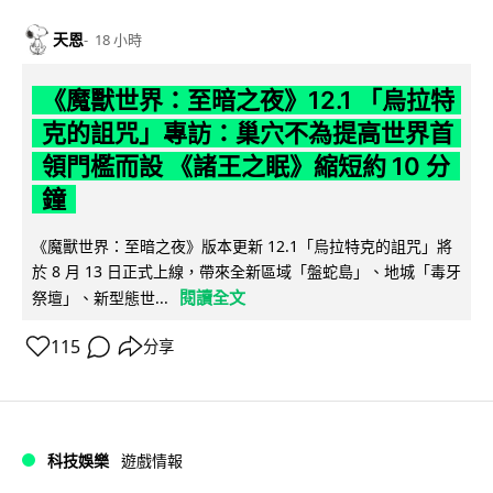
天恩
18 小時
《魔獸世界：至暗之夜》12.1 「烏拉特
克的詛咒」專訪：巢穴不為提高世界首
領門檻而設 《諸王之眠》縮短約 10 分
鐘
《魔獸世界：至暗之夜》版本更新 12.1「烏拉特克的詛咒」將
於 8 月 13 日正式上線，帶來全新區域「盤蛇島」、地城「毒牙
閱讀全文
祭壇」、新型態世...
115
分享
科技娛樂
遊戲情報