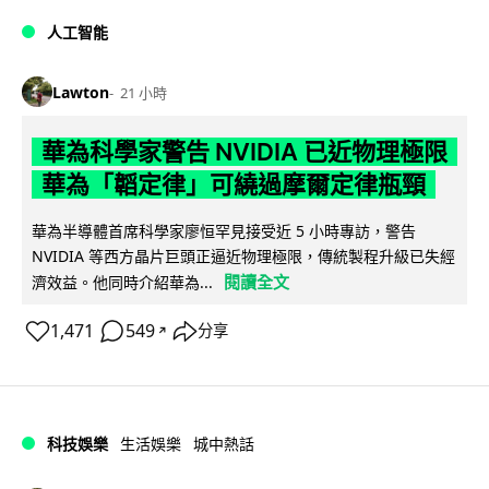
人工智能
Lawton
21 小時
華為科學家警告 NVIDIA 已近物理極限
華為「韜定律」可繞過摩爾定律瓶頸
華為半導體首席科學家廖恒罕見接受近 5 小時專訪，警告
NVIDIA 等西方晶片巨頭正逼近物理極限，傳統製程升級已失經
閱讀全文
濟效益。他同時介紹華為...
1,471
549
分享
↗
科技娛樂
生活娛樂
城中熱話