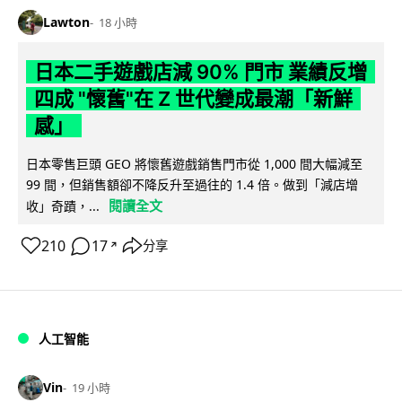
Lawton
18 小時
日本二手遊戲店減 90% 門市 業績反增
四成 "懷舊"在 Z 世代變成最潮「新鮮
感」
日本零售巨頭 GEO 將懷舊遊戲銷售門市從 1,000 間大幅減至
99 間，但銷售額卻不降反升至過往的 1.4 倍。做到「減店增
閱讀全文
收」奇蹟，...
210
17
分享
↗
人工智能
Vin
19 小時