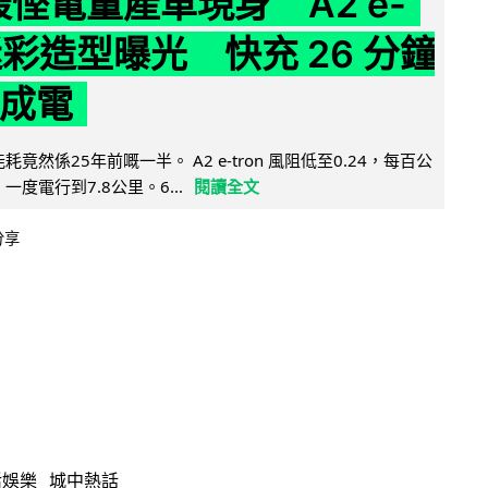
 最慳電量產車現身 A2 e-
 迷彩造型曝光 快充 26 分鐘
 成電
能耗竟然係25年前嘅一半。 A2 e-tron 風阻低至0.24，每百公
，一度電行到7.8公里。6...
閱讀全文
分享
活娛樂
城中熱話