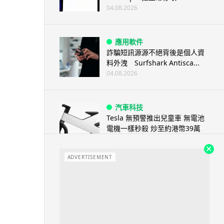
04.08.2026
應用軟件
詐騙短訊源源不絕背後是個人資
料外洩 Surfshark Antisca...
04.08.2026
汽車科技
Tesla 無預警推出兒童車 無電池
電機一樣秒殺 炒至約港幣39萬
04.08.2026
ADVERTISEMENT
iPhone app
歐盟再發功 Apple 終答應
iPhone 跨機剪貼簿將可貼 ...
04.08.2026