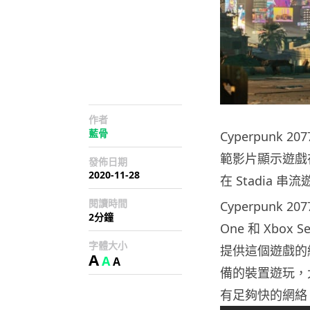
作者
藍骨
Cyperpunk 
範影片顯示遊戲在
發佈日期
2020-11-28
在 Stadia 
閱讀時間
Cyperpunk 
2分鐘
One 和 Xbox 
字體大小
提供這個遊戲的
A
A
A
備的裝置遊玩，
有足夠快的網絡