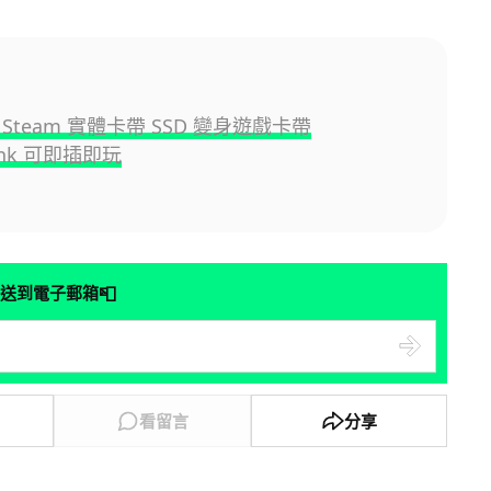
Steam 實體卡帶 SSD 變身遊戲卡帶
unk 可即插即玩
📮
送到電子郵箱
看留言
分享