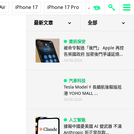
Air
iPhone 17
iPhone 17 Pro
AirPods Pro 3
Ap
最新文章
全部
資訊保安
被命令製造「後門」 Apple 再控
告英國政府 加密後門爭議延燒...
04.08.2026
汽車科技
Tesla Model Y 長續航後驅版抵
港 YOHO MALL ...
04.08.2026
人工智能
據報中國憂美國 AI 變武器 不滿
Anthropic 拒正常存取...