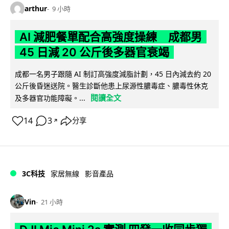
arthur
9 小時
AI 減肥餐單配合高強度操練 成都男
45 日減 20 公斤後多器官衰竭
成都一名男子跟隨 AI 制訂高強度減脂計劃，45 日內減去約 20
公斤後昏迷送院。醫生診斷他患上尿源性膿毒症、膿毒性休克
閱讀全文
及多器官功能障礙。...
14
3
分享
↗
3C科技
家居無線
影音產品
Vin
21 小時