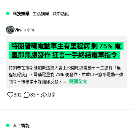
科技娛樂
生活娛樂
城中熱話
Vin
4 小時
特朗普嘲電動車主有里程病 剩 75% 電
量即焦慮發作 狂言一手終結電車指令
特朗普在拉斯維加斯造勢大會上公開嘲諷電動車車主患有「里
程焦慮病」，聲稱電量剩 75% 便發作，並重申已廢除電動車強
閱讀全文
制令。惟專業車媒隨即反駁，...
302
83
分享
↗
人工智能