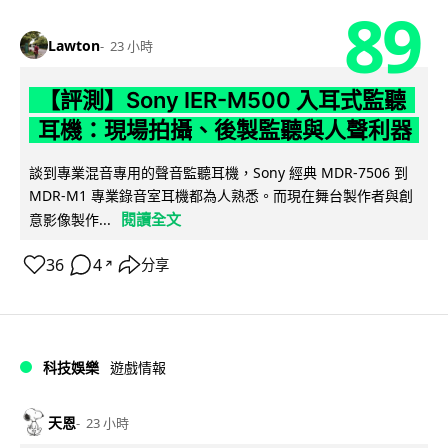
89
Lawton
23 小時
【評測】Sony IER-M500 入耳式監聽
耳機：現場拍攝、後製監聽與人聲利器
談到專業混音專用的聲音監聽耳機，Sony 經典 MDR-7506 到
MDR-M1 專業錄音室耳機都為人熟悉。而現在舞台製作者與創
閱讀全文
意影像製作...
36
4
分享
↗
科技娛樂
遊戲情報
天恩
23 小時