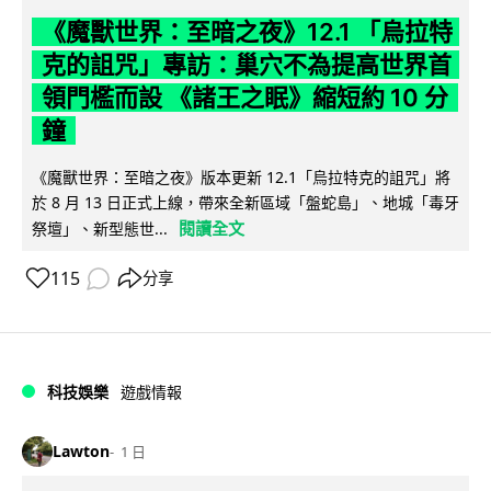
《魔獸世界：至暗之夜》12.1 「烏拉特
克的詛咒」專訪：巢穴不為提高世界首
領門檻而設 《諸王之眠》縮短約 10 分
鐘
《魔獸世界：至暗之夜》版本更新 12.1「烏拉特克的詛咒」將
於 8 月 13 日正式上線，帶來全新區域「盤蛇島」、地城「毒牙
閱讀全文
祭壇」、新型態世...
115
分享
科技娛樂
遊戲情報
Lawton
1 日