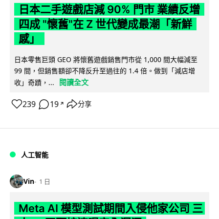
日本二手遊戲店減 90% 門市 業績反增
四成 "懷舊"在 Z 世代變成最潮「新鮮
感」
日本零售巨頭 GEO 將懷舊遊戲銷售門市從 1,000 間大幅減至
99 間，但銷售額卻不降反升至過往的 1.4 倍。做到「減店增
閱讀全文
收」奇蹟，...
239
19
分享
↗
人工智能
Vin
1 日
Meta AI 模型測試期間入侵他家公司 三