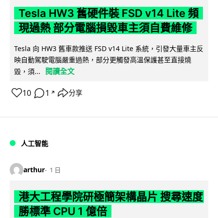
Tesla HW3 舊硬件裝 FSD v14 Lite 頻
現過熱 部分電腦損毀車主須自費維修
Tesla 向 HW3 舊車款推送 FSD v14 Lite 系統，引發大量車主反
映自動駕駛電腦嚴重過熱，部分更觸發高溫保護甚至直接燒
閱讀全文
毀，須...
10
1
分享
↗
人工智能
arthur
1 日
港大工程學院研極簡架構晶片 搜尋速度
勝標準 CPU 1 億倍