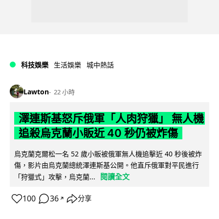
科技娛樂
生活娛樂
城中熱話
Lawton
22 小時
澤連斯基怒斥俄軍「人肉狩獵」 無人機
追殺烏克蘭小販近 40 秒仍被炸傷
烏克蘭克爾松一名 52 歲小販被俄軍無人機追擊近 40 秒後被炸
傷，影片由烏克蘭總統澤連斯基公開。他直斥俄軍對平民進行
閱讀全文
「狩獵式」攻擊，烏克蘭...
100
36
分享
↗