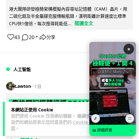
港大團隊研發極簡架構模擬內容尋址記憶體（CAM）晶片，用
二硫化鉬及半金屬銻克服傳輸瓶頸，漢明距離計算速度比標準
閱讀全文
CPU快1億倍，每次搜尋耗能低...
43
20
分享
↗
×
人工智能
Lawton
1 日
靠快閃記憶體紓緩 DRAM 不足 KIOXIA
本網站正使用 Cookie
推 XL1 記憶體擴充模組
我們使用 Cookie 改善網站體驗。 繼續使用
🎵
⛶
我們的網站即表示您同意我們的
Cookie 政
KIOXIA 發表全新記憶體擴充模組 XL1 系列，結合低延遲快閃記
策
。
📖 詳細評測
→
憶體 XL-FLASH 與 CXL 介面，將快閃記憶體轉化為記憶體擴充