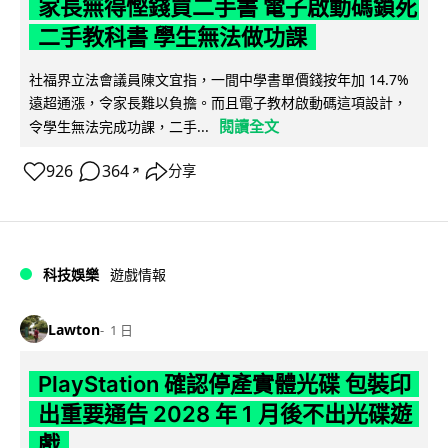
家長無得慳錢買二手書 電子啟動碼鎖死
二手教科書 學生無法做功課
社福界立法會議員陳文宜指，一間中學書單價錢按年加 14.7%
遠超通漲，令家長難以負擔。而且電子教材啟動碼這項設計，
閱讀全文
令學生無法完成功課，二手...
926
364
分享
↗
科技娛樂
遊戲情報
Lawton
1 日
PlayStation 確認停產實體光碟 包裝印
出重要通告 2028 年 1 月後不出光碟遊
戲