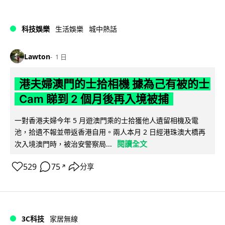
科技娛樂
生活娛樂
城中熱話
Lawton
1 日
港夫婦澳門的士拾相機 據為己有被的士
Cam 睇到 2 個月後再入境被捕
一對香港夫婦今年 5 月遊澳門乘的士拾獲他人遺留相機及電
池，拾遺不報並帶返香港自用。兩人本月 2 日經港珠澳大橋再
閱讀全文
次入境澳門時，被治安警察局...
529
75
分享
↗
3C科技
家居無線