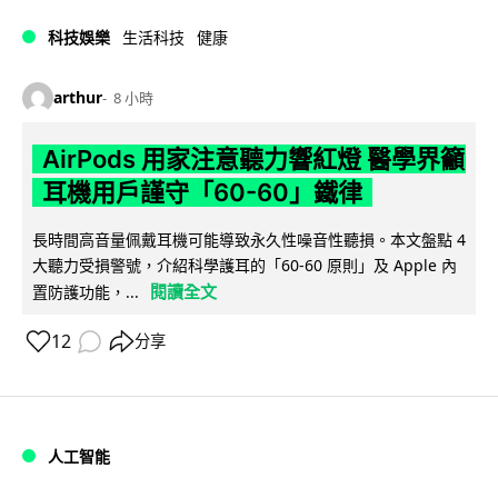
科技娛樂
生活科技
健康
arthur
8 小時
AirPods 用家注意聽力響紅燈 醫學界籲
耳機用戶謹守「60-60」鐵律
長時間高音量佩戴耳機可能導致永久性噪音性聽損。本文盤點 4
大聽力受損警號，介紹科學護耳的「60-60 原則」及 Apple 內
閱讀全文
置防護功能，...
12
分享
人工智能