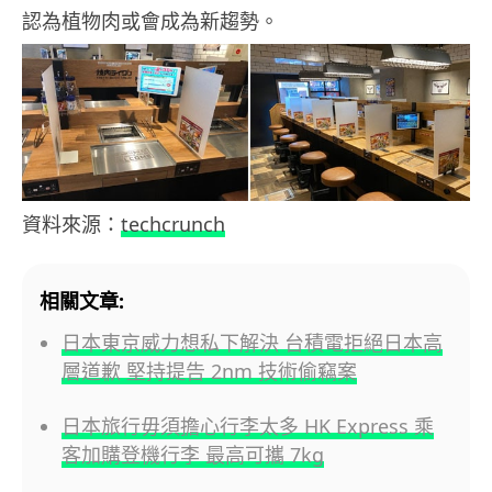
認為植物肉或會成為新趨勢。
資料來源：
techcrunch
相關文章:
日本東京威力想私下解決 台積電拒絕日本高
層道歉 堅持提告 2nm 技術偷竊案
日本旅行毋須擔心行李太多 HK Express 乘
客加購登機行李 最高可攜 7kg