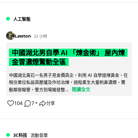
人工智能
Lawton
22 小時
中國湖北男自學 AI 「煉金術」 屋內煉
金冒濃煙驚動全區
中國湖北黃石一名男子見金價高企，利用 AI 自學提煉黃金，在
租住單位私設高壓爐及作坊冶煉，過程產生大量刺鼻濃煙，驚
閱讀全文
動鄰居報警。警方到場揭發整...
104
7
分享
↗
3C科技
流動音樂