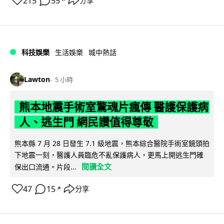
215
55
分享
↗
科技娛樂
生活娛樂
城中熱話
Lawton
5 小時
熊本地震手術室驚魂片瘋傳 醫護保護病
人、逃生門 網民讚值得尊敬
熊本縣 7 月 28 日發生 7.1 級地震，熊本綜合醫院手術室鏡頭拍
下地震一刻，醫護人員臨危不亂保護病人，更馬上開逃生門確
閱讀全文
保出口流通。片段...
47
15
分享
↗