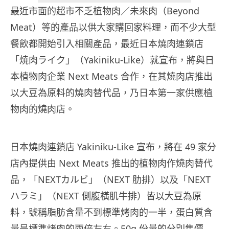
最近市面的超市不乏植物肉／未來肉（Beyond
Meat）等的產品以供大家購回家料理，而不少大型
餐飲都開始引入相關產品，最近日本燒肉連鎖店
「焼肉ライク」（Yakiniku-Like）就宣布，將與日
本植物肉企業 Next Meats 合作，在其燒肉店推出
以大豆為原料的燒肉替代品，乃日本第一家供應植
物肉的燒肉店。
日本燒肉連鎖店 Yakiniku-Like 宣布，將在 49 家分
店內提供由 Next Meats 推出的植物肉作燒肉替代
品，「NEXTカルビ」（NEXT 肋排）以及「NEXT
ハラミ」（NEXT 側腹橫肌牛排）皆以大豆為原
料，號稱脂肪含量不到標準烤肉的一半，蛋白質含
量是標準烤肉的兩倍左右。50g 份量的分別售價