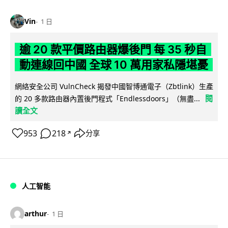
Vin
1 日
逾 20 款平價路由器爆後門 每 35 秒自
動連線回中國 全球 10 萬用家私隱堪憂
網絡安全公司 VulnCheck 揭發中國智博通電子（Zbtlink）生產
閱
的 20 多款路由器內置後門程式「Endlessdoors」（無盡...
讀全文
953
218
分享
↗
人工智能
arthur
1 日