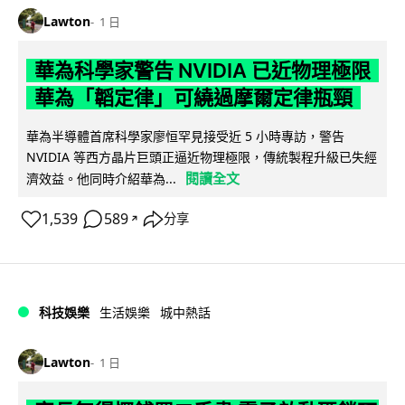
Lawton
1 日
華為科學家警告 NVIDIA 已近物理極限
華為「韜定律」可繞過摩爾定律瓶頸
華為半導體首席科學家廖恒罕見接受近 5 小時專訪，警告
NVIDIA 等西方晶片巨頭正逼近物理極限，傳統製程升級已失經
閱讀全文
濟效益。他同時介紹華為...
1,539
589
分享
↗
科技娛樂
生活娛樂
城中熱話
Lawton
1 日