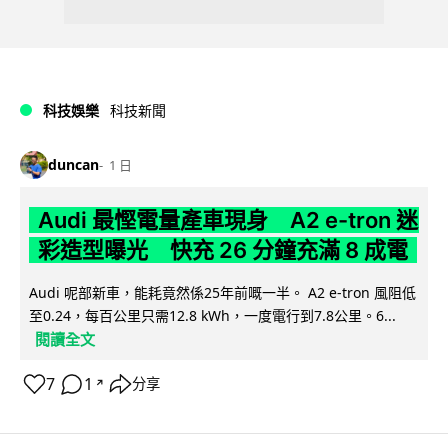
科技娛樂
科技新聞
duncan
1 日
Audi 最慳電量產車現身 A2 e-tron 迷
彩造型曝光 快充 26 分鐘充滿 8 成電
Audi 呢部新車，能耗竟然係25年前嘅一半。 A2 e-tron 風阻低
至0.24，每百公里只需12.8 kWh，一度電行到7.8公里。6...
閱讀全文
7
1
分享
↗