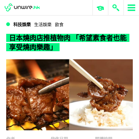
WWDC 2026
GenAI 與雲端科技專區
ERP 與商業 AI
日本燒肉店推植物肉 「希望素食者也能享受燒肉樂趣」
科技娛樂
生活娛樂
飲食
日本燒肉店推植物肉 「希望素食者也能
享受燒肉樂趣」
作者
發佈日期
閱讀時間