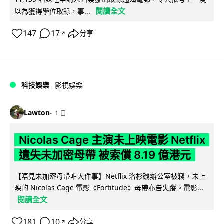
閱讀全文
以為獲得學位取錄，事...
147
17
分享
↗
科技娛樂
影視娛樂
Lawton
1 日
Nicolas Cage 主演未上映電影 Netflix
遺失未加密母帶 被索償 8.19 億港元
【唔見未加密母帶咁大件事】Netflix 洛杉磯辦公室被竊，未上
映的 Nicolas Cage 電影《Fortitude》母帶亦告失蹤。電影...
閱讀全文
181
10
分享
↗