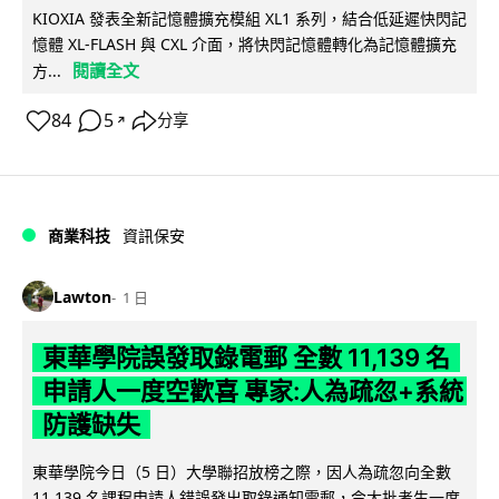
KIOXIA 發表全新記憶體擴充模組 XL1 系列，結合低延遲快閃記
憶體 XL-FLASH 與 CXL 介面，將快閃記憶體轉化為記憶體擴充
閱讀全文
方...
84
5
分享
↗
商業科技
資訊保安
Lawton
1 日
東華學院誤發取錄電郵 全數 11,139 名
申請人一度空歡喜 專家:人為疏忽+系統
防護缺失
東華學院今日（5 日）大學聯招放榜之際，因人為疏忽向全數
11,139 名課程申請人錯誤發出取錄通知電郵，令大批考生一度