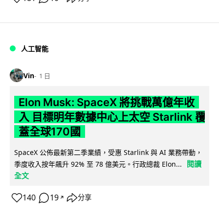
人工智能
Vin
1 日
Elon Musk: SpaceX 將挑戰萬億年收
入 目標明年數據中心上太空 Starlink 覆
蓋全球170國
SpaceX 公佈最新第二季業績，受惠 Starlink 與 AI 業務帶動，
閱讀
季度收入按年飆升 92% 至 78 億美元。行政總裁 Elon...
全文
140
19
分享
↗