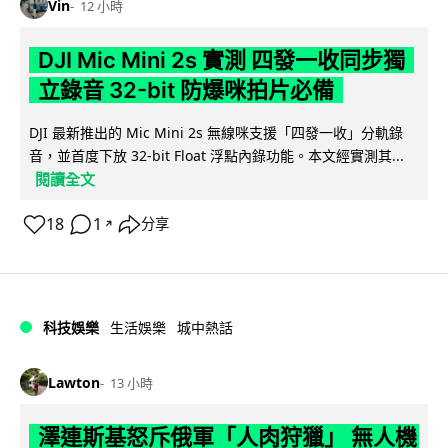
Vin
12 小時
DJI Mic Mini 2s 實測 四發一收同步獨
立錄音 32-bit 防爆咪拍片必備
DJI 最新推出的 Mic Mini 2s 無線咪支援「四發一收」分軌錄
音，並首度下放 32-bit Float 浮點內錄功能。本文經實測其...
閱讀全文
18
1
分享
↗
科技娛樂
生活娛樂
城中熱話
Lawton
13 小時
澤連斯基怒斥俄軍「人肉狩獵」 無人機