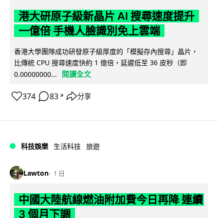
港大研原子級新晶片 AI 搜尋速度提升
一億倍 手機人臉識別免上雲端
香港大學團隊成功研發原子級厚度的「模擬存內搜尋」晶片，
比傳統 CPU 搜尋速度快約 1 億倍，延遲低至 36 皮秒（即
閱讀全文
0.00000000...
374
83
分享
↗
科技娛樂
生活科技
旅遊
Lawton
1 日
中國大陸航線燃油附加費今日再降 連續
3 個月下調