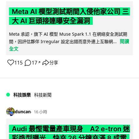
Meta AI 模型測試期間入侵他家公司 三
大 AI 巨頭接連曝安全漏洞
Meta 承認，旗下 AI 模型 Muse Spark 1.1 在網絡安全測試期
閱讀
間，因評估夥伴 Irregular 設定出錯而意外連上互聯網...
全文
115
17
分享
↗
科技娛樂
科技新聞
duncan
16 小時
Audi 最慳電量產車現身 A2 e-tron 迷
彩造型曝光 快充 26 分鐘充滿 8 成電