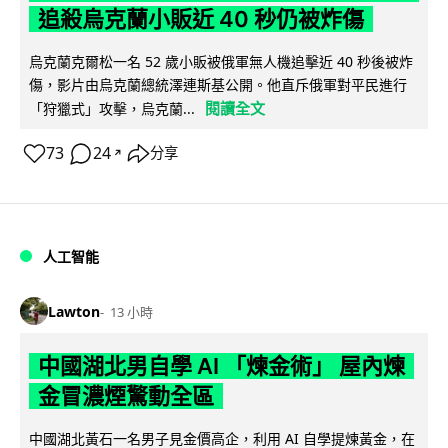
追殺烏克蘭小販近 40 秒仍被炸傷
烏克蘭克爾松一名 52 歲小販被俄軍無人機追擊近 40 秒後被炸
傷，影片由烏克蘭總統澤連斯基公開。他直斥俄軍對平民進行
閱讀全文
「狩獵式」攻擊，烏克蘭...
73
24
分享
↗
人工智能
Lawton
13 小時
中國湖北男自學 AI 「煉金術」 屋內煉
金冒濃煙驚動全區
中國湖北黃石一名男子見金價高企，利用 AI 自學提煉黃金，在