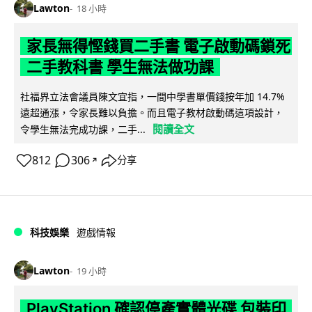
Lawton
18 小時
家長無得慳錢買二手書 電子啟動碼鎖死
二手教科書 學生無法做功課
社福界立法會議員陳文宜指，一間中學書單價錢按年加 14.7%
遠超通漲，令家長難以負擔。而且電子教材啟動碼這項設計，
閱讀全文
令學生無法完成功課，二手...
812
306
分享
↗
科技娛樂
遊戲情報
Lawton
19 小時
PlayStation 確認停產實體光碟 包裝印