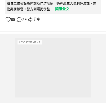
租住單位私設高壓爐及作坊冶煉，過程產生大量刺鼻濃煙，驚
閱讀全文
動鄰居報警。警方到場揭發整...
88
7
分享
↗
ADVERTISEMENT