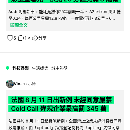
Audi 呢部新車，能耗竟然係25年前嘅一半。 A2 e-tron 風阻低
至0.24，每百公里只需12.8 kWh，一度電行到7.8公里。6...
閱讀全文
6
1
分享
↗
科技娛樂
生活娛樂
城中熱話
Vin
17 小時
法國 8 月 11 日出新例 未經同意嚴禁
Cold Call 違規企業最高罰 345 萬
法國將於 8 月 11 日起實施新例，全面禁止企業未經消費者同意
致電推銷，由「opt-out」拒接登記制轉為「opt-in」先徵同意