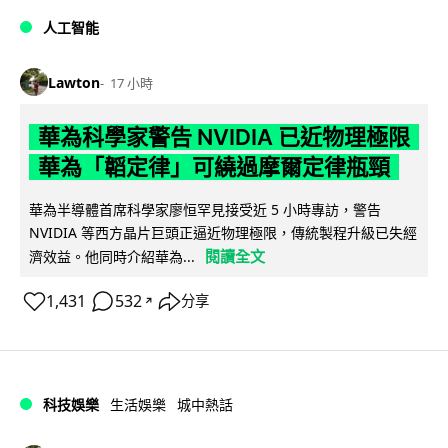
人工智能
Lawton
17 小時
華為科學家警告 NVIDIA 已近物理極限
華為「韜定律」可繞過摩爾定律瓶頸
華為半導體首席科學家廖恒罕見接受近 5 小時專訪，警告
NVIDIA 等西方晶片巨頭正逼近物理極限，傳統製程升級已失經
閱讀全文
濟效益。他同時介紹華為...
1,431
532
分享
↗
科技娛樂
生活娛樂
城中熱話