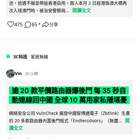
池，拾遺不報並帶返香港自用。兩人本月 2 日經港珠澳大橋再
閱讀全文
次入境澳門時，被治安警察局...
475
65
分享
↗
3C科技
家居無線
Vin
20 小時
逾 20 款平價路由器爆後門 每 35 秒自
動連線回中國 全球 10 萬用家私隱堪憂
網絡安全公司 VulnCheck 揭發中國智博通電子（Zbtlink）生產
閱
的 20 多款路由器內置後門程式「Endlessdoors」（無盡...
讀全文