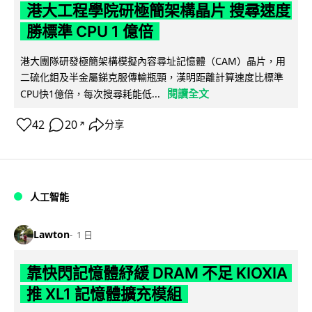
港大工程學院研極簡架構晶片 搜尋速度
勝標準 CPU 1 億倍
港大團隊研發極簡架構模擬內容尋址記憶體（CAM）晶片，用
二硫化鉬及半金屬銻克服傳輸瓶頸，漢明距離計算速度比標準
閱讀全文
CPU快1億倍，每次搜尋耗能低...
42
20
分享
↗
人工智能
Lawton
1 日
靠快閃記憶體紓緩 DRAM 不足 KIOXIA
推 XL1 記憶體擴充模組