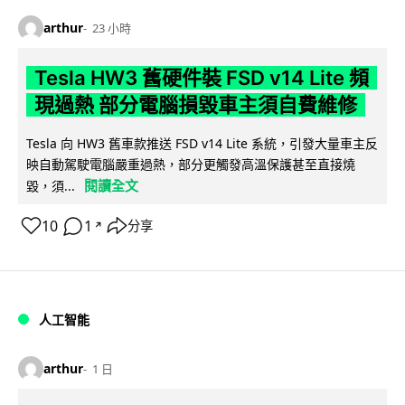
arthur
23 小時
Tesla HW3 舊硬件裝 FSD v14 Lite 頻
現過熱 部分電腦損毀車主須自費維修
Tesla 向 HW3 舊車款推送 FSD v14 Lite 系統，引發大量車主反
映自動駕駛電腦嚴重過熱，部分更觸發高溫保護甚至直接燒
閱讀全文
毀，須...
10
1
分享
↗
人工智能
arthur
1 日