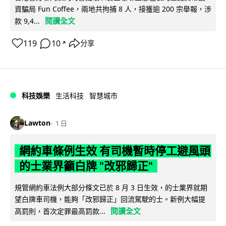
資騙局 Fun Coffee，兩地共拘捕 8 人，接獲逾 200 宗舉報，涉
閱讀全文
款 9,4...
119
10
分享
↗
科技娛樂
生活科技
智慧城市
Lawton
1 日
網約車條例生效 有司機暫時停工避風頭
的士業界籲白牌 "改邪歸正"
規管網約車法例大部分條文已於 8 月 3 日生效，的士業界就期
望白牌車司機，能夠「改邪歸正」回流駕駛的士。新例大幅提
閱讀全文
高罰則，首次定罪最高罰款...