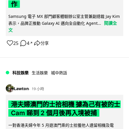
作
Samsung 電子 MX 部門顧客體驗辦公室主管兼副總裁 Jay Kim
閱讀全
表示，品牌正推動 Galaxy AI 邁向全自動化 Agent...
文
25
4
分享
↗
科技娛樂
生活娛樂
城中熱話
Lawton
19 小時
港夫婦澳門的士拾相機 據為己有被的士
Cam 睇到 2 個月後再入境被捕
一對香港夫婦今年 5 月遊澳門乘的士拾獲他人遺留相機及電