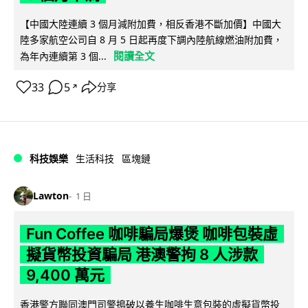
【中國大陸連續 3 個月減附加費，相反香港不斷加價】中國大
陸多家航空公司自 8 月 5 日起再度下調內陸航線燃油附加費，
閱讀全文
為年內連續第 3 個...
33
5
分享
↗
科技娛樂
生活科技
區塊鏈
Lawton
1 日
Fun Coffee 咖啡騙局爆煲 咖啡包裝虛
擬貨幣投資騙局 港澳警拘 8 人涉款
9,400 萬元
香港警方聯同澳門司警搗破以養生咖啡生意包裝的虛擬貨幣投