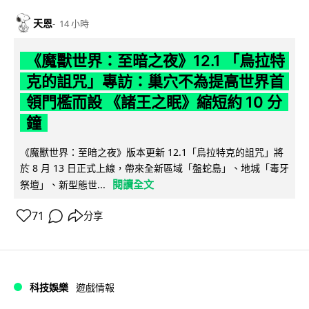
天恩
14 小時
《魔獸世界：至暗之夜》12.1 「烏拉特
克的詛咒」專訪：巢穴不為提高世界首
領門檻而設 《諸王之眠》縮短約 10 分
鐘
《魔獸世界：至暗之夜》版本更新 12.1「烏拉特克的詛咒」將
於 8 月 13 日正式上線，帶來全新區域「盤蛇島」、地城「毒牙
閱讀全文
祭壇」、新型態世...
71
分享
科技娛樂
遊戲情報