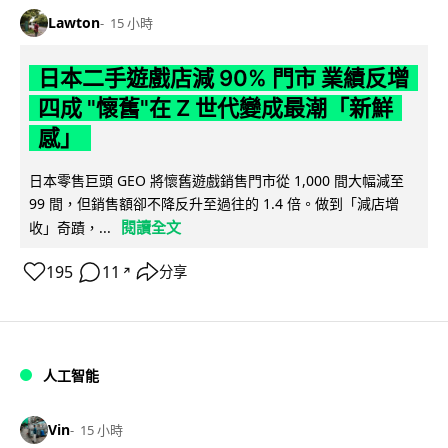
Lawton
15 小時
日本二手遊戲店減 90% 門市 業績反增
四成 "懷舊"在 Z 世代變成最潮「新鮮
感」
日本零售巨頭 GEO 將懷舊遊戲銷售門市從 1,000 間大幅減至
99 間，但銷售額卻不降反升至過往的 1.4 倍。做到「減店增
閱讀全文
收」奇蹟，...
195
11
分享
↗
人工智能
Vin
15 小時