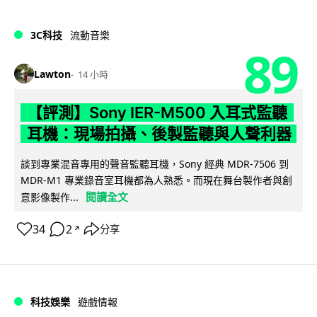
3C科技
流動音樂
89
Lawton
14 小時
【評測】Sony IER-M500 入耳式監聽
耳機：現場拍攝、後製監聽與人聲利器
談到專業混音專用的聲音監聽耳機，Sony 經典 MDR-7506 到
MDR-M1 專業錄音室耳機都為人熟悉。而現在舞台製作者與創
閱讀全文
意影像製作...
34
2
分享
↗
科技娛樂
遊戲情報