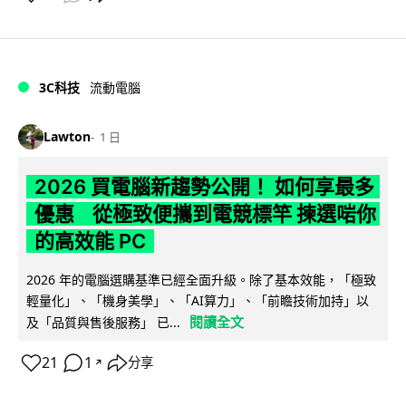
3C科技
流動電腦
Lawton
1 日
2026 買電腦新趨勢公開！ 如何享最多
優惠 從極致便攜到電競標竿 揀選啱你
的高效能 PC
2026 年的電腦選購基準已經全面升級。除了基本效能，「極致
輕量化」、「機身美學」、「AI算力」、「前瞻技術加持」以
閱讀全文
及「品質與售後服務」 已...
21
1
分享
↗