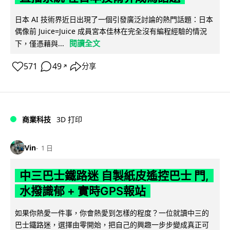
日本 AI 技術界近日出現了一個引發廣泛討論的熱門話題：日本
偶像前 Juice=Juice 成員宮本佳林在完全沒有編程經驗的情況
閱讀全文
下，僅憑藉與...
571
49
分享
↗
商業科技
3D 打印
Vin
1 日
中三巴士鐵路迷 自製紙皮遙控巴士 門,
水撥識郁 + 實時GPS報站
如果你熱愛一件事，你會熱愛到怎樣的程度？一位就讀中三的
巴士鐵路迷，選擇由零開始，把自己的興趣一步步變成真正可