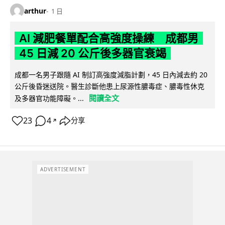
arthur
1 日
AI 減肥餐單配合高強度操練 成都男
45 日減 20 公斤後多器官衰竭
成都一名男子跟隨 AI 制訂高強度減脂計劃，45 日內減去約 20
公斤後昏迷送院。醫生診斷他患上尿源性膿毒症、膿毒性休克
閱讀全文
及多器官功能障礙。...
23
4
分享
↗
ADVERTISEMENT