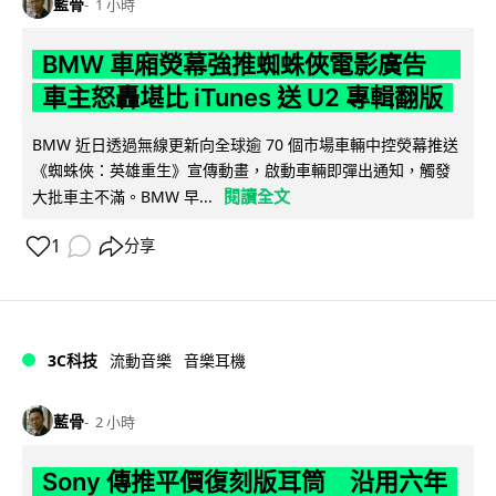
藍骨
1 小時
BMW 車廂熒幕強推蜘蛛俠電影廣告
車主怒轟堪比 iTunes 送 U2 專輯翻版
BMW 近日透過無線更新向全球逾 70 個市場車輛中控熒幕推送
《蜘蛛俠：英雄重生》宣傳動畫，啟動車輛即彈出通知，觸發
閱讀全文
大批車主不滿。BMW 早...
1
分享
3C科技
流動音樂
音樂耳機
藍骨
2 小時
Sony 傳推平價復刻版耳筒 沿用六年