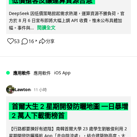
低價搶客反釀運算資源告急
DeepSeek 因低價策略掀起需求熱潮，運算資源不勝負荷，官
方於 8 月 6 日宣布即將大幅上調 API 收費，惟未公布具體加
閱讀全文
幅。事件與...
53
16
分享
↗
iOS App
應用軟件
應用軟件
Lawton
11 小時
首爾大生 2 星期開發防曬地圖 一日暴增
2 萬人下載衝榜首
【行路都要揀好有遮陰】南韓首爾大學 23 歲學生劉敏俊利用 2
星期開發防曬導航 App「走向陰涼處」，結合建築物高度、太