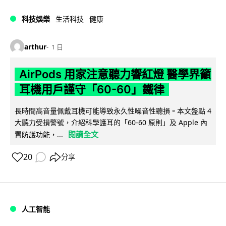
科技娛樂
生活科技
健康
arthur
1 日
AirPods 用家注意聽力響紅燈 醫學界籲
耳機用戶謹守「60-60」鐵律
長時間高音量佩戴耳機可能導致永久性噪音性聽損。本文盤點 4
大聽力受損警號，介紹科學護耳的「60-60 原則」及 Apple 內
閱讀全文
置防護功能，...
20
分享
人工智能