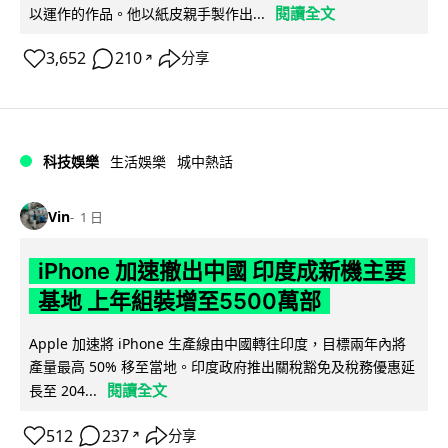
閱讀全文
以運作的作品。他以紙皮親手製作出...
3,652
210
分享
↗
科技娛樂
生活娛樂
城中熱話
Vin
1 日
iPhone 加速撤出中國 印度成新機主要
基地 上年組裝增至5500萬部
Apple 加速將 iPhone 生產線由中國轉往印度，目標兩年內將
產量最高 50% 移至當地。印度政府推出關稅豁免及稅務優惠延
閱讀全文
長至 204...
512
237
分享
↗