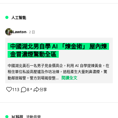
人工智能
Lawton
2 日
中國湖北男自學 AI 「煉金術」 屋內煉
金冒濃煙驚動全區
中國湖北黃石一名男子見金價高企，利用 AI 自學提煉黃金，在
租住單位私設高壓爐及作坊冶煉，過程產生大量刺鼻濃煙，驚
閱讀全文
動鄰居報警。警方到場揭發整...
113
8
分享
↗
3C科技
流動音樂