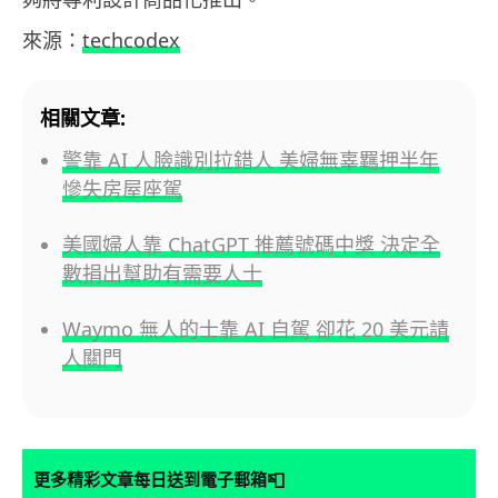
來源：
techcodex
相關文章:
警靠 AI 人臉識別拉錯人 美婦無辜羈押半年
慘失房屋座駕
美國婦人靠 ChatGPT 推薦號碼中獎 決定全
數捐出幫助有需要人士
Waymo 無人的士靠 AI 自駕 卻花 20 美元請
人關門
📮
更多精彩文章每日送到電子郵箱