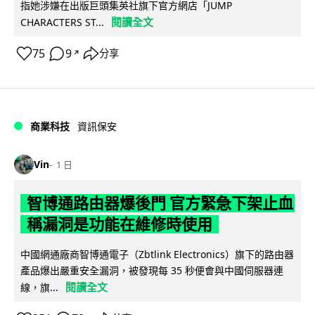
指她涉嫌在出版巨頭集英社旗下官方網店「JUMP
閱讀全文
CHARACTERS ST...
75
9
分享
↗
商業科技
資訊保安
Vin
1 日
智博通路由器爆後門 官方緊急下架止血
稱漏洞是功能在維修時使用
中國網通廠商智博通電子（Zbtlink Electronics）旗下的路由器
產品爆出嚴重安全漏洞，被發現每 35 秒便會與中國伺服器連
閱讀全文
線，旗...