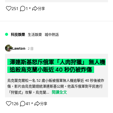
251
1
分享
↗
科技娛樂
生活娛樂
城中熱話
Lawton
2 日
澤連斯基怒斥俄軍「人肉狩獵」 無人機
追殺烏克蘭小販近 40 秒仍被炸傷
烏克蘭克爾松一名 52 歲小販被俄軍無人機追擊近 40 秒後被炸
傷，影片由烏克蘭總統澤連斯基公開。他直斥俄軍對平民進行
閱讀全文
「狩獵式」攻擊，烏克蘭...
126
41
分享
↗