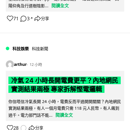
閱讀全文
陽仰角及行道樹陰影...
71
3
分享
↗
科技娛樂
科技新聞
arthur
12 小時
冷氣 24 小時長開電費更平？內地網民
實測結果兩極 專家拆解慳電邏輯
你信唔信冷氣長開 24 小時，電費反而平過開開關關？內地網民
實測結果兩極，有人一個月電費只需 118 元人民幣，有人飆到
閱讀全文
過千。電力部門話不能...
28
分享