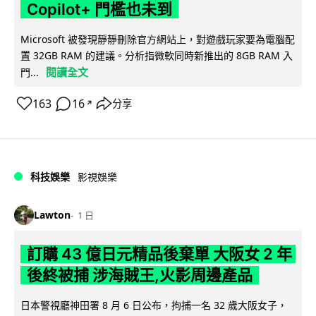
Copilot+ 門檻也未到
Microsoft 被發現靜靜刪除官方網站上，對遊戲玩家要為電腦配
置 32GB RAM 的建議。分析指微軟同時新推出的 8GB RAM 入
閱讀全文
門...
163
16
分享
↗
科技娛樂
影視娛樂
Lawton
1 日
訂購 43 億日元精品後棄單 大阪女 2 年
後終被捕 涉海賊王,火影周邊產品
日本警視廳神田署 8 月 6 日公布，拘捕一名 32 歲大阪女子，