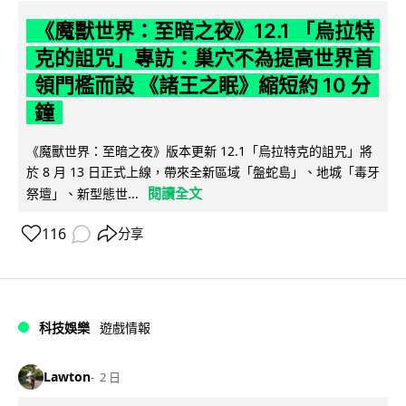
《魔獸世界：至暗之夜》12.1 「烏拉特
克的詛咒」專訪：巢穴不為提高世界首
領門檻而設 《諸王之眠》縮短約 10 分
鐘
《魔獸世界：至暗之夜》版本更新 12.1「烏拉特克的詛咒」將
於 8 月 13 日正式上線，帶來全新區域「盤蛇島」、地城「毒牙
閱讀全文
祭壇」、新型態世...
116
分享
科技娛樂
遊戲情報
Lawton
2 日