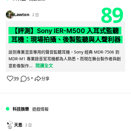
89
Lawton
2 日
【評測】Sony IER-M500 入耳式監聽
耳機：現場拍攝、後製監聽與人聲利器
談到專業混音專用的聲音監聽耳機，Sony 經典 MDR-7506 到
MDR-M1 專業錄音室耳機都為人熟悉。而現在舞台製作者與創
閱讀全文
意影像製作...
39
5
分享
↗
科技娛樂
遊戲情報
天恩
2 日