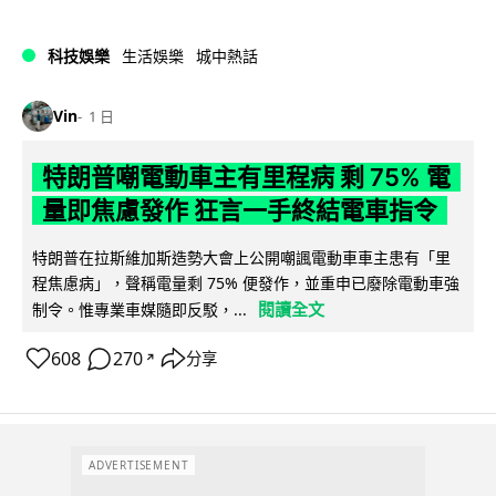
科技娛樂
生活娛樂
城中熱話
Vin
1 日
特朗普嘲電動車主有里程病 剩 75% 電
量即焦慮發作 狂言一手終結電車指令
特朗普在拉斯維加斯造勢大會上公開嘲諷電動車車主患有「里
程焦慮病」，聲稱電量剩 75% 便發作，並重申已廢除電動車強
閱讀全文
制令。惟專業車媒隨即反駁，...
608
270
分享
↗
ADVERTISEMENT