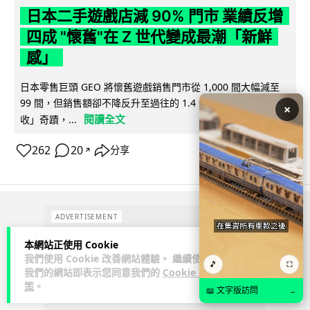
日本二手遊戲店減 90% 門市 業績反增
四成 "懷舊"在 Z 世代變成最潮「新鮮
感」
日本零售巨頭 GEO 將懷舊遊戲銷售門市從 1,000 間大幅減至
99 間，但銷售額卻不降反升至過往的 1.4 倍。做到「減店增
×
閱讀全文
收」奇蹟，...
262
20
分享
↗
ADVERTISEMENT
本網站正使用 Cookie
我們使用 Cookie 改善網站體驗。 繼續使用
🎵
⛶
我們的網站即表示您同意我們的
Cookie 政
策
。
📖 文字版訪問
→