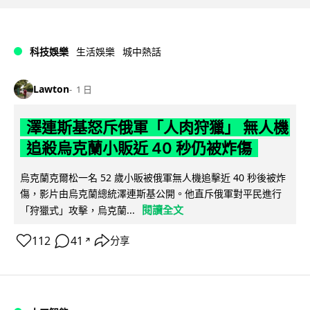
科技娛樂
生活娛樂
城中熱話
Lawton
1 日
澤連斯基怒斥俄軍「人肉狩獵」 無人機
追殺烏克蘭小販近 40 秒仍被炸傷
烏克蘭克爾松一名 52 歲小販被俄軍無人機追擊近 40 秒後被炸
傷，影片由烏克蘭總統澤連斯基公開。他直斥俄軍對平民進行
閱讀全文
「狩獵式」攻擊，烏克蘭...
112
41
分享
↗