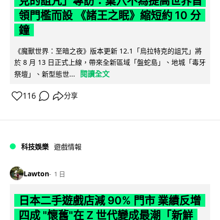
克的詛咒」專訪：巢穴不為提高世界首
領門檻而設 《諸王之眠》縮短約 10 分
鐘
《魔獸世界：至暗之夜》版本更新 12.1「烏拉特克的詛咒」將
於 8 月 13 日正式上線，帶來全新區域「盤蛇島」、地城「毒牙
閱讀全文
祭壇」、新型態世...
116
分享
科技娛樂
遊戲情報
Lawton
1 日
日本二手遊戲店減 90% 門市 業績反增
四成 "懷舊"在 Z 世代變成最潮「新鮮