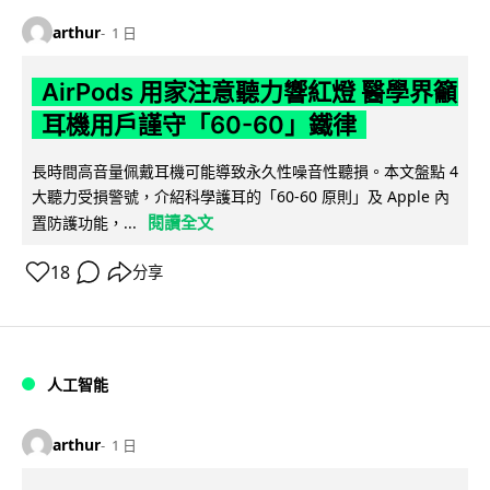
arthur
1 日
AirPods 用家注意聽力響紅燈 醫學界籲
耳機用戶謹守「60-60」鐵律
長時間高音量佩戴耳機可能導致永久性噪音性聽損。本文盤點 4
大聽力受損警號，介紹科學護耳的「60-60 原則」及 Apple 內
閱讀全文
置防護功能，...
18
分享
人工智能
arthur
1 日