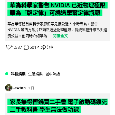
華為科學家警告 NVIDIA 已近物理極限
華為「韜定律」可繞過摩爾定律瓶頸
華為半導體首席科學家廖恒罕見接受近 5 小時專訪，警告
NVIDIA 等西方晶片巨頭正逼近物理極限，傳統製程升級已失經
閱讀全文
濟效益。他同時介紹華為...
1,587
601
分享
↗
科技娛樂
生活娛樂
城中熱話
Lawton
1 日
家長無得慳錢買二手書 電子啟動碼鎖死
二手教科書 學生無法做功課