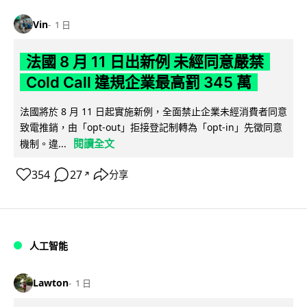
Vin
1 日
法國 8 月 11 日出新例 未經同意嚴禁
Cold Call 違規企業最高罰 345 萬
法國將於 8 月 11 日起實施新例，全面禁止企業未經消費者同意
致電推銷，由「opt-out」拒接登記制轉為「opt-in」先徵同意
閱讀全文
機制。違...
354
27
分享
↗
人工智能
Lawton
1 日