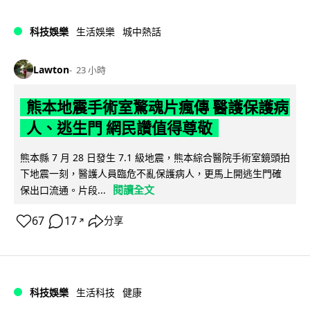
科技娛樂
生活娛樂
城中熱話
Lawton
23 小時
熊本地震手術室驚魂片瘋傳 醫護保護病
人、逃生門 網民讚值得尊敬
熊本縣 7 月 28 日發生 7.1 級地震，熊本綜合醫院手術室鏡頭拍
下地震一刻，醫護人員臨危不亂保護病人，更馬上開逃生門確
閱讀全文
保出口流通。片段...
67
17
分享
↗
科技娛樂
生活科技
健康