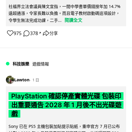
社福界立法會議員陳文宜指，一間中學書單價錢按年加 14.7%
遠超通漲，令家長難以負擔。而且電子教材啟動碼這項設計，
閱讀全文
令學生無法完成功課，二手...
975
378
分享
↗
科技娛樂
遊戲情報
Lawton
1 日
PlayStation 確認停產實體光碟 包裝印
出重要通告 2028 年 1 月後不出光碟遊
戲
Sony 已在 PS5 主機包裝加貼提示貼紙，重申官方 7 月已公布