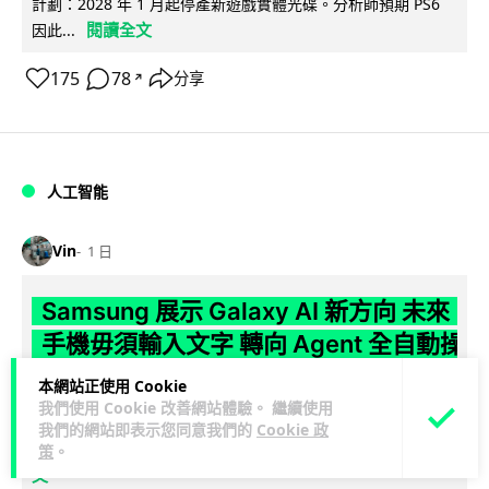
計劃：2028 年 1 月起停產新遊戲實體光碟。分析師預期 PS6
閱讀全文
因此...
175
78
分享
↗
人工智能
Vin
1 日
Samsung 展示 Galaxy AI 新方向 未來
手機毋須輸入文字 轉向 Agent 全自動操
作
本網站正使用 Cookie
我們使用 Cookie 改善網站體驗。 繼續使用
Samsung 電子 MX 部門顧客體驗辦公室主管兼副總裁 Jay Kim
我們的網站即表示您同意我們的
Cookie 政
閱讀全
表示，品牌正推動 Galaxy AI 邁向全自動化 Agent...
策
。
文