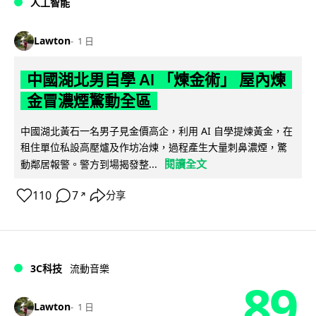
人工智能
Lawton
1 日
中國湖北男自學 AI 「煉金術」 屋內煉
金冒濃煙驚動全區
中國湖北黃石一名男子見金價高企，利用 AI 自學提煉黃金，在
租住單位私設高壓爐及作坊冶煉，過程產生大量刺鼻濃煙，驚
閱讀全文
動鄰居報警。警方到場揭發整...
110
7
分享
↗
3C科技
流動音樂
89
Lawton
1 日