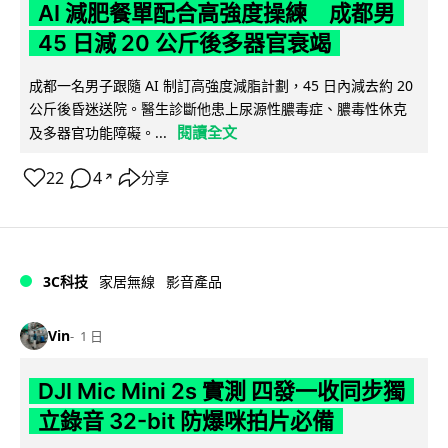
AI 減肥餐單配合高強度操練 成都男
45 日減 20 公斤後多器官衰竭
成都一名男子跟隨 AI 制訂高強度減脂計劃，45 日內減去約 20
公斤後昏迷送院。醫生診斷他患上尿源性膿毒症、膿毒性休克
閱讀全文
及多器官功能障礙。...
22
4
分享
↗
3C科技
家居無線
影音產品
Vin
1 日
DJI Mic Mini 2s 實測 四發一收同步獨
立錄音 32-bit 防爆咪拍片必備