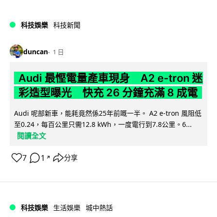
科技娛樂
科技新聞
duncan
1 日
Audi 最慳電量產車現身 A2 e-tron 迷
彩造型曝光 快充 26 分鐘充滿 8 成電
Audi 呢部新車，能耗竟然係25年前嘅一半。 A2 e-tron 風阻低
至0.24，每百公里只需12.8 kWh，一度電行到7.8公里。6...
閱讀全文
7
1
分享
↗
科技娛樂
生活娛樂
城中熱話