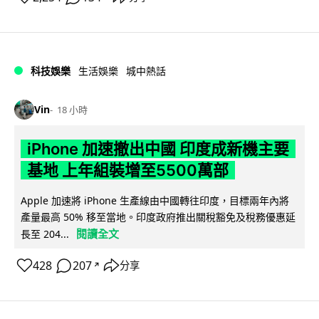
科技娛樂
生活娛樂
城中熱話
Vin
18 小時
iPhone 加速撤出中國 印度成新機主要
基地 上年組裝增至5500萬部
Apple 加速將 iPhone 生產線由中國轉往印度，目標兩年內將
產量最高 50% 移至當地。印度政府推出關稅豁免及稅務優惠延
閱讀全文
長至 204...
428
207
分享
↗