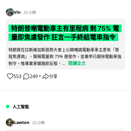
Vin
22 小時
特朗普嘲電動車主有里程病 剩 75% 電
量即焦慮發作 狂言一手終結電車指令
特朗普在拉斯維加斯造勢大會上公開嘲諷電動車車主患有「里
程焦慮病」，聲稱電量剩 75% 便發作，並重申已廢除電動車強
閱讀全文
制令。惟專業車媒隨即反駁，...
553
249
分享
↗
人工智能
Lawton
22 小時