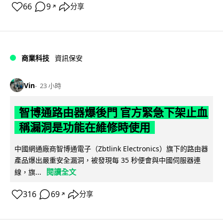
66
9
分享
↗
商業科技
資訊保安
Vin
23 小時
智博通路由器爆後門 官方緊急下架止血
稱漏洞是功能在維修時使用
中國網通廠商智博通電子（Zbtlink Electronics）旗下的路由器
產品爆出嚴重安全漏洞，被發現每 35 秒便會與中國伺服器連
閱讀全文
線，旗...
316
69
分享
↗