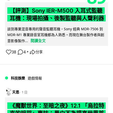
【評測】Sony IER-M500 入耳式監聽
耳機：現場拍攝、後製監聽與人聲利器
談到專業混音專用的聲音監聽耳機，Sony 經典 MDR-7506 到
MDR-M1 專業錄音室耳機都為人熟悉。而現在舞台製作者與創
閱讀全文
意影像製作...
38
4
分享
↗
科技娛樂
遊戲情報
天恩
1 日
《魔獸世界：至暗之夜》12.1 「烏拉特