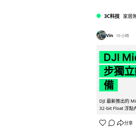
3C科技
家居
Vin
10 小時
DJI M
步獨立錄
備
DJI 最新推出的 
32-bit Float
分享