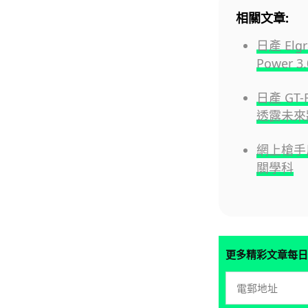
相關文章:
日產 Elg
Power 
日產 GT
透露未來
網上槍手用
關學科
更多精彩文章每日