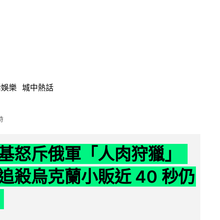
活娛樂
城中熱話
時
基怒斥俄軍「人肉狩獵」
追殺烏克蘭小販近 40 秒仍