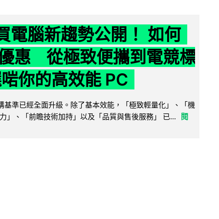
6 買電腦新趨勢公開！ 如何
優惠 從極致便攜到電競標
選啱你的高效能 PC
腦選購基準已經全面升級。除了基本效能，「極致輕量化」、「機
力」、「前瞻技術加持」以及「品質與售後服務」 已...
閱