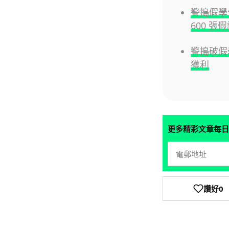
警搗假學
600 張
警搗破假
獲利
更多精彩文章每日
讚好
0