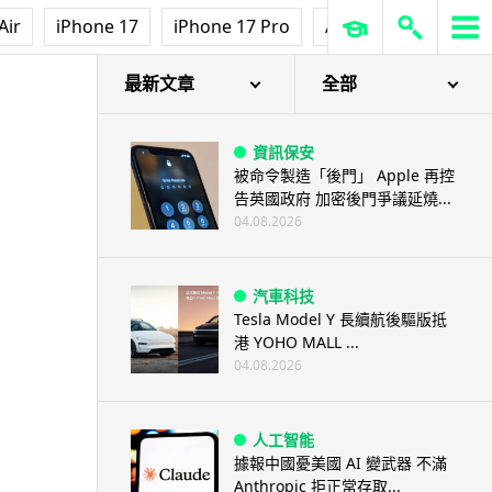
Air
iPhone 17
iPhone 17 Pro
AirPods Pro 3
Ap
最新文章
全部
資訊保安
被命令製造「後門」 Apple 再控
告英國政府 加密後門爭議延燒...
04.08.2026
汽車科技
Tesla Model Y 長續航後驅版抵
港 YOHO MALL ...
04.08.2026
人工智能
據報中國憂美國 AI 變武器 不滿
Anthropic 拒正常存取...