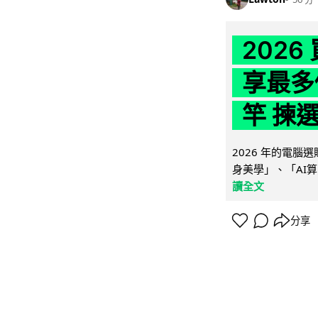
202
享最多
竿 揀
2026 年的電
身美學」、「AI算
讀全文
分享