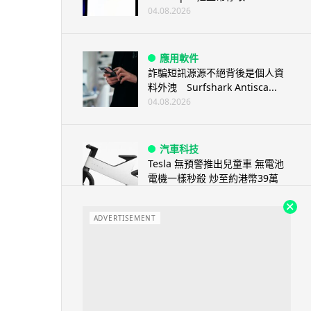
04.08.2026
應用軟件
詐騙短訊源源不絕背後是個人資
料外洩 Surfshark Antisca...
04.08.2026
汽車科技
Tesla 無預警推出兒童車 無電池
電機一樣秒殺 炒至約港幣39萬
04.08.2026
ADVERTISEMENT
iPhone app
歐盟再發功 Apple 終答應
iPhone 跨機剪貼簿將可貼 ...
04.08.2026