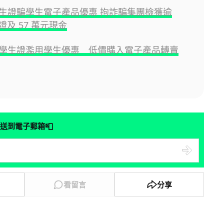
生證騙學生電子產品優惠 拘詐騙集團檢獲逾
假證及 57 萬元現金
學生證濫用學生優惠 低價購入電子產品轉賣
📮
送到電子郵箱
看留言
分享