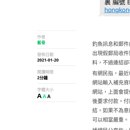
作者
藍骨
釣魚訊息和郵件
出現假郵局收件
發佈日期
2021-01-20
料，不過連結卻
閱讀時間
有網民指，最近
2分鐘
網站輸入補充資
字體大小
網站，上面會提
A
A
A
後要求付款。付款
結，如果不為意的
可以相當嚴重。