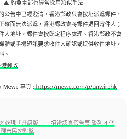
▲ 釣魚電郵也經常採用類似手法
的公告中已經澄清，香港郵政只會按址派遞郵件，
正確而無法派遞，香港郵政會將郵件退回寄件人；
件人地址，郵件會按既定程序處理。香港郵政不會
媒體或手機短訊要求收件人確認或提供收件地址，
料。
香港郵政
hk Mewe 專頁 :
https://mewe.com/p/unwirehk
肉乾現「升級版」 三招辨認真假告票 警列 4 個
提醒市民勿點擊