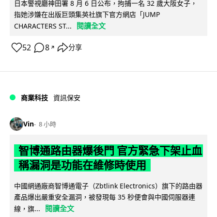
日本警視廳神田署 8 月 6 日公布，拘捕一名 32 歲大阪女子，
指她涉嫌在出版巨頭集英社旗下官方網店「JUMP
閱讀全文
CHARACTERS ST...
52
8
分享
↗
商業科技
資訊保安
Vin
8 小時
智博通路由器爆後門 官方緊急下架止血
稱漏洞是功能在維修時使用
中國網通廠商智博通電子（Zbtlink Electronics）旗下的路由器
產品爆出嚴重安全漏洞，被發現每 35 秒便會與中國伺服器連
閱讀全文
線，旗...