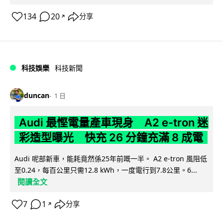
134
20
分享
↗
科技娛樂
科技新聞
duncan
1 日
Audi 最慳電量產車現身 A2 e-tron 迷
彩造型曝光 快充 26 分鐘充滿 8 成電
Audi 呢部新車，能耗竟然係25年前嘅一半。 A2 e-tron 風阻低
至0.24，每百公里只需12.8 kWh，一度電行到7.8公里。6...
閱讀全文
7
1
分享
↗