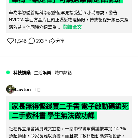
華為半導體首席科學家廖恒罕見接受近 5 小時專訪，警告
NVIDIA 等西方晶片巨頭正逼近物理極限，傳統製程升級已失經
閱讀全文
濟效益。他同時介紹華為...
1,546
593
分享
↗
科技娛樂
生活娛樂
城中熱話
Lawton
1 日
家長無得慳錢買二手書 電子啟動碼鎖死
二手教科書 學生無法做功課
社福界立法會議員陳文宜指，一間中學書單價錢按年加 14.7%
遠超通漲，令家長難以負擔。而且電子教材啟動碼這項設計，