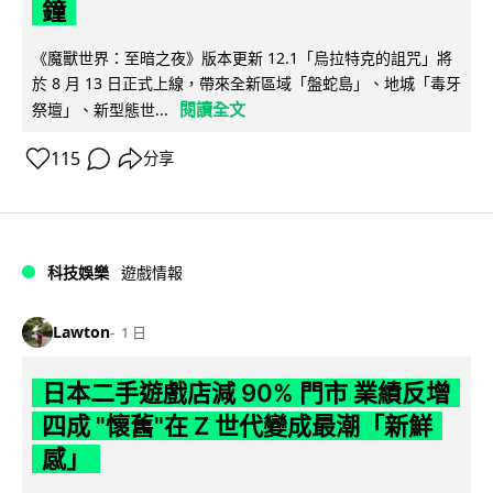
鐘
《魔獸世界：至暗之夜》版本更新 12.1「烏拉特克的詛咒」將
於 8 月 13 日正式上線，帶來全新區域「盤蛇島」、地城「毒牙
閱讀全文
祭壇」、新型態世...
115
分享
科技娛樂
遊戲情報
Lawton
1 日
日本二手遊戲店減 90% 門市 業績反增
四成 "懷舊"在 Z 世代變成最潮「新鮮
感」