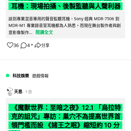
耳機：現場拍攝、後製監聽與人聲利器
談到專業混音專用的聲音監聽耳機，Sony 經典 MDR-7506 到
MDR-M1 專業錄音室耳機都為人熟悉。而現在舞台製作者與創
閱讀全文
意影像製作...
36
4
分享
↗
科技娛樂
遊戲情報
天恩
1 日
《魔獸世界：至暗之夜》12.1 「烏拉特
克的詛咒」專訪：巢穴不為提高世界首
領門檻而設 《諸王之眠》縮短約 10 分