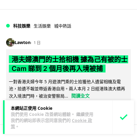
科技娛樂
生活娛樂
城中熱話
Lawton
1 日
港夫婦澳門的士拾相機 據為己有被的士
Cam 睇到 2 個月後再入境被捕
一對香港夫婦今年 5 月遊澳門乘的士拾獲他人遺留相機及電
池，拾遺不報並帶返香港自用。兩人本月 2 日經港珠澳大橋再
閱讀全文
次入境澳門時，被治安警察局...
本網站正使用 Cookie
532
75
分享
↗
我們使用 Cookie 改善網站體驗。 繼續使用
我們的網站即表示您同意我們的
Cookie 政
策
。