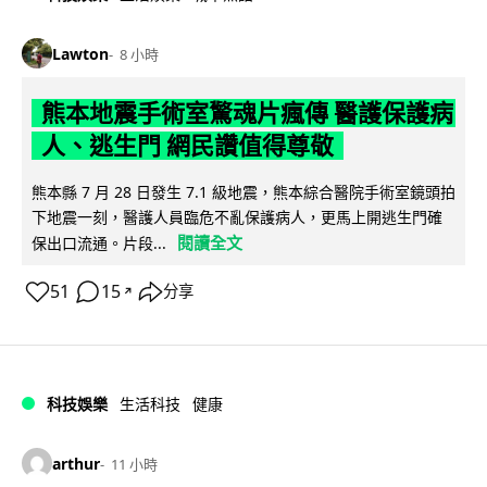
Lawton
8 小時
熊本地震手術室驚魂片瘋傳 醫護保護病
人、逃生門 網民讚值得尊敬
熊本縣 7 月 28 日發生 7.1 級地震，熊本綜合醫院手術室鏡頭拍
下地震一刻，醫護人員臨危不亂保護病人，更馬上開逃生門確
閱讀全文
保出口流通。片段...
51
15
分享
↗
科技娛樂
生活科技
健康
arthur
11 小時