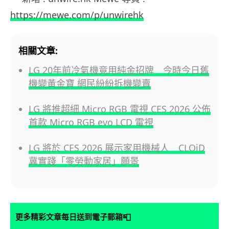
https://mewe.com/p/unwirehk
相關文章:
LG 20年前冷氣機竟用純金招牌 今時今日舊
機變黃金寶 網民紛紛拆機變賣
LG 將推超細 Micro RGB 電視 CES 2026 公佈
首款 Micro RGB evo LCD 電視
LG 將於 CES 2026 展示家用機械人 CLOiD
冀實踐「零勞動家居」願景
📮
更多精彩文章每日送到電子郵箱