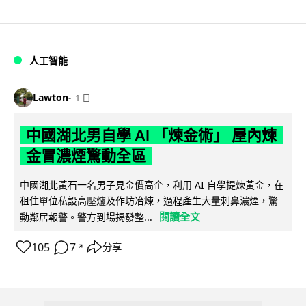
人工智能
Lawton
1 日
中國湖北男自學 AI 「煉金術」 屋內煉
金冒濃煙驚動全區
中國湖北黃石一名男子見金價高企，利用 AI 自學提煉黃金，在
租住單位私設高壓爐及作坊冶煉，過程產生大量刺鼻濃煙，驚
閱讀全文
動鄰居報警。警方到場揭發整...
105
7
分享
↗