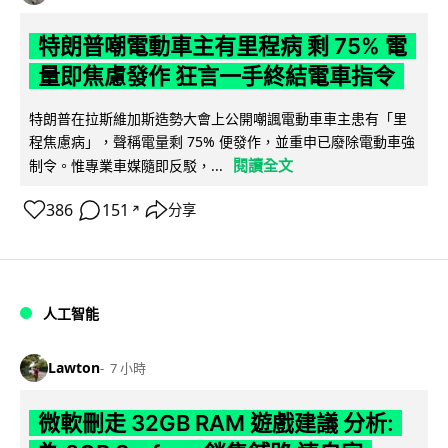
特朗普嘲電動車主有里程病 剩 75% 電
量即焦慮發作 狂言一手終結電車指令
特朗普在拉斯維加斯造勢大會上公開嘲諷電動車車主患有「里
程焦慮病」，聲稱電量剩 75% 便發作，並重申已廢除電動車強
閱讀全文
制令。惟專業車媒隨即反駁，...
386
151
分享
↗
人工智能
Lawton
7 小時
微軟刪走 32GB RAM 遊戲建議 分析: