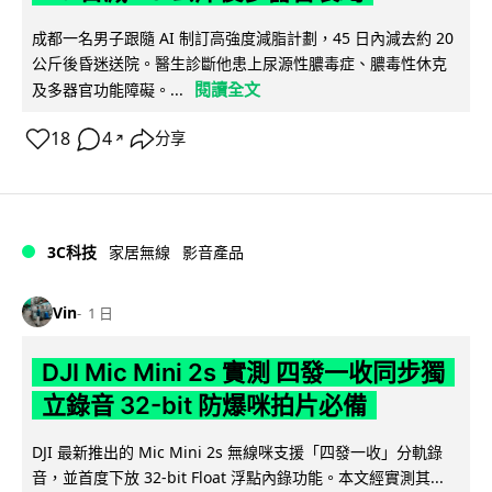
成都一名男子跟隨 AI 制訂高強度減脂計劃，45 日內減去約 20
公斤後昏迷送院。醫生診斷他患上尿源性膿毒症、膿毒性休克
閱讀全文
及多器官功能障礙。...
18
4
分享
↗
3C科技
家居無線
影音產品
Vin
1 日
DJI Mic Mini 2s 實測 四發一收同步獨
立錄音 32-bit 防爆咪拍片必備
DJI 最新推出的 Mic Mini 2s 無線咪支援「四發一收」分軌錄
音，並首度下放 32-bit Float 浮點內錄功能。本文經實測其...