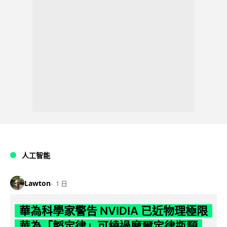
人工智能
Lawton
1 日
華為科學家警告 NVIDIA 已近物理極限
華為「韜定律」可繞過摩爾定律瓶頸