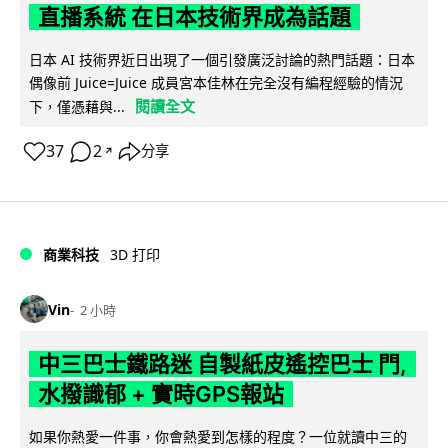
直播系統 在日本技術界成為話題
日本 AI 技術界近日出現了一個引發廣泛討論的熱門話題：日本
偶像前 Juice=Juice 成員宮本佳林在完全沒有編程經驗的情況
閱讀全文
下，僅憑藉與...
37
2
分享
↗
商業科技
3D 打印
Vin
2 小時
中三巴士鐵路迷 自製紙皮遙控巴士 門,
水撥識郁 + 實時GPS報站
如果你熱愛一件事，你會熱愛到怎樣的程度？一位就讀中三的