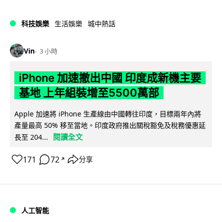
科技娛樂
生活娛樂
城中熱話
Vin
3 小時
iPhone 加速撤出中國 印度成新機主要
基地 上年組裝增至5500萬部
Apple 加速將 iPhone 生產線由中國轉往印度，目標兩年內將
產量最高 50% 移至當地。印度政府推出關稅豁免及稅務優惠延
閱讀全文
長至 204...
171
72
分享
↗
人工智能