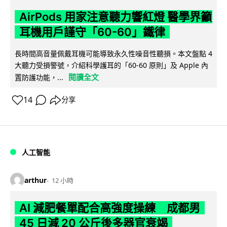
AirPods 用家注意聽力響紅燈 醫學界籲
耳機用戶謹守「60-60」鐵律
長時間高音量佩戴耳機可能導致永久性噪音性聽損。本文盤點 4
大聽力受損警號，介紹科學護耳的「60-60 原則」及 Apple 內
閱讀全文
置防護功能，...
14
分享
人工智能
arthur
12 小時
AI 減肥餐單配合高強度操練 成都男
45 日減 20 公斤後多器官衰竭