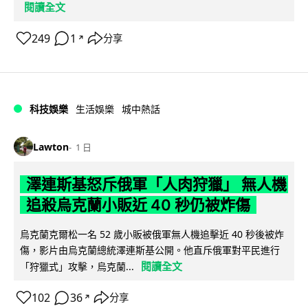
閱讀全文
249
1
分享
↗
科技娛樂
生活娛樂
城中熱話
Lawton
1 日
澤連斯基怒斥俄軍「人肉狩獵」 無人機
追殺烏克蘭小販近 40 秒仍被炸傷
烏克蘭克爾松一名 52 歲小販被俄軍無人機追擊近 40 秒後被炸
傷，影片由烏克蘭總統澤連斯基公開。他直斥俄軍對平民進行
閱讀全文
「狩獵式」攻擊，烏克蘭...
102
36
分享
↗