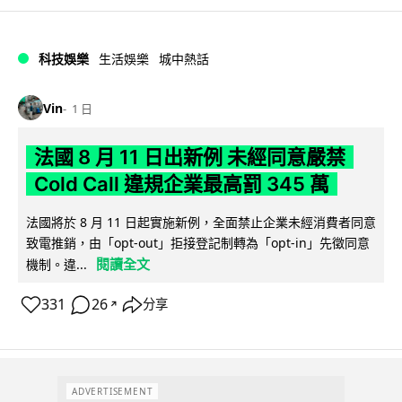
科技娛樂
生活娛樂
城中熱話
Vin
1 日
法國 8 月 11 日出新例 未經同意嚴禁
Cold Call 違規企業最高罰 345 萬
法國將於 8 月 11 日起實施新例，全面禁止企業未經消費者同意
致電推銷，由「opt-out」拒接登記制轉為「opt-in」先徵同意
閱讀全文
機制。違...
331
26
分享
↗
ADVERTISEMENT