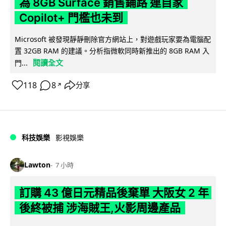
為 8GB Surface 銷售鋪路 連自家
Copilot+ 門檻也未到
Microsoft 被發現靜靜刪除官方網站上，對遊戲玩家要為電腦配
置 32GB RAM 的建議。分析指微軟同時新推出的 8GB RAM 入
閱讀全文
門...
118
8
分享
↗
科技娛樂
影視娛樂
Lawton
7 小時
訂購 43 億日元精品後棄單 大阪女 2 年
後終被捕 涉海賊王,火影周邊產品