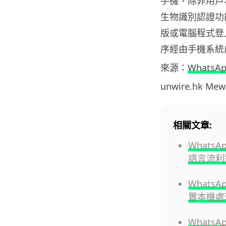
手機，除非用戶本
生物識別認證功能
版或電腦程式登入
序經由手機系統
來源：
WhatsA
unwire.hk M
相關文章:
Whats
語言流利
Whats
置本機處
What