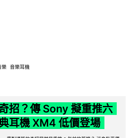
音樂
音樂耳機
奇招？傳 Sony 擬重推六
典耳機 XM4 低價登場