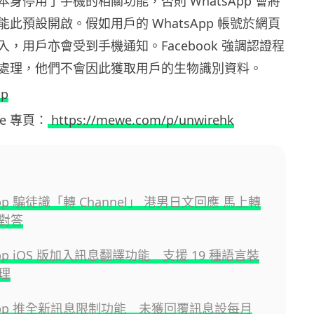
身停用了手機的相關功能，否則 WhatsApp 會將
此預設開啟。假如用戶的 WhatsApp 帳號於網頁
，用戶亦會受到手機通知。Facebook 強調認證程
處理，他們不會因此獲取用戶的生物識別資料。
pp
ewe 專頁：
https://mewe.com/p/unwirehk
App 騙徒識「轉 Channel」 港男日文回應 馬上轉
對答
App iOS 版加入訊息翻譯功能 支援 19 種語言裝
理
sApp 推全新訊息限制功能 未獲回覆訊息設每月