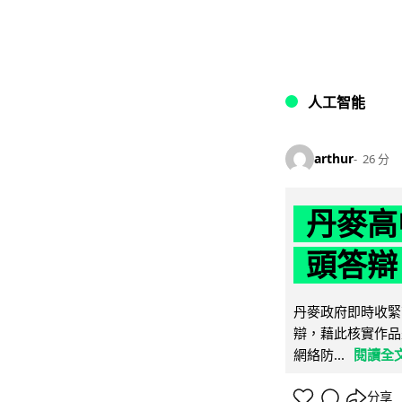
人工智能
arthur
26 分
丹麥高
頭答辯 
丹麥政府即時收緊
辯，藉此核實作品
網絡防...
閱讀全
分享