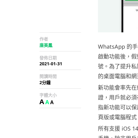
作者
唐美鳳
WhatsApp
啟動功能後，假
發佈日期
2021-01-31
號。為了提升私隱
的桌面電腦和網
閱讀時間
2分鐘
新功能會率先在
字體大小
證，用戶就必須
A
A
A
指新功能可以保
頁版或電腦程式
所有支援 iOS 1