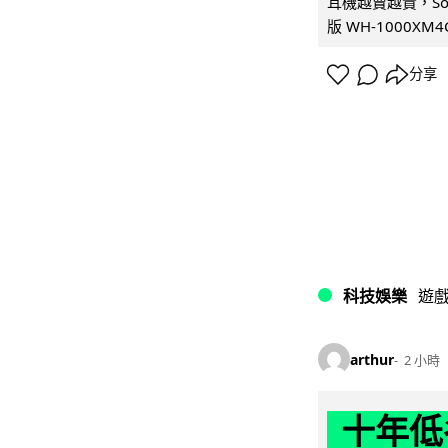
耳機越賣越貴，So
版 WH-1000XM
分享
科技娛樂
遊
arthur
2 小時
十年低