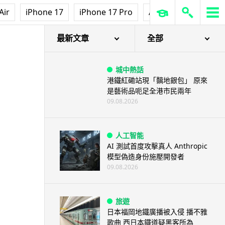
Air
iPhone 17
iPhone 17 Pro
AirPods Pro 3
Ap
最新文章
全部
城中熱話
港鐵紅磡站現「黐地銀包」 原來
是藝術品呃足全港市民兩年
09.08.2026
人工智能
AI 測試首度攻擊真人 Anthropic
模型偽造身份施壓開發者
09.08.2026
旅遊
日本福岡地鐵廣播被入侵 播不雅
歌曲 西日本鐵道疑黑客所為