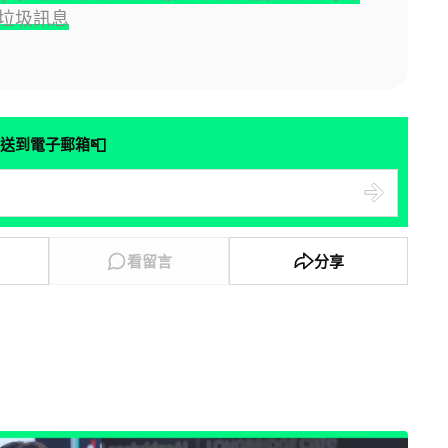
垃圾訊息
📮
送到電子郵箱
看留言
分享