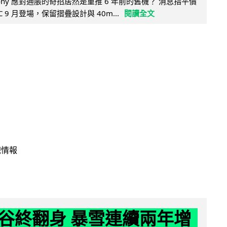
ny 應對通脹的奇招居然是重推 6 年前的舊機？ 消息指平價
4C 9 月登場，保留摺疊設計與 40m...
閱讀全文
戲情報
谷終翻身 暴雪連續兩年增