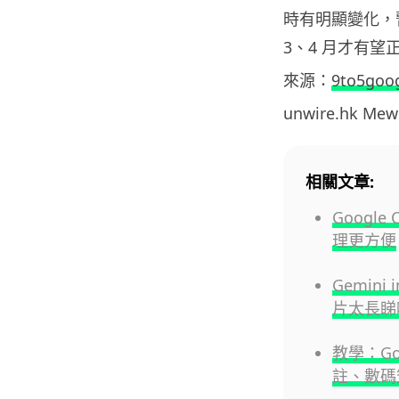
時有明顯變化，
3、4 月才有望
來源：
9to5goo
unwire.hk M
相關文章:
Googl
理更方便
Gemini
片太長睇唔
教學：Go
註、數碼簽