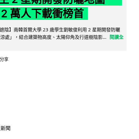
 2 萬人下載衝榜首
陰】南韓首爾大學 23 歲學生劉敏俊利用 2 星期開發防曬
陰涼處」，結合建築物高度、太陽仰角及行道樹陰影...
閱讀全
分享
技新聞