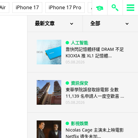
Air
iPhone 17
iPhone 17 Pro
AirPods Pro 3
Ap
最新文章
全部
人工智能
靠快閃記憶體紓緩 DRAM 不足
KIOXIA 推 XL1 記憶體...
05.08.2026
資訊保安
東華學院誤發取錄電郵 全數
11,139 名申請人一度空歡喜 ...
05.08.2026
影視娛樂
Nicolas Cage 主演未上映電影
Netflix 遺失未加...