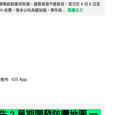
因低價策略掀起需求熱潮，運算資源不勝負荷，官方於 8 月 6 日宣
PI 收費，惟未公布具體加幅。事件與...
閱讀全文
iOS App
用軟件
生 2 星期開發防曬地圖 一