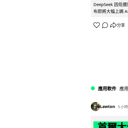
DeepSeek 
布即將大幅上調 A
分享
應用軟件
應
Lawton
3 小時
首爾大