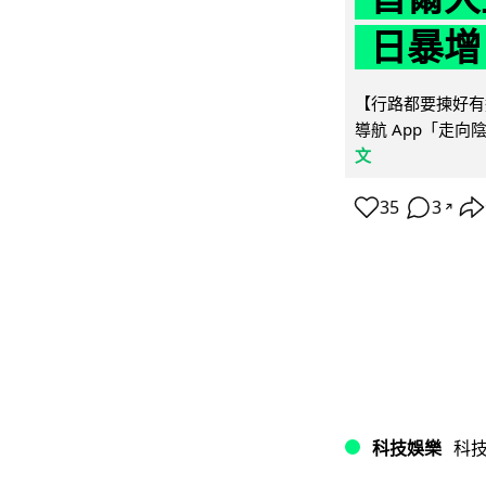
日暴增
【行路都要揀好有遮
導航 App「走向
文
35
3
↗
科技娛樂
科