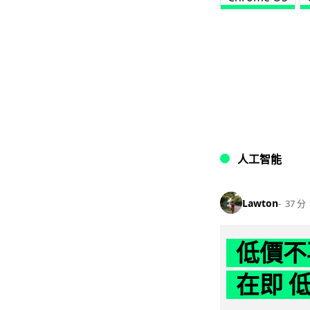
人工智能
Lawton
37 分
低價不再
在即 