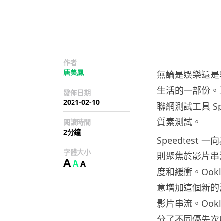
作者
唐美鳳
無論是娛樂還是
生活的一部份。互
發佈日期
2021-02-10
聯網測試工具 Sp
質素測試。
閱讀時間
2分鐘
Speedtes
字體大小
則聚焦於影片串
A
A
A
度和緩衝。Oo
意增加這個新的
影片串流。Oo
分了不同優先次