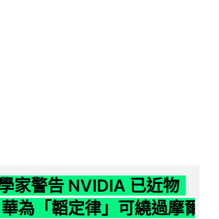
家警告 NVIDIA 已近物
 華為「韜定律」可繞過摩爾