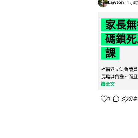
Lawton
1 小時
家長無
碼鎖死
課
社福界立法會議員
長難以負擔。而且
讀全文
1
分享