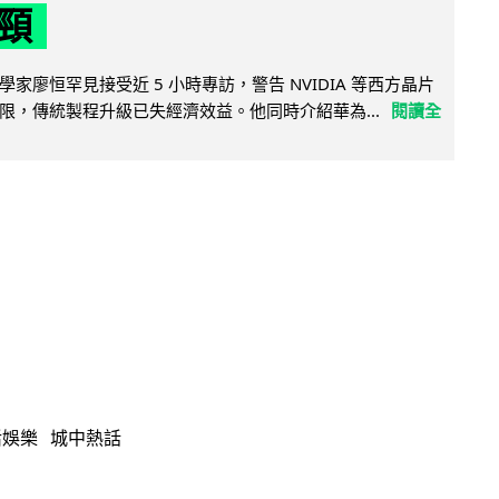
頸
家廖恒罕見接受近 5 小時專訪，警告 NVIDIA 等西方晶片
限，傳統製程升級已失經濟效益。他同時介紹華為...
閱讀全
活娛樂
城中熱話