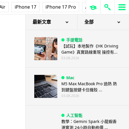
Air
iPhone 17
iPhone 17 Pro
AirPods Pro 3
Ap
最新文章
全部
手提電話
【試玩】本地製作《HK Driving
Game》真實路線重現 操控有...
03.08.2026
Mac
M5 Max MacBook Pro 過熱 熱
到鍵盤按鍵卡住機殼 ...
03.08.2026
人工智能
教學：Gemini Spark 小龍蝦香
港實測 24小時自動格價 ...