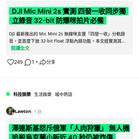
DJI Mic Mini 2s 實測 四發一收同步獨
立錄音 32-bit 防爆咪拍片必備
DJI 最新推出的 Mic Mini 2s 無線咪支援「四發一收」分軌錄
音，並首度下放 32-bit Float 浮點內錄功能。本文經實測其...
閱讀全文
249
1
分享
↗
科技娛樂
生活娛樂
城中熱話
Lawton
1 日
澤連斯基怒斥俄軍「人肉狩獵」 無人機
追殺烏克蘭小販近 40 秒仍被炸傷