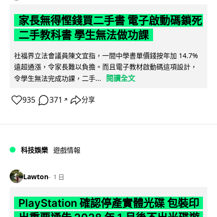
家長無得慳錢買二手書 電子啟動碼鎖死
二手教科書 學生無法做功課
社福界立法會議員陳文宜指，一間中學書單價錢按年加 14.7%
遠超通漲，令家長難以負擔。而且電子教材啟動碼這項設計，
閱讀全文
令學生無法完成功課，二手...
935
371
分享
↗
科技娛樂
遊戲情報
Lawton
1 日
PlayStation 確認停產實體光碟 包裝印