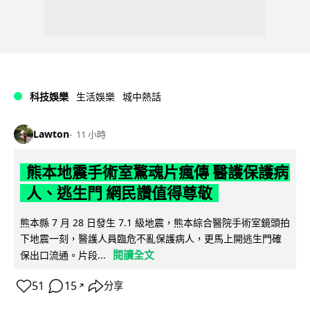
科技娛樂
生活娛樂
城中熱話
Lawton
11 小時
熊本地震手術室驚魂片瘋傳 醫護保護病
人、逃生門 網民讚值得尊敬
熊本縣 7 月 28 日發生 7.1 級地震，熊本綜合醫院手術室鏡頭拍
下地震一刻，醫護人員臨危不亂保護病人，更馬上開逃生門確
閱讀全文
保出口流通。片段...
51
15
分享
↗