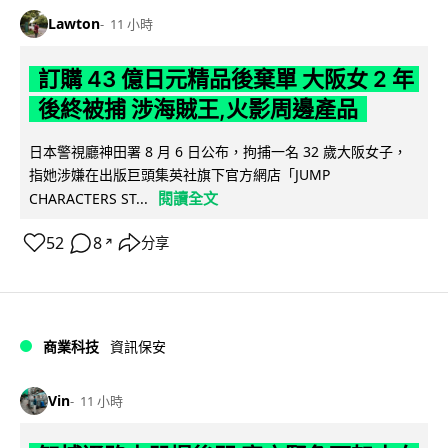
Lawton
11 小時
訂購 43 億日元精品後棄單 大阪女 2 年
後終被捕 涉海賊王,火影周邊產品
日本警視廳神田署 8 月 6 日公布，拘捕一名 32 歲大阪女子，
指她涉嫌在出版巨頭集英社旗下官方網店「JUMP
閱讀全文
CHARACTERS ST...
52
8
分享
↗
商業科技
資訊保安
Vin
11 小時