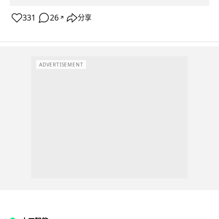
331
26
分享
↗
ADVERTISEMENT