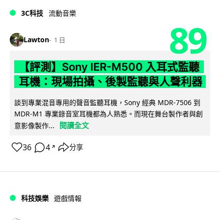
3C科技
流動音樂
89
Lawton
1 日
【評測】Sony IER-M500 入耳式監聽
耳機：現場拍攝、後製監聽與人聲利器
談到專業混音專用的聲音監聽耳機，Sony 經典 MDR-7506 到
MDR-M1 專業錄音室耳機都為人熟悉。而現在舞台製作者與創
閱讀全文
意影像製作...
36
4
分享
↗
科技娛樂
遊戲情報