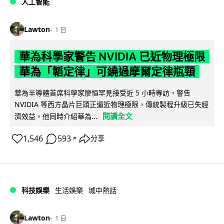
人工智能
Lawton
1 日
華為科學家警告 NVIDIA 已近物理極限
華為「韜定律」可繞過摩爾定律瓶頸
華為半導體首席科學家廖恒罕見接受近 5 小時專訪，警告
NVIDIA 等西方晶片巨頭正逼近物理極限，傳統製程升級已失經
閱讀全文
濟效益。他同時介紹華為...
1,546
593
分享
↗
科技娛樂
生活娛樂
城中熱話
Lawton
1 日