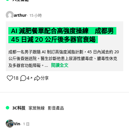
arthur
15 小時
AI 減肥餐單配合高強度操練 成都男
45 日減 20 公斤後多器官衰竭
成都一名男子跟隨 AI 制訂高強度減脂計劃，45 日內減去約 20
公斤後昏迷送院。醫生診斷他患上尿源性膿毒症、膿毒性休克
閱讀全文
及多器官功能障礙。...
18
4
分享
↗
3C科技
家居無線
影音產品
Vin
1 日