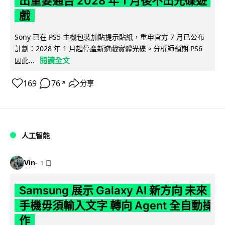
出重要通告 2028 年 1 月後不出光碟遊
戲
Sony 已在 PS5 主機包裝加貼提示貼紙，重申官方 7 月已公布
計劃：2028 年 1 月起停產新遊戲實體光碟。分析師預期 PS6
閱讀全文
因此...
169
76
分享
↗
人工智能
Vin
1 日
Samsung 展示 Galaxy AI 新方向 未來
手機毋須輸入文字 轉向 Agent 全自動操
作