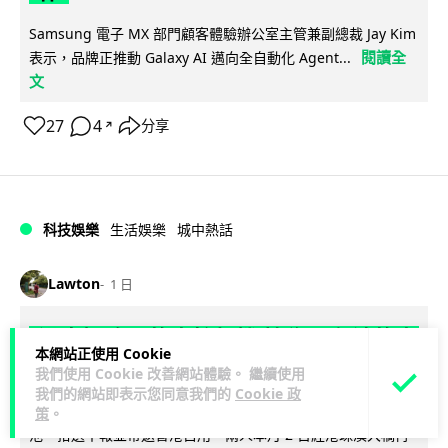
Samsung 電子 MX 部門顧客體驗辦公室主管兼副總裁 Jay Kim
閱讀全
表示，品牌正推動 Galaxy AI 邁向全自動化 Agent...
文
27
4
分享
↗
科技娛樂
生活娛樂
城中熱話
Lawton
1 日
港夫婦澳門的士拾相機 據為己有被的士
本網站正使用 Cookie
Cam 睇到 2 個月後再入境被捕
我們使用 Cookie 改善網站體驗。 繼續使用
我們的網站即表示您同意我們的
Cookie 政
一對香港夫婦今年 5 月遊澳門乘的士拾獲他人遺留相機及電
策
。
池，拾遺不報並帶返香港自用。兩人本月 2 日經港珠澳大橋再