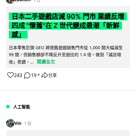
日本二手遊戲店減 90% 門市 業績反增
四成 "懷舊"在 Z 世代變成最潮「新鮮
感」
日本零售巨頭 GEO 將懷舊遊戲銷售門市從 1,000 間大幅減至
99 間，但銷售額卻不降反升至過往的 1.4 倍。做到「減店增
閱讀全文
收」奇蹟，...
243
19
分享
↗
人工智能
Vin
1 日