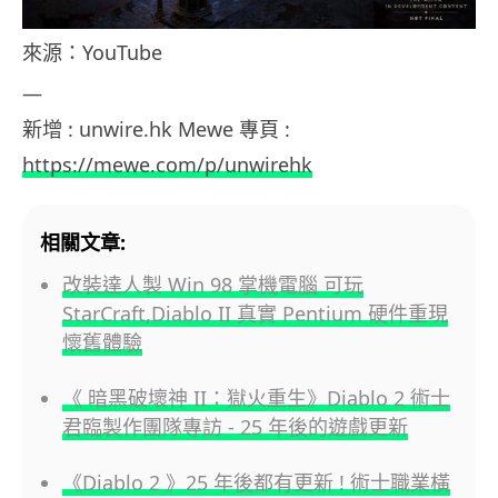
來源：YouTube
—
新增 : unwire.hk Mewe 專頁 :
https://mewe.com/p/unwirehk
相關文章:
改裝達人製 Win 98 掌機電腦 可玩
StarCraft,Diablo II 真實 Pentium 硬件重現
懷舊體驗
《 暗黑破壞神 II：獄火重生》Diablo 2 術士
君臨製作團隊專訪 - 25 年後的遊戲更新
《Diablo 2 》25 年後都有更新 ! 術士職業橫