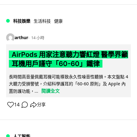
科技娛樂
生活科技
健康
arthur
14 小時
AirPods 用家注意聽力響紅燈 醫學界籲
耳機用戶謹守「60-60」鐵律
長時間高音量佩戴耳機可能導致永久性噪音性聽損。本文盤點 4
大聽力受損警號，介紹科學護耳的「60-60 原則」及 Apple 內
閱讀全文
置防護功能，...
14
分享
人工智能