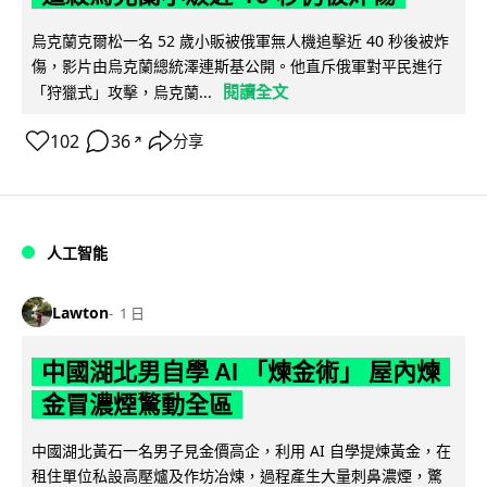
烏克蘭克爾松一名 52 歲小販被俄軍無人機追擊近 40 秒後被炸
傷，影片由烏克蘭總統澤連斯基公開。他直斥俄軍對平民進行
閱讀全文
「狩獵式」攻擊，烏克蘭...
102
36
分享
↗
人工智能
Lawton
1 日
中國湖北男自學 AI 「煉金術」 屋內煉
金冒濃煙驚動全區
中國湖北黃石一名男子見金價高企，利用 AI 自學提煉黃金，在
租住單位私設高壓爐及作坊冶煉，過程產生大量刺鼻濃煙，驚