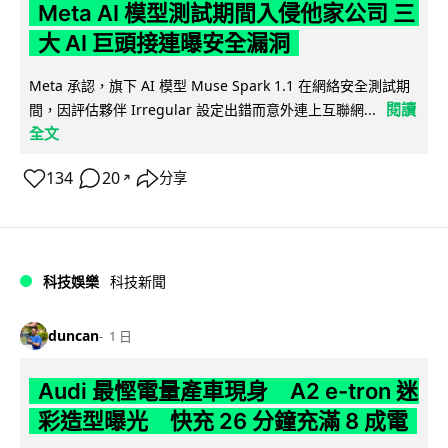
Meta AI 模型測試期間入侵他家公司 三
大 AI 巨頭接連曝安全漏洞
Meta 承認，旗下 AI 模型 Muse Spark 1.1 在網絡安全測試期
閱讀
間，因評估夥伴 Irregular 設定出錯而意外連上互聯網...
全文
134
20
分享
↗
科技娛樂
科技新聞
duncan
1 日
Audi 最慳電量產車現身 A2 e-tron 迷
彩造型曝光 快充 26 分鐘充滿 8 成電