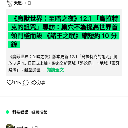
天恩
1 日
《魔獸世界：至暗之夜》12.1 「烏拉特
克的詛咒」專訪：巢穴不為提高世界首
領門檻而設 《諸王之眠》縮短約 10 分
鐘
《魔獸世界：至暗之夜》版本更新 12.1「烏拉特克的詛咒」將
於 8 月 13 日正式上線，帶來全新區域「盤蛇島」、地城「毒牙
閱讀全文
祭壇」、新型態世...
115
分享
科技娛樂
遊戲情報
Lawton
1 日