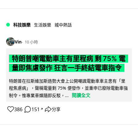
科技娛樂
生活娛樂
城中熱話
Vin
10 小時
特朗普嘲電動車主有里程病 剩 75% 電
量即焦慮發作 狂言一手終結電車指令
特朗普在拉斯維加斯造勢大會上公開嘲諷電動車車主患有「里
程焦慮病」，聲稱電量剩 75% 便發作，並重申已廢除電動車強
閱讀全文
制令。惟專業車媒隨即反駁，...
386
151
分享
↗