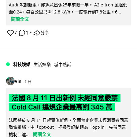
Audi 呢部新車，能耗竟然係25年前嘅一半。 A2 e-tron 風阻低
至0.24，每百公里只需12.8 kWh，一度電行到7.8公里。6...
閱讀全文
7
1
分享
↗
科技娛樂
生活娛樂
城中熱話
Vin
1 日
法國 8 月 11 日出新例 未經同意嚴禁
Cold Call 違規企業最高罰 345 萬
法國將於 8 月 11 日起實施新例，全面禁止企業未經消費者同意
致電推銷，由「opt-out」拒接登記制轉為「opt-in」先徵同意
閱讀全文
機制。違...