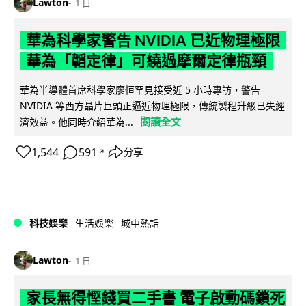
Lawton
1 日
華為科學家警告 NVIDIA 已近物理極限
華為「韜定律」可繞過摩爾定律瓶頸
華為半導體首席科學家廖恒罕見接受近 5 小時專訪，警告
NVIDIA 等西方晶片巨頭正逼近物理極限，傳統製程升級已失經
閱讀全文
濟效益。他同時介紹華為...
1,544
591
分享
↗
科技娛樂
生活娛樂
城中熱話
Lawton
1 日
家長無得慳錢買二手書 電子啟動碼鎖死