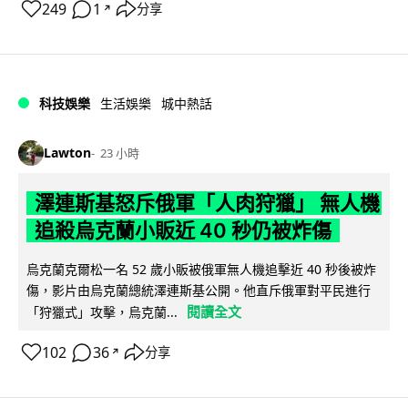
249
1
分享
↗
科技娛樂
生活娛樂
城中熱話
Lawton
23 小時
澤連斯基怒斥俄軍「人肉狩獵」 無人機
追殺烏克蘭小販近 40 秒仍被炸傷
烏克蘭克爾松一名 52 歲小販被俄軍無人機追擊近 40 秒後被炸
傷，影片由烏克蘭總統澤連斯基公開。他直斥俄軍對平民進行
閱讀全文
「狩獵式」攻擊，烏克蘭...
102
36
分享
↗