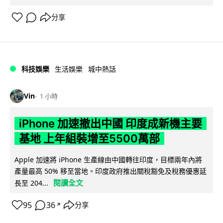
分享
科技娛樂
生活娛樂
城中熱話
Vin
1 小時
iPhone 加速撤出中國 印度成新機主要
基地 上年組裝增至5500萬部
Apple 加速將 iPhone 生產線由中國轉往印度，目標兩年內將
產量最高 50% 移至當地。印度政府推出關稅豁免及稅務優惠延
閱讀全文
長至 204...
95
36
分享
↗