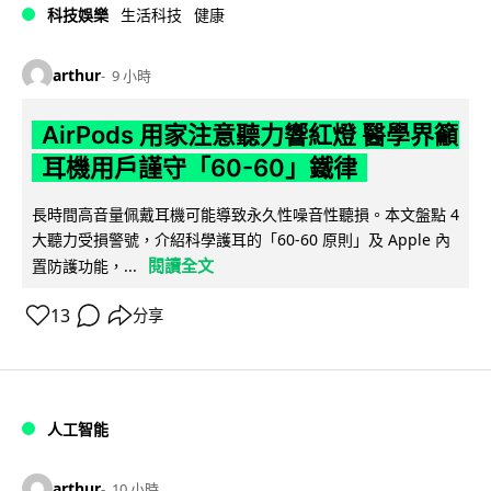
科技娛樂
生活科技
健康
arthur
9 小時
AirPods 用家注意聽力響紅燈 醫學界籲
耳機用戶謹守「60-60」鐵律
長時間高音量佩戴耳機可能導致永久性噪音性聽損。本文盤點 4
大聽力受損警號，介紹科學護耳的「60-60 原則」及 Apple 內
閱讀全文
置防護功能，...
13
分享
人工智能
arthur
10 小時