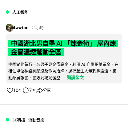
人工智能
Lawton
23 小時
中國湖北男自學 AI 「煉金術」 屋內煉
金冒濃煙驚動全區
中國湖北黃石一名男子見金價高企，利用 AI 自學提煉黃金，在
租住單位私設高壓爐及作坊冶煉，過程產生大量刺鼻濃煙，驚
閱讀全文
動鄰居報警。警方到場揭發整...
104
7
分享
↗
3C科技
流動音樂