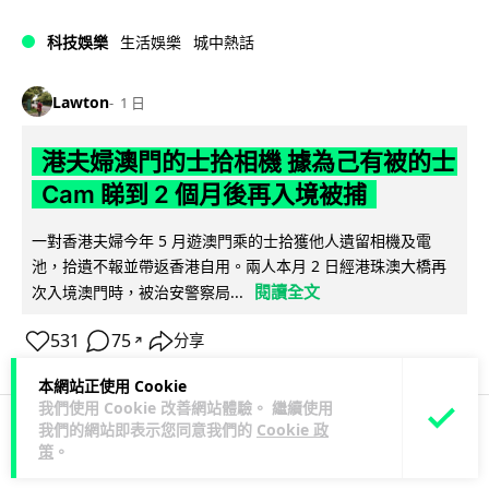
科技娛樂
生活娛樂
城中熱話
Lawton
1 日
港夫婦澳門的士拾相機 據為己有被的士
Cam 睇到 2 個月後再入境被捕
一對香港夫婦今年 5 月遊澳門乘的士拾獲他人遺留相機及電
池，拾遺不報並帶返香港自用。兩人本月 2 日經港珠澳大橋再
閱讀全文
次入境澳門時，被治安警察局...
531
75
分享
↗
本網站正使用 Cookie
我們使用 Cookie 改善網站體驗。 繼續使用
我們的網站即表示您同意我們的
Cookie 政
策
。
3C科技
家居無線