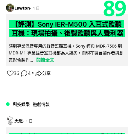
89
Lawton
1 日
【評測】Sony IER-M500 入耳式監聽
耳機：現場拍攝、後製監聽與人聲利器
談到專業混音專用的聲音監聽耳機，Sony 經典 MDR-7506 到
MDR-M1 專業錄音室耳機都為人熟悉。而現在舞台製作者與創
閱讀全文
意影像製作...
36
4
分享
↗
科技娛樂
遊戲情報
天恩
1 日