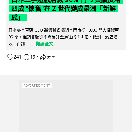
四成 "懷舊"在 Z 世代變成最潮「新鮮
感」
日本零售巨頭 GEO 將懷舊遊戲銷售門市從 1,000 間大幅減至
99 間，但銷售額卻不降反升至過往的 1.4 倍。做到「減店增
閱讀全文
收」奇蹟，...
241
19
分享
↗
ADVERTISEMENT