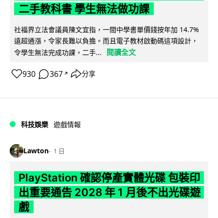
二手教科書 學生無法做功課
社福界立法會議員陳文宜指，一間中學書單價錢按年加 14.7%
遠超通漲，令家長難以負擔。而且電子教材啟動碼這項設計，
閱讀全文
令學生無法完成功課，二手...
930
367
分享
↗
科技娛樂
遊戲情報
Lawton
1 日
PlayStation 確認停產實體光碟 包裝印
出重要通告 2028 年 1 月後不出光碟遊
戲