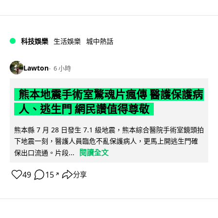
科技娛樂
生活娛樂
城中熱話
Lawton
6 小時
熊本地震手術室驚魂片瘋傳 醫護保護病
人、逃生門 網民讚值得尊敬
熊本縣 7 月 28 日發生 7.1 級地震，熊本綜合醫院手術室鏡頭拍
下地震一刻，醫護人員臨危不亂保護病人，更馬上開逃生門確
閱讀全文
保出口流通。片段...
49
15
分享
↗