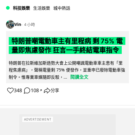
科技娛樂
生活娛樂
城中熱話
Vin
4 小時
特朗普嘲電動車主有里程病 剩 75% 電
量即焦慮發作 狂言一手終結電車指令
特朗普在拉斯維加斯造勢大會上公開嘲諷電動車車主患有「里
程焦慮病」，聲稱電量剩 75% 便發作，並重申已廢除電動車強
閱讀全文
制令。惟專業車媒隨即反駁，...
348
108
分享
↗
ADVERTISEMENT