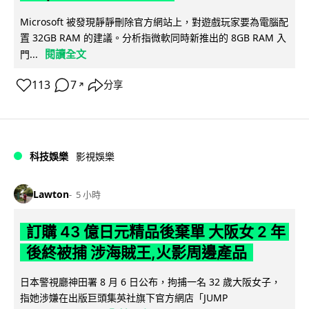
Microsoft 被發現靜靜刪除官方網站上，對遊戲玩家要為電腦配
置 32GB RAM 的建議。分析指微軟同時新推出的 8GB RAM 入
閱讀全文
門...
113
7
分享
↗
科技娛樂
影視娛樂
Lawton
5 小時
訂購 43 億日元精品後棄單 大阪女 2 年
後終被捕 涉海賊王,火影周邊產品
日本警視廳神田署 8 月 6 日公布，拘捕一名 32 歲大阪女子，
指她涉嫌在出版巨頭集英社旗下官方網店「JUMP