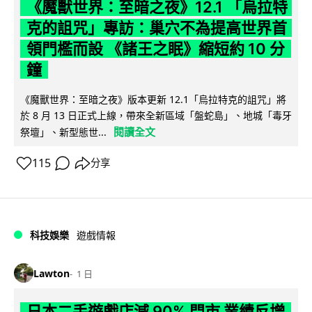
《魔獸世界：至暗之夜》12.1 「烏拉特
克的詛咒」專訪：巢穴不為提高世界首
領門檻而設 《諸王之眠》縮短約 10 分
鐘
《魔獸世界：至暗之夜》版本更新 12.1「烏拉特克的詛咒」將
於 8 月 13 日正式上線，帶來全新區域「盤蛇島」、地城「毒牙
閱讀全文
祭壇」、新型態世...
115
分享
科技娛樂
遊戲情報
Lawton
1 日
日本二手遊戲店減 90% 門市 業績反增