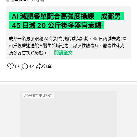
AI 減肥餐單配合高強度操練 成都男
45 日減 20 公斤後多器官衰竭
成都一名男子跟隨 AI 制訂高強度減脂計劃，45 日內減去約 20
公斤後昏迷送院。醫生診斷他患上尿源性膿毒症、膿毒性休克
閱讀全文
及多器官功能障礙。...
17
3
分享
↗
ADVERTISEMENT