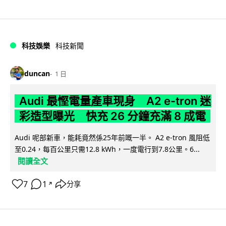
科技娛樂
科技新聞
duncan
1 日
Audi 最慳電量產車現身 A2 e-tron 迷
彩造型曝光 快充 26 分鐘充滿 8 成電
Audi 呢部新車，能耗竟然係25年前嘅一半。 A2 e-tron 風阻低
至0.24，每百公里只需12.8 kWh，一度電行到7.8公里。6...
閱讀全文
7
1
分享
↗