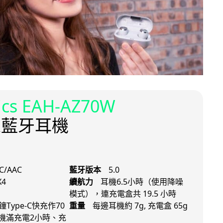
ics EAH-AZ70W
線藍牙耳機
C/AAC
藍牙版本
5.0
X4
續航力
耳機6.5小時（使用降噪
模式），連充電盒共 19.5 小時
鐘Type-C快充作70
重量
每邊耳機約 7g, 充電盒 65g
機滿充電2小時、充