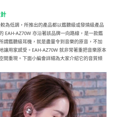
設計
 重生後較為低調，所推出的產品都以鑑聽級或發燒級產品
 EAH-AZ70W 亦沿著該品牌一向路線，是一款鑑
所謂鑑聽級耳機，就是盡量令到音樂的原音，不加
讓用家感受。EAH-AZ70W 就非常著重把音樂原本
空間重現。下面小編會詳細為大家介紹它的音質傾