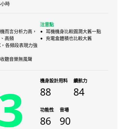
5小時
注意點
機而言分析力高，
耳機機身比較圓潤大舊一點
、高頻
充電盒體積也比較大舊
tX，各頻段表現力強
收聽音樂無風聲
機身設計用料
續航力
3
88
84
功能性
音場
86
90