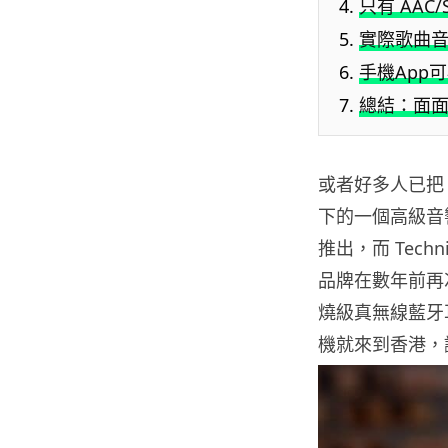
只有 AAC
實際歌曲
手機App
總結：面
或者好多人已把 T
下的一個高級音響
推出，而 Tech
品牌在數年前再次
燒級真無線藍牙耳
機就來到香港，