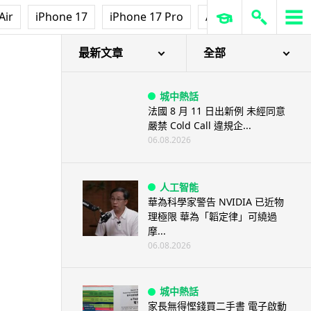
Air
iPhone 17
iPhone 17 Pro
AirPods Pro 3
Ap
話 降噪少風聲
最新文章
全部
城中熱話
法國 8 月 11 日出新例 未經同意
嚴禁 Cold Call 違規企...
06.08.2026
人工智能
華為科學家警告 NVIDIA 已近物
理極限 華為「韜定律」可繞過
摩...
06.08.2026
城中熱話
家長無得慳錢買二手書 電子啟動