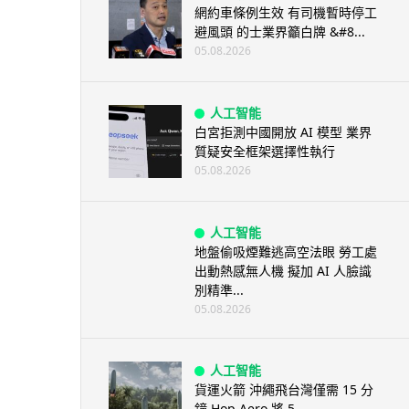
網約車條例生效 有司機暫時停工
避風頭 的士業界籲白牌 &#8...
05.08.2026
人工智能
白宮拒測中國開放 AI 模型 業界
質疑安全框架選擇性執行
05.08.2026
人工智能
地盤偷吸煙難逃高空法眼 勞工處
出動熱感無人機 擬加 AI 人臉識
別精準...
05.08.2026
人工智能
貨運火箭 沖繩飛台灣僅需 15 分
鐘 Hop Aero 將 5...