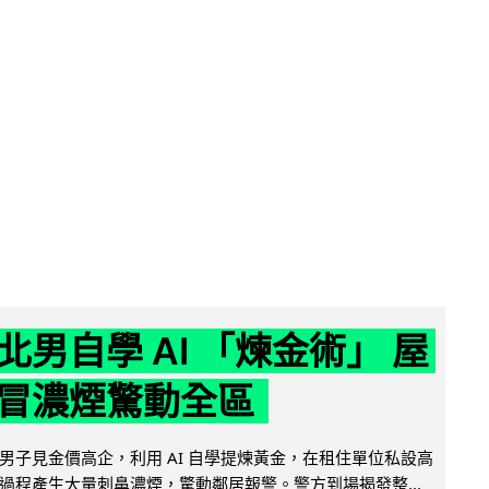
北男自學 AI 「煉金術」 屋
冒濃煙驚動全區
男子見金價高企，利用 AI 自學提煉黃金，在租住單位私設高
過程產生大量刺鼻濃煙，驚動鄰居報警。警方到場揭發整...