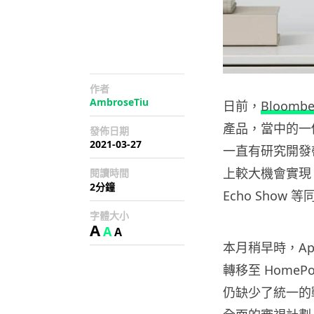
作者
AmbroseTiu
日前，
Bloombe
產品，當中的一
發佈日期
2021-03-27
一直有研究開發帶
上較大機會實現，以與
閱讀時間
2分鐘
Echo Show
字體大小
A
A
A
本月稍早時，Ap
轉移至 HomeP
仍缺少了統一的戰