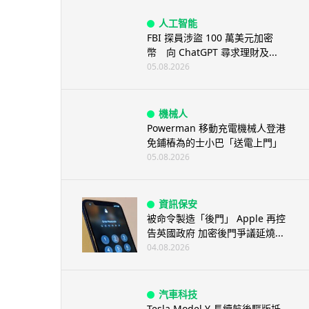
人工智能
FBI 探員涉盜 100 萬美元加密
幣 向 ChatGPT 尋求理財及...
05.08.2026
機械人
Powerman 移動充電機械人登港
免鋪樁為的士小巴「送電上門」
05.08.2026
資訊保安
被命令製造「後門」 Apple 再控
告英國政府 加密後門爭議延燒...
04.08.2026
汽車科技
Tesla Model Y 長續航後驅版抵