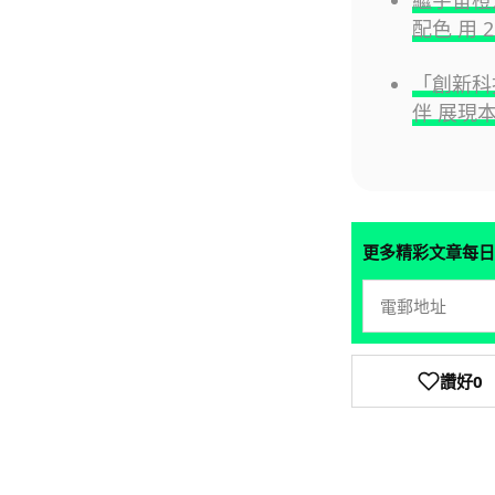
繼宇宙橙之後
配色 用 
「創新科技
伴 展現
更多精彩文章每日
讚好
0