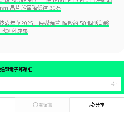
 Apple 新力作 傳 iPhone 18 Pro 出深紅酒
2nm 晶片耗電降低達 35％
嘉年華2025」傳媒預覽 匯聚約 50 個活動夥
本地創科成果
📮
送到電子郵箱
看留言
分享