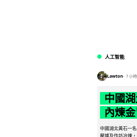
人工智能
Lawton
7 小時
中國湖
內煉金
中國湖北黃石一名
壓爐及作坊冶煉，