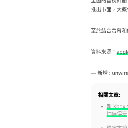
全面的審視計劃。據
推出市面，大概會
至於結合螢幕和鏡
資料來源：
appl
— 新增 : unwir
相關文章:
新 Xb
怕無得玩