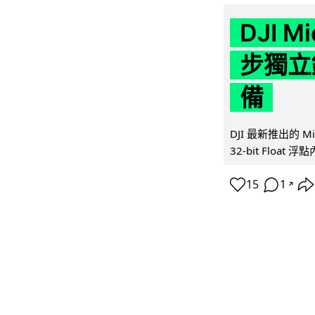
DJI M
步獨立錄
備
DJI 最新推出的 
32-bit Float
15
1
↗