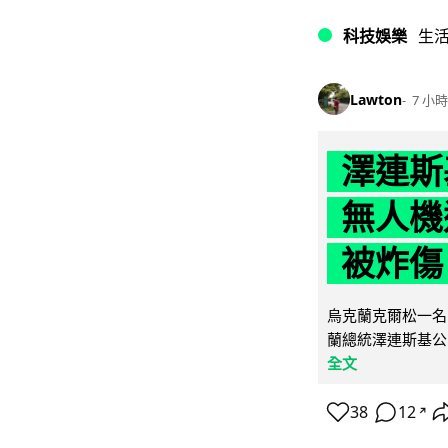
科技娛樂
生
Lawton
7 小時
澤連斯
無人機
被炸傷
烏克蘭克爾松一名 
蘭總統澤連斯基公
全文
38
12
↗