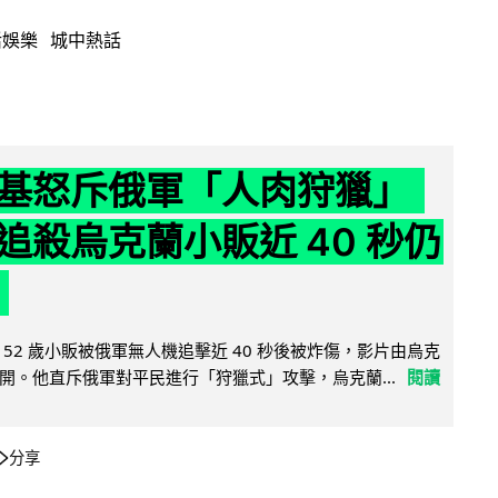
活娛樂
城中熱話
基怒斥俄軍「人肉狩獵」
追殺烏克蘭小販近 40 秒仍
52 歲小販被俄軍無人機追擊近 40 秒後被炸傷，影片由烏克
開。他直斥俄軍對平民進行「狩獵式」攻擊，烏克蘭...
閱讀
分享