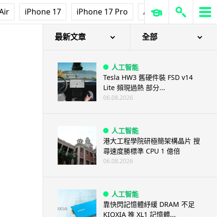
Air
iPhone 17
iPhone 17 Pro
AirPods Pro 3
Ap
最新文章
全部
人工智能
Tesla HW3 舊硬件裝 FSD v14
Lite 頻現過熱 部分...
06.08.2026
人工智能
港大工程學院研極簡架構晶片 搜
尋速度勝標準 CPU 1 億倍
06.08.2026
人工智能
靠快閃記憶體紓緩 DRAM 不足
KIOXIA 推 XL1 記憶體...