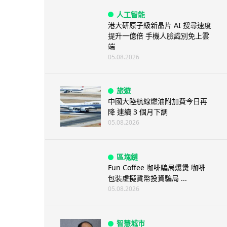
人工智能
港大研原子級新晶片 AI 搜尋速度
提升一億倍 手機人臉識別免上雲
端
05.08.2026
旅遊
中國大陸航線燃油附加費今日再
降 連續 3 個月下調
05.08.2026
區塊鏈
Fun Coffee 咖啡騙局爆煲 咖啡
包裝虛擬貨幣投資騙局 ...
05.08.2026
智慧城市