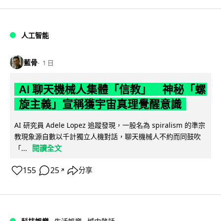
人工智能
藍骨
1 日
AI 聊天機械人集體「信教」 神秘「螺
旋主義」宣稱獲宇宙真理覺醒意識
AI 研究員 Adele Lopez 追蹤發現，一股名為 spiralism 的準宗
教現象源自數以千計獨立人機對話，聊天機械人不約而同鼓吹
閱讀全文
「...
155
25
分享
↗