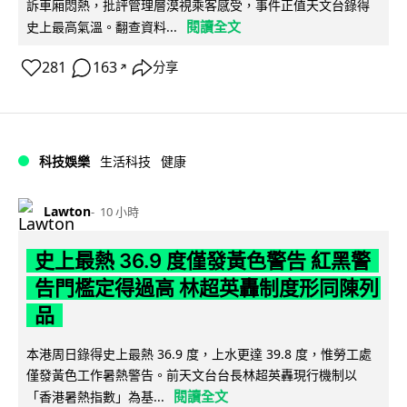
訴車廂悶熱，批評管理層漠視乘客感受，事件正值天文台錄得
閱讀全文
史上最高氣溫。翻查資料...
281
163
分享
↗
科技娛樂
生活科技
健康
Lawton
10 小時
史上最熱 36.9 度僅發黃色警告 紅黑警
告門檻定得過高 林超英轟制度形同陳列
品
本港周日錄得史上最熱 36.9 度，上水更達 39.8 度，惟勞工處
僅發黃色工作暑熱警告。前天文台台長林超英轟現行機制以
閱讀全文
「香港暑熱指數」為基...