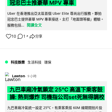
冠忠巴士推豪華 MPV 專車
Uber 在香港推出亞太區首個 Uber Elite 尊尚出行服務，夥拍
冠忠巴士提供豪華 MPV 專車接送，主打「地面頭等艙」體驗。
閱讀全文
服務包括...
10
1
分享
↗
科技娛樂
生活科技
環保
Lawton
9 小時
九巴車廂冷氣鎖定 25°C 高溫下乘客鼓
譟: 熱到爆炸 司機指公司set死無得調校
九巴車廂冷氣統一設定 25°C，有乘客乘搭 60M 線期間拍片投