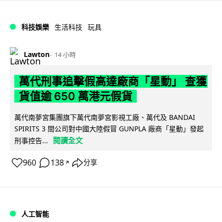
科技娛樂
生活科技
玩具
Lawton
14 小時
萬代刑事追擊假高達廠商「星動」 查獲
貨值逾 650 萬港元假貨
萬代南夢宮集團旗下萬代南夢宮影視工廠、萬代及 BANDAI
SPIRITS 3 間公司對中國大陸假冒 GUNPLA 廠商「星動」發起
閱讀全文
刑事控告...
960
138
分享
↗
人工智能