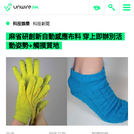
WWDC 2026
GenAI 與雲端科技專區
ERP 與商業 AI
麻省研創新自動感應布料 穿上即辦別活動姿勢+觸摸質地
科技娛樂
科技新聞
麻省研創新自動感應布料 穿上即辦別活
動姿勢+觸摸質地
作者
發佈日期
閱讀時間