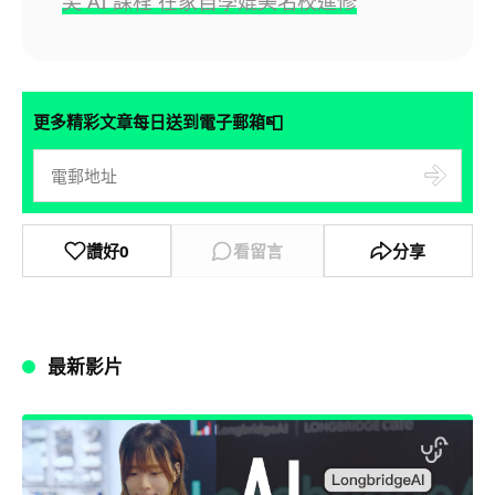
尖 AI 課程 在家自學媲美名校進修
📮
更多精彩文章每日送到電子郵箱
讚好
0
看留言
分享
最新影片