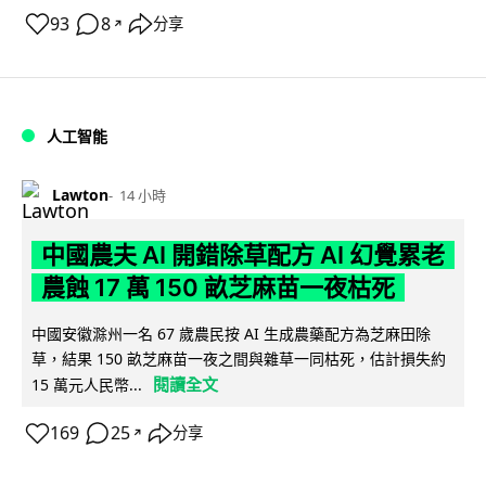
93
8
分享
↗
人工智能
Lawton
14 小時
中國農夫 AI 開錯除草配方 AI 幻覺累老
農蝕 17 萬 150 畝芝麻苗一夜枯死
中國安徽滁州一名 67 歲農民按 AI 生成農藥配方為芝麻田除
草，結果 150 畝芝麻苗一夜之間與雜草一同枯死，估計損失約
閱讀全文
15 萬元人民幣...
169
25
分享
↗