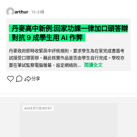
arthur
15 小時
丹麥高中新例:回家功課一律加口頭答辯
對抗 9 成學生用 AI 作弊
丹麥政府即時收緊高中評核規則，要求學生為在家完成書面考
試接受口頭答辯，藉此核實作品是否由學生自行完成。學校亦
閱讀全文
要在筆試監察電腦螢幕、設定網絡防...
分享
ADVERTISEMENT