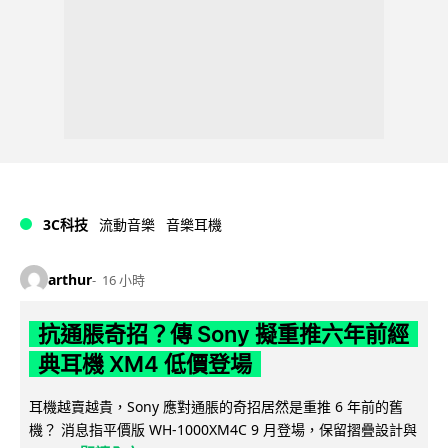
3C科技
流動音樂
音樂耳機
arthur
16 小時
抗通脹奇招？傳 Sony 擬重推六年前經
典耳機 XM4 低價登場
耳機越賣越貴，Sony 應對通脹的奇招居然是重推 6 年前的舊
機？ 消息指平價版 WH-1000XM4C 9 月登場，保留摺疊設計與