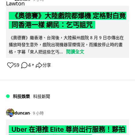
《奧德賽》大陸戲院都爆機 定格對白竟
同香港一樣 網民：乞丐詛咒
《奧德賽》繼香港、台灣後，大陸蘇州戲院 8 月 9 日亦傳出在
播放時發生意外，戲院出現機器冒煙情況，而播放停止時的畫
閱讀全文
格，字幕「來人把這些乞丐...
59
4
分享
↗
科技娛樂
科技新聞
duncan
9 小時
Uber 在港推 Elite 尊尚出行服務！夥拍