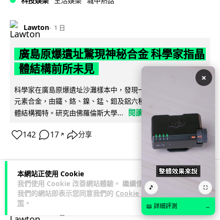
科技娛樂
生活娛樂
城中熱話
Lawton
1 日
廣島原爆遺址驚現神秘合金 科學家指晶
體結構前所未見
×
科學家在廣島原爆遺址沙灘樣本中，發現一種從未有記錄的多
元素合金，由鐵、鉻、鎳、錳、鉬及鋁六種金屬混合而成，晶
閱讀全文
體結構獨特。研究由佛羅倫斯大學...
142
17
分享
↗
本網站正使用 Cookie
我們使用 Cookie 改善網站體驗。 繼續使用
科技娛樂
生活娛樂
城中熱話
🎵
⛶
我們的網站即表示您同意我們的
Cookie 政
策
。
📖 詳細評測
→
Lawton
1 日