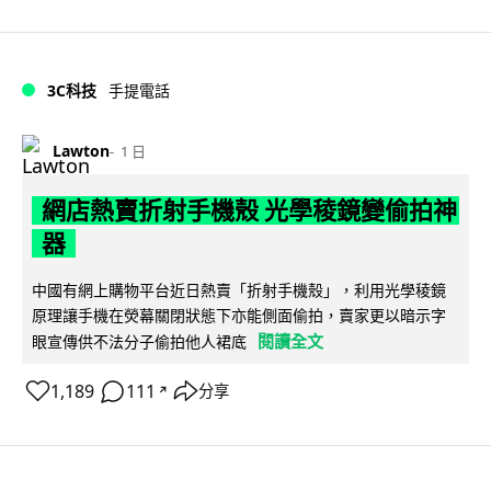
3C科技
手提電話
Lawton
1 日
網店熱賣折射手機殼 光學稜鏡變偷拍神
器
中國有網上購物平台近日熱賣「折射手機殼」，利用光學稜鏡
原理讓手機在熒幕關閉狀態下亦能側面偷拍，賣家更以暗示字
閱讀全文
眼宣傳供不法分子偷拍他人裙底
1,189
111
分享
↗