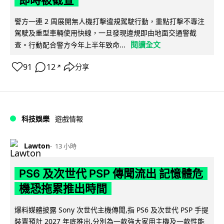
警方一連 2 周展開無人機打擊違規駕駛行動，重點打擊不專注
駕駛及重型車輛使用快線，一旦發現違規即由地面交通警截
閱讀全文
查。行動配合警方今年上半年致命...
91
12
分享
↗
科技娛樂
遊戲情報
Lawton
13 小時
PS6 及次世代 PSP 傳聞流出 記憶體危
機恐拖累推出時間
爆料媒體披露 Sony 次世代主機傳聞,指 PS6 及次世代 PSP 手提
裝置預計 2027 年底推出,分別為一款強大家用主機及一款性能