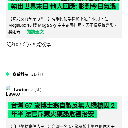
執出世界末日 他人回應: 影到今日氣溫
【睇完反而全身涼哂...】有網民初學攝影不足 1 個月，在
MegaBox 18 樓 Mega Sky 空中花園拍照，因不懂調校光影，
閱讀全文
將維港...
102
3
分享
↗
商業科技
3D 打印
Lawton
8 小時
台灣 67 歲博士翁自製反無人機槍囚 2
年半 法官斥藏火藥恐危害治安
【自己整就會俾人拉...】台灣一名 67 歲擁博士學歷退休男子，