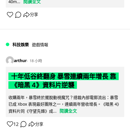
閱讀全文
40m...
分享
科技娛樂
遊戲情報
arthur
18 小時
十年低谷終翻身 暴雪連續兩年增長 靠
《暗黑 4》資料片逆襲
收購兩年，暴雪終於擺脫動視魔咒？總裁內部電郵流出：暴雪
已成 Xbox 表現最好團隊之一，連續兩年營收增長。《暗黑 4》
閱讀全文
資料片同《守望先鋒》成...
12
分享