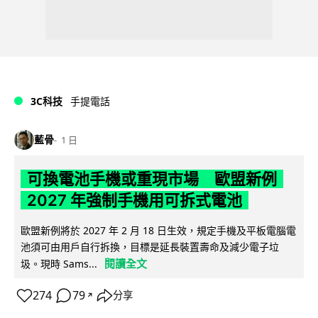
3C科技
手提電話
藍骨
1 日
可換電池手機或重現市場 歐盟新例
2027 年強制手機用可拆式電池
歐盟新例將於 2027 年 2 月 18 日生效，規定手機及平板電腦電
池須可由用戶自行拆換，目標是延長裝置壽命及減少電子垃
閱讀全文
圾。現時 Sams...
274
79
分享
↗