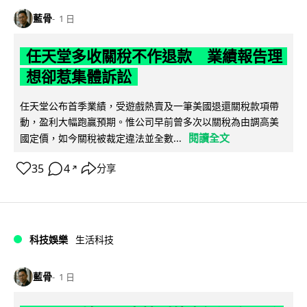
藍骨
1 日
任天堂多收關稅不作退款 業績報告理
想卻惹集體訴訟
任天堂公布首季業績，受遊戲熱賣及一筆美國退還關稅款項帶
動，盈利大幅跑贏預期。惟公司早前曾多次以關稅為由調高美
閱讀全文
國定價，如今關稅被裁定違法並全數...
35
4
分享
↗
科技娛樂
生活科技
藍骨
1 日