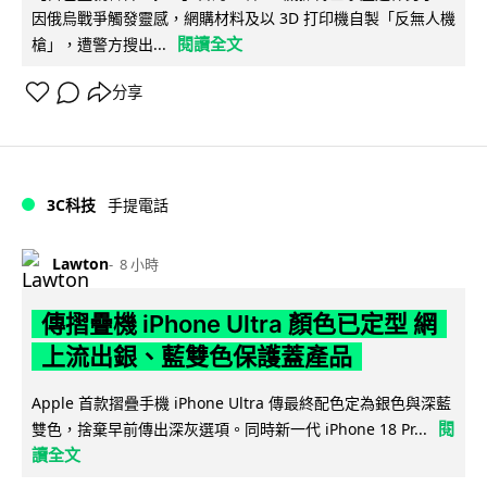
因俄烏戰爭觸發靈感，網購材料及以 3D 打印機自製「反無人機
閱讀全文
槍」，遭警方搜出...
分享
3C科技
手提電話
Lawton
8 小時
傳摺疊機 iPhone Ultra 顏色已定型 網
上流出銀、藍雙色保護蓋產品
Apple 首款摺疊手機 iPhone Ultra 傳最終配色定為銀色與深藍
閱
雙色，捨棄早前傳出深灰選項。同時新一代 iPhone 18 Pr...
讀全文