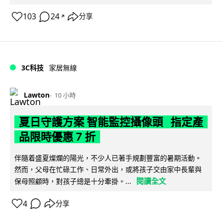
103
24
分享
↗
3C科技
家居無線
Lawton
10 小時
夏日守護方案 智能監控攝像頭 指定產
品限時優惠 7 折
伴隨着盛夏燦爛的陽光，不少人已著手規劃豐富的暑期活動。
然而，父母在忙碌工作、日常外出，或將孩子交由家中長輩與
閱讀全文
保母照顧時，對孩子總是十分牽掛。...
4
分享