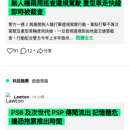
無人機兩周巡查違規駕駛 重型車走快線
即時被截查
警方一連 2 周展開無人機打擊違規駕駛行動，重點打擊不專注
駕駛及重型車輛使用快線，一旦發現違規即由地面交通警截
閱讀全文
查。行動配合警方今年上半年致命...
91
12
分享
↗
科技娛樂
遊戲情報
Lawton
14 小時
PS6 及次世代 PSP 傳聞流出 記憶體危
機恐拖累推出時間