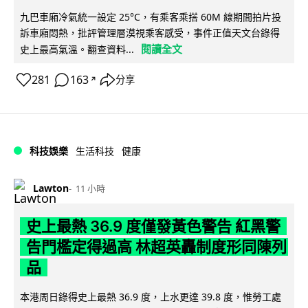
九巴車廂冷氣統一設定 25°C，有乘客乘搭 60M 線期間拍片投
訴車廂悶熱，批評管理層漠視乘客感受，事件正值天文台錄得
閱讀全文
史上最高氣溫。翻查資料...
281
163
分享
↗
科技娛樂
生活科技
健康
Lawton
11 小時
史上最熱 36.9 度僅發黃色警告 紅黑警
告門檻定得過高 林超英轟制度形同陳列
品
本港周日錄得史上最熱 36.9 度，上水更達 39.8 度，惟勞工處