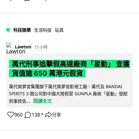
科技娛樂
生活科技
玩具
Lawton
15 小時
萬代刑事追擊假高達廠商「星動」 查獲
貨值逾 650 萬港元假貨
萬代南夢宮集團旗下萬代南夢宮影視工廠、萬代及 BANDAI
SPIRITS 3 間公司對中國大陸假冒 GUNPLA 廠商「星動」發起
閱讀全文
刑事控告...
960
138
分享
↗