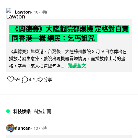
Lawton
10 小時
《奧德賽》大陸戲院都爆機 定格對白竟
同香港一樣 網民：乞丐詛咒
《奧德賽》繼香港、台灣後，大陸蘇州戲院 8 月 9 日亦傳出在
播放時發生意外，戲院出現機器冒煙情況，而播放停止時的畫
閱讀全文
格，字幕「來人把這些乞丐...
59
4
分享
↗
科技娛樂
科技新聞
duncan
10 小時