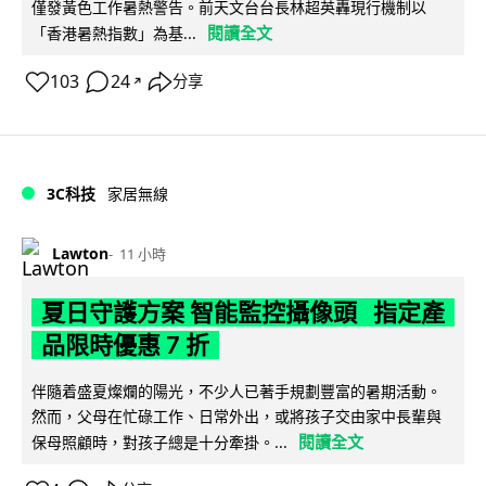
僅發黃色工作暑熱警告。前天文台台長林超英轟現行機制以
閱讀全文
「香港暑熱指數」為基...
103
24
分享
↗
3C科技
家居無線
Lawton
11 小時
夏日守護方案 智能監控攝像頭 指定產
品限時優惠 7 折
伴隨着盛夏燦爛的陽光，不少人已著手規劃豐富的暑期活動。
然而，父母在忙碌工作、日常外出，或將孩子交由家中長輩與
閱讀全文
保母照顧時，對孩子總是十分牽掛。...