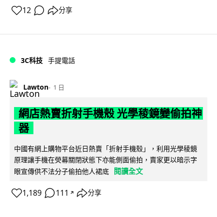
12
分享
3C科技
手提電話
Lawton
1 日
網店熱賣折射手機殼 光學稜鏡變偷拍神
器
中國有網上購物平台近日熱賣「折射手機殼」，利用光學稜鏡
原理讓手機在熒幕關閉狀態下亦能側面偷拍，賣家更以暗示字
閱讀全文
眼宣傳供不法分子偷拍他人裙底
1,189
111
分享
↗