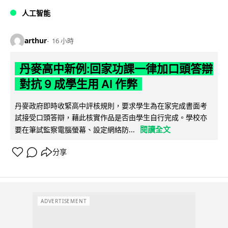
人工智能
arthur
16 小時
丹麥高中新例:回家功課一律加口頭答辯
對抗 9 成學生用 AI 作弊
丹麥政府即時收緊高中評核規則，要求學生為在家完成書面考
試接受口頭答辯，藉此核實作品是否由學生自行完成。學校亦
閱讀全文
要在筆試監察電腦螢幕、設定網絡防...
分享
ADVERTISEMENT