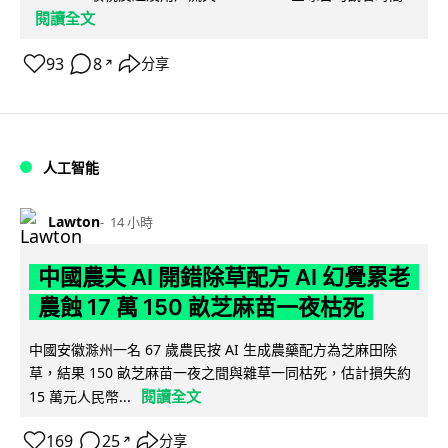
閱讀全文
93
8
分享
↗
人工智能
Lawton
14 小時
中國農夫 AI 開錯除草配方 AI 幻覺累老
農蝕 17 萬 150 畝芝麻苗一夜枯死
中國安徽滁州一名 67 歲農民按 AI 生成農藥配方為芝麻田除
草，結果 150 畝芝麻苗一夜之間與雜草一同枯死，估計損失約
閱讀全文
15 萬元人民幣...
169
25
分享
↗