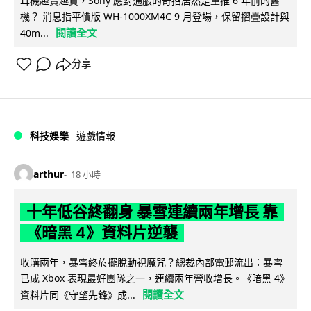
耳機越賣越貴，Sony 應對通脹的奇招居然是重推 6 年前的舊
機？ 消息指平價版 WH-1000XM4C 9 月登場，保留摺疊設計與
閱讀全文
40m...
分享
科技娛樂
遊戲情報
arthur
18 小時
十年低谷終翻身 暴雪連續兩年增長 靠
《暗黑 4》資料片逆襲
收購兩年，暴雪終於擺脫動視魔咒？總裁內部電郵流出：暴雪
已成 Xbox 表現最好團隊之一，連續兩年營收增長。《暗黑 4》
閱讀全文
資料片同《守望先鋒》成...