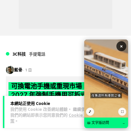
×
3C科技
手提電話
藍骨
1 日
可換電池手機或重現市場 歐盟新例
2027 年強制手機用可拆式電池
本網站正使用 Cookie
歐盟新例將於 2027 年 2 月 18 日生效，規定手機及平板電腦電
我們使用 Cookie 改善網站體驗。 繼續使用
🎵
⛶
池須可由用戶自行拆換，目標是延長裝置壽命及減少電子垃
我們的網站即表示您同意我們的
Cookie 政
閱讀全文
圾。現時 Sams...
策
。
📖 文字版訪問
→