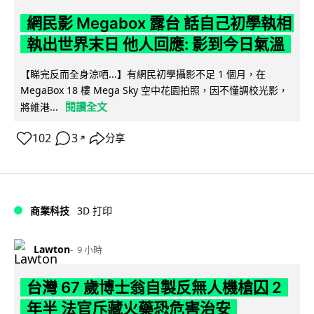
網民影 Megabox 露台 話自己初學執相
執出世界末日 他人回應: 影到今日氣溫
【睇完反而全身涼哂...】有網民初學攝影不足 1 個月，在
MegaBox 18 樓 Mega Sky 空中花園拍照，因不懂調校光影，
閱讀全文
將維港...
102
3
分享
↗
商業科技
3D 打印
Lawton
9 小時
台灣 67 歲博士翁自製反無人機槍囚 2
年半 法官斥藏火藥恐危害治安