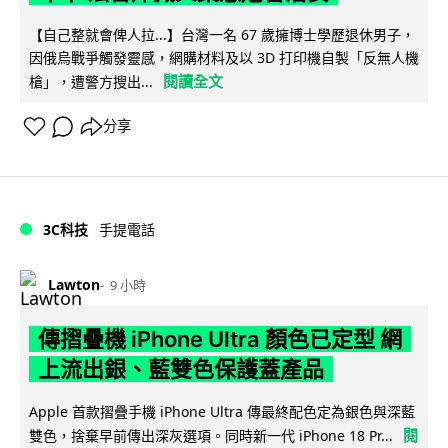
【自己整就會俾人拉...】台灣一名 67 歲擁博士學歷退休男子，
因俄烏戰爭觸發靈感，網購材料及以 3D 打印機自製「反無人機
閱讀全文
槍」，遭警方搜出...
分享
3C科技
手提電話
Lawton
9 小時
傳摺疊機 iPhone Ultra 顏色已定型 網
上流出銀、藍雙色保護蓋產品
Apple 首款摺疊手機 iPhone Ultra 傳最終配色定為銀色與深藍
閱
雙色，捨棄早前傳出深灰選項。同時新一代 iPhone 18 Pr...