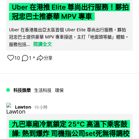
Uber 在港推 Elite 尊尚出行服務！夥拍
冠忠巴士推豪華 MPV 專車
Uber 在香港推出亞太區首個 Uber Elite 尊尚出行服務，夥拍
冠忠巴士提供豪華 MPV 專車接送，主打「地面頭等艙」體驗。
閱讀全文
服務包括...
10
1
分享
↗
科技娛樂
生活科技
環保
Lawton
10 小時
九巴車廂冷氣鎖定 25°C 高溫下乘客鼓
譟: 熱到爆炸 司機指公司set死無得調校