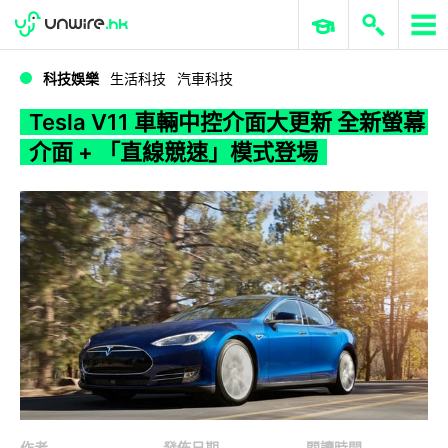
WWDC 2026
GenAI 與雲端科技專區
ERP 與商業 AI
Tesla V11 車輛中控介面大更新 全新螢幕介面 + 「直線競速」模式登場
科技娛樂
生活科技
汽車科技
Tesla V11 車輛中控介面大更新 全新螢幕
介面 + 「直線競速」模式登場
作者
發佈日期
閱讀時間