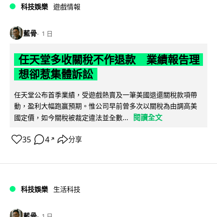
科技娛樂
遊戲情報
藍骨
1 日
任天堂多收關稅不作退款 業績報告理
想卻惹集體訴訟
任天堂公布首季業績，受遊戲熱賣及一筆美國退還關稅款項帶
動，盈利大幅跑贏預期。惟公司早前曾多次以關稅為由調高美
閱讀全文
國定價，如今關稅被裁定違法並全數...
35
4
分享
↗
科技娛樂
生活科技
藍骨
1 日