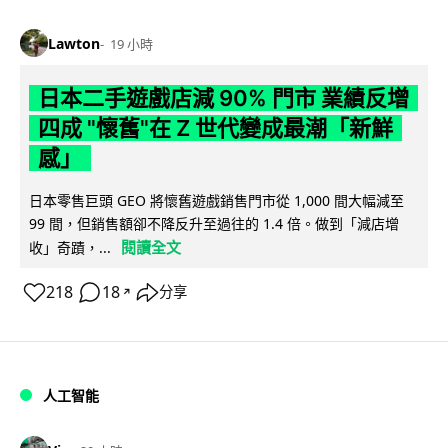
Lawton
19 小時
日本二手遊戲店減 90% 門市 業績反增
四成 "懷舊"在 Z 世代變成最潮「新鮮
感」
日本零售巨頭 GEO 將懷舊遊戲銷售門市從 1,000 間大幅減至
99 間，但銷售額卻不降反升至過往的 1.4 倍。做到「減店增
閱讀全文
收」奇蹟，...
218
18
分享
↗
人工智能