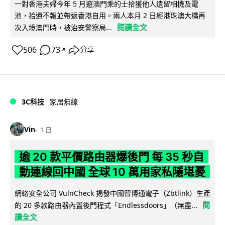
一對香港夫婦今年 5 月遊澳門乘的士拾獲他人遺留相機及電
池，拾遺不報並帶返香港自用。兩人本月 2 日經港珠澳大橋再
閱讀全文
次入境澳門時，被治安警察局...
506
73
分享
↗
3C科技
家居無線
Vin
1 日
逾 20 款平價路由器爆後門 每 35 秒自
動連線回中國 全球 10 萬用家私隱堪憂
網絡安全公司 VulnCheck 揭發中國智博通電子（Zbtlink）生產
閱
的 20 多款路由器內置後門程式「Endlessdoors」（無盡...
讀全文