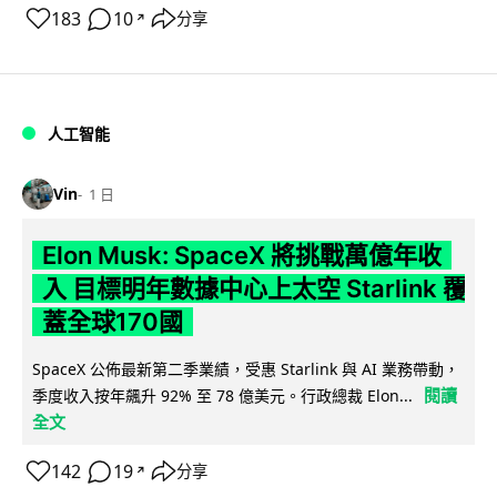
183
10
分享
↗
人工智能
Vin
1 日
Elon Musk: SpaceX 將挑戰萬億年收
入 目標明年數據中心上太空 Starlink 覆
蓋全球170國
SpaceX 公佈最新第二季業績，受惠 Starlink 與 AI 業務帶動，
閱讀
季度收入按年飆升 92% 至 78 億美元。行政總裁 Elon...
全文
142
19
分享
↗