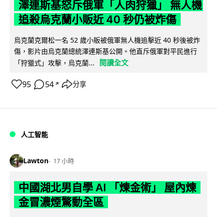
澤連斯基怒斥俄軍「人肉狩獵」 無人機
追殺烏克蘭小販近 40 秒仍被炸傷
烏克蘭克爾松一名 52 歲小販被俄軍無人機追擊近 40 秒後被炸
傷，影片由烏克蘭總統澤連斯基公開。他直斥俄軍對平民進行
閱讀全文
「狩獵式」攻擊，烏克蘭...
95
54
分享
↗
人工智能
Lawton
17 小時
中國湖北男自學 AI 「煉金術」 屋內煉
金冒濃煙驚動全區