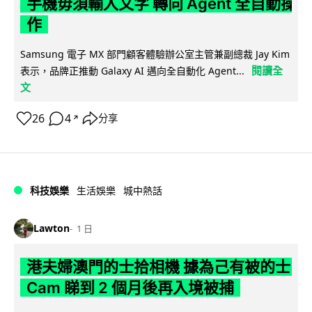
手機毋須輸入文字 轉向 Agent 全自動操
作
Samsung 電子 MX 部門顧客體驗辦公室主管兼副總裁 Jay Kim
閱讀全
表示，品牌正推動 Galaxy AI 邁向全自動化 Agent...
文
26
4
分享
↗
科技娛樂
生活娛樂
城中熱話
Lawton
1 日
港夫婦澳門的士拾相機 據為己有被的士
Cam 睇到 2 個月後再入境被捕