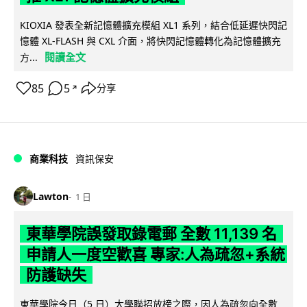
KIOXIA 發表全新記憶體擴充模組 XL1 系列，結合低延遲快閃記
憶體 XL-FLASH 與 CXL 介面，將快閃記憶體轉化為記憶體擴充
閱讀全文
方...
85
5
分享
↗
商業科技
資訊保安
Lawton
1 日
東華學院誤發取錄電郵 全數 11,139 名
申請人一度空歡喜 專家:人為疏忽+系統
防護缺失
東華學院今日（5 日）大學聯招放榜之際，因人為疏忽向全數