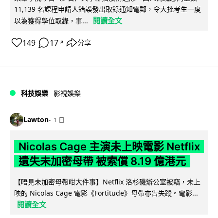
11,139 名課程申請人錯誤發出取錄通知電郵，令大批考生一度
閱讀全文
以為獲得學位取錄，事...
149
17
分享
↗
科技娛樂
影視娛樂
Lawton
1 日
Nicolas Cage 主演未上映電影 Netflix
遺失未加密母帶 被索償 8.19 億港元
【唔見未加密母帶咁大件事】Netflix 洛杉磯辦公室被竊，未上
映的 Nicolas Cage 電影《Fortitude》母帶亦告失蹤。電影...
閱讀全文