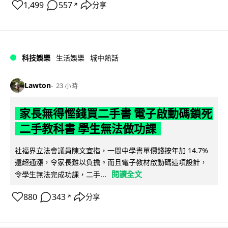
1,499
557
分享
↗
科技娛樂
生活娛樂
城中熱話
Lawton
23 小時
家長無得慳錢買二手書 電子啟動碼鎖死
二手教科書 學生無法做功課
社福界立法會議員陳文宜指，一間中學書單價錢按年加 14.7%
遠超通漲，令家長難以負擔。而且電子教材啟動碼這項設計，
閱讀全文
令學生無法完成功課，二手...
880
343
分享
↗