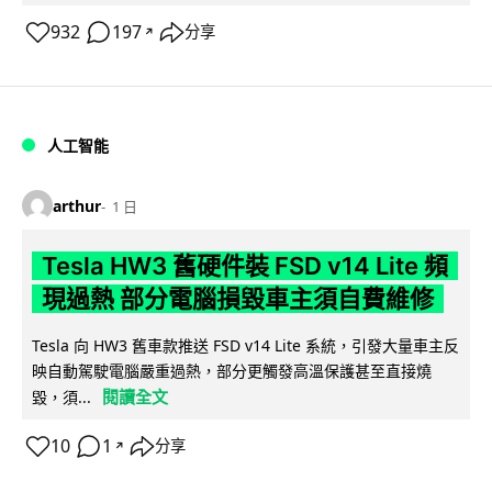
932
197
分享
↗
人工智能
arthur
1 日
Tesla HW3 舊硬件裝 FSD v14 Lite 頻
現過熱 部分電腦損毀車主須自費維修
Tesla 向 HW3 舊車款推送 FSD v14 Lite 系統，引發大量車主反
映自動駕駛電腦嚴重過熱，部分更觸發高溫保護甚至直接燒
閱讀全文
毀，須...
10
1
分享
↗