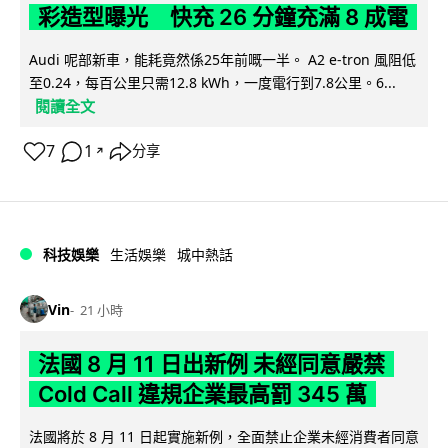
彩造型曝光 快充 26 分鐘充滿 8 成電
Audi 呢部新車，能耗竟然係25年前嘅一半。 A2 e-tron 風阻低
至0.24，每百公里只需12.8 kWh，一度電行到7.8公里。6...
閱讀全文
7
1
分享
↗
科技娛樂
生活娛樂
城中熱話
Vin
21 小時
法國 8 月 11 日出新例 未經同意嚴禁
Cold Call 違規企業最高罰 345 萬
法國將於 8 月 11 日起實施新例，全面禁止企業未經消費者同意