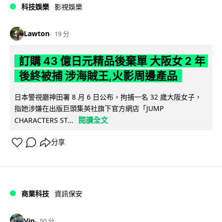
科技娛樂
影視娛樂
Lawton
19 分
訂購 43 億日元精品後棄單 大阪女 2 年
後終被捕 涉海賊王,火影周邊產品
日本警視廳神田署 8 月 6 日公布，拘捕一名 32 歲大阪女子，
指她涉嫌在出版巨頭集英社旗下官方網店「JUMP
閱讀全文
CHARACTERS ST...
分享
商業科技
資訊保安
Vin
50 分