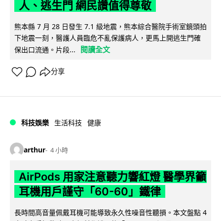
人、逃生門 網民讚值得尊敬
熊本縣 7 月 28 日發生 7.1 級地震，熊本綜合醫院手術室鏡頭拍
下地震一刻，醫護人員臨危不亂保護病人，更馬上開逃生門確
閱讀全文
保出口流通。片段...
分享
科技娛樂
生活科技
健康
arthur
4 小時
AirPods 用家注意聽力響紅燈 醫學界籲
耳機用戶謹守「60-60」鐵律
長時間高音量佩戴耳機可能導致永久性噪音性聽損。本文盤點 4