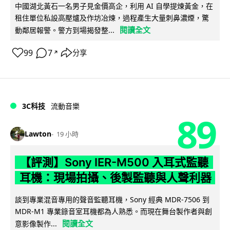
中國湖北黃石一名男子見金價高企，利用 AI 自學提煉黃金，在
租住單位私設高壓爐及作坊冶煉，過程產生大量刺鼻濃煙，驚
閱讀全文
動鄰居報警。警方到場揭發整...
99
7
分享
↗
3C科技
流動音樂
89
Lawton
19 小時
【評測】Sony IER-M500 入耳式監聽
耳機：現場拍攝、後製監聽與人聲利器
談到專業混音專用的聲音監聽耳機，Sony 經典 MDR-7506 到
MDR-M1 專業錄音室耳機都為人熟悉。而現在舞台製作者與創
閱讀全文
意影像製作...