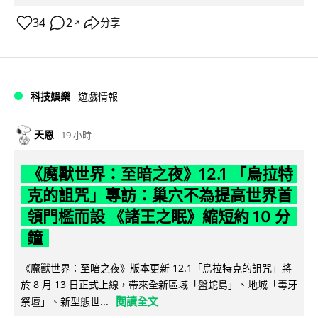
34
2
分享
↗
科技娛樂
遊戲情報
天恩
19 小時
《魔獸世界：至暗之夜》12.1 「烏拉特
克的詛咒」專訪：巢穴不為提高世界首
領門檻而設 《諸王之眠》縮短約 10 分
鐘
《魔獸世界：至暗之夜》版本更新 12.1「烏拉特克的詛咒」將
於 8 月 13 日正式上線，帶來全新區域「盤蛇島」、地城「毒牙
閱讀全文
祭壇」、新型態世...