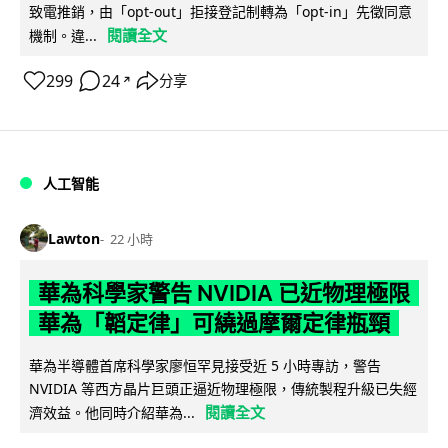
致電推銷，由「opt-out」拒接登記制轉為「opt-in」先徵同意
閱讀全文
機制。違...
299
24
分享
↗
人工智能
Lawton
22 小時
華為科學家警告 NVIDIA 已近物理極限
華為「韜定律」可繞過摩爾定律瓶頸
華為半導體首席科學家廖恒罕見接受近 5 小時專訪，警告
NVIDIA 等西方晶片巨頭正逼近物理極限，傳統製程升級已失經
閱讀全文
濟效益。他同時介紹華為...