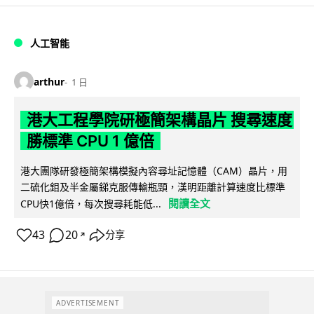
人工智能
arthur
1 日
港大工程學院研極簡架構晶片 搜尋速度
勝標準 CPU 1 億倍
港大團隊研發極簡架構模擬內容尋址記憶體（CAM）晶片，用
二硫化鉬及半金屬銻克服傳輸瓶頸，漢明距離計算速度比標準
閱讀全文
CPU快1億倍，每次搜尋耗能低...
43
20
分享
↗
ADVERTISEMENT