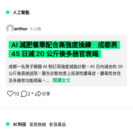
人工智能
arthur
5 小時
AI 減肥餐單配合高強度操練 成都男
45 日減 20 公斤後多器官衰竭
成都一名男子跟隨 AI 制訂高強度減脂計劃，45 日內減去約 20
公斤後昏迷送院。醫生診斷他患上尿源性膿毒症、膿毒性休克
閱讀全文
及多器官功能障礙。...
10
2
分享
↗
3C科技
家居無線
影音產品