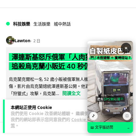
科技娛樂
生活娛樂
城中熱話
Lawton
2 日
×
澤連斯基怒斥俄軍「人肉狩獵」 無人機
追殺烏克蘭小販近 40 秒仍被炸傷
烏克蘭克爾松一名 52 歲小販被俄軍無人機追擊近 40 秒後被炸
傷，影片由烏克蘭總統澤連斯基公開。他直斥俄軍對平民進行
閱讀全文
「狩獵式」攻擊，烏克蘭...
126
41
分享
本網站正使用 Cookie
↗
我們使用 Cookie 改善網站體驗。 繼續使用
🎵
⛶
我們的網站即表示您同意我們的
Cookie 政
策
。
📖 文字版訪問
→