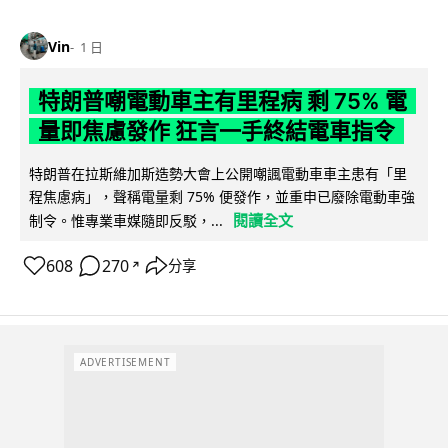
Vin
1 日
特朗普嘲電動車主有里程病 剩 75% 電
量即焦慮發作 狂言一手終結電車指令
特朗普在拉斯維加斯造勢大會上公開嘲諷電動車車主患有「里
程焦慮病」，聲稱電量剩 75% 便發作，並重申已廢除電動車強
閱讀全文
制令。惟專業車媒隨即反駁，...
608
270
分享
↗
ADVERTISEMENT