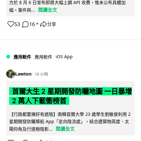
方於 8 月 6 日宣布即將大幅上調 API 收費，惟未公布具體加
閱讀全文
幅。事件與...
53
16
分享
↗
iOS App
應用軟件
應用軟件
Lawton
16 小時
首爾大生 2 星期開發防曬地圖 一日暴增
2 萬人下載衝榜首
【行路都要揀好有遮陰】南韓首爾大學 23 歲學生劉敏俊利用 2
星期開發防曬導航 App「走向陰涼處」，結合建築物高度、太
閱讀全文
陽仰角及行道樹陰影...