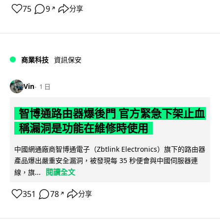
75
9
分享
↗
商業科技
資訊保安
Vin
1 日
智博通路由器爆後門 官方緊急下架止血
稱漏洞是功能在維修時使用
中國網通廠商智博通電子（Zbtlink Electronics）旗下的路由器
產品爆出嚴重安全漏洞，被發現每 35 秒便會與中國伺服器連
閱讀全文
線，旗...
351
78
分享
↗