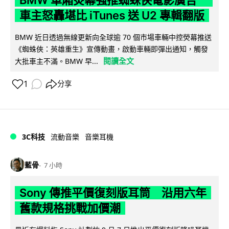
車主怒轟堪比 iTunes 送 U2 專輯翻版
BMW 近日透過無線更新向全球逾 70 個市場車輛中控熒幕推送
《蜘蛛俠：英雄重生》宣傳動畫，啟動車輛即彈出通知，觸發
閱讀全文
大批車主不滿。BMW 早...
1
分享
3C科技
流動音樂
音樂耳機
藍骨
7 小時
Sony 傳推平價復刻版耳筒 沿用六年
舊款規格挑戰加價潮