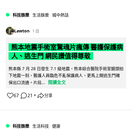
科技娛樂
生活娛樂
城中熱話
Lawton
1 日
熊本地震手術室驚魂片瘋傳 醫護保護病
人、逃生門 網民讚值得尊敬
熊本縣 7 月 28 日發生 7.1 級地震，熊本綜合醫院手術室鏡頭拍
下地震一刻，醫護人員臨危不亂保護病人，更馬上開逃生門確
閱讀全文
保出口流通。片段...
67
21
分享
↗
科技娛樂
生活科技
健康