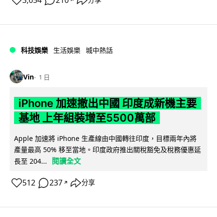
3,654
210
分享
科技娛樂
生活娛樂
城中熱話
Vin
1 日
iPhone 加速撤出中國 印度成新機主要
基地 上年組裝增至5500萬部
Apple 加速將 iPhone 生產線由中國轉往印度，目標兩年內將
產量最高 50% 移至當地。印度政府推出關稅豁免及稅務優惠延
閱讀全文
長至 204...
512
237
分享
↗