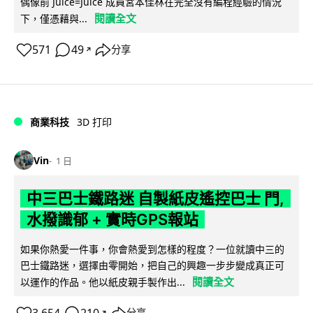
偶像前 Juice=Juice 成員宮本佳林在完全沒有編程經驗的情況
閱讀全文
下，僅憑藉與...
571
49
分享
↗
商業科技
3D 打印
Vin
1 日
中三巴士鐵路迷 自製紙皮遙控巴士 門,
水撥識郁 + 實時GPS報站
如果你熱愛一件事，你會熱愛到怎樣的程度？一位就讀中三的
巴士鐵路迷，選擇由零開始，把自己的興趣一步步變成真正可
閱讀全文
以運作的作品。他以紙皮親手製作出...
↗