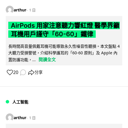
arthur
1 日
AirPods 用家注意聽力響紅燈 醫學界籲
耳機用戶謹守「60-60」鐵律
長時間高音量佩戴耳機可能導致永久性噪音性聽損。本文盤點 4
大聽力受損警號，介紹科學護耳的「60-60 原則」及 Apple 內
閱讀全文
置防護功能，...
20
分享
人工智能
arthur
1 日