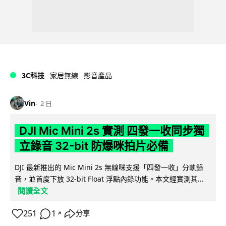
3C科技
家居無線
影音產品
Vin
2 日
DJI Mic Mini 2s 實測 四發一收同步獨
立錄音 32-bit 防爆咪拍片必備
DJI 最新推出的 Mic Mini 2s 無線咪支援「四發一收」分軌錄
音，並首度下放 32-bit Float 浮點內錄功能。本文經實測其...
閱讀全文
251
1
分享
↗