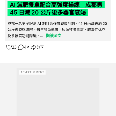
AI 減肥餐單配合高強度操練 成都男
45 日減 20 公斤後多器官衰竭
成都一名男子跟隨 AI 制訂高強度減脂計劃，45 日內減去約 20
公斤後昏迷送院。醫生診斷他患上尿源性膿毒症、膿毒性休克
閱讀全文
及多器官功能障礙。...
23
4
分享
↗
ADVERTISEMENT