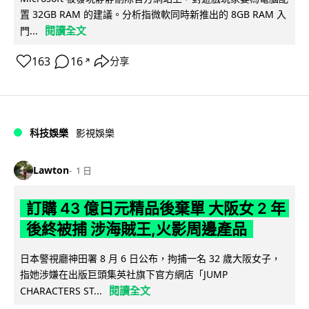
置 32GB RAM 的建議。分析指微軟同時新推出的 8GB RAM 入
閱讀全文
門...
163
16
分享
↗
科技娛樂
影視娛樂
Lawton
1 日
訂購 43 億日元精品後棄單 大阪女 2 年
後終被捕 涉海賊王,火影周邊產品
日本警視廳神田署 8 月 6 日公布，拘捕一名 32 歲大阪女子，
指她涉嫌在出版巨頭集英社旗下官方網店「JUMP
閱讀全文
CHARACTERS ST...