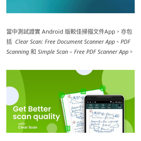
當中測試證實 Android 版較佳掃描文件App，亦包
括
Clear Scan: Free Document Scanner App
、
PDF
Scanning
和
Simple Scan – Free PDF Scanner App
。