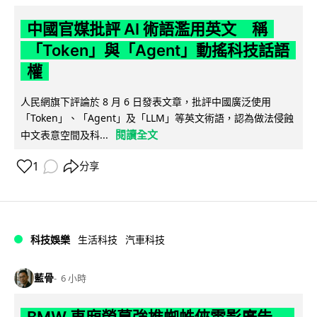
中國官媒批評 AI 術語濫用英文 稱
「Token」與「Agent」動搖科技話語
權
人民網旗下評論於 8 月 6 日發表文章，批評中國廣泛使用
「Token」、「Agent」及「LLM」等英文術語，認為做法侵蝕
閱讀全文
中文表意空間及科...
1
分享
科技娛樂
生活科技
汽車科技
藍骨
6 小時
BMW 車廂熒幕強推蜘蛛俠電影廣告