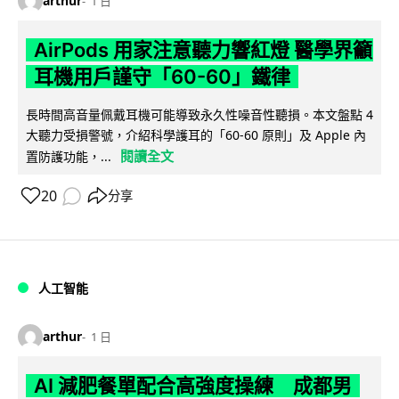
arthur
1 日
AirPods 用家注意聽力響紅燈 醫學界籲
耳機用戶謹守「60-60」鐵律
長時間高音量佩戴耳機可能導致永久性噪音性聽損。本文盤點 4
大聽力受損警號，介紹科學護耳的「60-60 原則」及 Apple 內
閱讀全文
置防護功能，...
20
分享
人工智能
arthur
1 日
AI 減肥餐單配合高強度操練 成都男