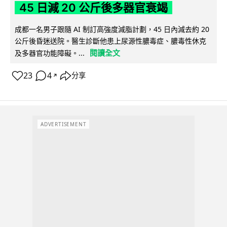
45 日減 20 公斤後多器官衰竭
成都一名男子跟隨 AI 制訂高強度減脂計劃，45 日內減去約 20
公斤後昏迷送院。醫生診斷他患上尿源性膿毒症、膿毒性休克
閱讀全文
及多器官功能障礙。...
23
4
分享
↗
ADVERTISEMENT