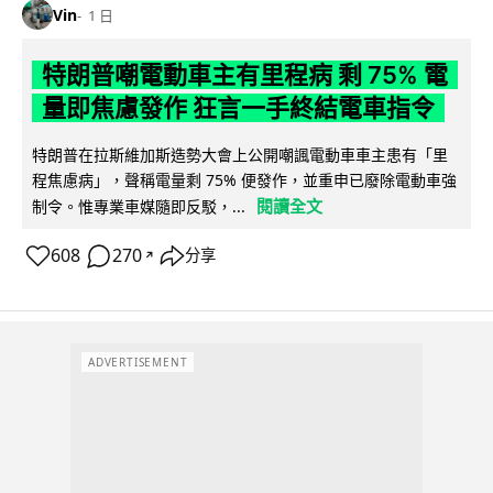
Vin
1 日
特朗普嘲電動車主有里程病 剩 75% 電
量即焦慮發作 狂言一手終結電車指令
特朗普在拉斯維加斯造勢大會上公開嘲諷電動車車主患有「里
程焦慮病」，聲稱電量剩 75% 便發作，並重申已廢除電動車強
閱讀全文
制令。惟專業車媒隨即反駁，...
608
270
分享
↗
ADVERTISEMENT