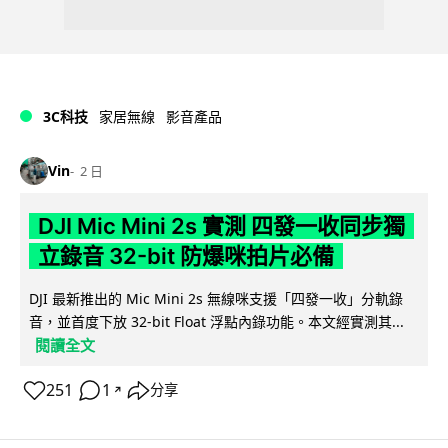
3C科技
家居無線
影音產品
Vin
2 日
DJI Mic Mini 2s 實測 四發一收同步獨
立錄音 32-bit 防爆咪拍片必備
DJI 最新推出的 Mic Mini 2s 無線咪支援「四發一收」分軌錄
音，並首度下放 32-bit Float 浮點內錄功能。本文經實測其...
閱讀全文
251
1
分享
↗