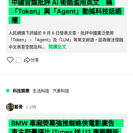
中國官媒批評 AI 術語濫用英文 稱
「Token」與「Agent」動搖科技話語
權
人民網旗下評論於 8 月 6 日發表文章，批評中國廣泛使用
「Token」、「Agent」及「LLM」等英文術語，認為做法侵蝕
閱讀全文
中文表意空間及科...
分享
科技娛樂
生活科技
汽車科技
藍骨
2 小時
BMW 車廂熒幕強推蜘蛛俠電影廣告
車主怒轟堪比 iTunes 送 U2 專輯翻版