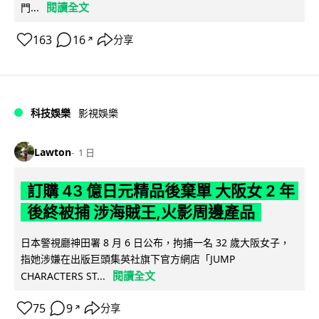
閱讀全文
門...
163
16
分享
↗
科技娛樂
影視娛樂
Lawton
1 日
訂購 43 億日元精品後棄單 大阪女 2 年
後終被捕 涉海賊王,火影周邊產品
日本警視廳神田署 8 月 6 日公布，拘捕一名 32 歲大阪女子，
指她涉嫌在出版巨頭集英社旗下官方網店「JUMP
閱讀全文
CHARACTERS ST...
75
9
分享
↗