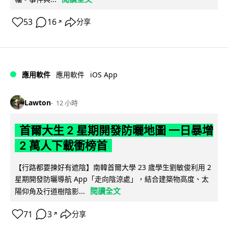
53
16
分享
↗
iOS App
應用軟件
應用軟件
Lawton
12 小時
首爾大生 2 星期開發防曬地圖 一日暴增
2 萬人下載衝榜首
【行路都要揀好有遮陰】南韓首爾大學 23 歲學生劉敏俊利用 2
星期開發防曬導航 App「走向陰涼處」，結合建築物高度、太
閱讀全文
陽仰角及行道樹陰影...
71
3
分享
↗