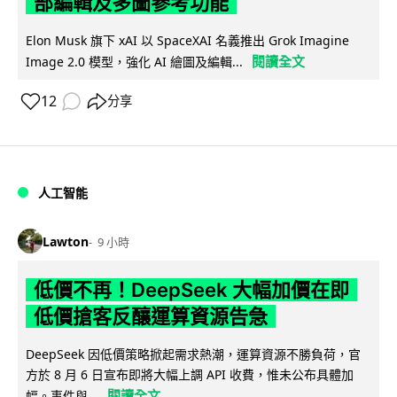
部編輯及多圖參考功能
Elon Musk 旗下 xAI 以 SpaceXAI 名義推出 Grok Imagine
閱讀全文
Image 2.0 模型，強化 AI 繪圖及編輯...
12
分享
人工智能
Lawton
9 小時
低價不再！DeepSeek 大幅加價在即
低價搶客反釀運算資源告急
DeepSeek 因低價策略掀起需求熱潮，運算資源不勝負荷，官
方於 8 月 6 日宣布即將大幅上調 API 收費，惟未公布具體加
閱讀全文
幅。事件與...