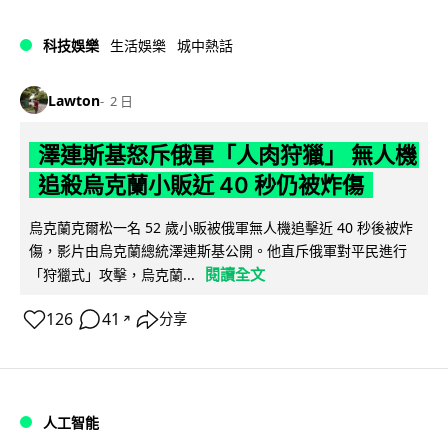
科技娛樂
生活娛樂
城中熱話
Lawton
2 日
澤連斯基怒斥俄軍「人肉狩獵」 無人機
追殺烏克蘭小販近 40 秒仍被炸傷
烏克蘭克爾松一名 52 歲小販被俄軍無人機追擊近 40 秒後被炸
傷，影片由烏克蘭總統澤連斯基公開。他直斥俄軍對平民進行
閱讀全文
「狩獵式」攻擊，烏克蘭...
126
41
分享
↗
人工智能