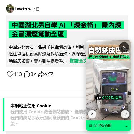
Lawton
2 日
中國湖北男自學 AI 「煉金術」 屋內煉
金冒濃煙驚動全區
×
中國湖北黃石一名男子見金價高企，利用 AI 自學提煉黃金，在
租住單位私設高壓爐及作坊冶煉，過程產生大量刺鼻濃煙，驚
閱讀全文
動鄰居報警。警方到場揭發整...
113
8
分享
↗
3C科技
流動音樂
本網站正使用 Cookie
89
我們使用 Cookie 改善網站體驗。 繼續使用
🎵
⛶
我們的網站即表示您同意我們的
Cookie 政
Lawton
2 日
策
。
📖 文字版訪問
→