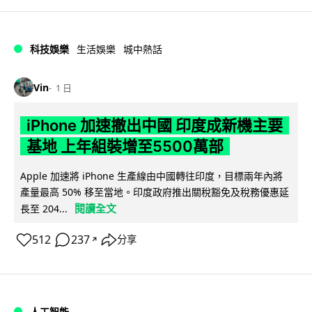
科技娛樂
生活娛樂
城中熱話
Vin
1 日
iPhone 加速撤出中國 印度成新機主要
基地 上年組裝增至5500萬部
Apple 加速將 iPhone 生產線由中國轉往印度，目標兩年內將
產量最高 50% 移至當地。印度政府推出關稅豁免及稅務優惠延
閱讀全文
長至 204...
512
237
分享
↗
人工智能