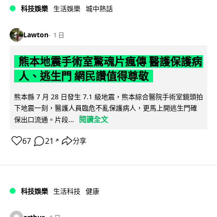
科技娛樂
生活娛樂
城中熱話
Lawton
1 日
熊本地震手術室驚魂片瘋傳 醫護保護病
人、逃生門 網民讚值得尊敬
熊本縣 7 月 28 日發生 7.1 級地震，熊本綜合醫院手術室鏡頭拍
下地震一刻，醫護人員臨危不亂保護病人，更馬上開逃生門確
閱讀全文
保出口流通。片段...
67
21
分享
↗
科技娛樂
生活科技
健康