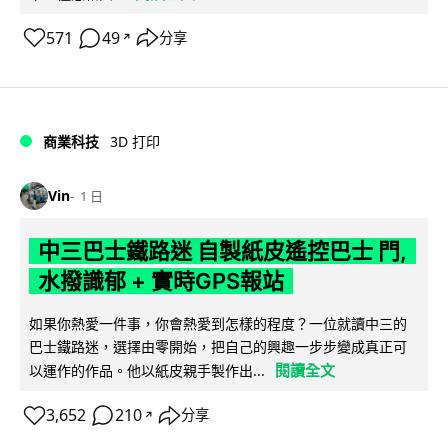
571
49
分享
↗
商業科技
3D 打印
Vin
1 日
中三巴士鐵路迷 自製紙皮遙控巴士 門,
水撥識郁 + 實時GPS報站
如果你熱愛一件事，你會熱愛到怎樣的程度？一位就讀中三的
巴士鐵路迷，選擇由零開始，把自己的興趣一步步變成真正可
閱讀全文
以運作的作品。他以紙皮親手製作出...
3,652
210
分享
↗