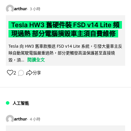
arthur
3 小時
Tesla HW3 舊硬件裝 FSD v14 Lite 頻
現過熱 部分電腦損毀車主須自費維修
Tesla 向 HW3 舊車款推送 FSD v14 Lite 系統，引發大量車主反
映自動駕駛電腦嚴重過熱，部分更觸發高溫保護甚至直接燒
閱讀全文
毀，須...
2
分享
人工智能
arthur
4 小時