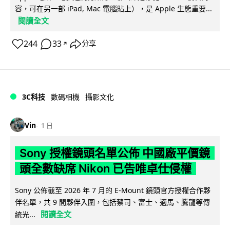
容，可在另一部 iPad, Mac 電腦貼上），是 Apple 生態重要...
閱讀全文
244
33
分享
↗
3C科技
數碼相機
攝影文化
Vin
1 日
Sony 授權鏡頭名單公佈 中國廠平價鏡
頭全數缺席 Nikon 已告唯卓仕侵權
Sony 公佈截至 2026 年 7 月的 E-Mount 鏡頭官方授權合作夥
伴名單，共 9 間夥伴入圍，包括蔡司、富士、適馬、騰龍等傳
閱讀全文
統光...