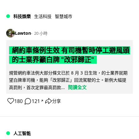
科技娛樂
生活科技
智慧城市
Lawton
20 小時
網約車條例生效 有司機暫時停工避風頭
的士業界籲白牌 "改邪歸正"
規管網約車法例大部分條文已於 8 月 3 日生效，的士業界就期
望白牌車司機，能夠「改邪歸正」回流駕駛的士。新例大幅提
閱讀全文
高罰則，首次定罪最高罰款...
180
121
分享
↗
人工智能