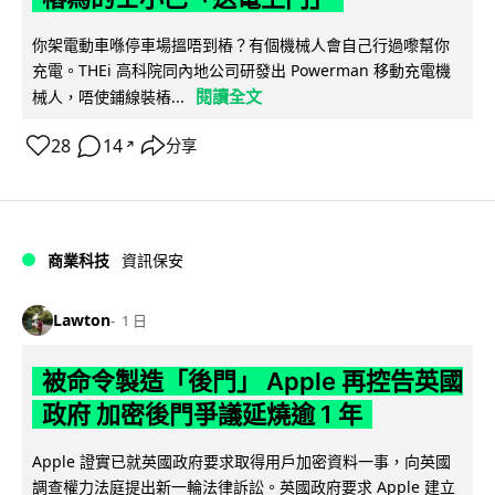
你架電動車喺停車場搵唔到樁？有個機械人會自己行過嚟幫你
充電。THEi 高科院同內地公司研發出 Powerman 移動充電機
閱讀全文
械人，唔使鋪線裝樁...
28
14
分享
↗
商業科技
資訊保安
Lawton
1 日
被命令製造「後門」 Apple 再控告英國
政府 加密後門爭議延燒逾 1 年
Apple 證實已就英國政府要求取得用戶加密資料一事，向英國
調查權力法庭提出新一輪法律訴訟。英國政府要求 Apple 建立