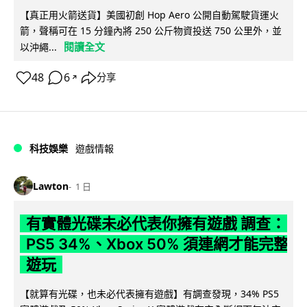
【真正用火箭送貨】美國初創 Hop Aero 公開自動駕駛貨運火
箭，聲稱可在 15 分鐘內將 250 公斤物資投送 750 公里外，並
閱讀全文
以沖繩...
48
6
分享
↗
科技娛樂
遊戲情報
Lawton
1 日
有實體光碟未必代表你擁有遊戲 調查：
PS5 34%、Xbox 50% 須連網才能完整
遊玩
【就算有光碟，也未必代表擁有遊戲】有調查發現，34% PS5