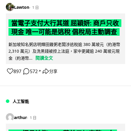
Lawton
1 日
當電子支付大行其道 屈穎妍: 商戶只收
現金 唯一可能是逃稅 倡稅局主動調查
新加坡知名粥店明輝田雞粥老闆涉逃稅逾 380 萬坡元（約港幣
2,310 萬元）及洗黑錢被控上法庭，家中更藏逾 240 萬坡元現
閱讀全文
金（約港幣...
897
572
分享
↗
人工智能
arthur
1 日