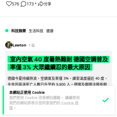
576
173
分享
↗
科技娛樂
生活科技
健康
Lawton
1 日
室內空氣 40 度暑熱難耐 德國空調普及
率僅 3% 大眾繼續忍的最大原因
德國今夏持續熱浪，空調普及率僅 3%，課室溫度逼近 40 度，
全年因高溫死亡人數已升至約 9,800 人。德國及鄰國法國長期
閱讀全文
抗拒安裝空調背後...
本網站正使用 Cookie
我們使用 Cookie 改善網站體驗。 繼續使用
136
22
分享
我們的網站即表示您同意我們的
Cookie 政
↗
策
。