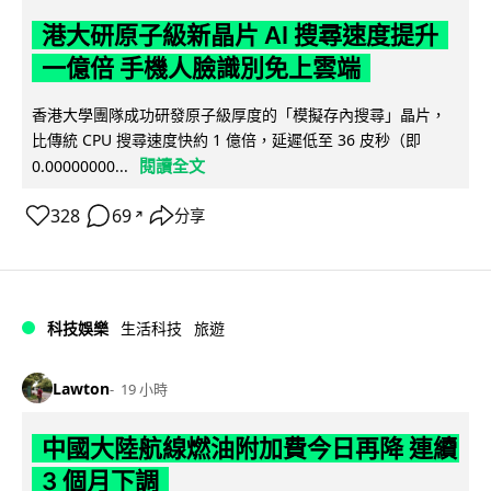
港大研原子級新晶片 AI 搜尋速度提升
一億倍 手機人臉識別免上雲端
香港大學團隊成功研發原子級厚度的「模擬存內搜尋」晶片，
比傳統 CPU 搜尋速度快約 1 億倍，延遲低至 36 皮秒（即
閱讀全文
0.00000000...
328
69
分享
↗
科技娛樂
生活科技
旅遊
Lawton
19 小時
中國大陸航線燃油附加費今日再降 連續
3 個月下調