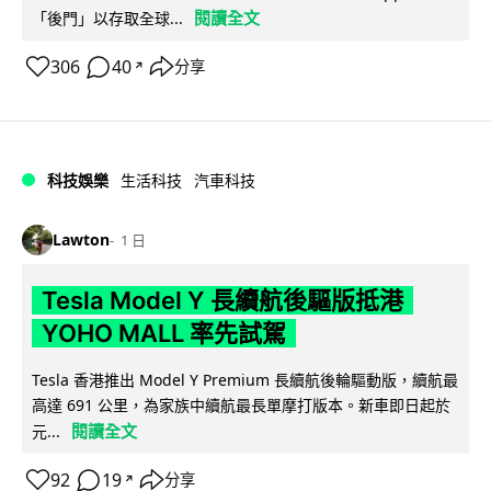
閱讀全文
「後門」以存取全球...
306
40
分享
↗
科技娛樂
生活科技
汽車科技
Lawton
1 日
Tesla Model Y 長續航後驅版抵港
YOHO MALL 率先試駕
Tesla 香港推出 Model Y Premium 長續航後輪驅動版，續航最
高達 691 公里，為家族中續航最長單摩打版本。新車即日起於
閱讀全文
元...
92
19
分享
↗