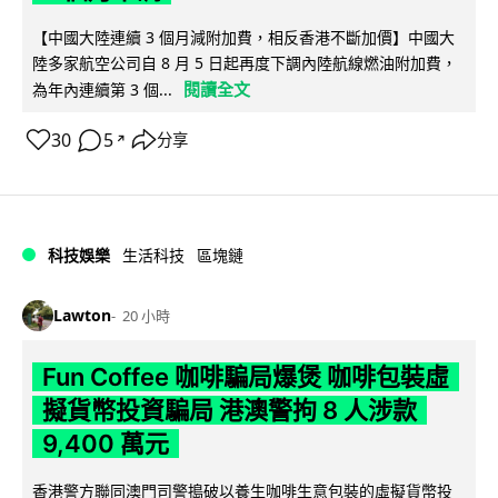
【中國大陸連續 3 個月減附加費，相反香港不斷加價】中國大
陸多家航空公司自 8 月 5 日起再度下調內陸航線燃油附加費，
閱讀全文
為年內連續第 3 個...
30
5
分享
↗
科技娛樂
生活科技
區塊鏈
Lawton
20 小時
Fun Coffee 咖啡騙局爆煲 咖啡包裝虛
擬貨幣投資騙局 港澳警拘 8 人涉款
9,400 萬元
香港警方聯同澳門司警搗破以養生咖啡生意包裝的虛擬貨幣投