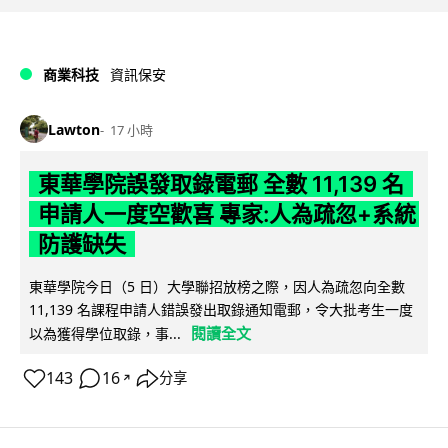
商業科技
資訊保安
Lawton
17 小時
東華學院誤發取錄電郵 全數 11,139 名
申請人一度空歡喜 專家:人為疏忽+系統
防護缺失
東華學院今日（5 日）大學聯招放榜之際，因人為疏忽向全數
11,139 名課程申請人錯誤發出取錄通知電郵，令大批考生一度
閱讀全文
以為獲得學位取錄，事...
143
16
分享
↗