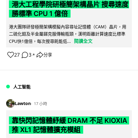
港大工程學院研極簡架構晶片 搜尋速度
勝標準 CPU 1 億倍
港大團隊研發極簡架構模擬內容尋址記憶體（CAM）晶片，用
二硫化鉬及半金屬銻克服傳輸瓶頸，漢明距離計算速度比標準
閱讀全文
CPU快1億倍，每次搜尋耗能低...
27
3
分享
↗
人工智能
Lawton
17 小時
靠快閃記憶體紓緩 DRAM 不足 KIOXIA
推 XL1 記憶體擴充模組