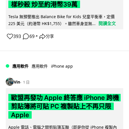
樣秒殺 炒至約港幣39萬
Tesla 無預警推出 Balance Bike for Kids 兒童平衡車，定價
閱讀全文
225 美元（約港幣 HK$1,755）。雖然車身並無...
393
69
分享
↗
iPhone app
應用軟件
應用軟件
Vin
1 日
歐盟再發功 Apple 終答應 iPhone 跨機
剪貼簿將可貼 PC 複製貼上不再只限
Apple
Apple 電話、電腦之間剪貼簿互聯（即是你從 iPhone 複製內