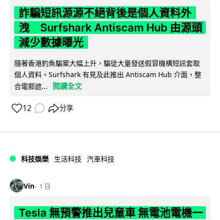
詐騙短訊源源不絕背後是個人資料外
洩 Surfshark Antiscam Hub 由源頭
減少數據曝光
隨著香港釣魚騙案大幅上升，騙徒大量發送假冒機構短訊套取
個人資料。Surfshark 有見及此推出 Antiscam Hub 介面，整
閱讀全文
合電郵遮...
12
分享
科技娛樂
生活科技
汽車科技
Vin
1 日
Tesla 無預警推出兒童車 無電池電機一