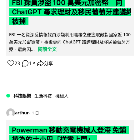
FBI 探員涉盜 100 萬美元加密幣 向
ChatGPT 尋求理財及移民葡萄牙建議終
被捕
FBI 一名資深反情報探員涉嫌利用職務之便盜取敵對國家近 100
萬美元加密貨幣，事後更向 ChatGPT 諮詢理財及移民葡萄牙方
閱讀全文
案，最終因...
23
1
分享
↗
科技娛樂
生活科技
機械人
arthur
1 日
Powerman 移動充電機械人登港 免鋪
樁為的士小巴「送電上門」