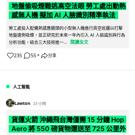
地盤偷吸煙難逃高空法眼 勞工處出動熱
感無人機 擬加 AI 人臉識別精準執法
勞工處投入配備熱感應鏡頭的小型無人機進行高空巡邏以打擊
地盤違例吸煙，並正研究於未來一年內引入 AI 人臉識別與行為
閱讀全文
分析功能，結合三大技術進一...
235
55
分享
↗
人工智能
Lawton
23 小時
貨運火箭 沖繩飛台灣僅需 15 分鐘 Hop
Aero 將 550 磅貨物運送至 725 公里外