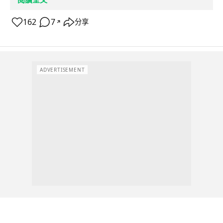
162
7
分享
↗
ADVERTISEMENT