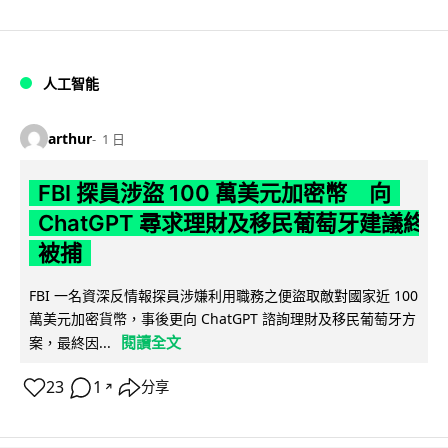
人工智能
arthur
1 日
FBI 探員涉盜 100 萬美元加密幣 向
ChatGPT 尋求理財及移民葡萄牙建議終
被捕
FBI 一名資深反情報探員涉嫌利用職務之便盜取敵對國家近 100
萬美元加密貨幣，事後更向 ChatGPT 諮詢理財及移民葡萄牙方
閱讀全文
案，最終因...
23
1
分享
↗