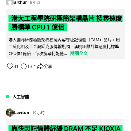
arthur
6 小時
港大工程學院研極簡架構晶片 搜尋速度
勝標準 CPU 1 億倍
港大團隊研發極簡架構模擬內容尋址記憶體（CAM）晶片，用
二硫化鉬及半金屬銻克服傳輸瓶頸，漢明距離計算速度比標準
閱讀全文
CPU快1億倍，每次搜尋耗能低...
31
13
分享
↗
人工智能
Lawton
19 小時
靠快閃記憶體紓緩 DRAM 不足 KIOXIA