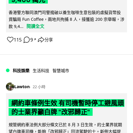
香港警方聯同澳門司警搗破以養生咖啡生意包裝的虛擬貨幣投
資騙局 Fun Coffee，兩地共拘捕 8 人，接獲逾 200 宗舉報，涉
閱讀全文
款 9,4...
115
9
分享
↗
科技娛樂
生活科技
智慧城市
Lawton
22 小時
網約車條例生效 有司機暫時停工避風頭
的士業界籲白牌 "改邪歸正"
規管網約車法例大部分條文已於 8 月 3 日生效，的士業界就期
望白牌車司機，能夠「改邪歸正」回流駕駛的士。新例大幅提