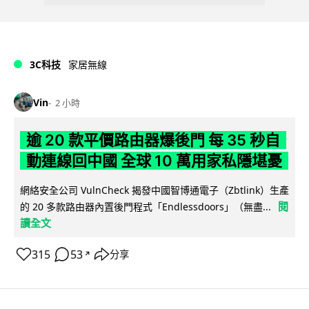
3C科技
家居無線
Vin
2 小時
逾 20 款平價路由器爆後門 每 35 秒自
動連線回中國 全球 10 萬用家私隱堪憂
網絡安全公司 VulnCheck 揭發中國智博通電子（Zbtlink）生產
閱
的 20 多款路由器內置後門程式「Endlessdoors」（無盡...
讀全文
315
53
分享
↗