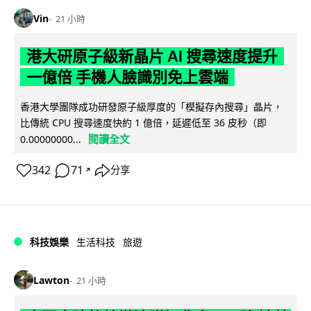
Vin
21 小時
港大研原子級新晶片 AI 搜尋速度提升
一億倍 手機人臉識別免上雲端
香港大學團隊成功研發原子級厚度的「模擬存內搜尋」晶片，
比傳統 CPU 搜尋速度快約 1 億倍，延遲低至 36 皮秒（即
閱讀全文
0.00000000...
342
71
分享
↗
科技娛樂
生活科技
旅遊
Lawton
21 小時