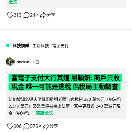
全文
213
24
分享
↗
科技娛樂
生活科技
電子支付
Lawton
1 日
當電子支付大行其道 屈穎妍: 商戶只收
現金 唯一可能是逃稅 倡稅局主動調查
新加坡知名粥店明輝田雞粥老闆涉逃稅逾 380 萬坡元（約港幣
2,310 萬元）及洗黑錢被控上法庭，家中更藏逾 240 萬坡元現
閱讀全文
金（約港幣...
906
575
分享
↗