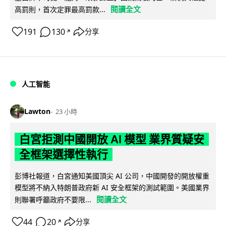
閱讀全文
高罰則，首次定罪最高罰款...
191
130
分享
↗
人工智能
Lawton
23 小時
白宮拒測中國開放 AI 模型 業界質疑安
全框架選擇性執行
彭博社報道，白宮通知美國頂尖 AI 公司，中國開發的開放權重
模型將不納入特朗普政府新 AI 安全框架的測試範圍。美國業界
閱讀全文
則聯署呼籲政府不要限...
44
20
分享
↗