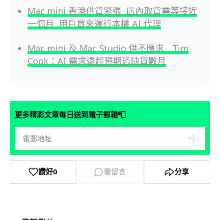
Mac mini 香港供貨緊張 店內取貨需等接近
一個月 用戶買來運行本機 AI 代理
Mac mini 及 Mac Studio 供不應求 Tim
Cook：AI 需求遠超預期恐缺貨數月
📮
更多精彩文章每日送到電子郵箱
讚好
0
看留言
分享