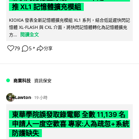
推 XL1 記憶體擴充模組
KIOXIA 發表全新記憶體擴充模組 XL1 系列，結合低延遲快閃記
憶體 XL-FLASH 與 CXL 介面，將快閃記憶體轉化為記憶體擴充
閱讀全文
方...
79
5
分享
↗
商業科技
資訊保安
Lawton
19 小時
東華學院誤發取錄電郵 全數 11,139 名
申請人一度空歡喜 專家:人為疏忽+系統
防護缺失