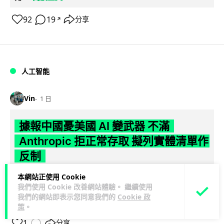
92
19
分享
↗
人工智能
Vin
1 日
據報中國憂美國 AI 變武器 不滿
Anthropic 拒正常存取 擬列實體清單作
反制
本網站正使用 Cookie
彭博社引述知情人士報道，中國官方擔心美國 AI 公司
我們使用 Cookie 改善網站體驗。 繼續使用
Anthropic 開發的頂級模型 Mythos 可被用作攻擊武器，正研
我們的網站即表示您同意我們的
Cookie 政
閱讀全文
究反制方案。知...
策
。
1
分享