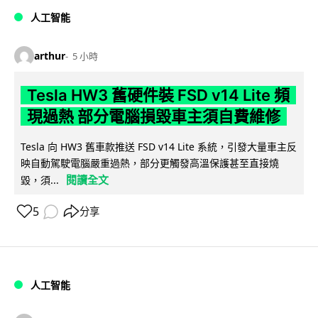
人工智能
arthur
5 小時
Tesla HW3 舊硬件裝 FSD v14 Lite 頻
現過熱 部分電腦損毀車主須自費維修
Tesla 向 HW3 舊車款推送 FSD v14 Lite 系統，引發大量車主反
映自動駕駛電腦嚴重過熱，部分更觸發高溫保護甚至直接燒
閱讀全文
毀，須...
5
分享
人工智能