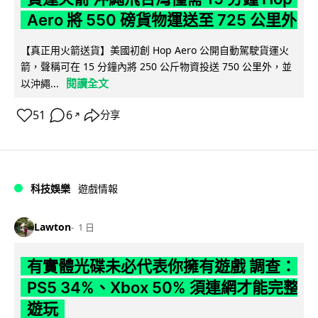
Aero 將 550 磅貨物運送至 725 公里外
【真正用火箭送貨】美國初創 Hop Aero 公開自動駕駛貨運火
箭，聲稱可在 15 分鐘內將 250 公斤物資投送 750 公里外，並
閱讀全文
以沖繩...
51
6
分享
↗
科技娛樂
遊戲情報
Lawton
1 日
有實體光碟未必代表你擁有遊戲 調查：
PS5 34%、Xbox 50% 須連網才能完整
遊玩