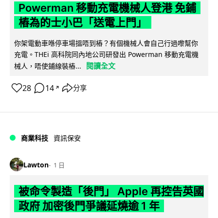
Powerman 移動充電機械人登港 免鋪
樁為的士小巴「送電上門」
你架電動車喺停車場搵唔到樁？有個機械人會自己行過嚟幫你
充電。THEi 高科院同內地公司研發出 Powerman 移動充電機
閱讀全文
械人，唔使鋪線裝樁...
28
14
分享
↗
商業科技
資訊保安
Lawton
1 日
被命令製造「後門」 Apple 再控告英國
政府 加密後門爭議延燒逾 1 年