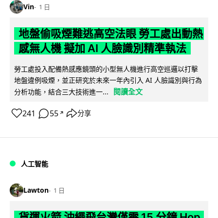
Vin
1 日
地盤偷吸煙難逃高空法眼 勞工處出動熱
感無人機 擬加 AI 人臉識別精準執法
勞工處投入配備熱感應鏡頭的小型無人機進行高空巡邏以打擊
地盤違例吸煙，並正研究於未來一年內引入 AI 人臉識別與行為
閱讀全文
分析功能，結合三大技術進一...
241
55
分享
↗
人工智能
Lawton
1 日
貨運火箭 沖繩飛台灣僅需 15 分鐘 Hop