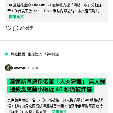
DJI 最新推出的 Mic Mini 2s 無線咪支援「四發一收」分軌錄
音，並首度下放 32-bit Float 浮點內錄功能。本文經實測其...
閱讀全文
分享
科技娛樂
生活娛樂
城中熱話
Lawton
10 小時
澤連斯基怒斥俄軍「人肉狩獵」 無人機
追殺烏克蘭小販近 40 秒仍被炸傷
烏克蘭克爾松一名 52 歲小販被俄軍無人機追擊近 40 秒後被炸
傷，影片由烏克蘭總統澤連斯基公開。他直斥俄軍對平民進行
閱讀全文
「狩獵式」攻擊，烏克蘭...