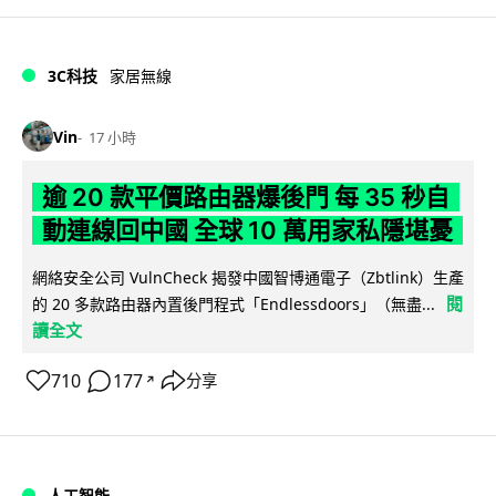
3C科技
家居無線
Vin
17 小時
逾 20 款平價路由器爆後門 每 35 秒自
動連線回中國 全球 10 萬用家私隱堪憂
網絡安全公司 VulnCheck 揭發中國智博通電子（Zbtlink）生產
閱
的 20 多款路由器內置後門程式「Endlessdoors」（無盡...
讀全文
710
177
分享
↗
人工智能