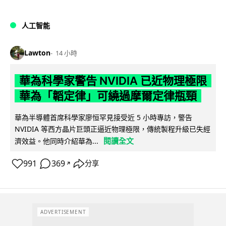
人工智能
Lawton
14 小時
華為科學家警告 NVIDIA 已近物理極限
華為「韜定律」可繞過摩爾定律瓶頸
華為半導體首席科學家廖恒罕見接受近 5 小時專訪，警告
NVIDIA 等西方晶片巨頭正逼近物理極限，傳統製程升級已失經
閱讀全文
濟效益。他同時介紹華為...
991
369
分享
↗
ADVERTISEMENT