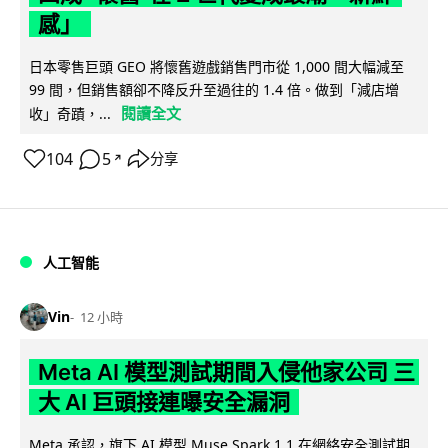
感」
日本零售巨頭 GEO 將懷舊遊戲銷售門市從 1,000 間大幅減至
99 間，但銷售額卻不降反升至過往的 1.4 倍。做到「減店增
閱讀全文
收」奇蹟，...
104
5
分享
↗
人工智能
Vin
12 小時
Meta AI 模型測試期間入侵他家公司 三
大 AI 巨頭接連曝安全漏洞
Meta 承認，旗下 AI 模型 Muse Spark 1.1 在網絡安全測試期