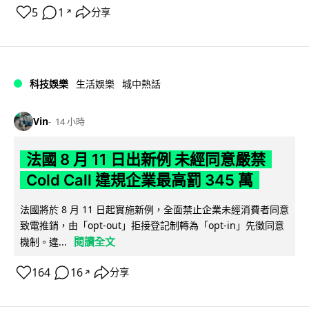
5
1
分享
↗
科技娛樂
生活娛樂
城中熱話
Vin
14 小時
法國 8 月 11 日出新例 未經同意嚴禁
Cold Call 違規企業最高罰 345 萬
法國將於 8 月 11 日起實施新例，全面禁止企業未經消費者同意
致電推銷，由「opt-out」拒接登記制轉為「opt-in」先徵同意
閱讀全文
機制。違...
164
16
分享
↗