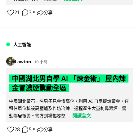
21
3
分享
↗
人工智能
Lawton
10 小時
中國湖北男自學 AI 「煉金術」 屋內煉
金冒濃煙驚動全區
中國湖北黃石一名男子見金價高企，利用 AI 自學提煉黃金，在
租住單位私設高壓爐及作坊冶煉，過程產生大量刺鼻濃煙，驚
閱讀全文
動鄰居報警。警方到場揭發整...
28
5
分享
↗