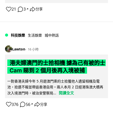
21
3
分享
↗
科技娛樂
生活娛樂
城中熱話
Lawton
16 小時
港夫婦澳門的士拾相機 據為己有被的士
Cam 睇到 2 個月後再入境被捕
一對香港夫婦今年 5 月遊澳門乘的士拾獲他人遺留相機及電
池，拾遺不報並帶返香港自用。兩人本月 2 日經港珠澳大橋再
閱讀全文
次入境澳門時，被治安警察局...
376
56
分享
↗