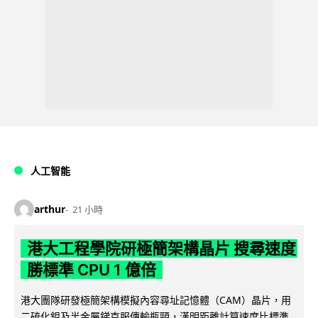
人工智能
arthur
21 小時
港大工程學院研極簡架構晶片 搜尋速度
勝標準 CPU 1 億倍
港大團隊研發極簡架構模擬內容尋址記憶體（CAM）晶片，用
二硫化鉬及半金屬銻克服傳輸瓶頸，漢明距離計算速度比標準