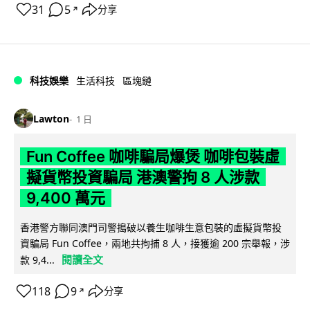
31
5
分享
↗
科技娛樂
生活科技
區塊鏈
Lawton
1 日
Fun Coffee 咖啡騙局爆煲 咖啡包裝虛
擬貨幣投資騙局 港澳警拘 8 人涉款
9,400 萬元
香港警方聯同澳門司警搗破以養生咖啡生意包裝的虛擬貨幣投
資騙局 Fun Coffee，兩地共拘捕 8 人，接獲逾 200 宗舉報，涉
閱讀全文
款 9,4...
118
9
分享
↗