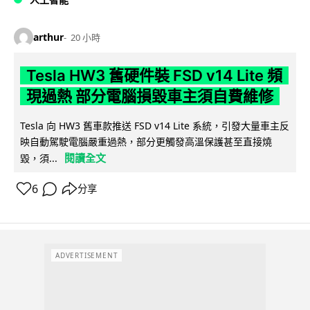
arthur
20 小時
Tesla HW3 舊硬件裝 FSD v14 Lite 頻
現過熱 部分電腦損毀車主須自費維修
Tesla 向 HW3 舊車款推送 FSD v14 Lite 系統，引發大量車主反
映自動駕駛電腦嚴重過熱，部分更觸發高溫保護甚至直接燒
閱讀全文
毀，須...
6
分享
ADVERTISEMENT