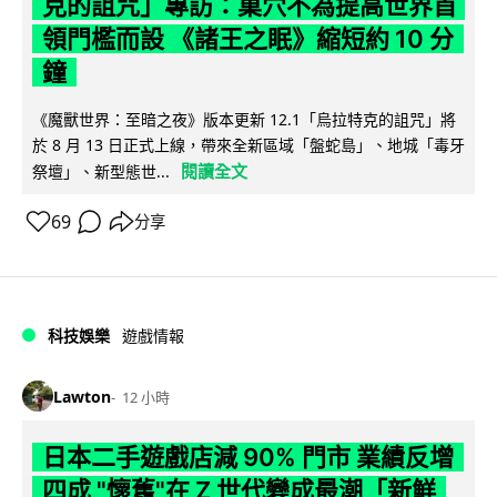
克的詛咒」專訪：巢穴不為提高世界首
領門檻而設 《諸王之眠》縮短約 10 分
鐘
《魔獸世界：至暗之夜》版本更新 12.1「烏拉特克的詛咒」將
於 8 月 13 日正式上線，帶來全新區域「盤蛇島」、地城「毒牙
閱讀全文
祭壇」、新型態世...
69
分享
科技娛樂
遊戲情報
Lawton
12 小時
日本二手遊戲店減 90% 門市 業績反增
四成 "懷舊"在 Z 世代變成最潮「新鮮