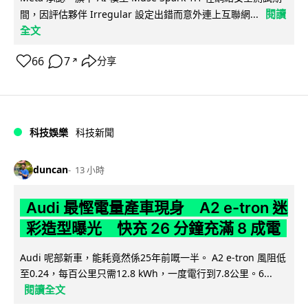
閱讀
間，因評估夥伴 Irregular 設定出錯而意外連上互聯網...
全文
66
7
分享
↗
科技娛樂
科技新聞
duncan
13 小時
Audi 最慳電量產車現身 A2 e-tron 迷
彩造型曝光 快充 26 分鐘充滿 8 成電
Audi 呢部新車，能耗竟然係25年前嘅一半。 A2 e-tron 風阻低
至0.24，每百公里只需12.8 kWh，一度電行到7.8公里。6...
閱讀全文