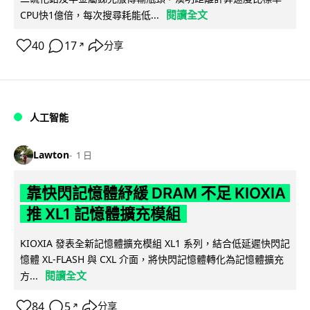
閱讀全文
CPU快1億倍，每次搜尋耗能低...
40
17
分享
↗
人工智能
Lawton
1 日
靠快閃記憶體紓緩 DRAM 不足 KIOXIA
推 XL1 記憶體擴充模組
KIOXIA 發表全新記憶體擴充模組 XL1 系列，結合低延遲快閃記
憶體 XL-FLASH 與 CXL 介面，將快閃記憶體轉化為記憶體擴充
閱讀全文
方...
84
5
分享
↗