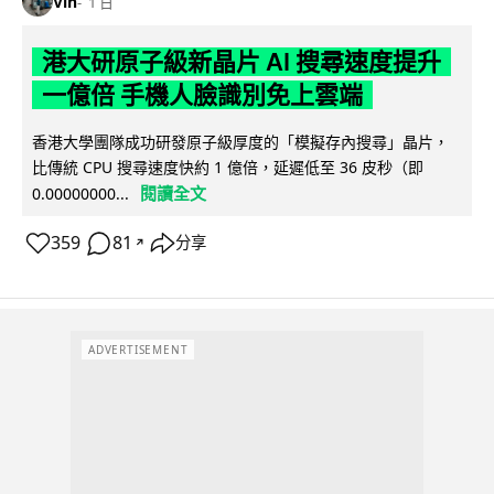
Vin
1 日
港大研原子級新晶片 AI 搜尋速度提升
一億倍 手機人臉識別免上雲端
香港大學團隊成功研發原子級厚度的「模擬存內搜尋」晶片，
比傳統 CPU 搜尋速度快約 1 億倍，延遲低至 36 皮秒（即
閱讀全文
0.00000000...
359
81
分享
↗
ADVERTISEMENT