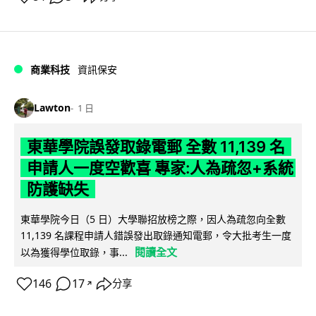
商業科技
資訊保安
Lawton
1 日
東華學院誤發取錄電郵 全數 11,139 名
申請人一度空歡喜 專家:人為疏忽+系統
防護缺失
東華學院今日（5 日）大學聯招放榜之際，因人為疏忽向全數
11,139 名課程申請人錯誤發出取錄通知電郵，令大批考生一度
閱讀全文
以為獲得學位取錄，事...
146
17
分享
↗