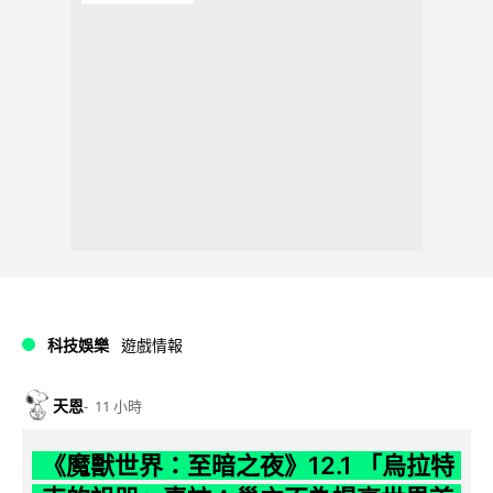
科技娛樂
遊戲情報
天恩
11 小時
《魔獸世界：至暗之夜》12.1 「烏拉特