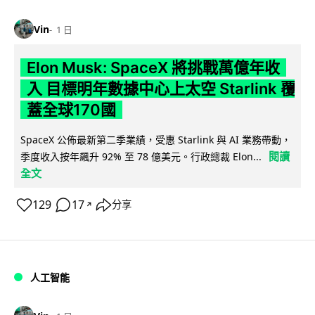
Vin
1 日
Elon Musk: SpaceX 將挑戰萬億年收
入 目標明年數據中心上太空 Starlink 覆
蓋全球170國
SpaceX 公佈最新第二季業績，受惠 Starlink 與 AI 業務帶動，
閱讀
季度收入按年飆升 92% 至 78 億美元。行政總裁 Elon...
全文
129
17
分享
↗
人工智能