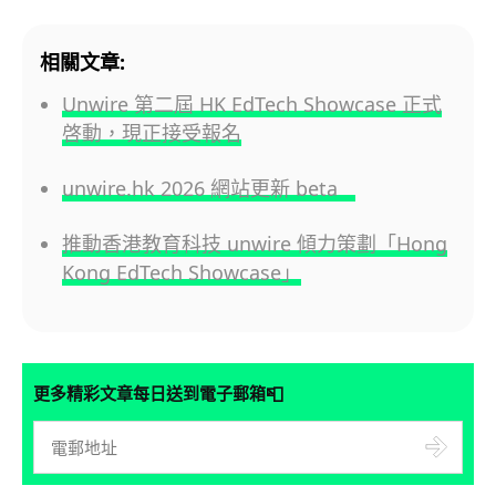
相關文章:
Unwire 第二屆 HK EdTech Showcase 正式
啓動，現正接受報名
unwire.hk 2026 網站更新 beta
推動香港教育科技 unwire 傾力策劃「Hong
Kong EdTech Showcase」
📮
更多精彩文章每日送到電子郵箱