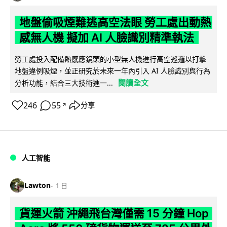
地盤偷吸煙難逃高空法眼 勞工處出動熱
感無人機 擬加 AI 人臉識別精準執法
勞工處投入配備熱感應鏡頭的小型無人機進行高空巡邏以打擊
地盤違例吸煙，並正研究於未來一年內引入 AI 人臉識別與行為
閱讀全文
分析功能，結合三大技術進一...
246
55
分享
↗
人工智能
Lawton
1 日
貨運火箭 沖繩飛台灣僅需 15 分鐘 Hop