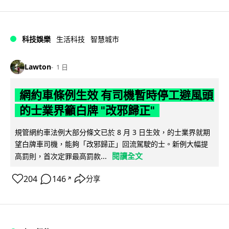
科技娛樂
生活科技
智慧城市
Lawton
1 日
網約車條例生效 有司機暫時停工避風頭
的士業界籲白牌 "改邪歸正"
規管網約車法例大部分條文已於 8 月 3 日生效，的士業界就期
望白牌車司機，能夠「改邪歸正」回流駕駛的士。新例大幅提
閱讀全文
高罰則，首次定罪最高罰款...
204
146
分享
↗