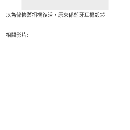
以為係懷舊摺機復活，原來係藍牙耳機殼🤣
相關影片: