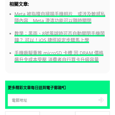
相關文章:
Meta 被指擅自掃描手機相片 或涉及敏感私
隱內容 Meta 澄清功能可以隨時關閉
教學：黑雨、8號風球時可否自動關閉手機鬧
鐘？ 可以！iOS 捷徑設定步驟馬上學
手機廠擬重推 microSD 卡槽 因 DRAM 價格
飆升令成本受壓 消費者自行買卡升級容量
📮
更多精彩文章每日送到電子郵箱