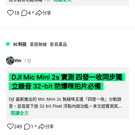
18
4
分享
↗
3C科技
家居無線
影音產品
Vin
1 日
DJI Mic Mini 2s 實測 四發一收同步獨
立錄音 32-bit 防爆咪拍片必備
DJI 最新推出的 Mic Mini 2s 無線咪支援「四發一收」分軌錄
音，並首度下放 32-bit Float 浮點內錄功能。本文經實測其...
閱讀全文
249
1
分享
↗