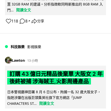
置 32GB RAM 的建議。分析指微軟同時新推出的 8GB RAM 入
閱讀全文
門...
118
8
分享
↗
科技娛樂
影視娛樂
Lawton
13 小時
訂購 43 億日元精品後棄單 大阪女 2 年
後終被捕 涉海賊王,火影周邊產品
日本警視廳神田署 8 月 6 日公布，拘捕一名 32 歲大阪女子，
指她涉嫌在出版巨頭集英社旗下官方網店「JUMP
閱讀全文
CHARACTERS ST...