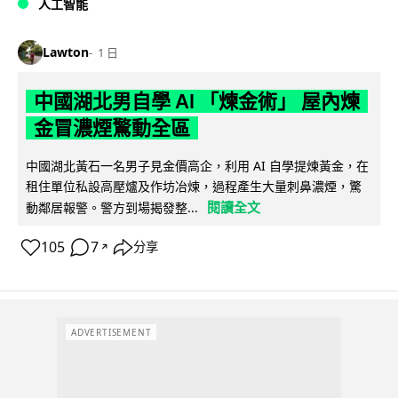
人工智能
Lawton
1 日
中國湖北男自學 AI 「煉金術」 屋內煉
金冒濃煙驚動全區
中國湖北黃石一名男子見金價高企，利用 AI 自學提煉黃金，在
租住單位私設高壓爐及作坊冶煉，過程產生大量刺鼻濃煙，驚
閱讀全文
動鄰居報警。警方到場揭發整...
105
7
分享
↗
ADVERTISEMENT