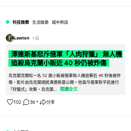
科技娛樂
生活娛樂
城中熱話
Lawton
1 日
澤連斯基怒斥俄軍「人肉狩獵」 無人機
追殺烏克蘭小販近 40 秒仍被炸傷
烏克蘭克爾松一名 52 歲小販被俄軍無人機追擊近 40 秒後被炸
傷，影片由烏克蘭總統澤連斯基公開。他直斥俄軍對平民進行
閱讀全文
「狩獵式」攻擊，烏克蘭...
102
36
分享
↗