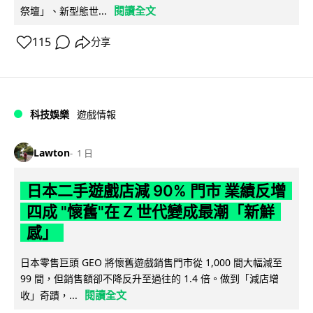
閱讀全文
祭壇」、新型態世...
115
分享
科技娛樂
遊戲情報
Lawton
1 日
日本二手遊戲店減 90% 門市 業績反增
四成 "懷舊"在 Z 世代變成最潮「新鮮
感」
日本零售巨頭 GEO 將懷舊遊戲銷售門市從 1,000 間大幅減至
99 間，但銷售額卻不降反升至過往的 1.4 倍。做到「減店增
閱讀全文
收」奇蹟，...