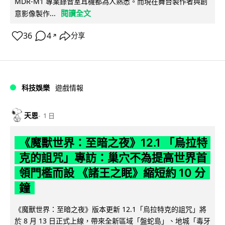
MDR-M1 專業錄音室耳機都為人熟悉。而現在舞台製作者與創
閱讀全文
意影像製作...
36
4
分享
↗
科技娛樂
遊戲情報
天恩
1 日
《魔獸世界：至暗之夜》12.1 「烏拉特
克的詛咒」專訪：巢穴不為提高世界首
領門檻而設 《諸王之眠》縮短約 10 分
鐘
《魔獸世界：至暗之夜》版本更新 12.1「烏拉特克的詛咒」將
於 8 月 13 日正式上線，帶來全新區域「盤蛇島」、地城「毒牙