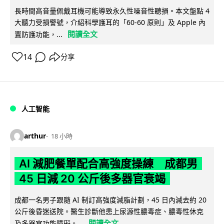
長時間高音量佩戴耳機可能導致永久性噪音性聽損。本文盤點 4
大聽力受損警號，介紹科學護耳的「60-60 原則」及 Apple 內
閱讀全文
置防護功能，...
14
分享
人工智能
arthur
18 小時
AI 減肥餐單配合高強度操練 成都男
45 日減 20 公斤後多器官衰竭
成都一名男子跟隨 AI 制訂高強度減脂計劃，45 日內減去約 20
公斤後昏迷送院。醫生診斷他患上尿源性膿毒症、膿毒性休克
閱讀全文
及多器官功能障礙。...