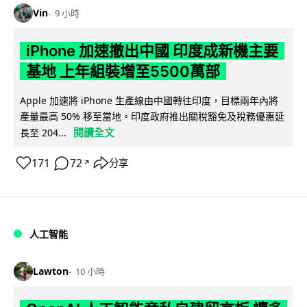
Vin
9 小時
iPhone 加速撤出中國 印度成新機主要
基地 上年組裝增至5500萬部
Apple 加速將 iPhone 生產線由中國轉往印度，目標兩年內將
產量最高 50% 移至當地。印度政府推出關稅豁免及稅務優惠延
閱讀全文
長至 204...
171
72
分享
↗
人工智能
Lawton
10 小時