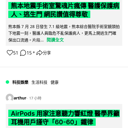
熊本地震手術室驚魂片瘋傳 醫護保護病
人、逃生門 網民讚值得尊敬
熊本縣 7 月 28 日發生 7.1 級地震，熊本綜合醫院手術室鏡頭拍
下地震一刻，醫護人員臨危不亂保護病人，更馬上開逃生門確
閱讀全文
保出口流通。片段...
51
15
分享
↗
科技娛樂
生活科技
健康
arthur
17 小時
AirPods 用家注意聽力響紅燈 醫學界籲
耳機用戶謹守「60-60」鐵律