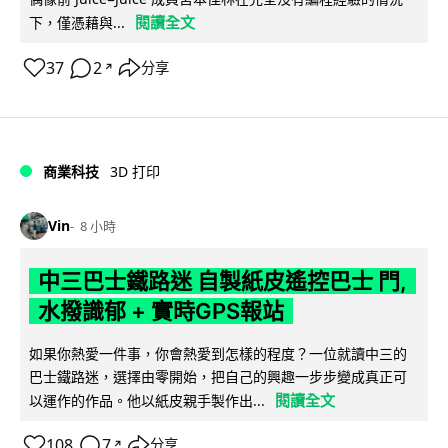
閱讀全文
下，僅憑藉與...
37
2
分享
↗
商業科技
3D 打印
Vin
8 小時
中三巴士鐵路迷 自製紙皮遙控巴士 門,
水撥識郁 + 實時GPS報站
如果你熱愛一件事，你會熱愛到怎樣的程度？一位就讀中三的
巴士鐵路迷，選擇由零開始，把自己的興趣一步步變成真正可
閱讀全文
以運作的作品。他以紙皮親手製作出...
108
7
分享
↗