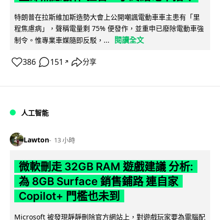
特朗普在拉斯維加斯造勢大會上公開嘲諷電動車車主患有「里
程焦慮病」，聲稱電量剩 75% 便發作，並重申已廢除電動車強
閱讀全文
制令。惟專業車媒隨即反駁，...
386
151
分享
↗
人工智能
Lawton
13 小時
微軟刪走 32GB RAM 遊戲建議 分析:
為 8GB Surface 銷售鋪路 連自家
Copilot+ 門檻也未到
Microsoft 被發現靜靜刪除官方網站上，對遊戲玩家要為電腦配