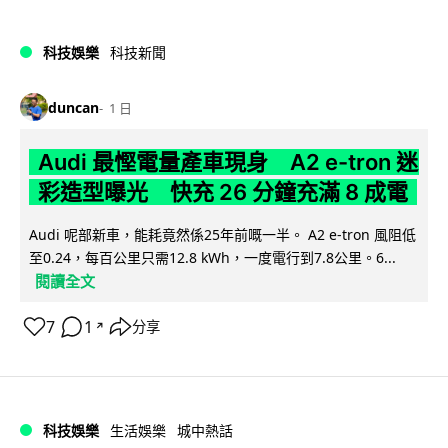
科技娛樂
科技新聞
duncan
1 日
Audi 最慳電量產車現身 A2 e-tron 迷
彩造型曝光 快充 26 分鐘充滿 8 成電
Audi 呢部新車，能耗竟然係25年前嘅一半。 A2 e-tron 風阻低
至0.24，每百公里只需12.8 kWh，一度電行到7.8公里。6...
閱讀全文
7
1
分享
↗
科技娛樂
生活娛樂
城中熱話