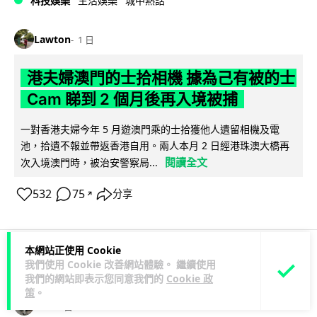
科技娛樂
生活娛樂
城中熱話
Lawton
1 日
港夫婦澳門的士拾相機 據為己有被的士
Cam 睇到 2 個月後再入境被捕
一對香港夫婦今年 5 月遊澳門乘的士拾獲他人遺留相機及電
池，拾遺不報並帶返香港自用。兩人本月 2 日經港珠澳大橋再
閱讀全文
次入境澳門時，被治安警察局...
532
75
分享
↗
本網站正使用 Cookie
我們使用 Cookie 改善網站體驗。 繼續使用
3C科技
家居無線
我們的網站即表示您同意我們的
Cookie 政
策
。
Vin
1 日