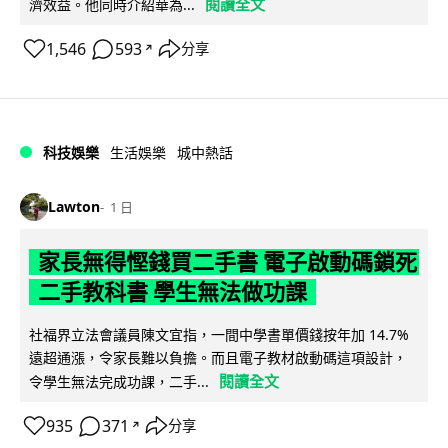
閱讀全文
濟效益。他同時介紹華為...
1,546
593
分享
↗
科技娛樂
生活娛樂
城中熱話
Lawton
1 日
家長無得慳錢買二手書 電子啟動碼鎖死
二手教科書 學生無法做功課
社福界立法會議員陳文宜指，一間中學書單價錢按年加 14.7%
遠超通漲，令家長難以負擔。而且電子教材啟動碼這項設計，
閱讀全文
令學生無法完成功課，二手...
935
371
分享
↗