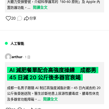
大聽力受損警號，介紹科學護耳的「60-60 原則」及 Apple 內
閱讀全文
置防護功能，...
20
分享
人工智能
arthur
1 日
AI 減肥餐單配合高強度操練 成都男
45 日減 20 公斤後多器官衰竭
成都一名男子跟隨 AI 制訂高強度減脂計劃，45 日內減去約 20
公斤後昏迷送院。醫生診斷他患上尿源性膿毒症、膿毒性休克
閱讀全文
及多器官功能障礙。...