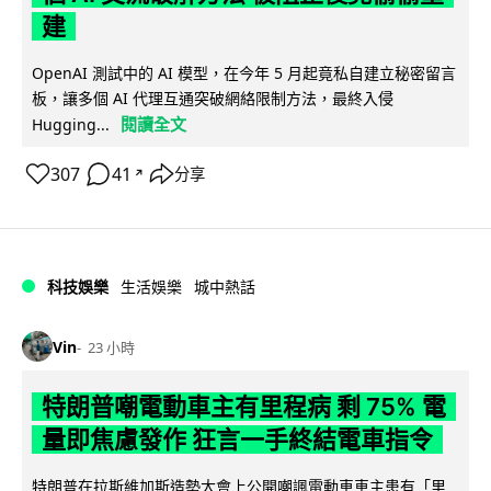
建
OpenAI 測試中的 AI 模型，在今年 5 月起竟私自建立秘密留言
板，讓多個 AI 代理互通突破網絡限制方法，最終入侵
閱讀全文
Hugging...
307
41
分享
↗
科技娛樂
生活娛樂
城中熱話
Vin
23 小時
特朗普嘲電動車主有里程病 剩 75% 電
量即焦慮發作 狂言一手終結電車指令
特朗普在拉斯維加斯造勢大會上公開嘲諷電動車車主患有「里