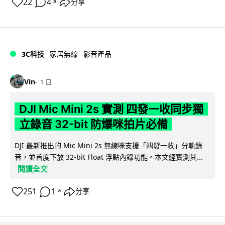
22
4
分享
↗
3C科技
家居無線
影音產品
Vin
1 日
DJI Mic Mini 2s 實測 四發一收同步獨
立錄音 32-bit 防爆咪拍片必備
DJI 最新推出的 Mic Mini 2s 無線咪支援「四發一收」分軌錄
音，並首度下放 32-bit Float 浮點內錄功能。本文經實測其...
閱讀全文
251
1
分享
↗