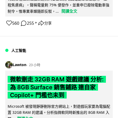
程焦慮病」，聲稱電量剩 75% 便發作，並重申已廢除電動車強
閱讀全文
制令。惟專業車媒隨即反駁，...
560
255
分享
↗
人工智能
Lawton
23 小時
微軟刪走 32GB RAM 遊戲建議 分析:
為 8GB Surface 銷售鋪路 連自家
Copilot+ 門檻也未到
Microsoft 被發現靜靜刪除官方網站上，對遊戲玩家要為電腦配
置 32GB RAM 的建議。分析指微軟同時新推出的 8GB RAM 入