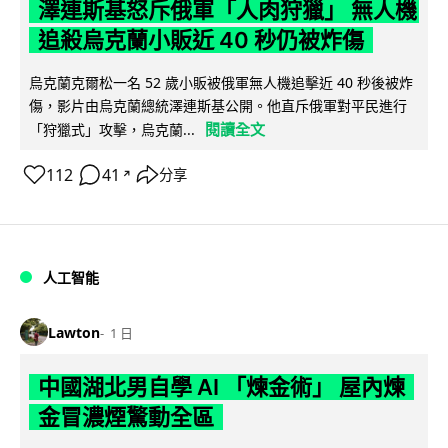
澤連斯基怒斥俄軍「人肉狩獵」 無人機
追殺烏克蘭小販近 40 秒仍被炸傷
烏克蘭克爾松一名 52 歲小販被俄軍無人機追擊近 40 秒後被炸
傷，影片由烏克蘭總統澤連斯基公開。他直斥俄軍對平民進行
閱讀全文
「狩獵式」攻擊，烏克蘭...
112
41
分享
↗
人工智能
Lawton
1 日
中國湖北男自學 AI 「煉金術」 屋內煉
金冒濃煙驚動全區