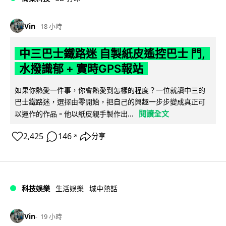
Vin
18 小時
中三巴士鐵路迷 自製紙皮遙控巴士 門,
水撥識郁 + 實時GPS報站
如果你熱愛一件事，你會熱愛到怎樣的程度？一位就讀中三的
巴士鐵路迷，選擇由零開始，把自己的興趣一步步變成真正可
閱讀全文
以運作的作品。他以紙皮親手製作出...
2,425
146
分享
↗
科技娛樂
生活娛樂
城中熱話
Vin
19 小時