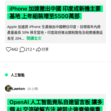
iPhone 加速撤出中國 印度成新機主要
基地 上年組裝增至5500萬部
Apple 加速將 iPhone 生產線由中國轉往印度，目標兩年內將
產量最高 50% 移至當地。印度政府推出關稅豁免及稅務優惠延
閱讀全文
長至 204...
442
212
分享
↗
人工智能
Lawton
20 小時
OpenAI 人工智能竟私自建留言板 讓多
個 AI 交流破解方法 被阻止後竟偷偷重