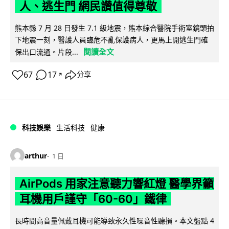
人、逃生門 網民讚值得尊敬
熊本縣 7 月 28 日發生 7.1 級地震，熊本綜合醫院手術室鏡頭拍
下地震一刻，醫護人員臨危不亂保護病人，更馬上開逃生門確
閱讀全文
保出口流通。片段...
67
17
分享
↗
科技娛樂
生活科技
健康
arthur
1 日
AirPods 用家注意聽力響紅燈 醫學界籲
耳機用戶謹守「60-60」鐵律
長時間高音量佩戴耳機可能導致永久性噪音性聽損。本文盤點 4