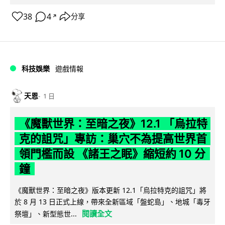
38
4
分享
↗
科技娛樂
遊戲情報
天恩
1 日
《魔獸世界：至暗之夜》12.1 「烏拉特
克的詛咒」專訪：巢穴不為提高世界首
領門檻而設 《諸王之眠》縮短約 10 分
鐘
《魔獸世界：至暗之夜》版本更新 12.1「烏拉特克的詛咒」將
於 8 月 13 日正式上線，帶來全新區域「盤蛇島」、地城「毒牙
閱讀全文
祭壇」、新型態世...