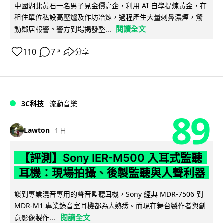
中國湖北黃石一名男子見金價高企，利用 AI 自學提煉黃金，在
租住單位私設高壓爐及作坊冶煉，過程產生大量刺鼻濃煙，驚
閱讀全文
動鄰居報警。警方到場揭發整...
110
7
分享
↗
3C科技
流動音樂
89
Lawton
1 日
【評測】Sony IER-M500 入耳式監聽
耳機：現場拍攝、後製監聽與人聲利器
談到專業混音專用的聲音監聽耳機，Sony 經典 MDR-7506 到
MDR-M1 專業錄音室耳機都為人熟悉。而現在舞台製作者與創
閱讀全文
意影像製作...