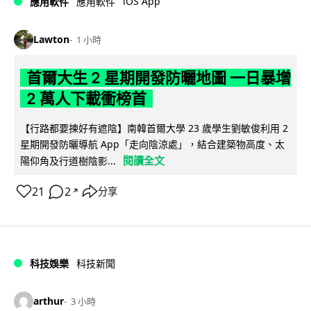
iOS App
應用軟件
應用軟件
Lawton
1 小時
首爾大生 2 星期開發防曬地圖 一日暴增
2 萬人下載衝榜首
【行路都要揀好有遮陰】南韓首爾大學 23 歲學生劉敏俊利用 2
星期開發防曬導航 App「走向陰涼處」，結合建築物高度、太
閱讀全文
陽仰角及行道樹陰影...
21
2
分享
↗
科技娛樂
科技新聞
arthur
3 小時