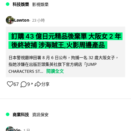
科技娛樂
影視娛樂
Lawton
23 小時
訂購 43 億日元精品後棄單 大阪女 2 年
後終被捕 涉海賊王,火影周邊產品
日本警視廳神田署 8 月 6 日公布，拘捕一名 32 歲大阪女子，
指她涉嫌在出版巨頭集英社旗下官方網店「JUMP
閱讀全文
CHARACTERS ST...
67
9
分享
↗
商業科技
資訊保安
Vin
1 日