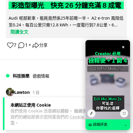
彩造型曝光 快充 26 分鐘充滿 8 成電
Audi 呢部新車，能耗竟然係25年前嘅一半。 A2 e-tron 風阻低
至0.24，每百公里只需12.8 kWh，一度電行到7.8公里。6...
閱讀全文
7
1
分享
↗
×
科技娛樂
遊戲情報
Lawton
1 日
本網站正使用 Cookie
日本二手遊戲店減 90% 門市 業績反增
我們使用 Cookie 改善網站體驗。 繼續使用
🎵
⛶
四成 "懷舊"在 Z 世代變成最潮「新鮮
我們的網站即表示您同意我們的
Cookie 政
策
。
感」
📖 詳細評測
→