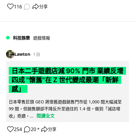
116
分享
科技娛樂
遊戲情報
Lawton
1 日
日本二手遊戲店減 90% 門市 業績反增
四成 "懷舊"在 Z 世代變成最潮「新鮮
感」
日本零售巨頭 GEO 將懷舊遊戲銷售門市從 1,000 間大幅減至
99 間，但銷售額卻不降反升至過往的 1.4 倍。做到「減店增
閱讀全文
收」奇蹟，...
254
20
分享
↗