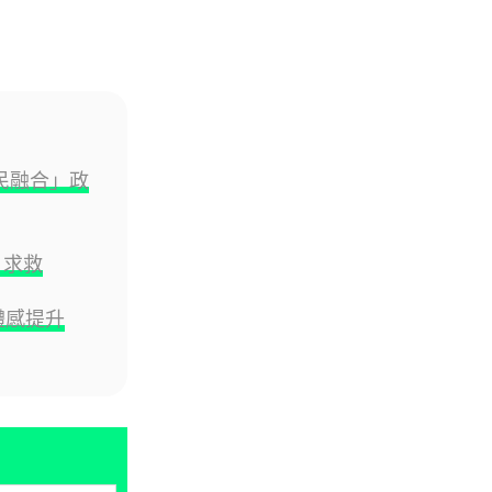
都男 45 日減 20 公斤後多器官
衰...
07.08.2026
影音產品
DJI Mic Mini 2s 實測 四發一收
民融合」政
同步獨立錄音 32-bi...
06.08.2026
 求救
城中熱話
澤連斯基怒斥俄軍「人肉狩獵」
明顯體感提升
無人機追殺烏克蘭小販近 40 秒
仍被炸傷
06.08.2026
人工智能
中國湖北男自學 AI 「煉金術」