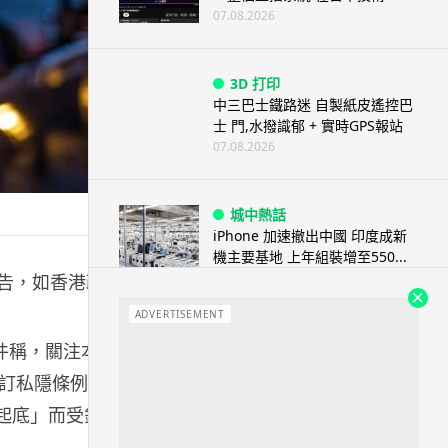
07.08.2026
3D 打印
中三巴士鐵路迷 自製紙皮遙控巴
士 門,水撥識郁 + 實時GPS報站
07.08.2026
城中熱話
iPhone 加速撤出中國 印度成新
機主要基地 上年組裝增至550...
07.08.2026
t 警告，如香港政
ADVERTISEMENT
人工智能
界信件稱，關注本
OpenAI 人工智能竟私自建留言
訂私隱條例乃
板 讓多個 AI 交流破解方法 ...
07.08.2026
「起底」而受針