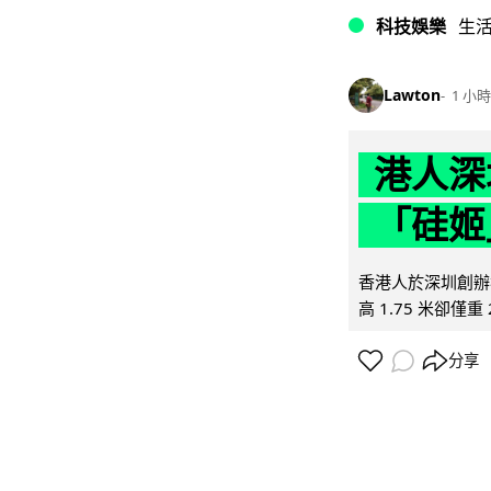
科技娛樂
生
Lawton
1 小時
港人深
「硅姬
香港人於深圳創辦初
高 1.75 米卻僅重 
分享