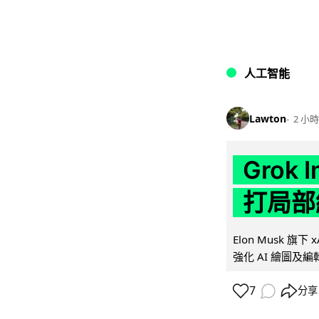
人工智能
Lawton
2 小時
Grok 
打局部
Elon Musk 旗下 x
強化 AI 繪圖及編輯.
7
分享