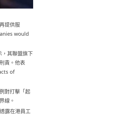
智博通路由器爆後門 官方緊急下
架止血 稱漏洞是功能在維修時使
用
07.08.2026
再提供服
panies would
城中熱話
）
熊本地震手術室驚魂片瘋傳 醫護
中表示，其聯盟旗下
保護病人、逃生門 網民讚值得
尊...
刑責。他表
07.08.2026
s of
健康
AirPods 用家注意聽力響紅燈 醫
例對打擊「起
學界籲耳機用戶謹守「60-60」...
界線。
07.08.2026
沒有透露在港員工
人工智能
AI 減肥餐單配合高強度操練 成