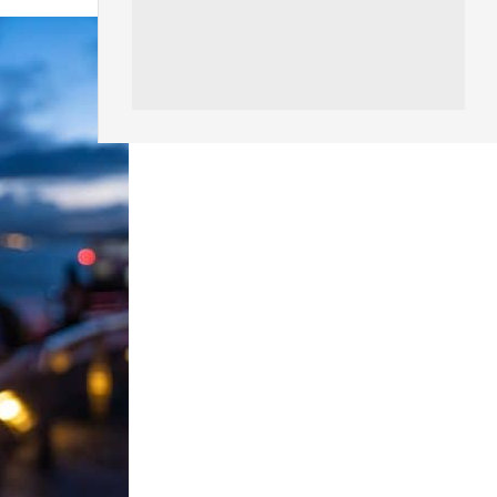
城中熱話
特朗普嘲電動車主有里程病 剩
75% 電量即焦慮發作 狂言一手
終...
07.08.2026
人工智能
微軟刪走 32GB RAM 遊戲建議
分析: 為 8GB Surf...
07.08.2026
影視娛樂
訂購 43 億日元精品後棄單 大阪
女 2 年後終被捕 涉海賊王...
07.08.2026
資訊保安