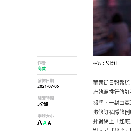
作者
來源：彭博社
高威
發佈日期
華爾街日報報道，Fa
2021-07-05
府執意推行修訂
閱讀時間
據悉，一封由亞洲互
3分鐘
港修訂私隱條例
字體大小
A
針對網上「起底
A
A
對。若「起底」