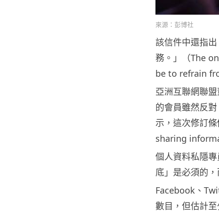
來源：彭博社
該信件中還指出
務。」（T
he on
be to refrain f
亞洲互聯網聯盟董事
的會員雖然反對
示，這次修訂條例或
sharing inf
個人資料私隱專
底」是必須的，
Facebook、
數目，但估計至少