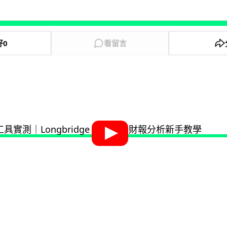
好
0
看留言