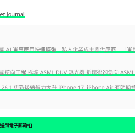
et Journal
國 AI 軍事應用快速擴張 私人企業成主要供應商 「軍
逆向工程 拆壞 ASML DUV 曝光機 拆壞後卻急向 ASML
S 26.1 更新後續航力大升 iPhone 17, iPhone Air 有
📮
送到電子郵箱