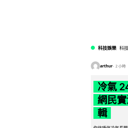
科技娛樂
科
arthur
2 小時
冷氣 
網民實
輯
你信唔信冷氣長開