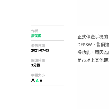
作者
唐美鳳
正式停產手機的 L
DFP8W，售價達
發佈日期
2021-07-05
噪功能，還因為內
是市場上其他藍
閱讀時間
3分鐘
字體大小
A
A
A