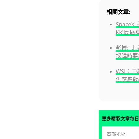
相關文章:
SpaceX
KK 園
彭博: 北
採購時要
WSJ：
供應應對
更多精彩文章每日