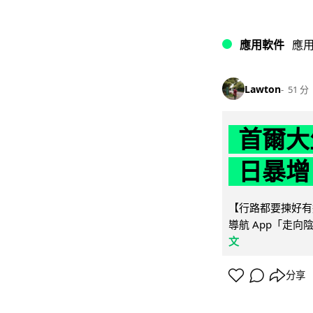
應用軟件
應
Lawton
51 分
首爾大
日暴增
【行路都要揀好有遮
導航 App「走向
文
分享