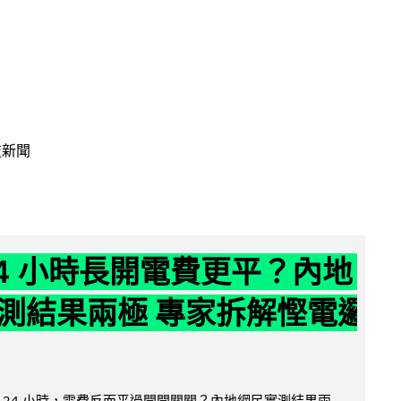
技新聞
24 小時長開電費更平？內地
測結果兩極 專家拆解慳電邏
 24 小時，電費反而平過開開關關？內地網民實測結果兩