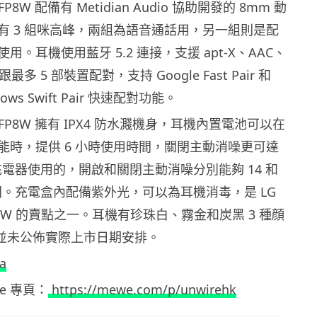
e DFP8W 配備有 Metidian Audio 協助開發的 8mm 動
有 3 組咪高峰，兩組為語音通話用，另一組則是配
。耳機使用藍牙 5.2 連接，支援 apt-X、AAC、
最多 5 部裝置配對，支持 Google Fast Pair 和
ndows Swift Pair 快速配對功能。
ee DFP8W 擁有 IPX4 防水濺機身，耳機內置電池可以在
能時，提供 6 小時使用時間，關閉主動消噪更可達
充電器使用的，開啟和關閉主動消噪分別能夠 14 和
間。充電盒內配備紫外光，可以為耳機消毒，是 LG
 DFP8W 的賣點之一。耳機有珍珠白、霧金和炭黑 3 種顔
 並未公佈實際上市日期安排。
a
ewe 專頁：
https://mewe.com/p/unwirehk