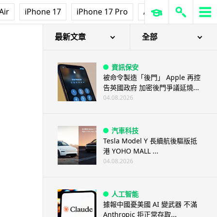
Air
iPhone 17
iPhone 17 Pro
AirPods Pro 3
Ap
最新文章
全部
資訊保安
被命令製造「後門」 Apple 再控
告英國政府 加密後門爭議延燒...
04.08.2026
汽車科技
Tesla Model Y 長續航後驅版抵
港 YOHO MALL ...
04.08.2026
人工智能
據報中國憂美國 AI 變武器 不滿
Anthropic 拒正常存取...