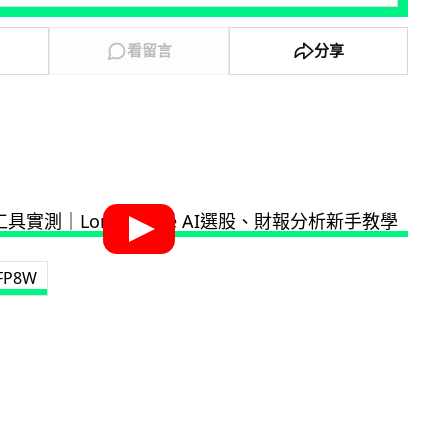
看留言
分享
DFP8W