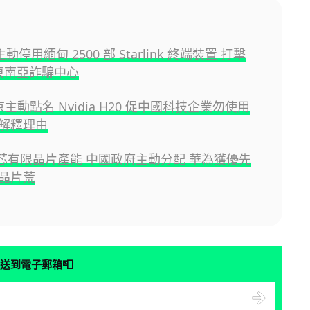
 主動停用緬甸 2500 部 Starlink 終端裝置 打擊
區東南亞詐騙中心
京主動點名 Nvidia H20 促中國科技企業勿使用
解釋理由
中芯有限晶片產能 中國政府主動分配 華為獲優先
晶片荒
📮
送到電子郵箱