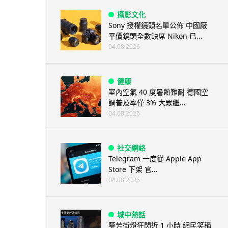
攝影文化
Sony 授權鏡頭名單公佈 中國廠
平價鏡頭全數缺席 Nikon 已...
04.08.2026
健康
室內空氣 40 度暑熱難耐 德國空
調普及率僅 3% 大眾繼...
04.08.2026
社交網絡
Telegram 一度從 Apple App
Store 下架 官...
04.08.2026
城中熱話
葵芳街燈狂閃近 1 小時 網民笑稱